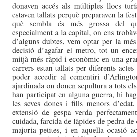
donaven accés als múltiples llocs turís
estaven tallats perquè preparaven la fes
què sembla és més grossa del qu
especialment a la capital, on ens trobàv
d’alguns dubtes, vem optar per la mé
decisió d’agafar el metro, tot un ence
mitjà més ràpid i econòmic en una gran 
carrers estan tallats per diferents acte
poder accedir al cementiri d’Arling
ajardinada on donen sepultura a tots el
han participat en alguna guerra, hi hag
les seves dones i fills menors d’eda
extensió de gespa verda perfectament
cuidada, farcida de làpides de pedra de 
majoria petites, i en aquella ocasió