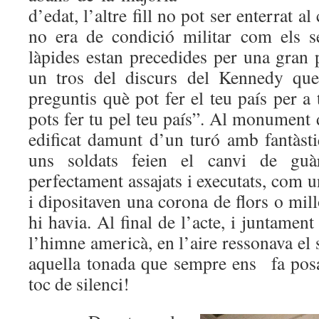
d’edat, l’altre fill no pot ser enterrat a
no era de condició militar com els s
làpides estan precedides per una gran p
un tros del discurs del Kennedy que
preguntis què pot fer el teu país per a 
pots fer tu pel teu país”. Al monument
edificat damunt d’un turó amb fantàstiq
uns soldats feien el canvi de gu
perfectament assajats i executats, com 
i dipositaven una corona de flors o mill
hi havia. Al final de l’acte, i juntame
l’himne americà, en l’aire ressonava e
aquella tonada que sempre ens fa posar
toc de silenci!