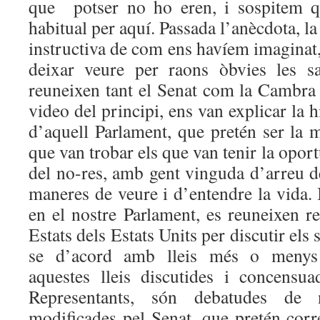
que potser no ho eren, i sospitem q
habitual per aquí. Passada l’anècdota, la 
instructiva de com ens havíem imaginat
deixar veure per raons òbvies les s
reuneixen tant el Senat com la Cambra 
video del principi, ens van explicar la h
d’aquell Parlament, que pretén ser la 
que van trobar els que van tenir la oport
del no-res, amb gent vinguda d’arreu d
maneres de veure i d’entendre la vida. I
en el nostre Parlament, es reuneixen re
Estats dels Estats Units per discutir els
se d’acord amb lleis més o menys 
aquestes lleis discutides i concens
Representants, són debatudes de 
modificades pel Senat, que pretén corre