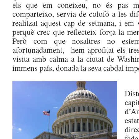
els que em coneixeu, no és pas me
comparteixo, servia de colofó a les di
realitzat aquest cap de setmana, i em 
perquè crec que reflecteix forςa la men
Però com que nosaltres no estem
afortunadament, hem aprofitat els tres
visita amb calma a la ciutat de Washin
immens país, donada la seva cabdal imp
Dis
capi
d’Am
es
dir
fed