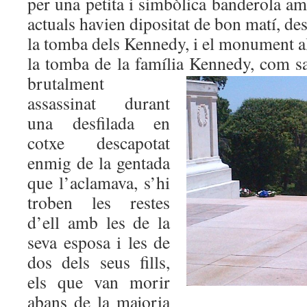
per una petita i simbòlica banderola am
actuals havien dipositat de bon matí, d
la tomba dels Kennedy, i el monument a
la tomba de la família
Kennedy, com sa
brutalment
assassinat durant
una desfilada en
cotxe descapotat
enmig de la gentada
que l’aclamava, s’hi
troben les restes
d’ell amb les de la
seva esposa i les de
dos dels seus fills,
els que van morir
abans de la majoria