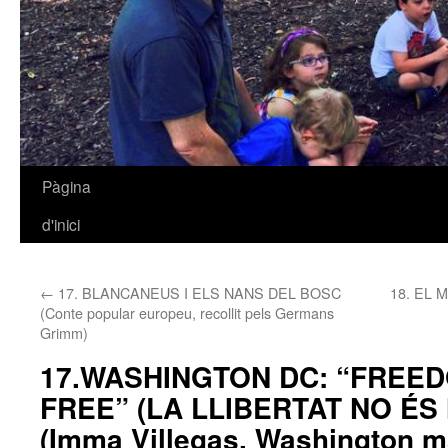
Pàgina
Vés
d'inici
al
contingut
←
17. BLANCANEUS I ELS NANS DEL BOSC
18. EL M
(Conte popular europeu, recollit pels Germans
Grimm)
17.WASHINGTON DC: “FREED
FREE” (LA LLIBERTAT NO ÉS
(Imma Villegas, Washington m