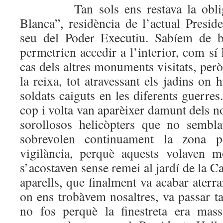
Tan sols ens restava la obligad
Blanca”, residència de l’actual Preside
seu del Poder Executiu. Sabíem de b
permetrien accedir a l’interior, com sí
cas dels altres monuments visitats, però
la reixa, tot atravessant els jadins on 
soldats caiguts en les diferents guerres.
cop i volta van aparèixer damunt dels no
sorollosos helicòpters que no sembl
sobrevolen continuament la zona pe
vigilància, perquè aquests volaven 
s’acostaven sense remei al jardí de la C
aparells, que finalment va acabar aterran
on ens trobàvem nosaltres, va passar t
no fos perquè la finestreta era mass