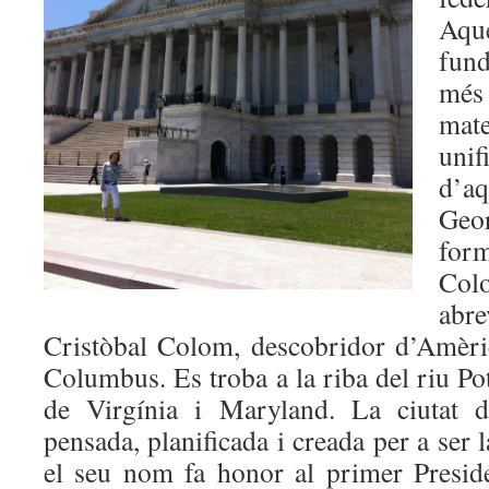
Aqu
fun
més
mate
uni
d’a
Geor
for
Col
abr
Cristòbal Colom, descobridor d’Amèric
Columbus. Es troba a la riba del riu Pot
de Virgínia i Maryland. La ciutat 
pensada, planificada i creada per a ser 
el seu nom fa honor al primer Presid