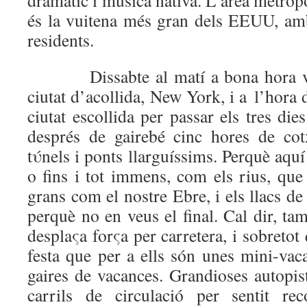
dramàtic i música nativa. L’àrea metro
és la vuitena més gran dels EEUU, am
residents.
Dissabte al matí a bona hora vem 
ciutat d’acollida, New York, i a l’hora 
ciutat escollida per passar els tres die
després de gairebé cinc hores de cot
tύnels i ponts llarguíssims. Perquè aquí
o fins i tot immens, com els rius, que
grans com el nostre Ebre, i els llacs 
perquè no en veus el final. Cal dir, ta
desplaςa forςa per carretera, i sobretot
festa que per a ells són unes mini-vac
gaires de vacances. Grandioses autopist
carrils de circulació per sentit re