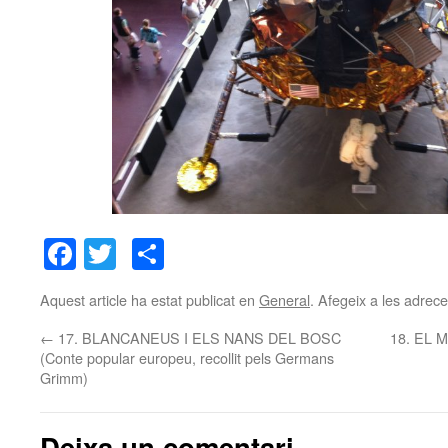
Facebook
Twitter
Comparteix
Aquest article ha estat publicat en
General
. Afegeix a les adreces
←
17. BLANCANEUS I ELS NANS DEL BOSC
18. EL M
(Conte popular europeu, recollit pels Germans
Grimm)
Deixa un comentari