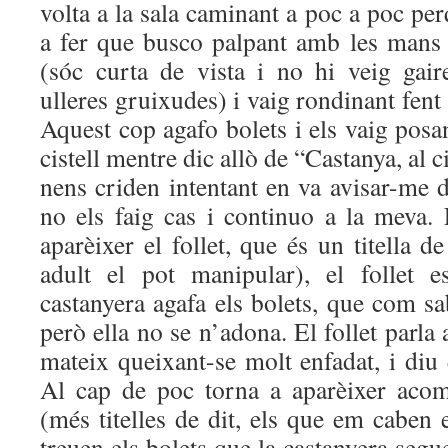
volta a la sala caminant a poc a poc per
a fer que busco palpant amb les mans i
(sóc curta de vista i no hi veig gai
ulleres gruixudes) i vaig rondinant fent
Aquest cop agafo bolets i els vaig posa
cistell mentre dic allò de “Castanya, al c
nens criden intentant en va avisar-me 
no els faig cas i continuo a la meva. 
aparèixer el follet, que és un titella de
adult el pot manipular), el follet e
castanyera agafa els bolets, que com sa
però ella no se n’adona. El follet parla
mateix queixant-se molt enfadat, i diu
Al cap de poc torna a aparèixer acomp
(més titelles de dit, els que em caben 
treuen els bolets que la castanyera seguei