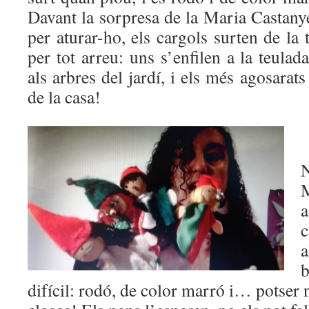
Davant la sorpresa de la Maria Castany
per aturar-ho, els cargols surten de la
per tot arreu: uns s’enfilen a la teulad
als arbres del jardí, i els més agosarats 
de la casa!
N
M
a
c
a
b
difícil: rodó, de color marró i… potser n