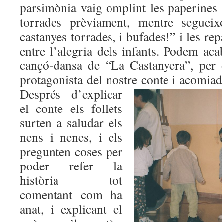
parsimònia vaig omplint les paperines 
torrades prèviament, mentre segueix
castanyes torrades, i bufades!” i les re
entre l’alegria dels infants. Podem acab
cançó-dansa de “La Castanyera”, per 
protagonista del nostre conte i a
Després d’explicar
el conte els follets
surten a saludar els
nens i nenes, i els
pregunten coses per
poder refer la
història tot
comentant com ha
anat, i explicant el