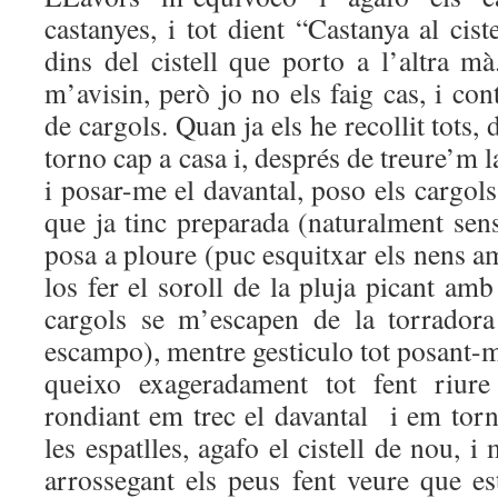
castanyes, i tot dient “Castanya al cist
dins del cistell que porto a l’altra m
m’avisin, però jo no els faig cas, i con
de cargols. Quan ja els he recollit tots,
torno cap a casa i, després de treure’m l
i posar-me el davantal, poso els cargols
que ja tinc preparada (naturalment sens
posa a ploure (puc esquitxar els nens a
los fer el soroll de la pluja picant amb 
cargols se m’escapen de la torradora 
escampo), mentre gesticulo tot posant-m
queixo exageradament tot fent riure
rondiant em trec el davantal i em torn
les espatlles, agafo el cistell de nou, 
arrossegant els peus fent veure que e