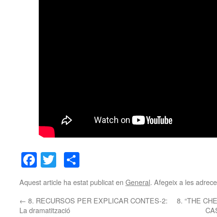
Facebook
Twitter
Comparteix
Aquest article ha estat publicat en
General
. Afegeix a les adreces
←
8. RECURSOS PER EXPLICAR CONTES-2:
8. “THE CH
La dramatització
CAS