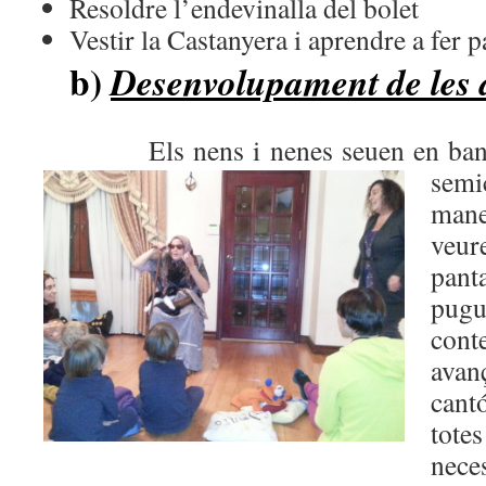
Resoldre l’endevinalla del bolet
Vestir la Castanyera i aprendre a fer 
b)
Desenvolupament de les a
Els nens i nenes seuen en bancs o
semi
mane
veur
pan
pugu
cont
avan
cant
tot
nece