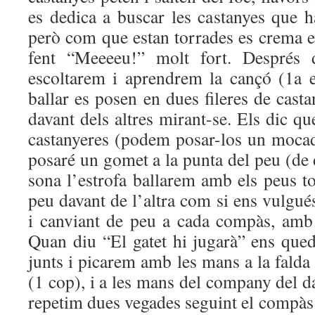
es dedica a buscar les castanyes que h
però com que estan torrades es crema e
fent “Meeeeu!” molt fort. Després d’
escoltarem i aprendrem la cançó (1a e
ballar es posen en dues fileres de casta
davant dels altres mirant-se. Els dic qu
castanyeres (podem posar-los un mocado
posaré un gomet a la punta del peu (de 
sona l’estrofa ballarem amb els peus t
peu davant de l’altra com si ens vulgués
i canviant de peu a cada compàs, amb 
Quan diu “El gatet hi jugarà” ens qu
junts i picarem amb les mans a la falda
(1 cop), i a les mans del company del da
repetim dues vegades seguint el compàs. 