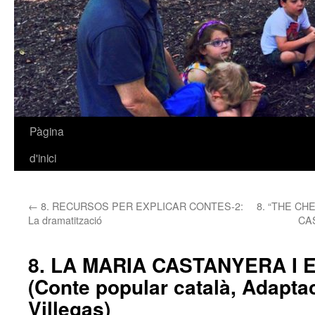
Pàgina
Vés
d'inici
al
contingut
←
8. RECURSOS PER EXPLICAR CONTES-2:
8. “THE CH
La dramatització
CAS
8. LA MARIA CASTANYERA I 
(Conte popular català, Adapt
Villegas)