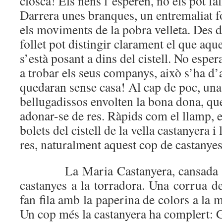
closca! Els nens l’esperen, no els pot fa
Darrera unes branques, un entremaliat f
els moviments de la pobra velleta. Des d
follet pot distingir clarament el que aqu
s’està posant a dins del cistell. No espe
a trobar els seus companys, això s’ha d’
quedaran sense casa! Al cap de poc, una 
bellugadissos envolten la bona dona, qu
adonar-se de res. Ràpids com el llamp, el
bolets del cistell de la vella castanyera
res, naturalment aquest cop de castanyes,
La Maria Castanyera, cansada però
castanyes a la torradora. Una corrua de 
fan fila amb la paperina de colors a la mà,
Un cop més la castanyera ha complert: Gr