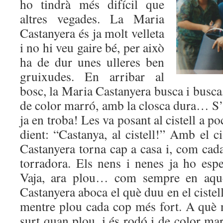
ho tindrà més difícil que
altres vegades. La Maria
Castanyera és ja molt velleta
i no hi veu gaire bé, per això
ha de dur unes ulleres ben
gruixudes. En arribar al
bosc, la Maria Castanyera busca i busca
de color marró, amb la closca dura… S’
ja en troba! Les va posant al cistell a po
dient: “Castanya, al cistell!” Amb el ci
Castanyera torna cap a casa i, com cad
torradora. Els nens i nenes ja ho espe
Vaja, ara plou… com sempre en aqu
Castanyera aboca el què duu en el cistell
mentre plou cada cop més fort. A què 
surt quan plou, i és rodó i de color mar