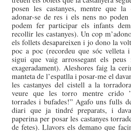
posen les castanyes, mentre que la 
adonar-se de res i els nens no poden
podem fer participar els infants dem
recollir les castanyes). Un cop m’adono 
els follets desapareixen i jo dono la vol
poc a poc (recordeu que sóc velleta i
sigui que vaig arrossegant els peus 
exageradament). Aleshores faig la ce
manteta de l’espatlla i posar-me el dava
les castanyes del cistell a la torrador
veure que les torro mentre crido ”C
torrades i bufades!” Agafo uns fulls d
diari que ja tindré preparats, i dav
paperina per posar les castanyes torrade
de fetes). Llavors els demano que fac