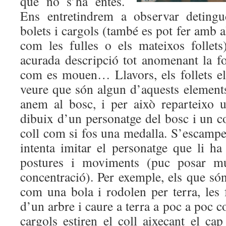
què no s’ha entès.
Ens entretindrem a observar detingu
bolets i cargols (també es pot fer amb a
com les fulles o els mateixos follet
acurada descripció tot anomenant la fo
com es mouen… Llavors, els follets el
veure que són algun d’aquests elemen
anem al bosc, i per això reparteixo 
dibuix d’un personatge del bosc i un cor
coll com si fos una medalla. S’escampe
intenta imitar el personatge que li ha
postures i moviments (puc posar mú
concentració). Per exemple, els que só
com una bola i rodolen per terra, les 
d’un arbre i caure a terra a poc a poc c
cargols estiren el coll aixecant el ca