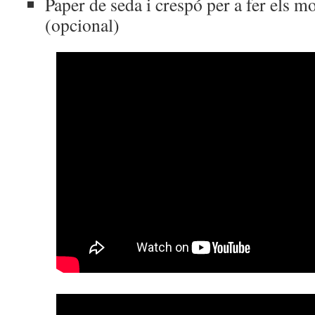
Paper de seda i crespó per a fer els m
(opcional)