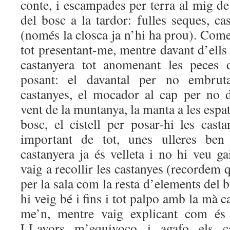
conte, i escampades per terra al mig de 
del bosc a la tardor: fulles seques, cas
(només la closca ja n’hi ha prou). Come
tot presentant-me, mentre davant d’ells
castanyera tot anomenant les peces
posant: el davantal per no embrut
castanyes, el mocador al cap per no 
vent de la muntanya, la manta a les espatl
bosc, el cistell per posar-hi les cast
important de tot, unes ulleres ben
castanyera ja és velleta i no hi veu g
vaig a recollir les castanyes (recordem
per la sala com la resta d’elements del 
hi veig bé i fins i tot palpo amb la mà 
me’n, mentre vaig explicant com és 
LLavors m’equivoco i agafo els ca