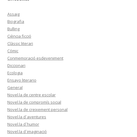
Assaig
Biografia
Bulling
Ciència ficció
Clàssic literari
Cómic
Conmemoració esdeveniment
Diccionari
Ecologia
Ensayo literario
General
Novel.la de centre escolar
Novel.la de compromís social
Novel.la de creixement personal
Novel.la d`aventures
Novel.la d`humor
Novel.la d`imaginació