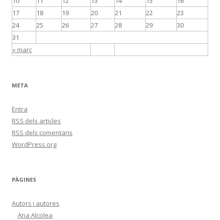
10
11
12
13
14
15
16
17
18
19
20
21
22
23
24
25
26
27
28
29
30
31
« març
META
Entra
RSS
dels articles
RSS
dels comentaris
WordPress.org
PÀGINES
Autors i autores
Ana Alcolea