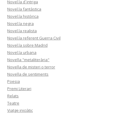
Novel.la d`intriga
Novel.la fantàstica
Novel.la històrica
Novel.la negra
Novel.la realista
Novel.la referent Guerra Civil
Novel.la sobre Madrid
Novel.la urbana
Novel·la "metaliterària"
Novel·la de misteri o terror
Novel·la de sentiments
Poesia
Premi Literari
Relats
Teatre
Viatge iniciàtic