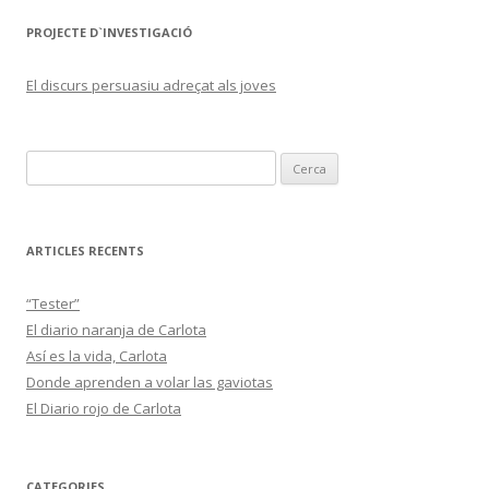
PROJECTE D`INVESTIGACIÓ
El discurs persuasiu adreçat als joves
C
e
r
c
ARTICLES RECENTS
a
:
“Tester”
El diario naranja de Carlota
Así es la vida, Carlota
Donde aprenden a volar las gaviotas
El Diario rojo de Carlota
CATEGORIES