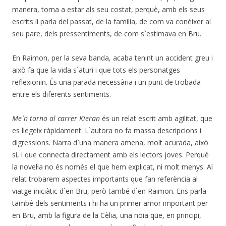
manera, torna a estar als seu costat, perquè, amb els seus
escrits li parla del passat, de la família, de com va conèixer al
seu pare, dels pressentiments, de com s`estimava en Bru.
En Raimon, per la seva banda, acaba tenint un accident greu i
això fa que la vida s`aturi i que tots els personatges
reflexionin. És una parada necessària i un punt de trobada
entre els diferents sentiments.
Me`n torno al carrer Kieran
és un relat escrit amb agilitat, que
es llegeix ràpidament. L`autora no fa massa descripcions i
digressions. Narra d`una manera amena, molt acurada, això
sí, i que connecta directament amb els lectors joves. Perquè
la novel·la no és només el que hem explicat, ni molt menys. Al
relat trobarem aspectes importants que fan referència al
viatge iniciàtic d`en Bru, però també d`en Raimon. Ens parla
també dels sentiments i hi ha un primer amor important per
en Bru, amb la figura de la Cèlia, una noia que, en principi,