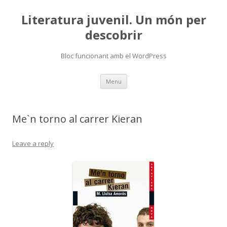
Literatura juvenil. Un món per
descobrir
Bloc funcionant amb el WordPress
Skip
Menu
to
content
Me`n torno al carrer Kieran
Leave a reply