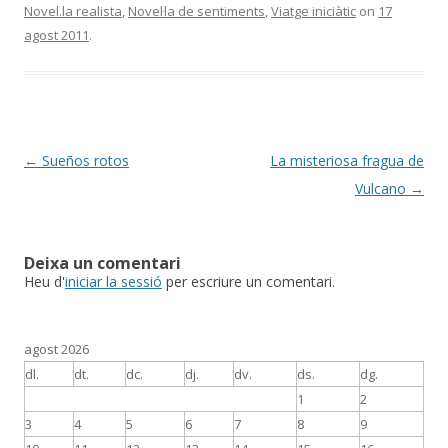
Novel.la realista
,
Novel·la de sentiments
,
Viatge iniciàtic
on
17
agost 2011
.
Post
←
Sueños rotos
La misteriosa fragua de
navigation
Vulcano
→
Deixa un comentari
Heu d'
iniciar la sessió
per escriure un comentari.
agost 2026
dl.
dt.
dc.
dj.
dv.
ds.
dg.
1
2
3
4
5
6
7
8
9