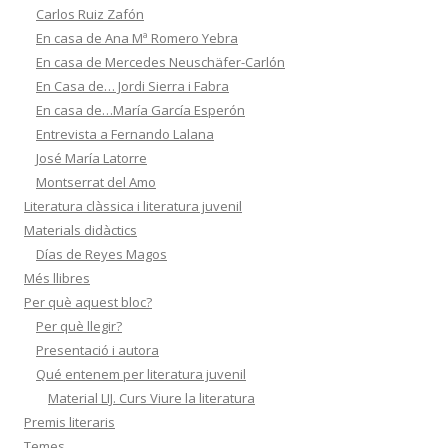
Carlos Ruiz Zafón
En casa de Ana Mª Romero Yebra
En casa de Mercedes Neuschäfer-Carlón
En Casa de… Jordi Sierra i Fabra
En casa de…María García Esperón
Entrevista a Fernando Lalana
José María Latorre
Montserrat del Amo
Literatura clàssica i literatura juvenil
Materials didàctics
Días de Reyes Magos
Més llibres
Per què aquest bloc?
Per què llegir?
Presentació i autora
Qué entenem per literatura juvenil
Material LIJ. Curs Viure la literatura
Premis literaris
Temes