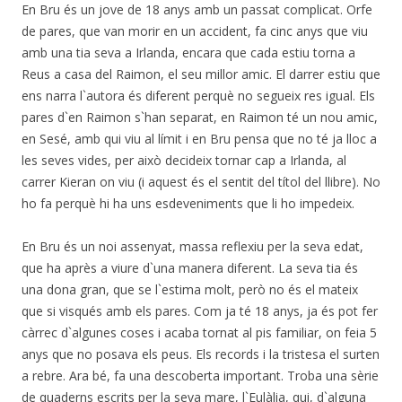
En Bru és un jove de 18 anys amb un passat complicat. Orfe
de pares, que van morir en un accident, fa cinc anys que viu
amb una tia seva a Irlanda, encara que cada estiu torna a
Reus a casa del Raimon, el seu millor amic. El darrer estiu que
ens narra l`autora és diferent perquè no segueix res igual. Els
pares d`en Raimon s`han separat, en Raimon té un nou amic,
en Sesé, amb qui viu al límit i en Bru pensa que no té ja lloc a
les seves vides, per això decideix tornar cap a Irlanda, al
carrer Kieran on viu (i aquest és el sentit del títol del llibre). No
ho fa perquè hi ha uns esdeveniments que li ho impedeix.
En Bru és un noi assenyat, massa reflexiu per la seva edat,
que ha après a viure d`una manera diferent. La seva tia és
una dona gran, que se l`estima molt, però no és el mateix
que si visqués amb els pares. Com ja té 18 anys, ja és pot fer
càrrec d`algunes coses i acaba tornat al pis familiar, on feia 5
anys que no posava els peus. Els records i la tristesa el surten
a rebre. Ara bé, fa una descoberta important. Troba una sèrie
de quaderns escrits per la seva mare, l`Eulàlia, qui, d`alguna