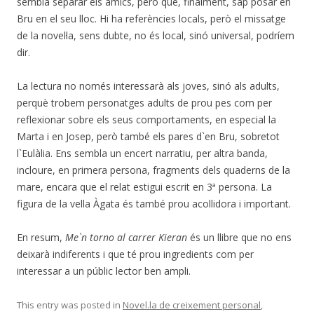
sembla separar els amics, però que, finalment, sap posar en
Bru en el seu lloc. Hi ha referències locals, però el missatge
de la novel·la, sens dubte, no és local, sinó universal, podríem
dir.
La lectura no només interessarà als joves, sinó als adults,
perquè trobem personatges adults de prou pes com per
reflexionar sobre els seus comportaments, en especial la
Marta i en Josep, però també els pares d`en Bru, sobretot
l`Eulàlia. Ens sembla un encert narratiu, per altra banda,
incloure, en primera persona, fragments dels quaderns de la
mare, encara que el relat estigui escrit en 3ª persona. La
figura de la vella Àgata és també prou acollidora i important.
En resum,
Me`n torno al carrer Kieran
és un llibre que no ens
deixarà indiferents i que té prou ingredients com per
interessar a un públic lector ben ampli.
This entry was posted in
Novel.la de creixement personal
,