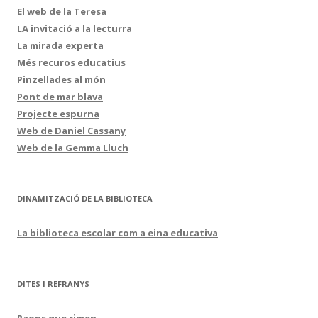
El web de la Teresa
LA invitació a la lecturra
La mirada experta
Més recuros educatius
Pinzellades al món
Pont de mar blava
Projecte espurna
Web de Daniel Cassany
Web de la Gemma Lluch
DINAMITZACIÓ DE LA BIBLIOTECA
La biblioteca escolar com a eina educativa
DITES I REFRANYS
Raons que rimen