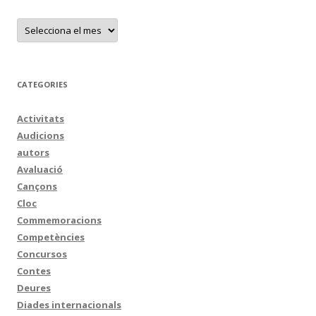
A
r
x
i
u
s
CATEGORIES
Activitats
Audicions
autors
Avaluació
Cançons
Cloc
Commemoracions
Competències
Concursos
Contes
Deures
Diades internacionals