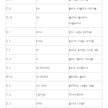
P, p
pe
p
era, es
p
ina, estre
p
Q, q
cu
q
uina,
q
uatre,
es
q
uena
R, r
erra
r
oc, ca
r
a,
r
ema
r
S, s
essa
s
ucre, ro
s
a, arrò
s
T, t
te
t
aula,
t
or
t
a, cur
t
, al
t
U, u
u
u
na, c
u
ina, caca
u
V, v
ve (baixa)
v
erd, pól
v
ora
W, w
ve doble
w
hisky,
w
att
X, x
ics, xeix
x
ilòfon, cai
x
a, ta
x
i
Y, y
i grega
Nova
Y
ork
Z, z
zeta
z
ona, col
z
e