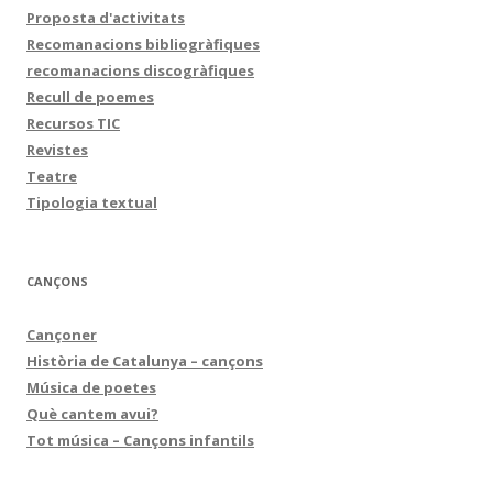
Proposta d'activitats
Recomanacions bibliogràfiques
recomanacions discogràfiques
Recull de poemes
Recursos TIC
Revistes
Teatre
Tipologia textual
CANÇONS
Cançoner
Història de Catalunya – cançons
Música de poetes
Què cantem avui?
Tot música – Cançons infantils