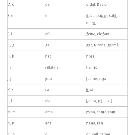
D, d
de
d
i
d
al,
D
avi
d
E, e
e
è
tica, pap
e
r, caf
è
,
mar
e
F, f
efa
f
eina, ele
f
ant
G, g
ge
g
at,
G
irona,
g
ermà
H, h
hac
h
ora
I, i
i (llatina)
t
i
a, r
i
c
J, j
jota
J
aume, ro
j
a
K, k
ca
k
iwi
L, l
ela
L
aura, pi
l
a, so
l
M, m
ema
m
ina, ca
m
a, ra
m
N, n
ena
n
e
n
a, re
n
O, o
o
o
r, c
o
ll, cami
ó