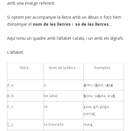
amb una imatge referent.
Si optem per acompanyar la lletra amb un dibuix o foto hem
d’ensenyar el
nom de les lletres
i
so de les lletres
.
Aquí teniu un quadre amb l’alfabet català, i un amb els dígrafs.
L’alfabet:
lletra
Nom de la lletra
Exemples
A, a
a
à
nec, r
à
pid, c
a
s
a
B, b
be (alta)
b
ona, sa
b
ata, àra
b
C, c
ce
c
asa,
c
el,
c
o
c
a,
parra
c
Ç, ç
ce trencada
mar
ç