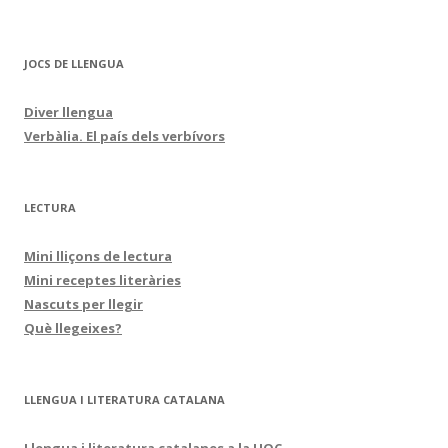
JOCS DE LLENGUA
Diver llengua
Verbàlia. El país dels verbívors
LECTURA
Mini lliçons de lectura
Mini receptes literàries
Nascuts per llegir
Què llegeixes?
LLENGUA I LITERATURA CATALANA
Llengua i literatura catalanes a la UOC