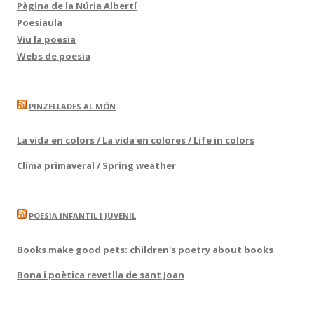
Pàgina de la Núria Albertí
Poesiaula
Viu la poesia
Webs de poesia
PINZELLADES AL MÓN
La vida en colors / La vida en colores / Life in colors
Clima primaveral / Spring weather
POESIA INFANTIL I JUVENIL
Books make good pets: children's poetry about books
Bona i poètica revetlla de sant Joan