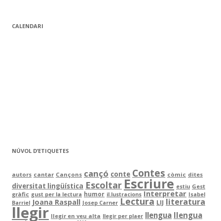
CALENDARI
NÚVOL D’ETIQUETES
Contes
cançó
conte
autors
cantar
Cançons
còmic
dites
Escriure
Escoltar
diversitat lingüística
Gest
estiu
Interpretar
humor
gràfic
gust per la lectura
il.lustracions
Isabel
Lectura
literatura
Joana Raspall
LIJ
Barriel
Josep Carner
llegir
llengua
llengua
llegir en veu alta
llegir per plaer