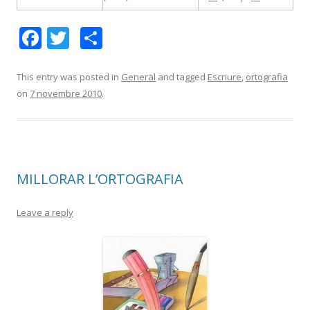
F
T
C
ac
w
o
e
itt
m
This entry was posted in
General
and tagged
Escriure
,
ortografia
on
7 novembre 2010
.
b
er
p
o
ar
o
te
k
ix
MILLORAR L’ORTOGRAFIA
Leave a reply