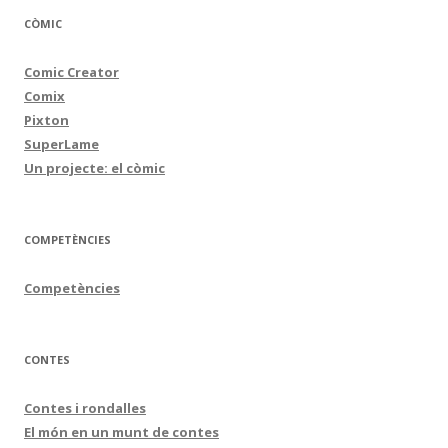
CÒMIC
Comic Creator
Comix
Pixton
SuperLame
Un projecte: el còmic
COMPETÈNCIES
Competències
CONTES
Contes i rondalles
El món en un munt de contes