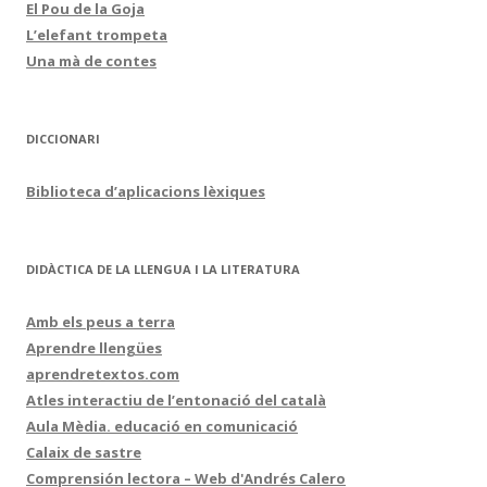
El Pou de la Goja
L’elefant trompeta
Una mà de contes
DICCIONARI
Biblioteca d’aplicacions lèxiques
DIDÀCTICA DE LA LLENGUA I LA LITERATURA
Amb els peus a terra
Aprendre llengües
aprendretextos.com
Atles interactiu de l’entonació del català
Aula Mèdia. educació en comunicació
Calaix de sastre
Comprensión lectora – Web d'Andrés Calero