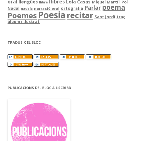
llibres
oral
llengües
Lola Casas
Miquel Martí i Pol
llibre
poema
Parlar
ortografia
Nadal
narració oral
nadala
Poesia
recitar
Poemes
Sant Jordi
traç
àlbum il.lustrat
TRADUEIX EL BLOC
PUBLICACIONS DEL BLOC A L’SCRIBD