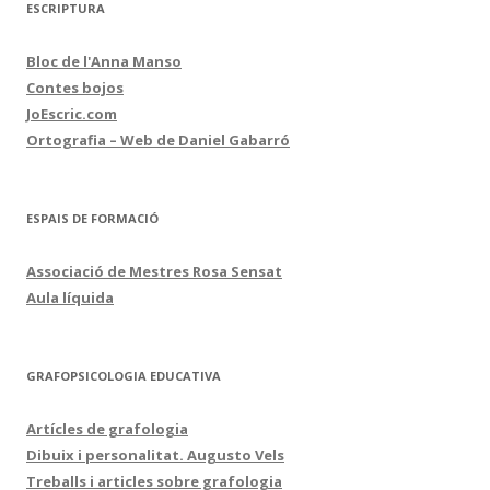
ESCRIPTURA
Bloc de l'Anna Manso
Contes bojos
JoEscric.com
Ortografia – Web de Daniel Gabarró
ESPAIS DE FORMACIÓ
Associació de Mestres Rosa Sensat
Aula líquida
GRAFOPSICOLOGIA EDUCATIVA
Artícles de grafologia
Dibuix i personalitat. Augusto Vels
Treballs i articles sobre grafologia