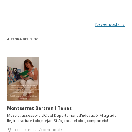
o
ar
o
te
k
ix
Post
Newer posts
→
navigation
AUTORA DEL BLOC
Montserrat Bertran i Tenas
Mestra, assessora LIC del Departament d'Educació. M'agrada
llegir, escriure i bloguejar. Si t'agrada el bloc, comparteix!
blocs.xtec.cat/comunicat/