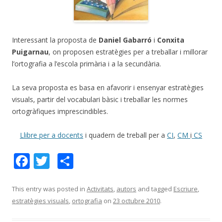
Interessant la proposta de
Daniel Gabarró
i
Conxita
Puigarnau
, on proposen estratègies per a treballar i millorar
l’ortografia a l’escola primària i a la secundària.
La seva proposta es basa en afavorir i ensenyar estratègies
visuals, partir del vocabulari bàsic i treballar les normes
ortogràfiques imprescindibles.
Llibre per a docents
i quadern de treball per a
CI
,
CM
i
CS
F
T
C
ac
w
o
e
itt
m
This entry was posted in
Activitats
,
autors
and tagged
Escriure
,
estratègies visuals
,
ortografia
on
23 octubre 2010
.
b
er
p