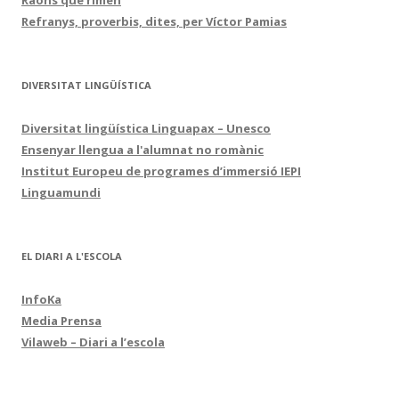
Refranys, proverbis, dites, per Víctor Pamias
DIVERSITAT LINGÜÍSTICA
Diversitat lingüística Linguapax – Unesco
Ensenyar llengua a l'alumnat no romànic
Institut Europeu de programes d’immersió IEPI
Linguamundi
EL DIARI A L'ESCOLA
InfoKa
Media Prensa
Vilaweb – Diari a l’escola