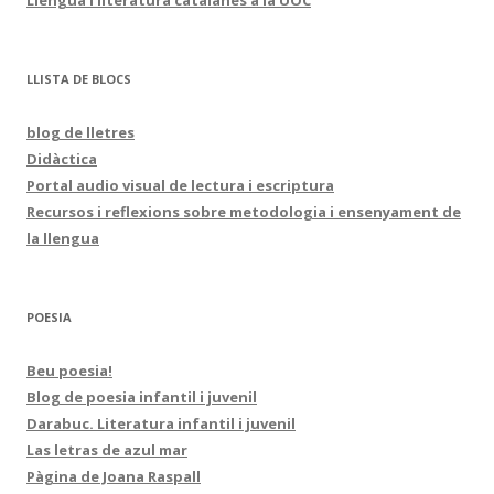
LLISTA DE BLOCS
blog de lletres
Didàctica
Portal audio visual de lectura i escriptura
Recursos i reflexions sobre metodologia i ensenyament de
la llengua
POESIA
Beu poesia!
Blog de poesia infantil i juvenil
Darabuc. Literatura infantil i juvenil
Las letras de azul mar
Pàgina de Joana Raspall