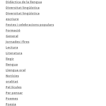
Didàctica de la llengua
Diversitat lingüística
Diversitat lingüística
escriure
Festes i celebracions populars
Formació
General
Jornades i fires
Lectura
Literatura
llegir
llengua
Llengua oral
Notícies
oralitat
Pel.lícules
Per pensar
Poemes
Poesia