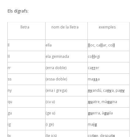
Els dígrafs:
lletra
nom de la lletra
exemples
ll
ella
ll
oc, ca
ll
ar, co
ll
l·l
ela geminada
co
l·l
egi
rr
(erra doble)
ca
rr
er
ss
(essa doble)
ma
ss
a
ny
(ena i grega)
ny
andú, ca
ny
a, pa
ny
qu
(cu u)
qu
atre, mà
qu
ina
gu
(ge u)
gu
erra, à
gu
ila
ig
(i ge)
ma
ig
tx
(te ics)
co
tx
e, despa
tx