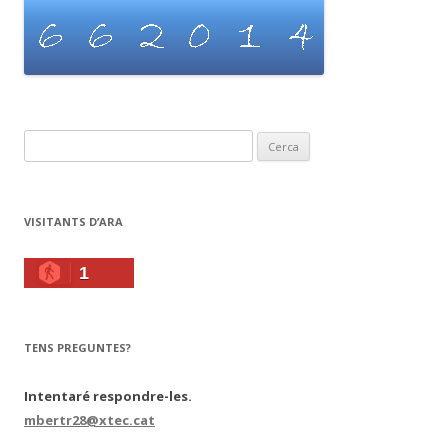
C
e
r
c
VISITANTS D’ARA
a
:
1
TENS PREGUNTES?
Intentaré respondre-les.
mbertr28@xtec.cat