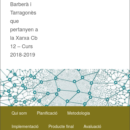
Barberà i
Tarragonès
que
pertanyen a
la Xarxa Cb
12 – Curs
2018-2019
Menú
Aneu
Aneu
Qui som
Planificació
Metodologia
principal
al
al
Implementació
Producte final
Avaluació