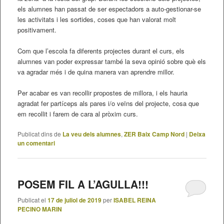
els alumnes han passat de ser espectadors a auto-gestionar-se
les activitats i les sortides, coses que han valorat molt
positivament.
Com que l’escola fa diferents projectes durant el curs, els
alumnes van poder expressar també la seva opinió sobre què els
va agradar més i de quina manera van aprendre millor.
Per acabar es van recollir propostes de millora, i els hauria
agradat fer partíceps als pares i/o veïns del projecte, cosa que
em recollit i farem de cara al pròxim curs.
Publicat dins de
La veu dels alumnes
,
ZER Baix Camp Nord
|
Deixa
un comentari
POSEM FIL A L’AGULLA!!!
Publicat el
17 de juliol de 2019
per
ISABEL REINA
PECINO MARIN