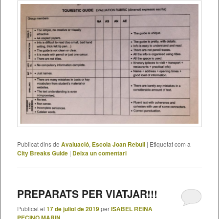
Publicat dins de
Avaluació
,
Escola Joan Rebull
|
Etiquetat com a
City Breaks Guide
|
Deixa un comentari
PREPARATS PER VIATJAR!!!
Publicat el
17 de juliol de 2019
per
ISABEL REINA
PECINO MARIN