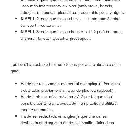
llocs més interessants a visitar (amb preus, horaris,
adreça…), moneda i glossari de frases útils per a viatgers.
NIVELL 2
: guia que inclou el nivell 1 + informació sobre
transport i restaurants.
NIVELL 3:
guia que inclou els nivells 1 i 2 però en forma
d’itinerari tancat i ajustat al pressupost.
També s’han establert les condicions per a la elaboració de la
guia.
Ha de ser realitzada a mà per tal que apliquin tècniques
treballades prèviament a l’àrea de plàstica (lapbook).
Ha de tenir una mida màxima d’A-3 per tal que sigui
possible portar-la a la bossa de mà i pràctica d’utilitzar
mentre es camina.
Ha de ser redactada en anglès ja que una de les
destinatàries d’aquesta és de nacionalitat finlandesa.