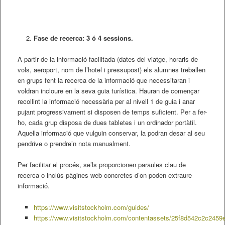
Fase de recerca: 3 ó 4 sessions.
A partir de la informació facilitada (dates del viatge, horaris de
vols, aeroport, nom de l’hotel i pressupost) els alumnes treballen
en grups fent la recerca de la informació que necessitaran i
voldran incloure en la seva guia turística. Hauran de començar
recollint la informació necessària per al nivell 1 de guia i anar
pujant progressivament si disposen de temps suficient. Per a fer-
ho, cada grup disposa de dues tabletes i un ordinador portàtil.
Aquella informació que vulguin conservar, la podran desar al seu
pendrive o prendre’n nota manualment.
Per facilitar el procés, se’ls proporcionen paraules clau de
recerca o inclús pàgines web concretes d’on poden extraure
informació.
https://www.visitstockholm.com/guides/
https://www.visitstockholm.com/contentassets/25f8d542c2c245