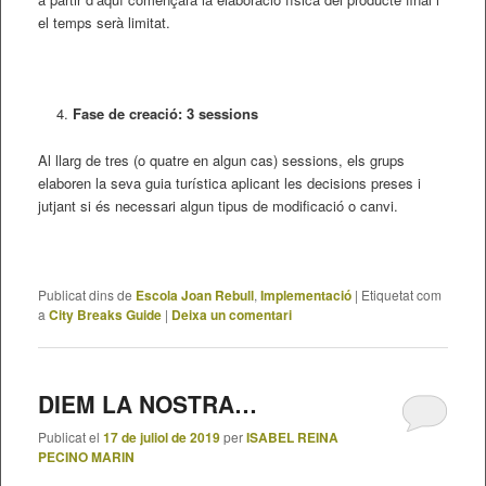
el temps serà limitat.
Fase de creació: 3 sessions
Al llarg de tres (o quatre en algun cas) sessions, els grups
elaboren la seva guia turística aplicant les decisions preses i
jutjant si és necessari algun tipus de modificació o canvi.
Publicat dins de
Escola Joan Rebull
,
Implementació
|
Etiquetat com
a
City Breaks Guide
|
Deixa un comentari
DIEM LA NOSTRA…
Publicat el
17 de juliol de 2019
per
ISABEL REINA
PECINO MARIN