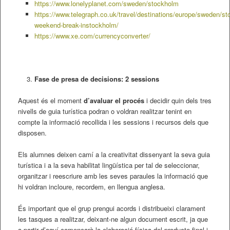
https://www.lonelyplanet.com/sweden/stockholm
https://www.telegraph.co.uk/travel/destinations/europe/sweden/sto
weekend-break-instockholm/
https://www.xe.com/currencyconverter/
Fase de presa de decisions: 2 sessions
Aquest és el moment
d’avaluar el procés
i decidir quin dels tres
nivells de guia turística podran o voldran realitzar tenint en
compte la informació recollida i les sessions i recursos dels que
disposen.
Els alumnes deixen camí a la creativitat dissenyant la seva guia
turística i a la seva habilitat lingüística per tal de seleccionar,
organitzar i reescriure amb les seves paraules la informació que
hi voldran incloure, recordem, en llengua anglesa.
És important que el grup prengui acords i distribueixi clarament
les tasques a realitzar, deixant-ne algun document escrit, ja que
a partir d’aquí començarà la elaboració física del producte final i