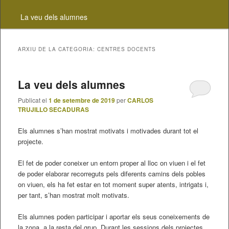
contingut
contingut
La veu dels alumnes
principal
secundari
ARXIU DE LA CATEGORIA:
CENTRES DOCENTS
La veu dels alumnes
Publicat el
1 de setembre de 2019
per
CARLOS
TRUJILLO SECADURAS
Els alumnes s’han mostrat motivats i motivades durant tot el
projecte.
El fet de poder coneixer un entorn proper al lloc on viuen i el fet
de poder elaborar recorreguts pels diferents camins dels pobles
on viuen, els ha fet estar en tot moment super atents, intrigats i,
per tant, s’han mostrat molt motivats.
Els alumnes poden participar i aportar els seus coneixements de
la zona a la resta del grup. Durant les sessions dels projectes,