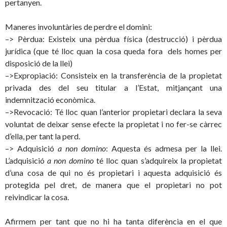
pertanyen.
Maneres involuntàries de perdre el domini:
–> Pèrdua: Existeix una pèrdua física (destrucció) i pèrdua
jurídica (que té lloc quan la cosa queda fora dels homes per
disposició de la llei)
–>Expropiació: Consisteix en la transferència de la propietat
privada des del seu titular a l’Estat, mitjançant una
indemnització econòmica.
–>Revocació: Té lloc quan l’anterior propietari declara la seva
voluntat de deixar sense efecte la propietat i no fer-se càrrec
d’ella, per tant la perd.
–> Adquisició
a non domino
: Aquesta és admesa per la llei.
L’adquisició
a non domino
té lloc quan s’adquireix la propietat
d’una cosa de qui no és propietari i aquesta adquisició és
protegida pel dret, de manera que el propietari no pot
reivindicar la cosa.
Afirmem per tant que no hi ha tanta diferència en el que