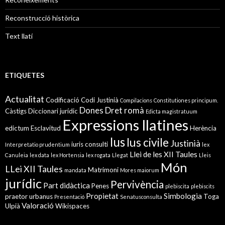
Reconstrucció històrica
Text llatí
ETIQUETES
Actualitat
Codificació
Codi Justinià
Compilacions
Constitutiones principum.
Dones
Dret romà
Càstigs
Diccionari jurídic
Edicta magistratuum
Expressions llatines
edictum
Esclavitud
Herència
Ius
Ius civile
Justinià
iuris consulti
Interpretatio prudentium
lex
Llei de les XII Taules
Canuleia
lex data
lex Hortensia
lex rogata
Llegat
Lleis
Món
LLei XII Taules
Matrimoni
mandata
Mores maiorum
jurídic
Pervivència
Part didàctica
Penes
plebiscita
plebiscits
Propietat
Simbologia
praetor urbanus
Toga
Presentació
Senatusconsulta
Valoració
Ulpià
Wikispaces