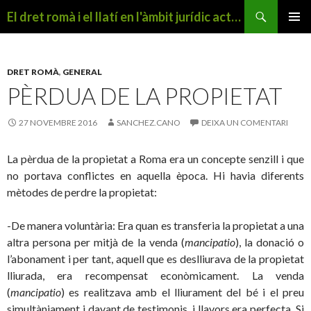
Cerca
El dret romà i el llatí en l'àmbit jurídic actual
VÉS
MENÚ
AL
PRINCI
CONTINGUT
DRET ROMÀ
,
GENERAL
PÈRDUA DE LA PROPIETAT
27 NOVEMBRE 2016
SANCHEZ.CANO
DEIXA UN COMENTARI
La pèrdua de la propietat a Roma era un concepte senzill i que
no portava conflictes en aquella època. Hi havia diferents
mètodes de perdre la propietat:
-De manera voluntària: Era quan es transferia la propietat a una
altra persona per mitjà de la venda (
mancipatio
), la donació o
l’abonament i per tant, aquell que es deslliurava de la propietat
lliurada, era recompensat econòmicament. La venda
(
mancipatio
) es realitzava amb el lliurament del bé i el preu
simultàniament i davant de testimonis, i llavors era perfecta. Si