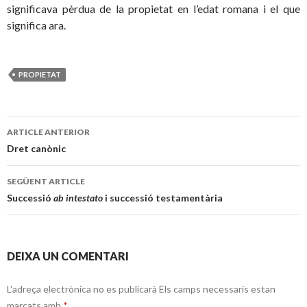
significava pèrdua de la propietat en l’edat romana i el que
significa ara.
PROPIETAT
ARTICLE ANTERIOR
Navegació
Dret canònic
pels
SEGÜENT ARTICLE
articles
Successió
ab intestato
i successió testamentària
DEIXA UN COMENTARI
L'adreça electrònica no es publicarà
Els camps necessaris estan
marcats amb
*