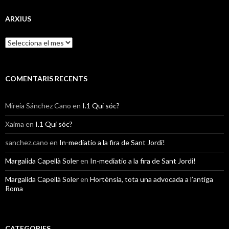
t
e
g
ARXIUS
o
r
A
i
r
e
x
s
i
u
COMENTARIS RECENTS
s
Mireia Sánchez Cano
en
I.1 Qui sóc?
Xaima
en
I.1 Qui sóc?
sanchez.cano
en
In-mediatio a la fira de Sant Jordi!
Margalida Capellà Soler
en
In-mediatio a la fira de Sant Jordi!
Margalida Capellà Soler
en
Hortènsia, tota una advocada a l’antiga
Roma
CATEGORIES