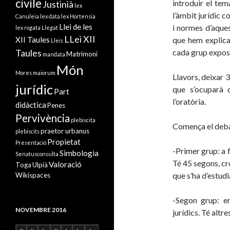
civile
introduir el tem
Justinià
lex
l’àmbit jurídic 
Canuleia
lex data
lex Hortensia
Llei de les
i normes d’aquest
lex rogata
Llegat
LLei XII
XII Taules
que hem explicat
Lleis
Taules
cada grup exposi
Matrimoni
mandata
Món
Mores maiorum
Llavors, deixar 3
jurídic
que s’ocuparà 
Part
l’oratòria.
didàctica
Penes
Pervivència
plebiscita
Comença el deba
praetor urbanus
plebiscits
Propietat
Presentació
-Primer grup: a f
Simbologia
Senatusconsulta
Té 45 segons, cr
Valoració
Toga
Ulpià
que s’ha d’estudi
Wikispaces
-Segon grup: en
NOVEMBRE 2016
jurídics. Té altr