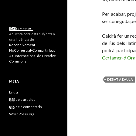
Per acabar, pro
ser coneguda pels
Aquesta obra està subjecta a
Caldrà fer un re
una llicència de
de l’ús dels llat
Reconeixement-
podrà particip
NoComercial-CompartirIgual
4.0 Internacional de Creative
Certamen d’Ora
Commons
DEBAT A L'AULA
META
Entra
RSS
dels articles
RSS
dels comentaris
WordPress.org