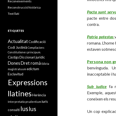
Reconeixements
Reconstrucció històrica
Pacta sunt serv
Text llatí
pacte entre dos
contra.
ETIQUETES
Patria potestas
Actualitat
Codificació
romana. L’home h
Codi Justinià
Compilacions
estaven sotmesos
Constitutiones principum.
Càstigs
Diccionari jurídic
Persona non g
Dones
Dret romà
Edicta
benvinguda. U
edictum
magistratuum
inacceptable i ha
Esclavitud
Expressions
Sub iudice
fa 
llatines
Exemple, aques
Herència
coneixen els resu
iuris
Interpretatio prudentium
Ius
Ius
consulti
Un cop explicad