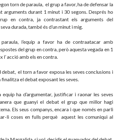
gon torn de paraula, el grup a favor, ha de defensar la
nt arguments durant 1 minut i 30 segons. Després ho
rup en contra, ja contrastant els arguments del
 seva durada, també és d’un minut i mig.
 paraula, l’equip a favor ha de contraatacar amb
spostes del grup en contra, però aquesta vegada en 1
x l’ acció amb els en contra.
 debat, el torn a favor exposa les seves conclusions i
 finalitza el debat exposant les seves.
 equip ha d’argumentar, justificar i raonar les seves
anera que guanyi el debat el grup que millor hagi
tema. Els seus companys, encara i que només en parli
ar-li coses en fulls perquè aquest les comuniqui al
 de la Margalida, si vol, decidir el guanyador del debat.