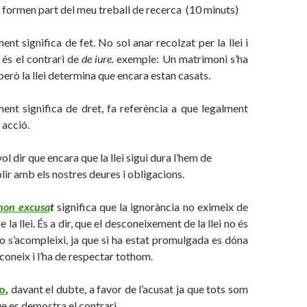
ue formen part del meu treball de recerca (10 minuts)
ment significa de fet. No sol anar recolzat per la llei i
 és el contrari de
de iure.
exemple: Un matrimoni s’ha
però la llei determina que encara estan casats.
ment significa de dret, fa referència a que legalment
 acció.
vol dir que encara que la llei sigui dura l’hem de
lir amb els nostres deures i obligacions.
 non excusa
t
significa que
la ignorància no eximeix de
 la llei. És a dir, que el desconeixement de la llei no és
 s’acompleixi, ja que si ha estat promulgada es dóna
coneix i l’ha de respectar tothom.
eo
,
davant el dubte, a favor de l’acusat ja que tots som
ue es demostra el contrari.