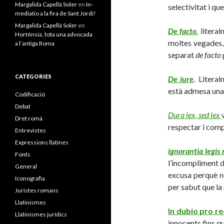
Margalida Capellà Soler
en
In-
selectivitat i q
mediatio a la fira de Sant Jordi!
Margalida Capellà Soler
en
De facto
.
literal
Hortènsia, tota una advocada
moltes vegades,
a l’antiga Roma
separat
de facto
CATEGORIES
De iure
.
Literal
està admesa una
Codificació
Debat
Dura lex, sed lex
Dret romà
respectar i comp
Entrevistes
Expressions llatines
ignorantia legis
Fonts
l’incompliment de
General
excusa perquè no
Iconografia
per sabut que la 
Juristes romans
Llatinismes
In dubio pro r
Llatinismes jurídics
innocents fins q