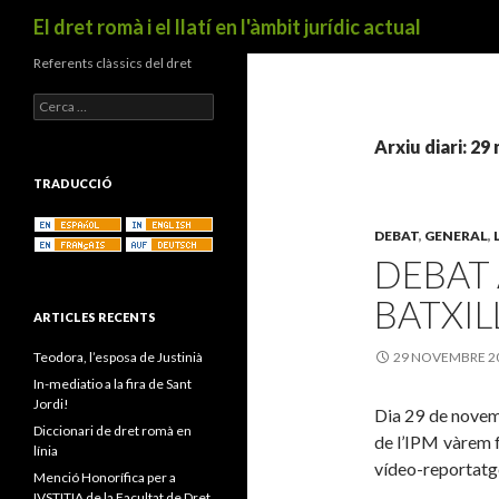
Cerca
El dret romà i el llatí en l'àmbit jurídic actual
Referents clàssics del dret
C
e
r
Arxiu diari: 2
c
a
TRADUCCIÓ
:
DEBAT
,
GENERAL
,
DEBAT 
BATXIL
ARTICLES RECENTS
Teodora, l’esposa de Justinià
29 NOVEMBRE 2
In-mediatio a la fira de Sant
Jordi!
Dia 29 de novemb
Diccionari de dret romà en
de l’IPM vàrem fe
línia
vídeo-reportatge 
Menció Honorífica per a
IVSTITIA de la Facultat de Dret