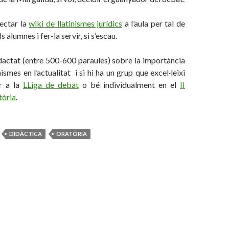
jectar la
wiki de llatinismes jurídics
a l’aula per tal de
 alumnes i fer-la servir, si s’escau.
dactat (entre 500-600 paraules) sobre la importància
inismes en l’actualitat i si hi ha un grup que excel·leixi
ar a la
LLiga de debat
o bé individualment en el
II
tòria
.
DIDÀCTICA
ORATÒRIA