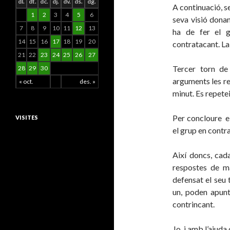
dl.
dt.
dc.
dj.
dv.
ds.
dg.
A continuació, se
1
2
3
4
5
6
seva visió dona
7
8
9
10
11
12
13
ha de fer el g
14
15
16
17
18
19
20
contratacant. La
21
22
23
24
25
26
27
Tercer torn de
28
29
30
arguments les re
« oct.
des. »
minut. Es repetei
Per concloure el
VISITES
el grup en contra
Així doncs, cada
respostes de m
defensat el seu 
un, poden apunt
contrincant.
Jo, i amb l’ajuda