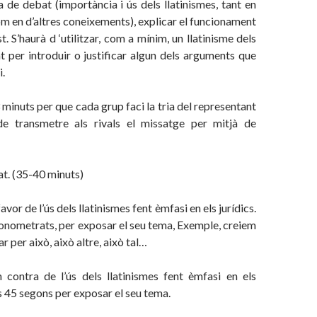
a de debat (importància i ús dels llatinismes, tant en
com en d’altres coneixements), explicar el funcionament
. S’haurà d ‘utilitzar, com a mínim, un llatinisme dels
 per introduir o justificar algun dels arguments que
.
 minuts per que cada grup faci la tria del representant
de transmetre als rivals el missatge per mitjà de
t. (35-40 minuts)
avor de l’ús dels llatinismes fent èmfasi en els jurídics.
onometrats, per exposar el seu tema, Exemple, creiem
ar per això, això altre, això tal…
 contra de l’ús dels llatinismes fent èmfasi en els
es 45 segons per exposar el seu tema.