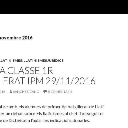
9 novembre 2016
LLATINISMES
,
LLATINISMES JURÍDICS
A CLASSE 1R
LERAT IPM 29/11/2016
016
SANCHEZ.CANO
8 COMENTARIS
re amb els alumnes de primer de batxillerat de Llatí
r un debat sobre Els llatinismes al dret. Tot seguit el
de l’activitat a l’aula i les indicacions donades.