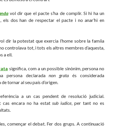
anda
vol dir que el pacte s’ha de complir. Si hi ha un
, els dos han de respectar el pacte i no anar’hi en
vol dir la potestat que exercia l’home sobre la famíia
o controlava tot, i tots els altres membres d’aquesta,
 a ell.
rata
significa, com a un possible sinònim, persona no
na persona declarada
non grata
és considerada
 de tornar al seu país d’origen.
referència a un cas pendent de resolució judicial.
t cas encara no ha estat
sub iudice
, per tant no es
ltats.
es, començar el debat. Fer dos grups. A continuació