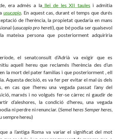
ode, era admès a la
llei de les XII taules
i admitia
la
usucapio
.
En aquest cas, durant el temps que durés
ceptació de l’herència, la propietat quedaria en mans
ional (
usucapio pro hereti
), que bé podia ser qualsevol
a mateixa persona que posteriorment adquiriria
ríode, el senatconsult d’Adrià va exigir que es
nitiu aquell hereu que reclamés l’herència des d’un
 la mort del pater familias i que posteriorment , ell
a. Aquesta decisió, es va fer per evitar el mal ús dels
s, en cas que l’hereu una vegada passat l’any del
ició, marxés i no volgués fer-se càrrec ni gaudir de
artir d’aleshores, la condició d’hereu, una vegada
odia ni perdre ni renunciar. (
Semel heres Semper heres
,
u sempre hereu)
que a l’antiga Roma va variar el significat del mot