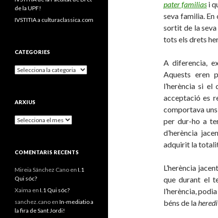
pater familias
i q
de la UPF!
seva familia. En 
IVSTITIA a culturaclassica.com
sortit de la sev
tots els drets he
CATEGORIES
A diferencia, ex
C
Aquests eren p
a
l’herència si e
t
e
acceptació es re
ARXIUS
g
comportava uns 
o
A
per dur-ho a te
r
r
i
d’herència jacen
x
e
adquirit la total
i
s
COMENTARIS RECENTS
u
s
L’herència jacen
Mireia Sánchez Cano
en
I.1
Qui sóc?
que durant el t
Xaima
en
I.1 Qui sóc?
l’herència, podia
sanchez.cano
en
In-mediatio a
béns de la
heredi
la fira de Sant Jordi!