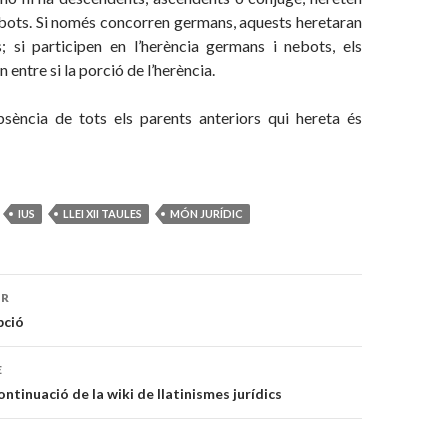
ebots. Si només concorren germans, aquests heretaran
s; si participen en l’herència germans i nebots, els
 entre si la porció de l’herència.
bsència de tots els parents anteriors qui hereta és
IUS
LLEI XII TAULES
MÓN JURÍDIC
OR
ó
pció
E
ontinuació de la wiki de llatinismes jurídics