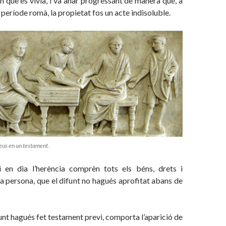
n que es vivia, i va anar progressant de manera que, a
 període romà, la propietat fos un acte indisoluble.
eus en un testament.
 en dia l’herència comprèn tots els béns, drets i
a persona, que el difunt no hagués aprofitat abans de
funt hagués fet testament previ, comporta l’aparició de