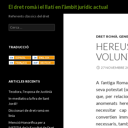
Cerca
El dret romà i el llatí en l'àmbit jurídic actual
Referents clàssics del dret
C
e
DRET ROMÀ
,
GEN
r
c
HEREUS
a
TRADUCCIÓ
:
VOLUN
27 NOVEMBRE 2
ARTICLES RECENTS
A l’antiga Roma
seva potestat (
s
Teodora, l’esposa de Justinià
que, per relacio
In-mediatio a la fira de Sant
anomenats here
Jordi!
necessitar cap
Diccionari de dret romà en
línia
convertien imm
Menció Honorífica per a
necessaris, tamb
IVSTITIA de la Facultat de Dret