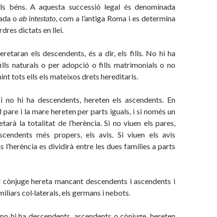
els béns. A aquesta successió legal és denominada
tada o
ab intestato
, com a l’antiga Roma i es determina
rdres dictats en llei.
eretaran els descendents, és a dir, els fills. No hi ha
fills naturals o per adopció o fills matrimonials o no
nt tots ells els mateixos drets hereditaris.
si no hi ha descendents, hereten els ascendents. En
 pare i la mare hereten per parts iguals, i si només un
retarà la totalitat de l’herència. Si no viuen els pares,
scendents més propers, els avis. Si viuen els avis
 l’herència es dividirà entre les dues famílies a parts
el cònjuge hereta mancant descendents i ascendents i
iliars col·laterals, els germans i nebots.
i no hi ha descendents, ascendents o cònjuge, hereten