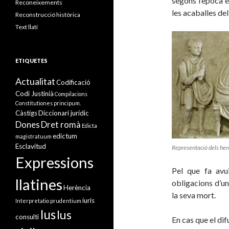
segons l’època e
Reconeixements
les acaballes del
Reconstrucció històrica
Text llatí
ETIQUETES
Actualitat
Codificació
Codi Justinià
Compilacions
Constitutiones principum.
Càstigs
Diccionari jurídic
Dones
Dret romà
Edicta
edictum
magistratuum
Esclavitud
Representació dels her
Expressions
Pel que fa avui
llatines
obligacions d’un
Herència
la seva mort.
iuris
Interpretatio prudentium
Ius
Ius
consulti
En cas que el di