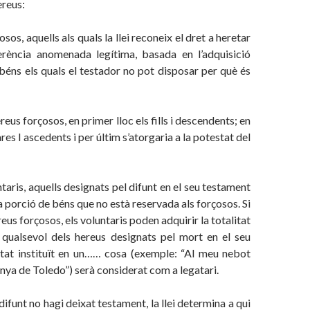
ereus:
osos, aquells als quals la llei reconeix el dret a heretar
erència anomenada legítima, basada en l’adquisició
béns els quals el testador no pot disposar per què és
eus forçosos, en primer lloc els fills i descendents; en
ares I ascedents i per últim s’atorgaria a la potestat del
taris, aquells designats pel difunt en el seu testament
la porció de béns que no està reservada als forçosos. Si
eus forçosos, els voluntaris poden adquirir la totalitat
i qualsevol dels hereus designats pel mort en el seu
tat instituït en un…… cosa (exemple: “Al meu nebot
vinya de Toledo”) serà considerat com a legatari.
difunt no hagi deixat testament, la llei determina a qui