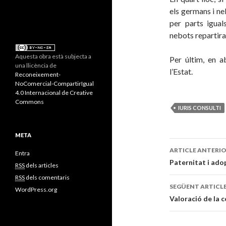
els germans i n
per parts igual
nebots repartiran
Aquesta obra està subjecta a
Per últim, en a
una llicència de
l’Estat.
Reconeixement-
NoComercial-CompartirIgual
4.0 Internacional de Creative
Commons
IURIS CONSULTI
META
ARTICLE ANTERI
Entra
Navegaci
Paternitat i ado
RSS
dels articles
RSS
dels comentaris
pels
SEGÜENT ARTICL
WordPress.org
articles
Valoració de la c