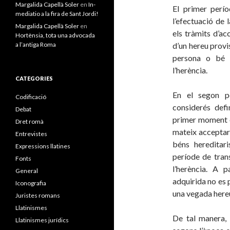
Margalida Capellà Soler
en
In-
El primer perí
mediatio a la fira de Sant Jordi!
l’efectuació de 
Margalida Capellà Soler
en
els tràmits d’ac
Hortènsia, tota una advocada
a l’antiga Roma
d’un hereu provis
persona o bé l
l’herència.
CATEGORIES
En el segon pe
Codificació
considerés defi
Debat
primer moment en
Dret romà
mateix acceptari
Entrevistes
béns hereditari
Expressions llatines
període de trans
Fonts
l’herència. A p
General
adquirida no es p
Iconografia
una vegada here
Juristes romans
Llatinismes
De tal manera, 
Llatinismes jurídics