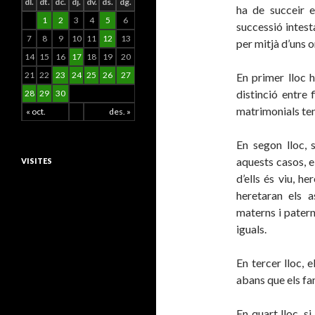
dl.
dt.
dc.
dj.
dv.
ds.
dg.
ha de succeir 
1
2
3
4
5
6
successió intes
7
8
9
10
11
12
13
per mitjà d’uns o
14
15
16
17
18
19
20
21
22
23
24
25
26
27
En primer lloc h
distinció entre 
28
29
30
matrimonials teni
« oct.
des. »
En segon lloc, 
aquests casos, el
VISITES
d’ells és viu, he
heretaran els a
materns i paterns
iguals.
En tercer lloc, 
abans que els fam
En quart lloc, s