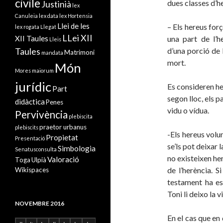
civile
dues classes d’h
Justinià
lex
Canuleia
lex data
lex Hortensia
Llei de les
– Els hereus forç
lex rogata
Llegat
LLei XII
una part de l’h
XII Taules
Lleis
d’una porció de 
Taules
Matrimoni
mandata
mort.
Món
Mores maiorum
jurídic
Es consideren her
Part
segon lloc, els p
didàctica
Penes
vidu o vídua.
Pervivència
plebiscita
praetor urbanus
plebiscits
-Els hereus volun
Propietat
Presentació
se’ls pot deixar 
Simbologia
Senatusconsulta
no existeixen her
Valoració
Toga
Ulpià
de l’herència. S
Wikispaces
testament ha es
Toni li deixo la 
NOVEMBRE 2016
En el cas que en 