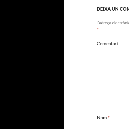
DEIXA UN CO
L'adreça electròni
*
Comentari
Nom
*