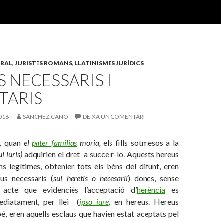
ERAL
,
JURISTES ROMANS
,
LLATINISMES JURÍDICS
 NECESSARIS I
TARIS
016
SANCHEZ.CANO
DEIXA UN COMENTARI
,
quan
el
pater familias
moria,
els fills sotmesos a la
ui iuris)
adquirien el dret a succeir-lo. Aquests hereus
ns legítimes, obtenien tots els béns del difunt, eren
us necessaris (
sui heretis o necesarii
) doncs, sense
 acte que evidenciés l’acceptació d’
herència
es
ediatament, per llei (
ipso iure
)
en hereus. Hereus
é, eren aquells esclaus que havien estat aceptats pel