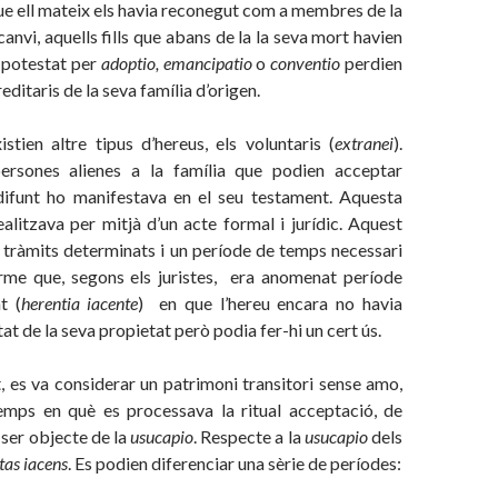
ue ell mateix els havia reconegut com a membres de la
canvi, aquells fills que abans de la la seva mort havien
a potestat per
adoptio, emancipatio
o
conventio
perdien
reditaris de la seva família d’origen.
istien altre tipus d’hereus, els voluntaris (
extranei
).
ersones alienes a la família que podien acceptar
l difunt ho manifestava en el seu testament. Aquesta
alitzava per mitjà d’un acte formal i jurídic. Aquest
tràmits determinats i un període de temps necessari
rme que, segons els juristes, era anomenat període
t (
herentia iacente
) en que l’hereu encara no havia
itat de la seva propietat però podia fer-hi un cert ús.
t, es va considerar un patrimoni transitori sense amo,
emps en què es processava la ritual acceptació, de
 ser objecte de la
usucapio
. Respecte a la
usucapio
dels
tas iacens
. Es podien diferenciar una sèrie de períodes: