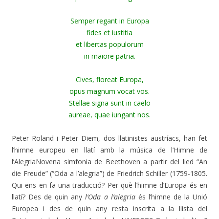
Semper regant in Europa
fides et iustitia
et libertas populorum
in maiore patria.
Cives, floreat Europa,
opus magnum vocat vos.
Stellae signa sunt in caelo
aureae, quae iungant nos.
Peter Roland i Peter Diem, dos llatinistes austríacs, han fet
l’himne europeu en llatí amb la música de l’Himne de
l’Alegria
Novena simfonia de Beethoven a partir del lied “An
die Freude” (“Oda a l’alegria”) de Friedrich Schiller (1759-1805.
Qui ens en fa una traducció? Per què l’himne d’Europa és en
llatí? Des de quin any
l’Oda a l’alegria
és l’himne de la Unió
Europea i des de quin any resta inscrita a la llista del