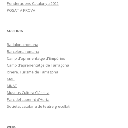
Ponderacions Catalunya 2022
POSA’T A PROVA
SORTIDES
Badalona romana
Barcelona romana
Camp d'aprenentatge d'Empúries
Camp d’aprenentatge de Tarragona
Itinere. Turisme de Tarragona
MAC
MNAT
Museus Cultura Clàssica
Parc del Laberint d’Horta
Societat catalana de teatre grecollatí
WEBS