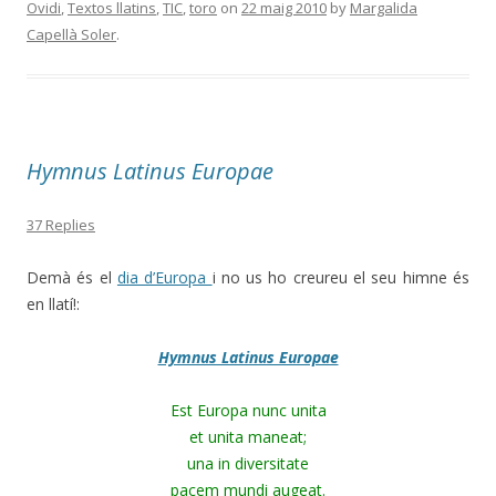
Ovidi
,
Textos llatins
,
TIC
,
toro
on
22 maig 2010
by
Margalida
Capellà Soler
.
Hymnus Latinus Europae
37 Replies
Demà és el
dia d’Europa
i no us ho creureu el seu himne és
en llatí!:
Hymnus Latinus Europae
Est Europa nunc unita
et unita maneat;
una in diversitate
pacem mundi augeat.