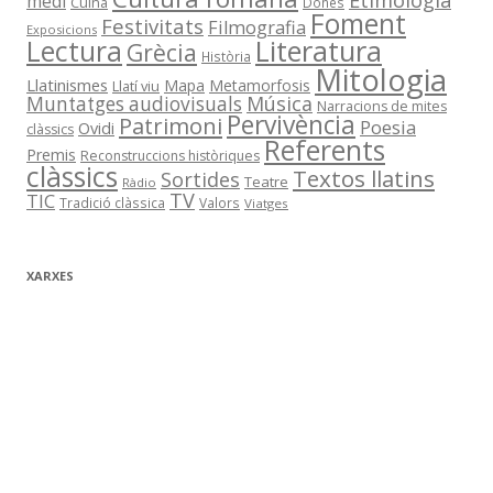
medi
Cuina
Dones
Foment
Festivitats
Filmografia
Exposicions
Literatura
Lectura
Grècia
Història
Mitologia
Llatinismes
Mapa
Metamorfosis
Llatí viu
Música
Muntatges audiovisuals
Narracions de mites
Pervivència
Patrimoni
Poesia
Ovidi
clàssics
Referents
Premis
Reconstruccions històriques
clàssics
Textos llatins
Sortides
Teatre
Ràdio
TV
TIC
Tradició clàssica
Valors
Viatges
XARXES