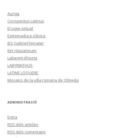
Auriga
Conspectus Latinus
El viaje virtual
Extremadura clásica
IES Gabriel Ferrater
Iter Hispanicum
Laberint d’Horta
LABYRINTHUS
LATINE LOQUERE
Mosaics de la villa romana de Olmeda
ADMINISTRACIÓ
Entra
RSS
dels articles
RSS
dels comentaris