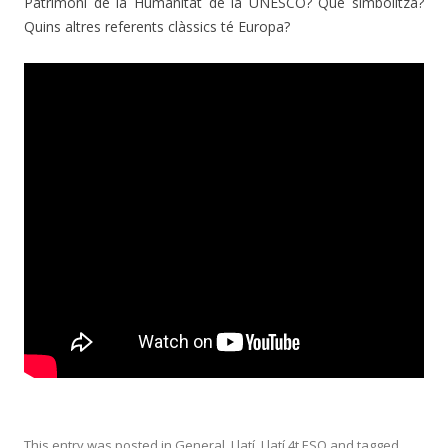
Patrimoni de la Humanitat de la UNESCO? Què simbolitza?
Quins altres referents clàssics té Europa?
This entry was posted in
General
,
Llatí
,
Llatí 4t ESO
and tagged