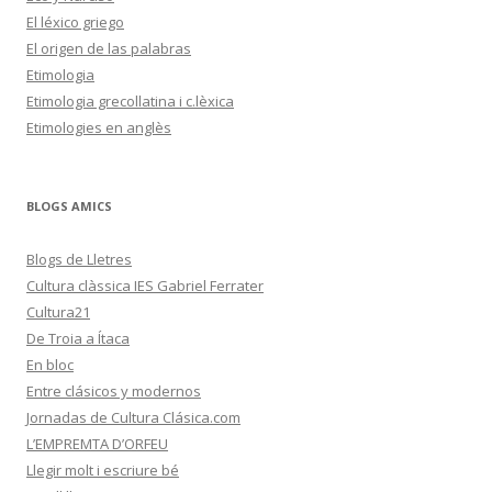
El léxico griego
El origen de las palabras
Etimologia
Etimologia grecollatina i c.lèxica
Etimologies en anglès
BLOGS AMICS
Blogs de Lletres
Cultura clàssica IES Gabriel Ferrater
Cultura21
De Troia a Ítaca
En bloc
Entre clásicos y modernos
Jornadas de Cultura Clásica.com
L’EMPREMTA D’ORFEU
Llegir molt i escriure bé