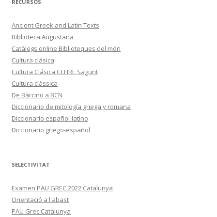
RECURSOS
Ancient Greek and Latin Texts
Biblioteca Augustana
Catàlegs online Biblioteques del món
Cultura clásica
Cultura Clásica CEFIRE Sagunt
Cultura clàssica
De Bàrcino a BCN
Diccionario de mitología griega y romana
Diccionario español-latino
Diccionario griego-español
SELECTIVITAT
Examen PAU GREC 2022 Catalunya
Orientació a l'abast
PAU Grec Catalunya