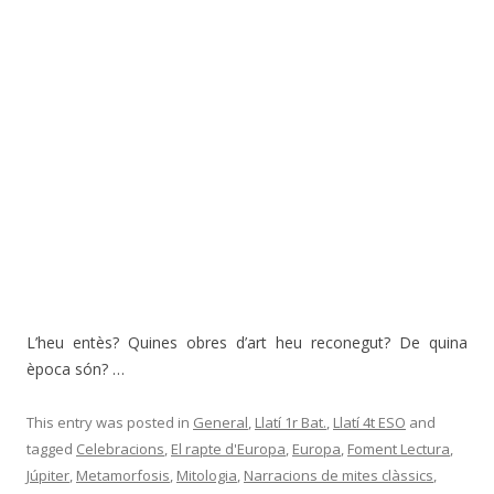
L’heu entès? Quines obres d’art heu reconegut? De quina
època són? …
This entry was posted in
General
,
Llatí 1r Bat.
,
Llatí 4t ESO
and
tagged
Celebracions
,
El rapte d'Europa
,
Europa
,
Foment Lectura
,
Júpiter
,
Metamorfosis
,
Mitologia
,
Narracions de mites clàssics
,