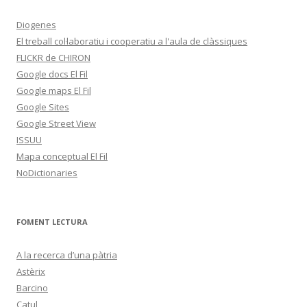
Diogenes
El treball col·laboratiu i cooperatiu a l'aula de clàssiques
FLICKR de CHIRON
Google docs El Fil
Google maps El Fil
Google Sites
Google Street View
ISSUU
Mapa conceptual El Fil
NoDictionaries
FOMENT LECTURA
A la recerca d’una pàtria
Astèrix
Barcino
Catul