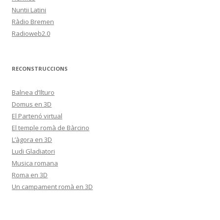
Nuntii Latini
Ràdio Bremen
Radioweb2.0
RECONSTRUCCIONS
Balnea d’Ilturo
Domus en 3D
El Partenó virtual
El temple romà de Bàrcino
L’àgora en 3D
Ludi Gladiatori
Musica romana
Roma en 3D
Un campament romà en 3D