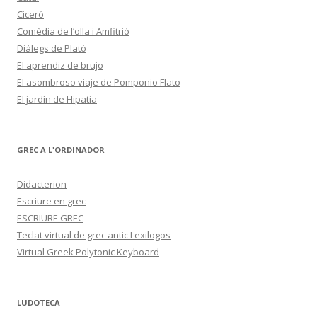
Ciceró
Comèdia de l’olla i Amfitrió
Diàlegs de Plató
El aprendiz de brujo
El asombroso viaje de Pomponio Flato
El jardín de Hipatia
GREC A L'ORDINADOR
Didacterion
Escriure en grec
ESCRIURE GREC
Teclat virtual de grec antic Lexilogos
Virtual Greek Polytonic Keyboard
LUDOTECA