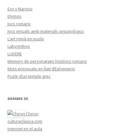
Eco y Narciso
Etymos
Jocs romans
Jocs virtuals amb materials arqueològics
L’art romà en puzle
Labyrinthos
LUDERE
Memory de personatges històrics romans
Mots encreuats en llatí d’Ephemeris
Puzle d’un temple grec
MEMBRE DE
Chiron
culturaclasica.com
Internet en el aula