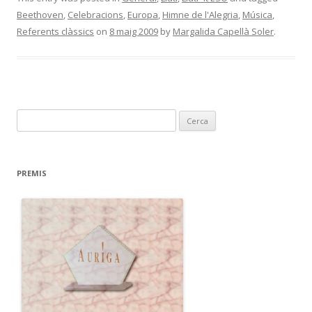
Beethoven
,
Celebracions
,
Europa
,
Himne de l'Alegria
,
Música
,
Referents clàssics
on
8 maig 2009
by
Margalida Capellà Soler
.
C
e
r
c
PREMIS
a
: