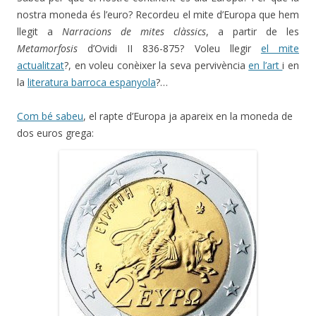
nostra moneda és l’euro? Recordeu el mite d’Europa que hem
llegit a
Narracions de mites clàssics
, a partir de les
Metamorfosis
d’Ovidi II 836-875? Voleu llegir
el mite
actualitzat
?, en voleu conèixer la seva pervivència
en l’art
i en
la
literatura barroca espanyola
?…
Com bé sabeu
, el rapte d’Europa ja apareix en la moneda de
dos euros grega: