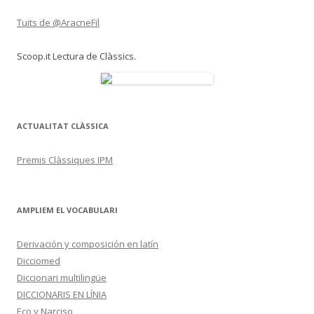
Tuits de @AracneFil
Scoop.it Lectura de Clàssics.
ACTUALITAT CLÀSSICA
Premis Clàssiques IPM
AMPLIEM EL VOCABULARI
Derivación y composición en latín
Dicciomed
Diccionari multilingüe
DICCIONARIS EN LÍNIA
Eco y Narciso