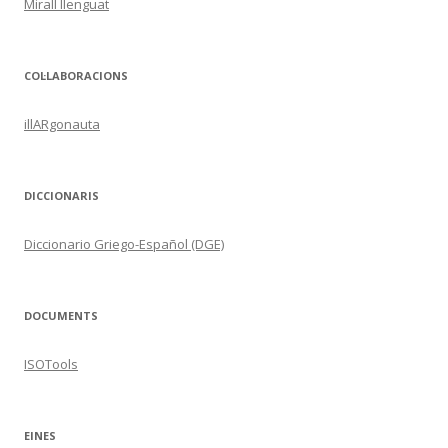
Mirall llenguat
COL·LABORACIONS
illARgonauta
DICCIONARIS
Diccionario Griego-Español (DGE)
DOCUMENTS
ISOTools
EINES