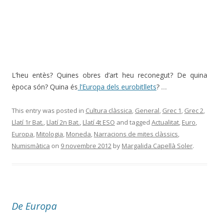
L’heu entès? Quines obres d’art heu reconegut? De quina
època són? Quina és
l’Europa dels eurobitllets
? …
This entry was posted in
Cultura clàssica
,
General
,
Grec 1
,
Grec 2
,
Llatí 1r Bat.
,
Llatí 2n Bat.
,
Llatí 4t ESO
and tagged
Actualitat
,
Euro
,
Europa
,
Mitologia
,
Moneda
,
Narracions de mites clàssics
,
Numismàtica
on
9 novembre 2012
by
Margalida Capellà Soler
.
De Europa