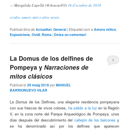
— Margalida Capellà (@AracneFil)
16 d’octubre de 2018
ovidio. amori, miti e altre storie
Publicat dins de
Actualitat
,
General
|
Etiquetat com a
Amors mítics
,
Exposicions
,
Ovidi
,
Roma
|
Deixa un comentari
La Domus de los delfines de
1
Pompeya y
Narraciones de
mitos clásicos
Publicat el
29 maig 2018
per
MANUEL
BARRIONUEVO VILAR
La
Domus
de los Delfines, una elegante residencia pompeyana
con sus frescos de vivos colores,
ha salido a la luz
en la Región
V, en la zona norte del Parque Arqueológico de Pompeya, unos
días después del descubrimiento del
callejón de los balcones
y
se ha denominado así por los delfines que aparecen