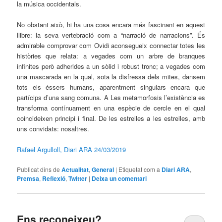
la música occidentals.
No obstant això, hi ha una cosa encara més fascinant en aquest
llibre: la seva vertebració com a “narració de narracions”. És
admirable comprovar com Ovidi aconsegueix connectar totes les
històries que relata: a vegades com un arbre de branques
infinites però adherides a un sòlid i robust tronc; a vegades com
una mascarada en la qual, sota la disfressa dels mites, dansem
tots els éssers humans, aparentment singulars encara que
partícips d’una sang comuna. A Les metamorfosis l’existència es
transforma contínuament en una espècie de cercle en el qual
coincideixen principi i final. De les estrelles a les estrelles, amb
uns convidats: nosaltres.
Rafael Argulloll, Diari ARA 24/03/2019
Publicat dins de
Actualitat
,
General
|
Etiquetat com a
Diari ARA
,
Premsa
,
Reflexió
,
Twitter
|
Deixa un comentari
Ens reconeixeu?