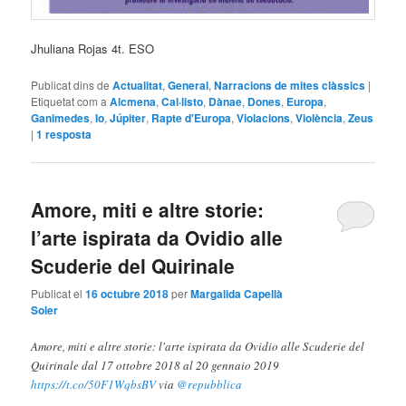
Jhuliana Rojas 4t. ESO
Publicat dins de
Actualitat
,
General
,
Narracions de mites clàssics
|
Etiquetat com a
Alcmena
,
Cal·listo
,
Dànae
,
Dones
,
Europa
,
Ganimedes
,
Io
,
Júpiter
,
Rapte d'Europa
,
Violacions
,
Violència
,
Zeus
|
1
resposta
Amore, miti e altre storie:
l’arte ispirata da Ovidio alle
Scuderie del Quirinale
Publicat el
16 octubre 2018
per
Margalida Capellà
Soler
Amore, miti e altre storie: l'arte ispirata da Ovidio alle Scuderie del
Quirinale dal 17 ottobre 2018 al 20 gennaio 2019
https://t.co/50F1WqbsBV
via
@repubblica