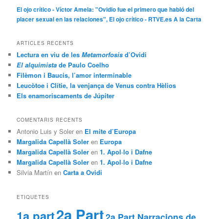
El ojo crítico - Víctor Amela: "Ovidio fue el primero que habló del
placer sexual en las relaciones", El ojo crítico - RTVE.es A la Carta
ARTICLES RECENTS
Lectura en viu de les
Metamorfosis
d’Ovidi
El alquimista
de Paulo Coelho
Filèmon i Baucis, l’amor interminable
Leucòtoe i Clítie, la venjança de Venus contra Hèlios
Els enamoriscaments de Júpiter
COMENTARIS RECENTS
Antonio Luis y Soler
en
El mite d’Europa
Margalida Capellà Soler
en
Europa
Margalida Capellà Soler
en
1. Apol·lo i Dafne
Margalida Capellà Soler
en
1. Apol·lo i Dafne
Silvia Martín
en
Carta a Ovidi
ETIQUETES
2a Part
1a part
2a Part Narracions de