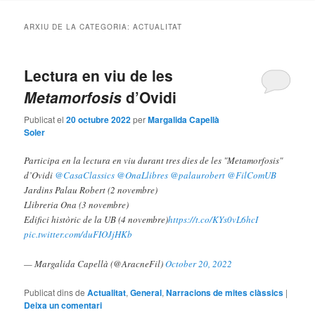
contingut
contingut
ARXIU DE LA CATEGORIA:
ACTUALITAT
principal
secundari
Lectura en viu de les
Metamorfosis
d’Ovidi
Publicat el
20 octubre 2022
per
Margalida Capellà
Soler
Participa en la lectura en viu durant tres dies de les "Metamorfosis"
d’Ovidi
@CasaClassics
@OnaLlibres
@palaurobert
@FilComUB
Jardins Palau Robert (2 novembre)
Llibreria Ona (3 novembre)
Edifici històric de la UB (4 novembre)
https://t.co/KYs0vL6hcI
pic.twitter.com/duFIOJjHKb
— Margalida Capellà (@AracneFil)
October 20, 2022
Publicat dins de
Actualitat
,
General
,
Narracions de mites clàssics
|
Deixa un comentari