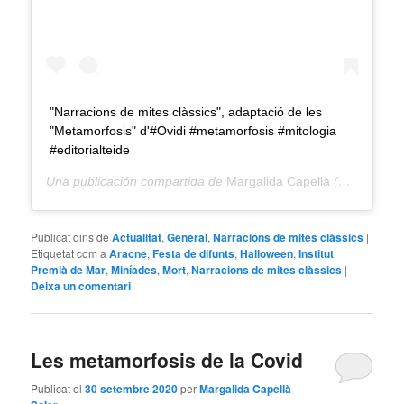
"Narracions de mites clàssics", adaptació de les
"Metamorfosis" d'#Ovidi #metamorfosis #mitologia
#editorialteide
Una publicación compartida de
Margalida Capellà
(@filaracne) el
Publicat dins de
Actualitat
,
General
,
Narracions de mites clàssics
|
Etiquetat com a
Aracne
,
Festa de difunts
,
Halloween
,
Institut
Premià de Mar
,
Miníades
,
Mort
,
Narracions de mites clàssics
|
Deixa un comentari
Les metamorfosis de la Covid
Publicat el
30 setembre 2020
per
Margalida Capellà