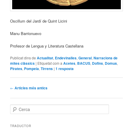
Oscillum del Jardí de Quint Licini
Manu Barrionuevo
Profesor de Lengua y Literatura Castellana
Publicat dins de
Actualitat
,
Endevinalles
,
General
,
Narracions de
mites clàssics
|
Etiquetat com a
Acetes
,
BACUS
,
Dofins
,
Domus
,
Pirates
,
Pompeia
,
Tirrens
|
1
resposta
Navegació
←
Articles més antics
pels
articles
C
e
r
c
TRADUCTOR
a