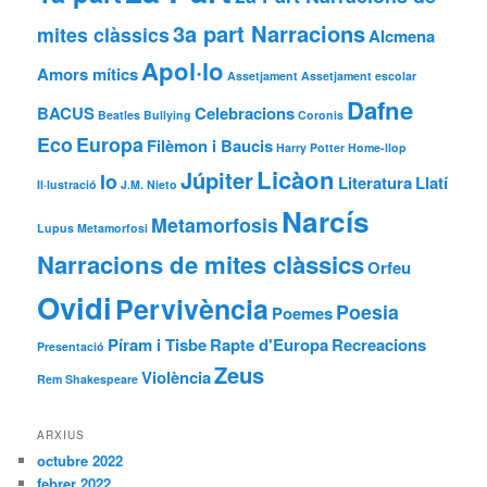
3a part Narracions
mites clàssics
Alcmena
Apol·lo
Amors mítics
Assetjament
Assetjament escolar
Dafne
BACUS
Celebracions
Beatles
Bullying
Coronis
Eco
Europa
Filèmon i Baucis
Harry Potter
Home-llop
Licàon
Júpiter
Io
Literatura
Llatí
Il·lustració
J.M. Nieto
Narcís
Metamorfosis
Lupus
Metamorfosi
Narracions de mites clàssics
Orfeu
Ovidi
Pervivència
Poesia
Poemes
Píram i Tisbe
Rapte d'Europa
Recreacions
Presentació
Zeus
Violència
Rem
Shakespeare
ARXIUS
octubre 2022
febrer 2022