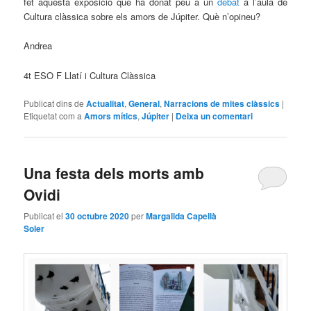
fet aquesta exposició que ha donat peu a un
debat
a l’aula de
Cultura clàssica sobre els amors de Júpiter. Què n’opineu?
Andrea
4t ESO F Llatí i Cultura Clàssica
Publicat dins de
Actualitat
,
General
,
Narracions de mites clàssics
|
Etiquetat com a
Amors mítics
,
Júpiter
|
Deixa un comentari
Una festa dels morts amb
Ovidi
Publicat el
30 octubre 2020
per
Margalida Capellà
Soler