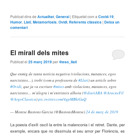
Publicat dins de
Actualitat
,
General
|
Etiquetat com a
Covid-19
,
Humor
,
Llatí
,
Metamorfosis
,
Ovidi
,
Referents clàssics
|
Deixa un
comentari
El mirall dels mites
Publicat el
25 març 2019
per
4teso_llati
Que enmig de tanta notícia negativa (violacions, matances, egos
narcisistes…), trobi (com a professora de
#Llatí
) un article sobre
#Ovidi
, que ja va escriure
#mites
amb violacions, matances, egos
narcisistes… m’alegra i m’entristeix alhora (
@diariARA
@AracneFil
@ArgoClassica
)
pic.twitter.com/4gpMBktGuQ
— Montse Bastons Garcia (@BastonsMontse)
24 de març de 2019
La poesia d’exili oscil·la entre la malenconia i el retret. Dante, per
exemple, encara que no dissimula el seu amor per Florència, es