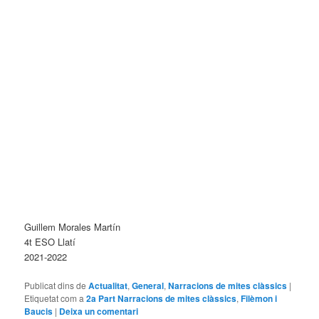
Guillem Morales Martín
4t ESO Llatí
2021-2022
Publicat dins de
Actualitat
,
General
,
Narracions de mites clàssics
|
Etiquetat com a
2a Part Narracions de mites clàssics
,
Filèmon i
Baucis
|
Deixa un comentari