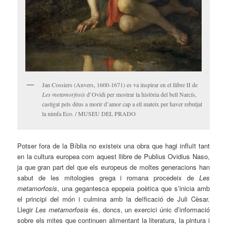
Jan Cossiers (Anvers, 1600-1671) es va inspirar en el llibre II de
Les metamorfosis
d’Ovidi per mostrar la història del bell Narcís,
castigat pels déus a morir d’amor cap a ell mateix per haver rebutjat
la nimfa Eco. / MUSEU DEL PRADO
Potser fora de la Bíblia no existeix una obra que hagi influït tant
en la cultura europea com aquest llibre de Publius Ovidius Naso,
ja que gran part del que els europeus de moltes generacions han
sabut de les mitologies grega i romana procedeix de
Les
metamorfosis
, una gegantesca epopeia poètica que s’inicia amb
el principi del món i culmina amb la deïficació de Juli Cèsar.
Llegir
Les metamorfosis
és, doncs, un exercici únic d’informació
sobre els mites que continuen alimentant la literatura, la pintura i