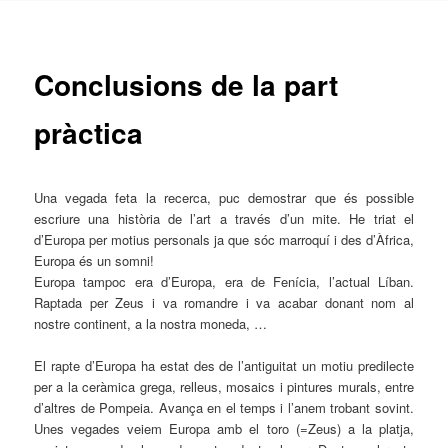
contingut
principal
Conclusions de la part
pràctica
Una vegada feta la recerca, puc demostrar que és possible
escriure una història de l’art a través d’un mite. He triat el
d’Europa per motius personals ja que sóc marroquí i des d’Àfrica,
Europa és un somni!
Europa tampoc era d’Europa, era de Fenícia, l’actual Líban.
Raptada per Zeus i va romandre i va acabar donant nom al
nostre continent, a la nostra moneda, …
El rapte d’Europa ha estat des de l’antiguitat un motiu predilecte
per a la ceràmica grega, relleus, mosaics i pintures murals, entre
d’altres de Pompeia. Avança en el temps i l’anem trobant sovint.
Unes vegades veiem Europa amb el toro (=Zeus) a la platja,