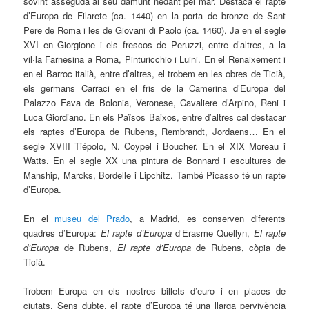
sovint asseguda al seu damunt nedant pel mar. Destaca el rapte
d’Europa de Filarete (ca. 1440) en la porta de bronze de Sant
Pere de Roma i les de Giovani di Paolo (ca. 1460). Ja en el segle
XVI en Giorgione i els frescos de Peruzzi, entre d’altres, a la
vil·la Farnesina a Roma, Pinturicchio i Luini. En el Renaixement i
en el Barroc italià, entre d’altres, el trobem en les obres de Ticià,
els germans Carraci en el fris de la Camerina d’Europa del
Palazzo Fava de Bolonia, Veronese, Cavaliere d’Arpino, Reni i
Luca Giordiano. En els Països Baixos, entre d’altres cal destacar
els raptes d’Europa de Rubens, Rembrandt, Jordaens… En el
segle XVIII Tiépolo, N. Coypel i Boucher. En el XIX Moreau i
Watts. En el segle XX una pintura de Bonnard i escultures de
Manship, Marcks, Bordelle i Lipchitz. També Picasso té un rapte
d’Europa.
En el
museu del Prado
, a Madrid, es conserven diferents
quadres d’Europa:
El rapte d’Europa
d’Erasme Quellyn,
El rapte
d’Europa
de Rubens,
El rapte d’Europa
de Rubens, còpia de
Ticià.
Trobem Europa en els nostres billets d’euro i en places de
ciutats. Sens dubte, el rapte d’Europa té una llarga pervivència