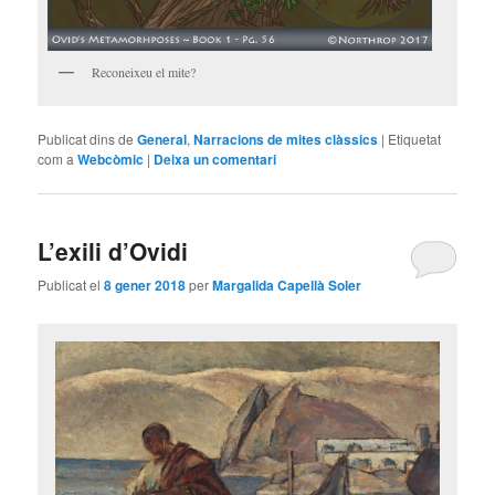
Reconeixeu el mite?
Publicat dins de
General
,
Narracions de mites clàssics
|
Etiquetat
com a
Webcòmic
|
Deixa un comentari
L’exili d’Ovidi
Publicat el
8 gener 2018
per
Margalida Capellà Soler