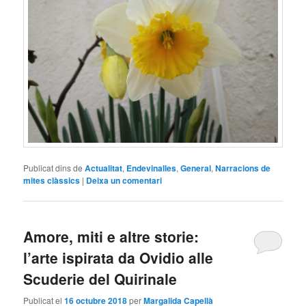
Publicat dins de
Actualitat
,
Endevinalles
,
General
,
Narracions de
mites clàssics
|
Deixa un comentari
Amore, miti e altre storie:
l’arte ispirata da Ovidio alle
Scuderie del Quirinale
Publicat el
16 octubre 2018
per
Margalida Capellà