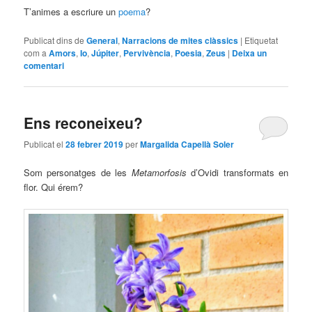
T’animes a escriure un
poema
?
Publicat dins de
General
,
Narracions de mites clàssics
|
Etiquetat
com a
Amors
,
Io
,
Júpiter
,
Pervivència
,
Poesia
,
Zeus
|
Deixa un
comentari
Ens reconeixeu?
Publicat el
28 febrer 2019
per
Margalida Capellà Soler
Som personatges de les
Metamorfosis
d’Ovidi transformats en
flor. Qui érem?