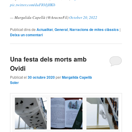
pic.twitter.com/duFIOJjHKb
— Margalida Capellà (@AracneFil)
October 20, 2022
Publicat dins de
Actualitat
,
General
,
Narracions de mites clàssics
|
Deixa un comentari
Una festa dels morts amb
Ovidi
Publicat el
30 octubre 2020
per
Margalida Capellà
Soler