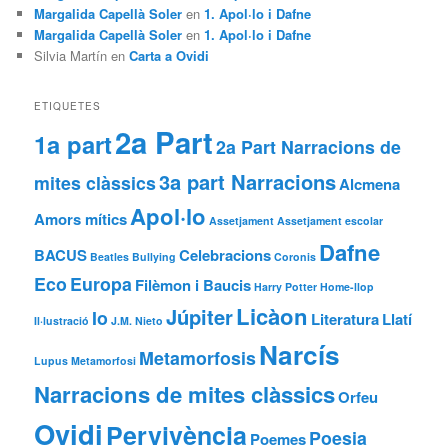
Margalida Capellà Soler
en
1. Apol·lo i Dafne
Margalida Capellà Soler
en
1. Apol·lo i Dafne
Silvia Martín
en
Carta a Ovidi
ETIQUETES
2a Part
1a part
2a Part Narracions de
3a part Narracions
mites clàssics
Alcmena
Apol·lo
Amors mítics
Assetjament
Assetjament escolar
Dafne
BACUS
Celebracions
Beatles
Bullying
Coronis
Eco
Europa
Filèmon i Baucis
Harry Potter
Home-llop
Licàon
Júpiter
Io
Literatura
Llatí
Il·lustració
J.M. Nieto
Narcís
Metamorfosis
Lupus
Metamorfosi
Narracions de mites clàssics
Orfeu
Ovidi
Pervivència
Poesia
Poemes