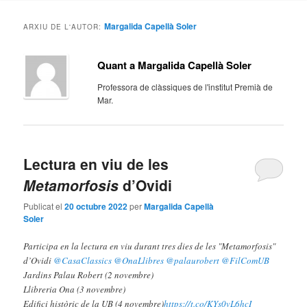
contingut
contingut
Margalida Capellà Soler
ARXIU DE L'AUTOR:
principal
secundari
Quant a Margalida Capellà Soler
Professora de clàssiques de l'institut Premià de
Mar.
Lectura en viu de les
Metamorfosis
d’Ovidi
Publicat el
20 octubre 2022
per
Margalida Capellà
Soler
Participa en la lectura en viu durant tres dies de les "Metamorfosis"
d’Ovidi
@CasaClassics
@OnaLlibres
@palaurobert
@FilComUB
Jardins Palau Robert (2 novembre)
Llibreria Ona (3 novembre)
Edifici històric de la UB (4 novembre)
https://t.co/KYs0vL6hcI