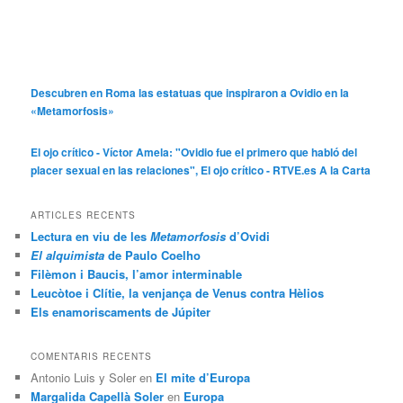
Descubren en Roma las estatuas que inspiraron a Ovidio en la
«Metamorfosis»
El ojo crítico - Víctor Amela: "Ovidio fue el primero que habló del
placer sexual en las relaciones", El ojo crítico - RTVE.es A la Carta
ARTICLES RECENTS
Lectura en viu de les
Metamorfosis
d’Ovidi
El alquimista
de Paulo Coelho
Filèmon i Baucis, l’amor interminable
Leucòtoe i Clítie, la venjança de Venus contra Hèlios
Els enamoriscaments de Júpiter
COMENTARIS RECENTS
Antonio Luis y Soler
en
El mite d’Europa
Margalida Capellà Soler
en
Europa