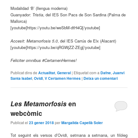
Modalidad ‘B’ (llengua moderna)
Guanyador:
Tristia
, del IES Son Pacs de Son Sardina (Palma de
Mallorca)
[youtube]https://youtu.be/weSbM-dtH4Q[/youtube]
Accesit
:
Metamorfosis 5.0
, del IES Carrús de Elx (Alacant)
[youtube]https://youtu.be/qRGWjZZ-ZEg[/youtube]
Feliciter omnibus #CertamenHermes!
Publicat dins de
Actualitat
,
General
|
Etiquetat com a
Dafne
,
Juanvi
Santa Isabel
,
Ovidi
,
V Certamen Hermes
|
Deixa un comentari
Les Metamorfosis
en
webcòmic
Publicat el
23 gener 2018
per
Margalida Capellà Soler
Tot seguint els versos d’Ovidi, setmana a setmana, un filòleg