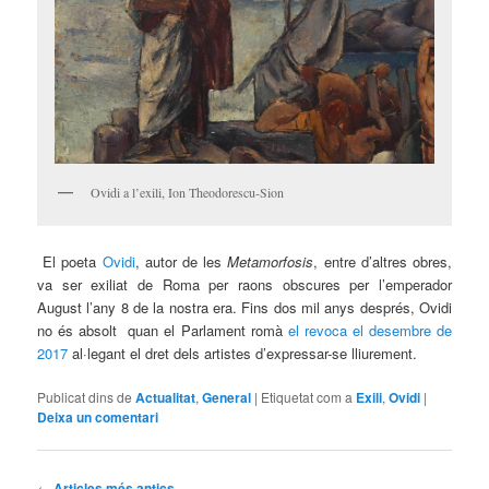
Ovidi a l’exili, Ion Theodorescu-Sion
El poeta
Ovidi
, autor de les
Metamorfosis
, entre d’altres obres,
va ser exiliat de Roma per raons obscures per l’emperador
August l’any 8 de la nostra era. Fins dos mil anys després, Ovidi
no és absolt quan el Parlament romà
el revoca el desembre de
2017
al·legant el dret dels artistes d’expressar-se lliurement.
Publicat dins de
Actualitat
,
General
|
Etiquetat com a
Exili
,
Ovidi
|
Deixa un comentari
Navegació
←
Articles més antics