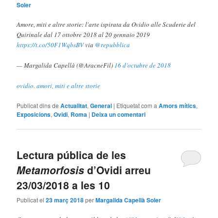
Soler
Amore, miti e altre storie: l'arte ispirata da Ovidio alle Scuderie del
Quirinale dal 17 ottobre 2018 al 20 gennaio 2019
https://t.co/50F1WqbsBV
via
@repubblica
— Margalida Capellà (@AracneFil)
16 d’octubre de 2018
ovidio. amori, miti e altre storie
Publicat dins de
Actualitat
,
General
|
Etiquetat com a
Amors mítics
,
Exposicions
,
Ovidi
,
Roma
|
Deixa un comentari
Lectura pública de les
Metamorfosis
d’Ovidi arreu
23/03/2018 a les 10
Publicat el
23 març 2018
per
Margalida Capellà Soler