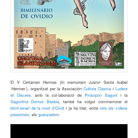
El V Certamen Hermes (
In memoriam
Juanvi Santa Isabel
‘Hermes’
), organitzat per la Asociación
Cultura Clásica
i
Ludere
et Discere
, amb la col·laboració de
Prosopon Sagunt
i la
Saguntina Domus Baebia
, també ha volgut commemorar el
bimil·lenari de la mort d’Ovidi
i ja ha triat, entre
tots els vídeos
presentats
, els
guanyadors
: