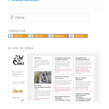
pels
articles
C
e
r
c
TRADUCTOR
a
EL VOL DE CENIS