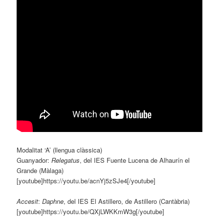
Modalitat ‘A’ (llengua clàssica)
Guanyador:
Relegatus
, del IES Fuente Lucena de Alhaurín el
Grande (Màlaga)
[youtube]https://youtu.be/acnYj5zSJe4[/youtube]
Accesit
:
Daphne
, del IES El Astillero, de Astillero (Cantàbria)
[youtube]https://youtu.be/QXjLWKKmW3g[/youtube]