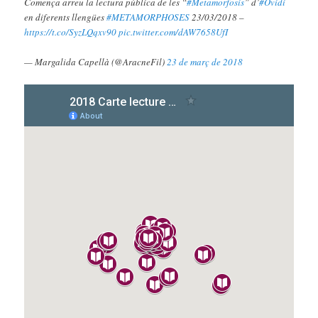
Comença arreu la lectura pública de les “
#Metamorfosis
” d’
#Ovidi
en diferents llengües
#METAMORPHOSES
23/03/2018 –
https://t.co/SyzLQqxv90
pic.twitter.com/dAW7658UfI
— Margalida Capellà (@AracneFil)
23 de març de 2018