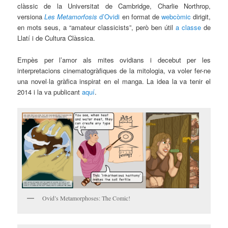
clàssic de la Universitat de Cambridge, Charlie Northrop,
versiona
Les Metamorfosis
d’Ovidi
en format de
webcòmic
dirigit,
en mots seus, a “amateur classicists”, però ben útil
a classe
de
Llatí i de Cultura Clàssica.
Empès per l’amor als mites ovidians i decebut per les
interpretacions cinematogràfiques de la mitologia, va voler fer-ne
una novel·la gràfica inspirat en el manga. La idea la va tenir el
2014 i la va publicant
aquí
.
Ovid’s Metamorphoses: The Comic!