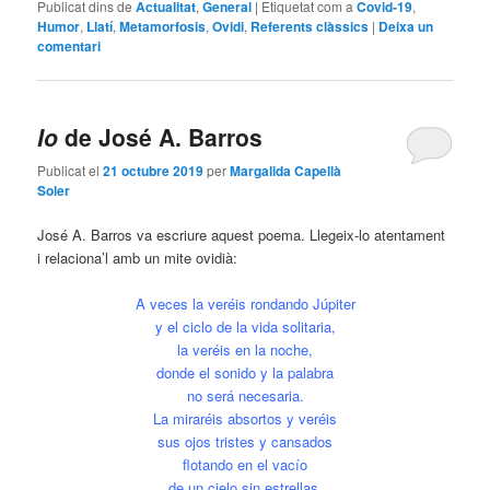
Publicat dins de
Actualitat
,
General
|
Etiquetat com a
Covid-19
,
Humor
,
Llatí
,
Metamorfosis
,
Ovidi
,
Referents clàssics
|
Deixa un
comentari
Io
de José A. Barros
Publicat el
21 octubre 2019
per
Margalida Capellà
Soler
José A. Barros va escriure aquest poema. Llegeix-lo atentament
i relaciona’l amb un mite ovidià:
A veces la veréis rondando Júpiter
y el ciclo de la vida solitaria,
la veréis en la noche,
donde el sonido y la palabra
no será necesaria.
La miraréis absortos y veréis
sus ojos tristes y cansados
flotando en el vacío
de un cielo sin estrellas.