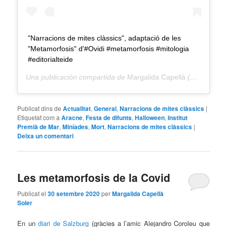
"Narracions de mites clàssics", adaptació de les
"Metamorfosis" d'#Ovidi #metamorfosis #mitologia
#editorialteide
Una publicación compartida de
Margalida Capellà
(@filaracne) el
Publicat dins de
Actualitat
,
General
,
Narracions de mites clàssics
|
Etiquetat com a
Aracne
,
Festa de difunts
,
Halloween
,
Institut
Premià de Mar
,
Miníades
,
Mort
,
Narracions de mites clàssics
|
Deixa un comentari
Les metamorfosis de la Covid
Publicat el
30 setembre 2020
per
Margalida Capellà
Soler
En un
diari de Salzburg
(gràcies a l’amic Alejandro Coroleu que