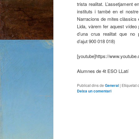
trista realitat. L’assetjament
instituts i també en el nostr
Narracions de mites clàssics é
Lida, vàrem fer aquest vídeo 
d’una crua realitat que n
d’ajut 900 018 018)
[youtube]https://www.youtub
Alumnes de 4t ESO LLatí
Publicat dins de
General
|
Etiquetat 
Deixa un comentari