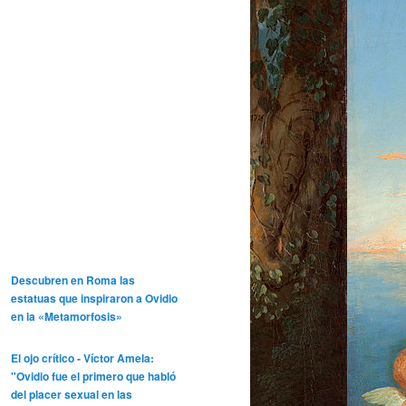
Descubren en Roma las
estatuas que inspiraron a Ovidio
en la «Metamorfosis»
El ojo crítico - Víctor Amela:
"Ovidio fue el primero que habló
del placer sexual en las