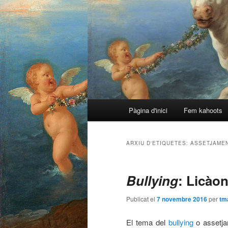
Menú
Pàgina d'inici
Fem kahoots
Aneu
Aneu
principal
al
al
ARXIU D'ETIQUETES:
ASSETJAME
contingut
contingut
Bullying
: Licàon 
principal
secundari
Publicat el
7 novembre 2016
per
tm
El tema del
bullying
o assetja