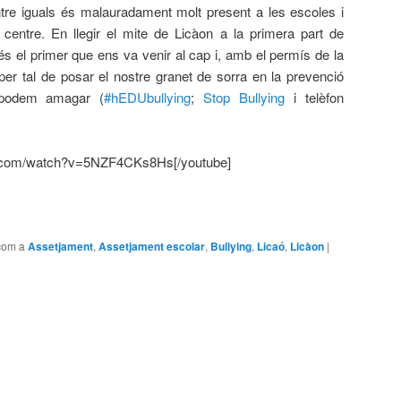
 entre iguals és malauradament molt present a les escoles i
e centre. En llegir el mite de Licàon a la primera part de
s el primer que ens va venir al cap i, amb el permís de la
per tal de posar el nostre granet de sorra en la prevenció
o podem amagar (
#hEDUbullying
;
Stop Bullying
i telèfon
e.com/watch?v=5NZF4CKs8Hs[/youtube]
com a
Assetjament
,
Assetjament escolar
,
Bullying
,
Licaó
,
Licàon
|