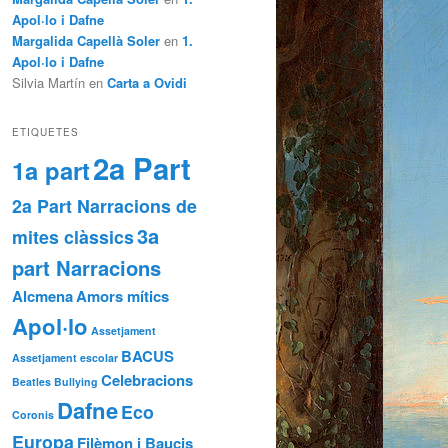
Apol·lo i Dafne
Margalida Capellà Soler
en
1.
Apol·lo i Dafne
Silvia Martín
en
Carta a Ovidi
ETIQUETES
2a Part
1a part
2a Part Narracions de
3a
mites clàssics
part Narracions
Alcmena
Amors mítics
Apol·lo
Assetjament
BACUS
Assetjament escolar
Celebracions
Beatles
Bullying
Dafne
Eco
Coronis
Europa
Filèmon i Baucis