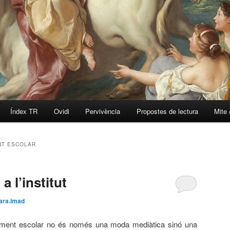
Índex TR
Ovidi
Pervivència
Propostes de lectura
Mite 
NT ESCOLAR
a l’institut
ara.imad
ment escolar no és només una moda mediàtica sinó una