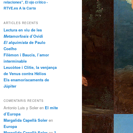
relaciones", El ojo crítico -
RTVE.es A la Carta
ARTICLES RECENTS
Lectura en viu de les
Metamorfosis
d’Ovidi
El alquimista
de Paulo
Coelho
Filèmon i Baucis, l’amor
interminable
Leucòtoe i Clítie, la venjança
de Venus contra Hèlios
Els enamoriscaments de
Júpiter
COMENTARIS RECENTS
Antonio Luis y Soler
en
El mite
d’Europa
Margalida Capellà Soler
en
Europa
Margalida Capellà Soler
en
1.