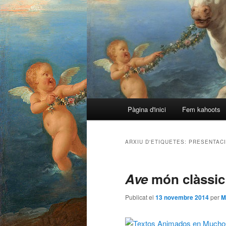
Menú
Pàgina d'inici
Fem kahoots
Aneu
Aneu
principal
al
al
ARXIU D'ETIQUETES:
PRESENTAC
contingut
contingut
Ave
món clàssic
principal
secundari
Publicat el
13 novembre 2014
per
M