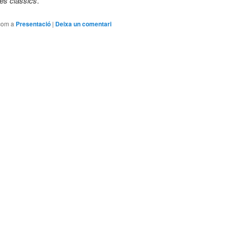
es clàssics
.
com a
Presentació
|
Deixa un comentari