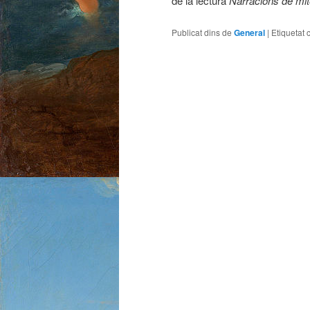
de la lectura
Narracions de mit
Publicat dins de
General
|
Etiquetat 