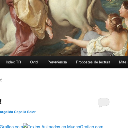
Índex TR
Ovidi
Pervivència
Propostes de lectura
Mite 
IÓ
!
argalida Capellà Soler