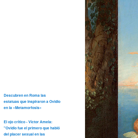
Descubren en Roma las
estatuas que inspiraron a Ovidio
en la «Metamorfosis»
El ojo crítico - Víctor Amela:
"Ovidio fue el primero que habló
del placer sexual en las