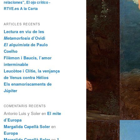
relaciones", El ojo crítico -
RTVE.es A la Carta
ARTICLES RECENTS
Lectura en viu de les
Metamorfosis
d’Ovidi
El alquimista
de Paulo
Coelho
Filèmon i Baucis, l’amor
interminable
Leucòtoe i Clítie, la venjança
de Venus contra Hèlios
Els enamoriscaments de
Júpiter
COMENTARIS RECENTS
Antonio Luis y Soler
en
El mite
d’Europa
Margalida Capellà Soler
en
Europa
Margalida Capellà Soler
en
1.