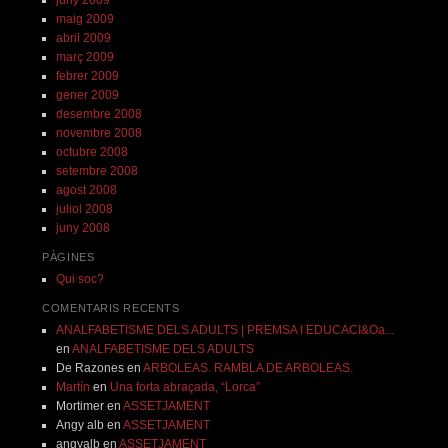
maig 2009
abril 2009
març 2009
febrer 2009
gener 2009
desembre 2008
novembre 2008
octubre 2008
setembre 2008
agost 2008
juliol 2008
juny 2008
PÀGINES
Qui soc?
COMENTARIS RECENTS
ANALFABETISME DELS ADULTS | PREMSA I EDUCACI&Oa...
en
ANALFABETISME DELS ADULTS
De Razones
en
ARBOLEAS. RAMBLA DE ARBOLEAS.
Martín
en
Una forta abraçada, “Lorca”
Mortimer
en
ASSETJAMENT
Angy alb
en
ASSETJAMENT
angyalb
en
ASSETJAMENT