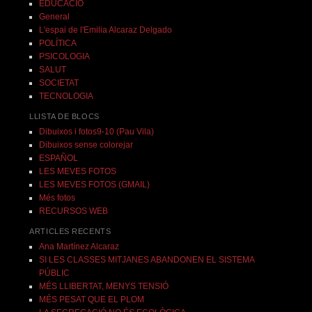
EDUCACIÓ
General
L'espai de l'Emilia Alcaraz Delgado
POLÍTICA
PSICOLOGIA
SALUT
SOCIETAT
TECNOLOGIA
LLISTA DE BLOCS
Dibuixos i fotos9-10 (Pau Vila)
Dibuixos sense colorejar
ESPAÑOL
LES MEVES FOTOS
LES MEVES FOTOS (GMAIL)
Més fotos
RECURSOS WEB
ARTICLES RECENTS
Ana Martínez Alcaraz
SI LES CLASSES MITJANES ABANDONEN EL SISTEMA
PÚBLIC
MÉS LLIBERTAT, MENYS TENSIÓ
MÉS PESAT QUE EL PLOM