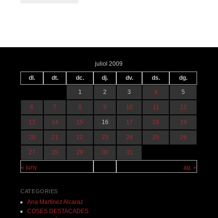
Navegació pels articles
juliol 2009
dl.
dt.
dc.
dj.
dv.
ds.
dg.
1
2
3
4
5
6
7
8
9
10
11
12
13
14
15
16
17
18
19
20
21
22
23
24
25
26
27
28
29
30
31
« juny
ag. »
CATEGORIES
Ana Martínez Alcaraz
COSES DESTACADES