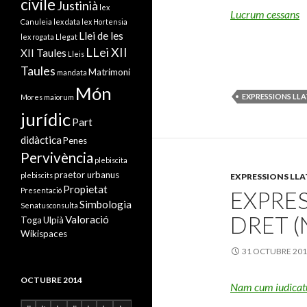
civile
Justinià
lex
Lucrum cessans
Canuleia
lex data
lex Hortensia
Llei de les
lex rogata
Llegat
LLei XII
XII Taules
Lleis
Taules
Matrimoni
mandata
Món
EXPRESSIONS LLA
Mores maiorum
jurídic
Part
didàctica
Penes
Pervivència
plebiscita
praetor urbanus
plebiscits
EXPRESSIONS LLA
Propietat
Presentació
EXPRES
Simbologia
Senatusconsulta
DRET (
Valoració
Toga
Ulpià
Wikispaces
31 OCTUBRE 20
OCTUBRE 2014
Nam cum iudicatur