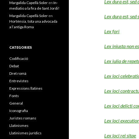
Lex dura est, sed 
Margalida Capellà Soler
en
In-
mediatio a la fira de Sant Jordi!
Margalida Capellà Soler
en
Lex dura est, sed 
Hortènsia, tota una advocada
a l’antiga Roma
Lex fori
Lex iniusta non es
CATEGORIES
Codificació
Lex iulia de repet
Debat
Dret romà
Lex loci celebrati
Entrevistes
Expressions llatines
Lex loci contract
Fonts
General
Lex loci delicti c
Iconografia
Juristes romans
Lex loci execution
Llatinismes
Llatinismes jurídics
Lex loci rei sitae