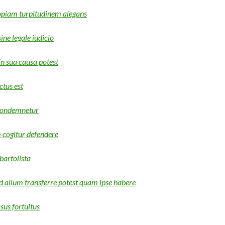
piam turpitudinem alegans
ne legale iudicio
n sua causa potest
tus est
condemnetur
 cogitur defendere
bartolista
d alium transferre potest quam ipse habere
us fortuitus