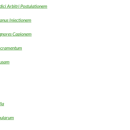
udici Arbitri Postulationem
Manus Iniectionem
Pignores Capionem
Sacramentum
ausam
lla
bularum