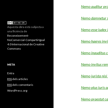
Nemo auditur pro
Nemo damnetur si
Aquesta obra està subjecta a
Nemo esse iudex i
una llicència de
Reconeixement-
NoComercial-CompartirIgual
Nemo haeres invic
4.0 Internacional de Creative
Commons
Nemo inauditus 
Nemo invitus rem
META
Entra
Nemo jurista nisi 
RSS
dels articles
RSS
dels comentaris
Nemo plus iuris a
WordPress.org
Nemo praestat cas