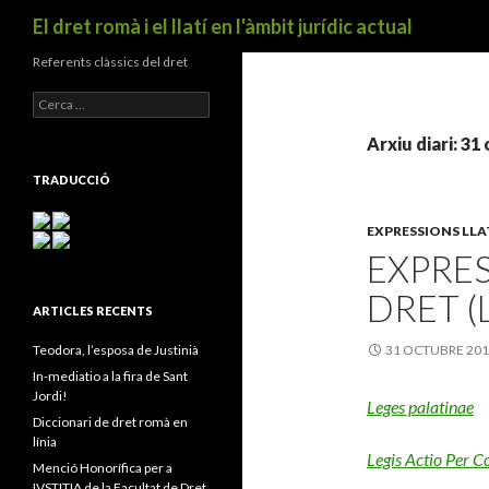
Cerca
El dret romà i el llatí en l'àmbit jurídic actual
Referents clàssics del dret
C
e
r
Arxiu diari: 31
c
a
TRADUCCIÓ
:
EXPRESSIONS LLA
EXPRES
DRET (L
ARTICLES RECENTS
Teodora, l’esposa de Justinià
31 OCTUBRE 20
In-mediatio a la fira de Sant
Jordi!
Leges palatinae
Diccionari de dret romà en
línia
Legis Actio Per 
Menció Honorífica per a
IVSTITIA de la Facultat de Dret