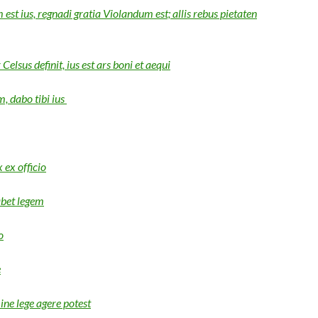
est ius, regnadi gratia Violandum est; allis rebus pietaten
Celsus definit, ius est ars boni et aequi
, dabo tibi ius
 ex officio
abet legem
o
e
ne lege agere potest