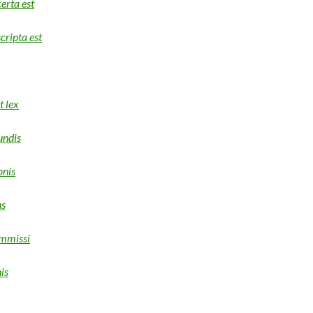
certa est
scripta est
t lex
undis
onis
us
ommissi
is