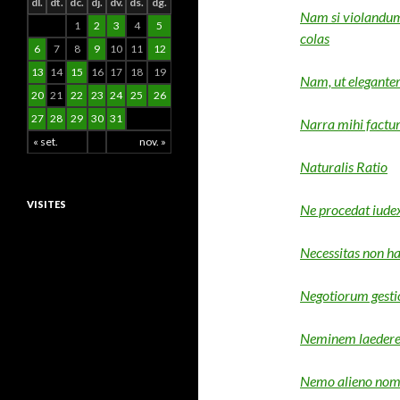
dl.
dt.
dc.
dj.
dv.
ds.
dg.
Nam si violandum 
1
2
3
4
5
colas
6
7
8
9
10
11
12
13
14
15
16
17
18
19
Nam, ut eleganter 
20
21
22
23
24
25
26
27
28
29
30
31
Narra mihi factum
« set.
nov. »
Naturalis Ratio
VISITES
Ne procedat iudex
Necessitas non h
Negotiorum gesti
Neminem laeder
Nemo alieno nomi