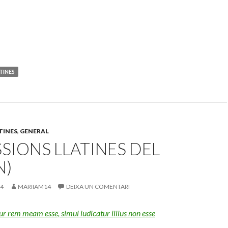
TINES
TINES
,
GENERAL
SIONS LLATINES DEL
N)
14
MARIIAM14
DEIXA UN COMENTARI
 rem meam esse, simul iudicatur illius non esse