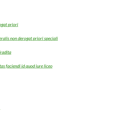
ogat priori
ralis non derogat priori speciali
Tradita
tas faciendi id quod iure liceo
m