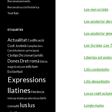
Reconeixements
Reconstrucció històrica
Lex non scripta
Text llatí
Lex posterior der
ETIQUETES
Lex posterior gene
Actualitat
Codificació
Lex Scripta, Lex 
Codi Justinià
Compilacions
Constitutiones principum.
Càstigs
Diccionari jurídic
Libertas est potes
Dones
Dret romà
Edicta
edictum
magistratuum
Litis contestatio
Esclavitud
Expressions
Litis denuntiatio
llatines
Herència
Locus regit actu
iuris
Interpretatio prudentium
Ius
Ius
Longa manu
consulti