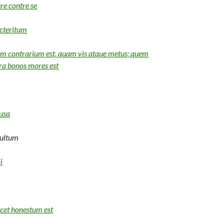
re contre se
acteritum
tam contrarium est, quam vis atque metus; quem
a bonos mores est
usa
multum
i
cet honestum est