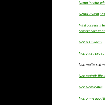
Nemo tenetur ede
Nemo vivit in pr
Nihil consensul 
comprobare contr
Non bis in idem
Non causa pro ca
Non multa, sed 
Non mutatis libell
Non Nominatus
Non omne quod li