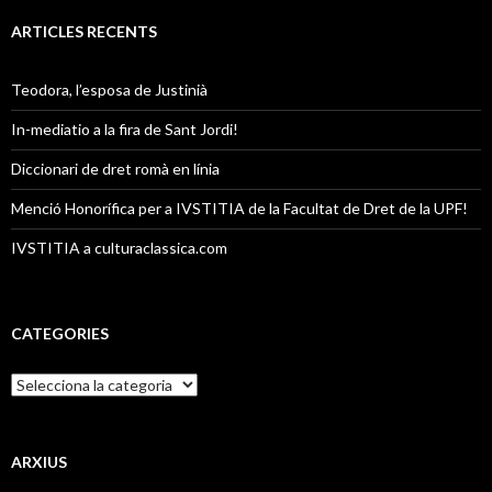
ARTICLES RECENTS
Teodora, l’esposa de Justinià
In-mediatio a la fira de Sant Jordi!
Diccionari de dret romà en línia
Menció Honorífica per a IVSTITIA de la Facultat de Dret de la UPF!
IVSTITIA a culturaclassica.com
CATEGORIES
C
a
t
e
g
ARXIUS
o