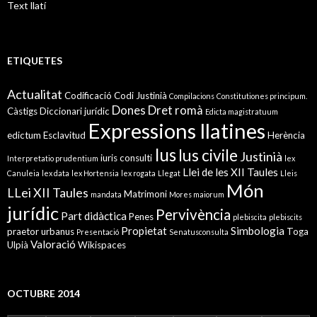
Text llatí
ETIQUETES
Actualitat
Codificació
Codi Justinià
Compilacions
Constitutiones principum.
Dones
Dret romà
Càstigs
Diccionari jurídic
Edicta magistratuum
Expressions llatines
edictum
Esclavitud
Herència
Ius
Ius civile
Justinià
iuris consulti
Interpretatio prudentium
lex
Llei de les XII Taules
Canuleia
lex data
lex Hortensia
lex rogata
Llegat
Lleis
Món
LLei XII Taules
Matrimoni
mandata
Mores maiorum
jurídic
Pervivència
Part didàctica
Penes
plebiscita
plebiscits
Propietat
Simbologia
praetor urbanus
Toga
Presentació
Senatusconsulta
Valoració
Ulpià
Wikispaces
OCTUBRE 2014