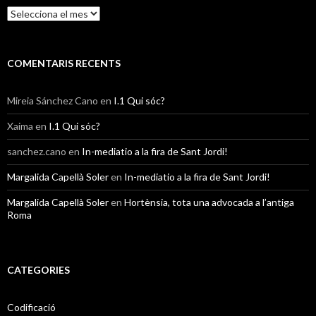
r
A
i
r
e
x
s
i
u
COMENTARIS RECENTS
s
Mireia Sánchez Cano
en
I.1 Qui sóc?
Xaima
en
I.1 Qui sóc?
sanchez.cano
en
In-mediatio a la fira de Sant Jordi!
Margalida Capellà Soler
en
In-mediatio a la fira de Sant Jordi!
Margalida Capellà Soler
en
Hortènsia, tota una advocada a l’antiga
Roma
CATEGORIES
Codificació