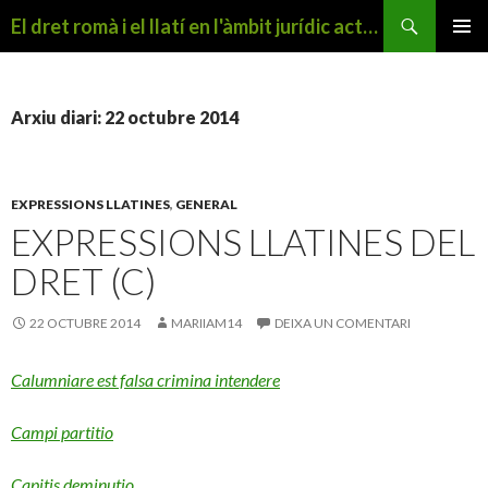
Cerca
El dret romà i el llatí en l'àmbit jurídic actual
VÉS
MENÚ
AL
PRINCI
CONTINGUT
Arxiu diari: 22 octubre 2014
EXPRESSIONS LLATINES
,
GENERAL
EXPRESSIONS LLATINES DEL
DRET (C)
22 OCTUBRE 2014
MARIIAM14
DEIXA UN COMENTARI
Calumniare est falsa crimina intendere
Campi partitio
Capitis deminutio