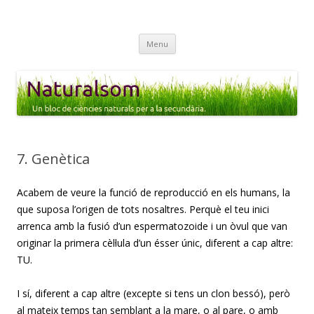
Naturalsom
Un bloc de CIÈNCIES NATURALS i BIOLOGIA per a l'alumnat de
Skip
secundària.
Menu
to
content
7. Genètica
Acabem de veure la funció de reproducció en els humans, la
que suposa l’origen de tots nosaltres. Perquè el teu inici
arrenca amb la fusió d’un espermatozoide i un òvul que van
originar la primera cèl·lula d’un ésser únic, diferent a cap altre:
TU.
I sí, diferent a cap altre (excepte si tens un clon bessó), però
al mateix temps tan semblant a la mare, o al pare, o amb