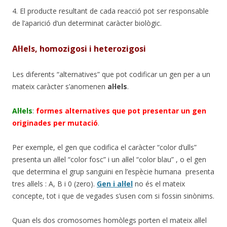
4. El producte resultant de cada reacció pot ser responsable
de l’aparició d’un determinat caràcter biològic.
Al·lels, homozigosi i heterozigosi
Les diferents “alternatives” que pot codificar un gen per a un
mateix caràcter s’anomenen
al·lels
.
Al·lels
:
formes alternatives que pot presentar un gen
originades per mutació
.
Per exemple, el gen que codifica el caràcter “color d’ulls”
presenta un al·lel “color fosc” i un al·lel “color blau” , o el gen
que determina el grup sanguini en l’espècie humana presenta
tres al·lels : A, B i 0 (zero).
Gen i al·lel
no és el mateix
concepte, tot i que de vegades s’usen com si fossin sinònims.
Quan els dos cromosomes homòlegs porten el mateix al·lel