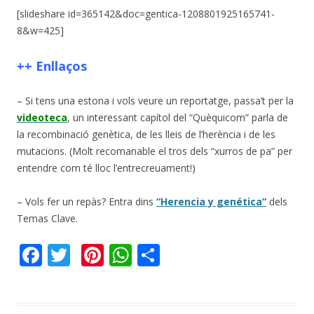
[slideshare id=365142&doc=gentica-1208801925165741-
8&w=425]
++ Enllaços
– Si tens una estona i vols veure un reportatge, passa’t per la
videoteca
, un interessant capítol del “Quèquicom” parla de
la recombinació genètica, de les lleis de l’herència i de les
mutacions. (Molt recomanable el tros dels “xurros de pa” per
entendre com té lloc l’entrecreuament!)
– Vols fer un repàs? Entra dins
“Herencia y genética”
dels
Temas Clave.
F
T
Pi
W
C
ac
w
nt
h
o
e
itt
er
at
m