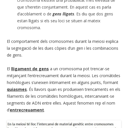
cromosoma existeix una probabilitat més elevada de
que s’heretin conjuntament. En aquest cas es parla
d’acoblament o de
gens
lligats
. Es diu que dos gens
estan lligats si els seu loci se situen al mateix
cromosoma.
El comportament dels cromosomes durant la meiosi explica
la segregació de les dues còpies d’un gen i les combinacions
de gens.
El
lligament de gens
a un cromosoma pot trencar-se
mitjançant l’entrecreuament durant la meiosi. Les cromàtides
homòlogues s’uneixen íntimament en alguns punts, formant
quiasmes
. És llavors quan es produeixen trencaments en els
filaments de les cromàtides homòlogues, intercanviant-se
segments de ADN entre elles. Aquest fenomen rep el
nom
d’
entrecreuament
.