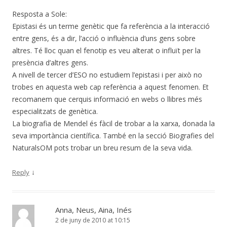
Resposta a Sole:
Epistasi és un terme genètic que fa referència a la interacció
entre gens, és a dir, l’acció o influència d’uns gens sobre
altres. Té lloc quan el fenotip es veu alterat o influït per la
presència d’altres gens.
A nivell de tercer d’ESO no estudiem l’epistasi i per això no
trobes en aquesta web cap referència a aquest fenomen. Et
recomanem que cerquis informació en webs o llibres més
especialitzats de genètica.
La biografia de Mendel és fàcil de trobar a la xarxa, donada la
seva importància científica. També en la secció Biografies del
NaturalsOM pots trobar un breu resum de la seva vida.
↓
Reply
Anna, Neus, Aina, Inés
2 de juny de 2010 at 10:15