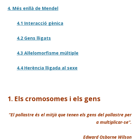
4. Més enllà de Mendel
4.1 Interacció gènica
4.2 Gens lligats
4.3 Al·lelomorfisme múltiple
4.4 Herència lligada al sexe
1. Els cromosomes i els gens
“El pollastre és el mitjà que tenen els gens del pollastre per
a multiplicar-se”.
Edward Osborne Wilson