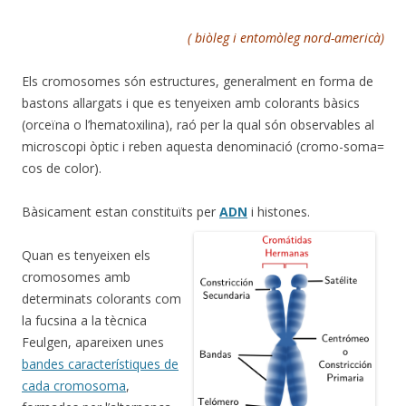
( biòleg i entomòleg nord-americà)
Els cromosomes són estructures, generalment en forma de
bastons allargats i que es tenyeixen amb colorants bàsics
(orceïna o l’hematoxilina), raó per la qual són observables al
microscopi òptic i reben aquesta denominació (cromo-soma=
cos de color).
Bàsicament estan constituïts per
ADN
i histones.
Quan es tenyeixen els
cromosomes amb
determinats colorants com
la fucsina a la tècnica
Feulgen, apareixen unes
bandes característiques de
cada cromosoma
,