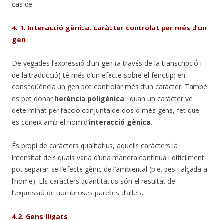
cas de:
4. 1. Interacció gènica: caràcter controlat per més d’un
gen
De vegades l’expressió d’un gen (a través de la transcripció i
de la traducció) té més d’un efecte sobre el fenotip; en
conseqüència un gen pot controlar més d’un caràcter. També
es pot donar
herència poligènica
: quan un caràcter ve
determinat per l’acció conjunta de dos o més gens, fet que
es coneix amb el nom d’
interacció gènica.
És propi de caràcters qualitatius, aquells caràcters la
intensitat dels quals varia d’una manera contínua i difícilment
pot separar-se l’efecte gènic de l’ambiental (p.e. pes i alçada a
l’home). Els caràcters quantitatius són el resultat de
l’expressió de nombroses parelles d’al·lels.
4.2. Gens lligats