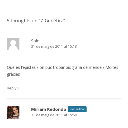
b
er
e
s
p
o
st
A
ar
o
p
te
5 thoughts on “
7. Genètica
”
k
p
ix
Sole
31 de maig de 2011 at 15:13
Què és l’epistasi? on puc trobar biografia de mendel? Moltes
gràcies
↓
Reply
Míriam Redondo
Post author
31 de maig de 2011 at 15:50