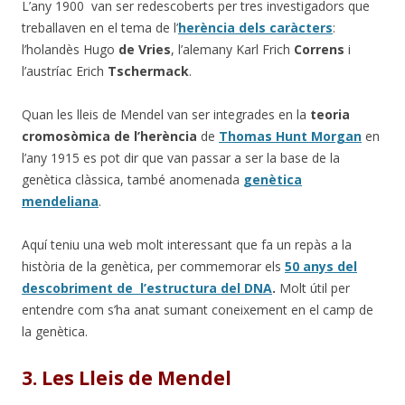
L’any 1900 van ser redescoberts per tres investigadors que
treballaven en el tema de l’
herència dels caràcters
:
l’holandès Hugo
de Vries
, l’alemany Karl Frich
Correns
i
l’austríac Erich
Tschermack
.
Quan les lleis de Mendel van ser integrades en la
teoria
cromosòmica de l’herència
de
Thomas Hunt Morgan
en
l’any 1915 es pot dir que van passar a ser la base de la
genètica clàssica, també anomenada
genètica
mendeliana
.
Aquí teniu una web molt interessant que fa un repàs a la
història de la genètica, per commemorar els
50 anys del
descobriment de l’estructura del DNA
.
Molt útil per
entendre com s’ha anat sumant coneixement en el camp de
la genètica.
3. Les Lleis de Mendel