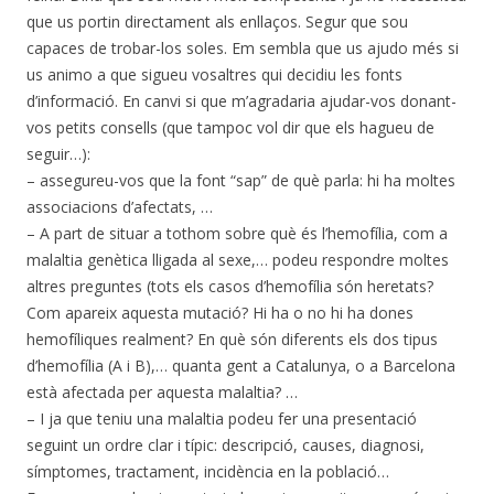
que us portin directament als enllaços. Segur que sou
capaces de trobar-los soles. Em sembla que us ajudo més si
us animo a que sigueu vosaltres qui decidiu les fonts
d’informació. En canvi si que m’agradaria ajudar-vos donant-
vos petits consells (que tampoc vol dir que els hagueu de
seguir…):
– assegureu-vos que la font “sap” de què parla: hi ha moltes
associacions d’afectats, …
– A part de situar a tothom sobre què és l’hemofília, com a
malaltia genètica lligada al sexe,… podeu respondre moltes
altres preguntes (tots els casos d’hemofília són heretats?
Com apareix aquesta mutació? Hi ha o no hi ha dones
hemofíliques realment? En què són diferents els dos tipus
d’hemofília (A i B),… quanta gent a Catalunya, o a Barcelona
està afectada per aquesta malaltia? …
– I ja que teniu una malaltia podeu fer una presentació
seguint un ordre clar i típic: descripció, causes, diagnosi,
símptomes, tractament, incidència en la població…