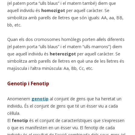
(el patern porta “ulls blaus” i el matern també) diem que
aquell individu és
homozigot
per aquell caràcter. Se
simbolitza amb parells de lletres que són iguals: AA, aa, BB,
bb, etc.
Quan els dos cromosomes homòlegs porten al·lels diferents
(el patern porta “ulls blaus” i el matern “ulls marrons”) diem
que aquell individu és
heterozigot
per aquell caràcter. Se
simbolitza amb parells de lletres en què una de les lletres és
majúscula i l’altra minúscula: Aa, Bb, Cc, etc.
Genotip i Fenotip
Anomenem
genotip
al conjunt de gens que ha heretat un
individu
.
És el conjunt de gens que té un ésser viu a cada
cèl·lula.
El
fenotip
és el conjunt de característiques que s’expressen
o que es manifesten en un ésser viu. El fenotip de cada
individu és el resultat de l’acció combinada dels seus gens (el