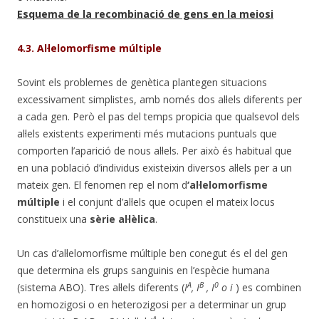
Esquema de la recombinació de gens en la meiosi
4.3. Al·lelomorfisme múltiple
Sovint els problemes de genètica plantegen situacions
excessivament simplistes, amb només dos al·lels diferents per
a cada gen. Però el pas del temps propicia que qualsevol dels
al·lels existents experimenti més mutacions puntuals que
comporten l’aparició de nous al·lels. Per això és habitual que
en una població d’individus existeixin diversos al·lels per a un
mateix gen. El fenomen rep el nom d
‘al·lelomorfisme
múltiple
i el conjunt d’al·lels que ocupen el mateix locus
constitueix una
sèrie al·lèlica
.
Un cas d’al·lelomorfisme múltiple ben conegut és el del gen
que determina els grups sanguinis en l’espècie humana
A
B
0
(sistema ABO). Tres al·lels diferents (
I
, I
, I
o i
) es combinen
en homozigosi o en heterozigosi per a determinar un grup
A