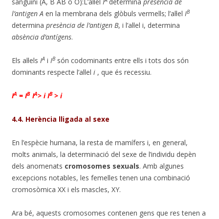
sanguini (A, B AB o O):L’al·lel
I
determina
presència de
B
l’antigen A
en la membrana dels glòbuls vermells; l’al·lel
I
determina
presència de l’antigen B
, i l’al·lel i, determina
absència d’antígens
.
A
B
Els al·lels
I
i
I
són codominants entre ells i tots dos són
dominants respecte l’al·lel
i
, que és recessiu.
A
B
A
B
I
=
I
I
> i
I
> i
4.4. Herència lligada al sexe
En l’espècie humana, la resta de mamífers i, en general,
molts animals, la determinació del sexe de l’individu depèn
dels anomenats
cromosomes sexuals
. Amb algunes
excepcions notables, les femelles tenen una combinació
cromosòmica XX i els mascles, XY.
Ara bé, aquests cromosomes contenen gens que res tenen a