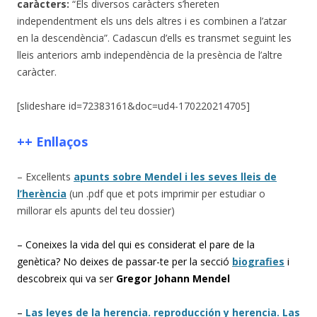
caràcters:
“Els diversos caràcters s’hereten
independentment els uns dels altres i es combinen a l’atzar
en la descendència”. Cadascun d’ells es transmet seguint les
lleis anteriors amb independència de la presència de l’altre
caràcter.
[slideshare id=72383161&doc=ud4-170220214705]
++ Enllaços
– Excel·lents
apunts sobre Mendel i les seves lleis de
l’herència
(un .pdf que et pots imprimir per estudiar o
millorar els apunts del teu dossier)
– Coneixes la vida del qui es considerat el pare de la
genètica? No deixes de passar-te per la secció
biografies
i
descobreix qui va ser
Gregor Johann Mendel
–
Las leyes de la herencia. reproducción y herencia. Las