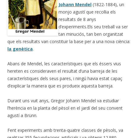
Johann Mendel
(1822-1884), un
monjo agustí que recollia els
resultats de 8 anys
d’experiments.Els seu treball va ser
tan minuciós, tan ben organitzat
que els resultats van constituir la base per a una nova ciència:
la genètica
.
Abans de Mendel, les característiques que els éssers vius
hereten es consideraven el resultat d’una barreja de les
característiques dels seus pares, i ningú havia estat capaç
d’explicar la manera que es produeix aquesta barreja.
Durant uns vuit anys, Gregor Johann Mendel va estudiar
l’herència en la planta del pèsol en el jardí del seu convent
agustí a Brünn.
Fent experiments amb trenta-quatre classes de pèsols, va
realitzar 355 fecundacions artificials i va obtenir 12.980