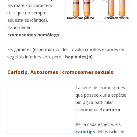
als mateixos caràcters
tot i que no sempre
aquesta és idèntica),
s’anomenen
cromosomes homòlegs
.
Els gàmetes (espermatozoides i òvuls) i moltes espores de
vegetals inferiors són, però,
haploides(n)
.
Cariotip, Autosomes i cromosomes sexuals
La sèrie de cromosomes
que posseeix una espècie
biològica particular
s’anomena el
cariotip
.
Per a cada espècie, els
cariotips
del mascle i de