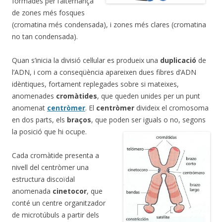
formades per l’alternança
de zones més fosques
(cromatina més condensada), i zones més clares (cromatina
no tan condensada).
Quan s’inicia la divisió cel·lular es produeix una
duplicació
de
l’ADN, i com a conseqüència apareixen dues fibres d’ADN
idèntiques, fortament replegades sobre si mateixes,
anomenades
cromàtides
, que queden unides per un punt
anomenat
centròmer
. El
centròmer
divideix el cromosoma
en dos parts, els
braços
, que poden ser iguals o no, segons
la posició que hi ocupe.
Cada cromàtide presenta a
nivell del centròmer una
estructura discoïdal
anomenada
cinetocor
, que
conté un centre organitzador
de microtúbuls a partir dels