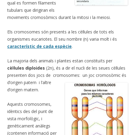
qual es formen filaments
tubulars que dirigiran els
moviments cromosòmics durant la mitosi i la meiosi.
Els cromosomes són presents a les cèl·lules de tots els
organismes eucariotes. El seu nombre (n) varia molt i és
característic de cada espècie
.
La majoria dels animals i plantes estan constituïts per
cèl·lules diploides
(2n), és a dir el nucli de les seues cèl·lules
presenten dos jocs de cromosomes: un joc cromosòmic és
d’origen
patern i l’altre
d’origen matern.
Aquests cromosomes,
idèntics des del punt de
vista morfològic, i
genèticament anàlegs
(contenen informació per