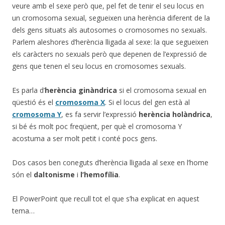
veure amb el sexe però que, pel fet de tenir el seu locus en
un cromosoma sexual, segueixen una herència diferent de la
dels gens situats als autosomes o cromosomes no sexuals.
Parlem aleshores d’herència lligada al sexe: la que segueixen
els caràcters no sexuals però que depenen de l’expressió de
gens que tenen el seu locus en cromosomes sexuals.
Es parla d’
herència ginàndrica
si el cromosoma sexual en
qüestió és el
cromosoma X
. Si el locus del gen està al
cromosoma Y
, es fa servir l’expressió
herència holàndrica
,
si bé és molt poc freqüent, per què el cromosoma Y
acostuma a ser molt petit i conté pocs gens.
Dos casos ben coneguts d’herència lligada al sexe en l’home
són el
daltonisme
i
l’hemofília
.
El PowerPoint que recull tot el que s’ha explicat en aquest
tema…