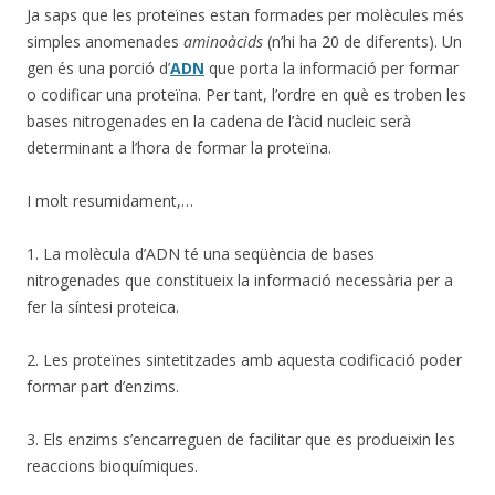
Ja saps que les proteïnes estan formades per molècules més
simples anomenades
aminoàcids
(n’hi ha 20 de diferents). Un
gen és una porció d’
ADN
que porta la informació per formar
o codificar una proteïna. Per tant, l’ordre en què es troben les
bases nitrogenades en la cadena de l’àcid nucleic serà
determinant a l’hora de formar la proteïna.
I molt resumidament,…
1. La molècula d’ADN té una seqüència de bases
nitrogenades que constitueix la informació necessària per a
fer la síntesi proteica.
2. Les proteïnes sintetitzades amb aquesta codificació poder
formar part d’enzims.
3. Els enzims s’encarreguen de facilitar que es produeixin les
reaccions bioquímiques.