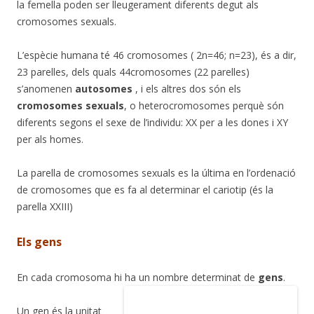
la femella poden ser lleugerament diferents degut als
cromosomes sexuals.
L’espècie humana té 46 cromosomes ( 2n=46; n=23), és a dir,
23 parelles, dels quals 44cromosomes (22 parelles)
s’anomenen
autosomes
, i els altres dos són els
cromosomes sexuals
, o heterocromosomes perquè són
diferents segons el sexe de l’individu: XX per a les dones i XY
per als homes.
La parella de cromosomes sexuals es la última en l’ordenació
de cromosomes que es fa al determinar el cariotip (és la
parella XXIII)
Els gens
En cada cromosoma hi ha un nombre determinat de
gens
.
Un gen és la unitat