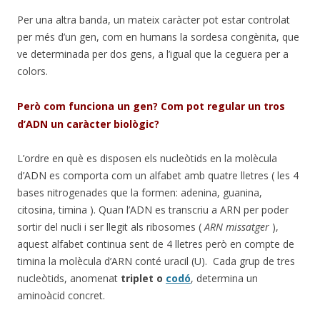
Per una altra banda, un mateix caràcter pot estar controlat
per més d’un gen, com en humans la sordesa congènita, que
ve determinada per dos gens, a l’igual que la ceguera per a
colors.
Però com funciona un gen? Com pot regular un tros
d’ADN un caràcter biològic?
L’ordre en què es disposen els nucleòtids en la molècula
d’ADN es comporta com un alfabet amb quatre lletres ( les 4
bases nitrogenades que la formen: adenina, guanina,
citosina, timina ). Quan l’ADN es transcriu a ARN per poder
sortir del nucli i ser llegit als ribosomes (
ARN missatger
),
aquest alfabet continua sent de 4 lletres però en compte de
timina la molècula d’ARN conté uracil (U). Cada grup de tres
nucleòtids, anomenat
triplet o
codó
, determina un
aminoàcid concret.