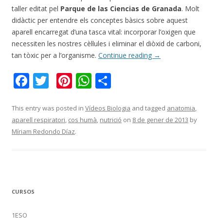
taller editat pel
Parque de las Ciencias de Granada
. Molt
didàctic per entendre els conceptes bàsics sobre aquest
aparell encarregat d’una tasca vital: incorporar l’oxigen que
necessiten les nostres cèl·lules i eliminar el diòxid de carboni,
tan tòxic per a l’organisme.
Continue reading
→
F
T
Pi
W
C
ac
w
nt
h
o
e
itt
er
at
m
This entry was posted in
Vídeos Biologia
and tagged
anatomia
,
aparell respiratori
,
cos humà
,
nutrició
on
8 de gener de 2013
by
b
er
e
s
p
Míriam Redondo Díaz
.
o
st
A
ar
o
p
te
k
p
ix
CURSOS
1ESO