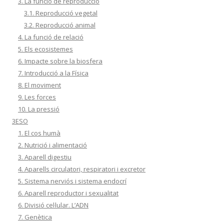
3. La funció de reproducció
3.1. Reproducció vegetal
3.2. Reproducció animal
4. La funció de relació
5. Els ecosistemes
6. Impacte sobre la biosfera
7. Introducció a la Física
8. El moviment
9. Les forces
10. La pressió
3ESO
1. El cos humà
2. Nutrició i alimentació
3. Aparell digestiu
4. Aparells circulatori, respiratori i excretor
5. Sistema nerviós i sistema endocrí
6. Aparell reproductor i sexualitat
6. Divisió cel·lular. L’ADN
7. Genètica