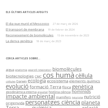
ELS ÚLTIMS ARTICLES AFEGITS
El dia que murió el Mesozoico
27 de març de 2026
El transport de membrana
19 de febrer de 2024
Reconeixement de biomolècules
15 de novembre de 2023
La deriva genètica
18 de març de 2023
CERCA ARTICLES SOBRE…
biomolècules
aigua
anatomia
aparell respiratori
cos humà
cèl·lula
biotecnologies
CMC
ecologia
ecosistema
elements químics
Darwin
cèl·lules
evolució
genètica
formació Terra
física
homínids
geodinàmica interna
història ciència
gravetat
impacte ambiental
nutrició
mamífers
neurona
personatges ciència
planeta
origenvida
Terra
química
relació