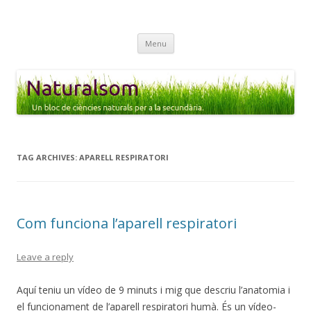
Naturalsom
Un bloc de CIÈNCIES NATURALS i BIOLOGIA per a l'alumnat de
Skip
secundària.
Menu
to
content
TAG ARCHIVES:
APARELL RESPIRATORI
Com funciona l’aparell respiratori
Leave a reply
Aquí teniu un vídeo de 9 minuts i mig que descriu l’anatomia i
el funcionament de l’aparell respiratori humà. És un vídeo-