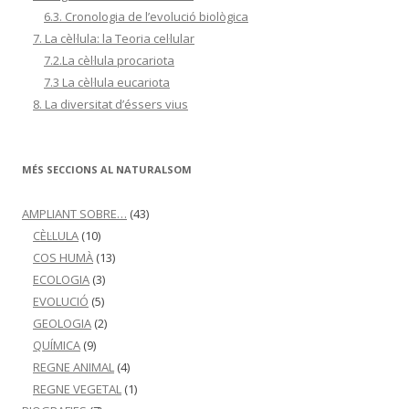
6.3. Cronologia de l’evolució biològica
7. La cèl·lula: la Teoria cel·lular
7.2.La cèl·lula procariota
7.3 La cèl·lula eucariota
8. La diversitat d’éssers vius
MÉS SECCIONS AL NATURALSOM
AMPLIANT SOBRE…
(43)
CÈL·LULA
(10)
COS HUMÀ
(13)
ECOLOGIA
(3)
EVOLUCIÓ
(5)
GEOLOGIA
(2)
QUÍMICA
(9)
REGNE ANIMAL
(4)
REGNE VEGETAL
(1)