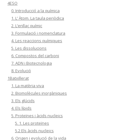
4ESO
0. Introducció a la química
1. L’ Àtom. La taula periòdica
2. L’enllaç químic
3. Formulació i nomenclatura
4. Les reaccions químiques
5. Les dissolucions
6. Compostos del carboni
7. ADN i Biotecnologia
8. Evolució
1Batxillerat
1. La matèria viva
2. Biomolècules inorgàniques
3. Els glúcids
4. Els lípids
5. Proteïnes i àcids nucleics
5. 1. Les proteïnes
5.2 Els àcids nucleics
6. Origen i evolució de la vida