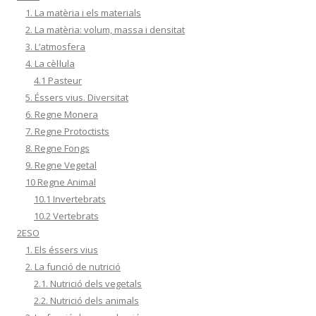
1. La matèria i els materials
2. La matèria: volum, massa i densitat
3. L’atmosfera
4. La cèl·lula
4.1 Pasteur
5. Éssers vius. Diversitat
6. Regne Monera
7. Regne Protoctists
8. Regne Fongs
9. Regne Vegetal
10 Regne Animal
10.1 Invertebrats
10.2 Vertebrats
2ESO
1. Els éssers vius
2. La funció de nutrició
2.1. Nutrició dels vegetals
2.2. Nutrició dels animals