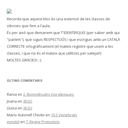
a
:
Recorda que aquest bloc és una extensió de les classes de
ciències que fem a l'aula.
És per això que demanem que T'IDENTIFIQUIS (per saber amb qui
"parlem"), que siguis RESPECTUÓS i que escriguis amb un CATALÀ
CORRECTE ortogràficament (el mateix registre que usem a les
classes, i que no és el mateix que utilitzes per xatejar!)
MOLTES GRÀCIES! ;-)
ÚLTIMS COMENTARIS
Rania
en
2. Biomolècules inorgàniques
Joana
en
3ESO
Lluisa
en
3ESO
Mario Autonell Chivite
en
10.2 Vertebrats
inmobil
en
7. Regne Protoctists