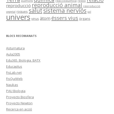
pulmons
reaccióquímica
redox
reproducció animal
reproducció
reproducció
salut
sistema nerviós
roques
vegetal
sol
univers
éssers vius
àtom
virus
òrgans
BLOCS RECOMANATS
Asturnatura
Aula2005
Edu365. Biologia. BATX
Educaplus
FisLab.net
FisQuiWeb
Naukas
PAU Biologia
Proyecto Biosfera
Proyecto Newton
Recerca en acció