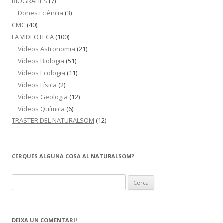
BIOGRAFIES
(7)
Dones i ciència
(3)
CMC
(40)
LA VIDEOTECA
(100)
Vídeos Astronomia
(21)
Vídeos Biologia
(51)
Vídeos Ecologia
(11)
Vídeos Física
(2)
Vídeos Geologia
(12)
Vídeos Química
(6)
TRASTER DEL NATURALSOM
(12)
CERQUES ALGUNA COSA AL NATURALSOM?
C
e
r
c
DEIXA UN COMENTARI!