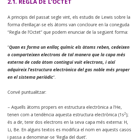
2.1. REGLA DE L’OCTET
A principis del passat segle vint, els estudis de Lewis sobre la
forma d’enllaçar-se els àtoms van concloure en la coneguda
“Regla de l’Octet” que podem enunciar de la següent forma:
“
Quan es forma un enllaç químic els àtoms reben, cedeixen
o comparteixen electrons de tal manera que la capa més
externa de cada àtom contingui vuit electrons, i així
adquireix l’estructura electrònica del gas noble més proper
en el sistema periòdic
“.
Convé puntualitzar:
– Aquells àtoms propers en estructura electrònica a l’He,
2
tenen com a tendència aquesta estructura electrònica (1s
);
és a dir, tenir dos electrons en la seva capa més externa: H,
Li, Be. En alguns textos es modifica el nom en aquests casos
i passa a denominar-se ‘Regla del duet’.