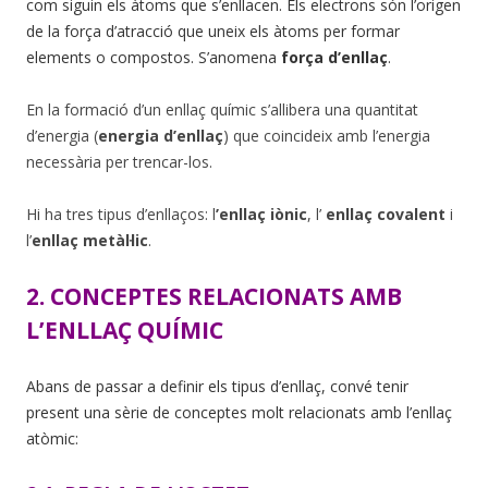
com siguin els àtoms que s’enllacen. Els electrons són l’origen
de la força d’atracció que uneix els àtoms per formar
elements o compostos. S’anomena
força d’enllaç
.
En la formació d’un enllaç químic s’allibera una quantitat
d’energia (
energia d’enllaç
) que coincideix amb l’energia
necessària per trencar-los.
Hi ha tres tipus d’enllaços: l
’enllaç iònic
, l’
enllaç covalent
i
l’
enllaç metàl·lic
.
2. CONCEPTES RELACIONATS AMB
L’ENLLAÇ QUÍMIC
Abans de passar a definir els tipus d’enllaç, convé tenir
present una sèrie de conceptes molt relacionats amb l’enllaç
atòmic: