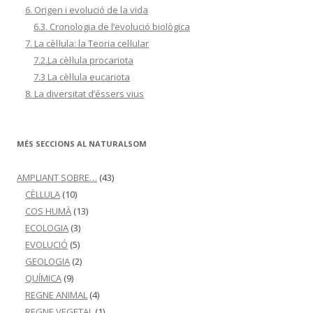
6. Origen i evolució de la vida
6.3. Cronologia de l’evolució biològica
7. La cèl·lula: la Teoria cel·lular
7.2.La cèl·lula procariota
7.3 La cèl·lula eucariota
8. La diversitat d’éssers vius
MÉS SECCIONS AL NATURALSOM
AMPLIANT SOBRE…
(43)
CÈL·LULA
(10)
COS HUMÀ
(13)
ECOLOGIA
(3)
EVOLUCIÓ
(5)
GEOLOGIA
(2)
QUÍMICA
(9)
REGNE ANIMAL
(4)
REGNE VEGETAL
(1)