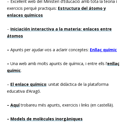
–
Excel·lent web del Ministeri d’Educació amb tota la teoria i
exercicis perquè practiquis:
Estructura del átomo y
enlaces químicos
–
Iniciación interactiva a la materia: enlaces entre
átomos
–
Apunts per ajudar-vos a aclarir conceptes:
Enllaç químic
–
Una web amb molts apunts de química, i entre ells l’
enllaç
químic
.
–
El enlace químico
: unitat didàctica de la plataforma
educativa d’Aragó.
–
Aquí
trobareu més apunts, exercicis i links (en castellà).
–
Models de molècules inorgàniques