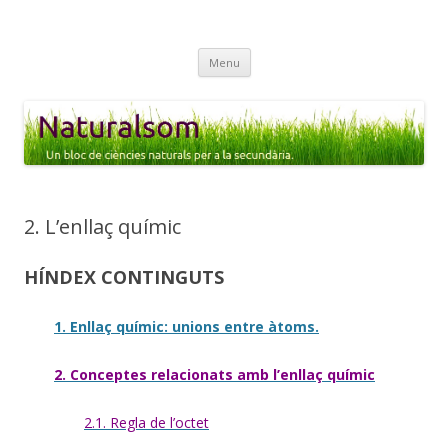
Naturalsom
Un bloc de CIÈNCIES NATURALS i BIOLOGIA per a l'alumnat de
Skip
secundària.
Menu
to
content
2. L’enllaç químic
HÍNDEX CONTINGUTS
1. Enllaç químic: unions entre àtoms.
2. Conceptes relacionats amb l’enllaç químic
2.1. Regla de l’octet