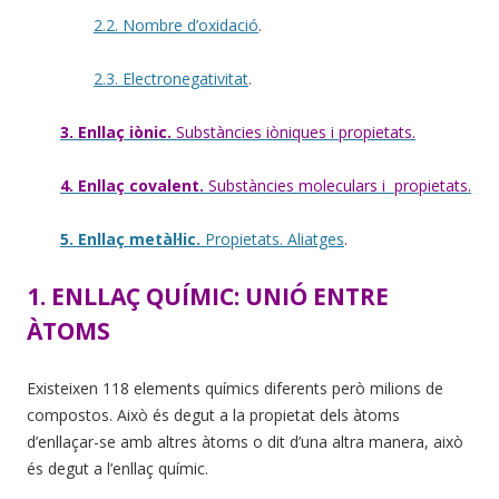
2.2. Nombre d’oxidació
.
2.3. Electronegativitat
.
3. Enllaç iònic.
Substàncies iòniques i propietats.
4. Enllaç covalent.
Substàncies moleculars i propietats.
5. Enllaç metàl·lic.
Propietats. Aliatges
.
1. ENLLAÇ QUÍMIC: UNIÓ ENTRE
ÀTOMS
Existeixen 118 elements químics diferents però milions de
compostos. Això és degut a la propietat dels àtoms
d’enllaçar-se amb altres àtoms o dit d’una altra manera, això
és degut a l’enllaç químic.