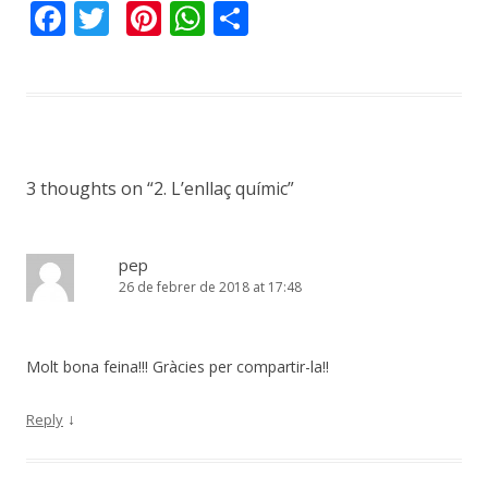
F
T
Pi
W
C
ac
w
nt
h
o
e
itt
er
at
m
b
er
e
s
p
o
st
A
ar
o
p
te
3 thoughts on “
2. L’enllaç químic
”
k
p
ix
pep
26 de febrer de 2018 at 17:48
Molt bona feina!!! Gràcies per compartir-la!!
↓
Reply