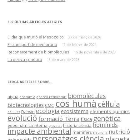
ELS ÚLTIMS ARTICLES AFEGITS
El dia que murió el Mesozoico
27 de març de 2026
El transport de membrana
19 de febrer de 2024
Reconeixement de biomolècules
15 de novembre de 2023
La deriva genètica
18 de març de 2023
CERCA ARTICLES SOBRE…
biomolècules
aigua
anatomia
aparell respiratori
cos humà
cèl·lula
biotecnologies
CMC
ecologia
ecosistema
elements químics
Darwin
cèl·lules
evolució
genètica
formació Terra
física
homínids
geodinàmica interna
història ciència
gravetat
impacte ambiental
nutrició
mamífers
neurona
personatges ciència
planeta
origenvida