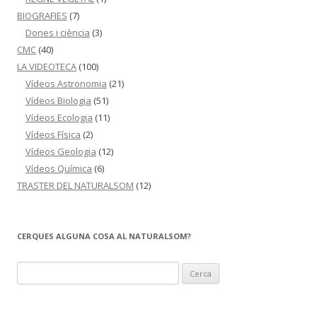
BIOGRAFIES
(7)
Dones i ciència
(3)
CMC
(40)
LA VIDEOTECA
(100)
Vídeos Astronomia
(21)
Vídeos Biologia
(51)
Vídeos Ecologia
(11)
Vídeos Física
(2)
Vídeos Geologia
(12)
Vídeos Química
(6)
TRASTER DEL NATURALSOM
(12)
CERQUES ALGUNA COSA AL NATURALSOM?
C
e
r