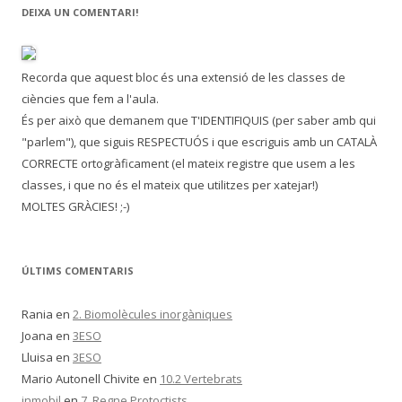
c
DEIXA UN COMENTARI!
a
:
Recorda que aquest bloc és una extensió de les classes de
ciències que fem a l'aula.
És per això que demanem que T'IDENTIFIQUIS (per saber amb qui
"parlem"), que siguis RESPECTUÓS i que escriguis amb un CATALÀ
CORRECTE ortogràficament (el mateix registre que usem a les
classes, i que no és el mateix que utilitzes per xatejar!)
MOLTES GRÀCIES! ;-)
ÚLTIMS COMENTARIS
Rania
en
2. Biomolècules inorgàniques
Joana
en
3ESO
Lluisa
en
3ESO
Mario Autonell Chivite
en
10.2 Vertebrats
inmobil
en
7. Regne Protoctists