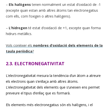
–
Els halògens
tenen normalment un estat d’oxidació de -1
(excepte quan estan amb altres àtoms tan electronegatius
com ells, com l’oxigen o altres halògens).
–
L’hidrogen
té estat d’oxidació de +1, excepte quan forma
hidrurs metàl·lics.
Vols conèixer els
nombres d’oxidació dels elements de la
taula periòdica
?
2.3. ELECTRONEGATIVITAT
L’electronegativitat mesura la tendència d’un àtom a atreure
els electrons quan s’enllaça amb altres àtoms.
L’electronegativitat dels elements que s’uneixen ens permet
preveure el tipus d’enllaç que es formarà.
Els elements més electronegatius són els halògens, i el