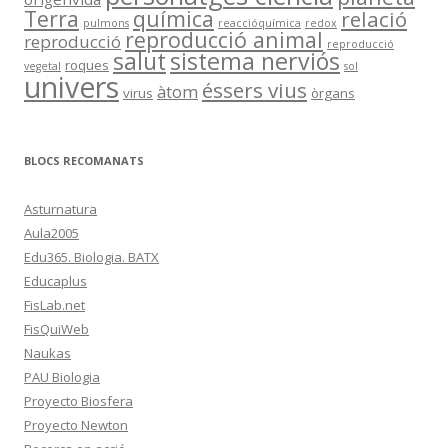
Terra
química
relació
pulmons
reaccióquímica
redox
reproducció animal
reproducció
reproducció
salut
sistema nerviós
roques
vegetal
sol
univers
éssers vius
àtom
virus
òrgans
BLOCS RECOMANATS
Asturnatura
Aula2005
Edu365. Biologia. BATX
Educaplus
FisLab.net
FisQuiWeb
Naukas
PAU Biologia
Proyecto Biosfera
Proyecto Newton