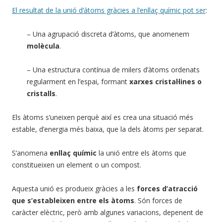
El resultat de la unió d’àtoms gràcies a l’enllaç químic pot ser
:
– Una agrupació discreta d’àtoms, que anomenem
molècula
.
– Una estructura contínua de milers d’àtoms ordenats
regularment en l’espai, formant
xarxes cristal·lines o
cristalls
.
Els àtoms s’uneixen perquè així es crea una situació més
estable, d’energia més baixa, que la dels àtoms per separat.
S’anomena
enllaç químic
la unió entre els àtoms que
constitueixen un element o un compost.
Aquesta unió es produeix gràcies a les
forces d’atracció
que s’estableixen entre els àtoms
. Són forces de
caràcter elèctric, però amb algunes variacions, depenent de