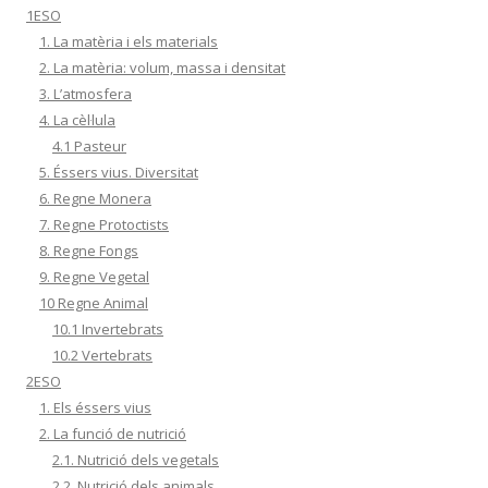
1ESO
1. La matèria i els materials
2. La matèria: volum, massa i densitat
3. L’atmosfera
4. La cèl·lula
4.1 Pasteur
5. Éssers vius. Diversitat
6. Regne Monera
7. Regne Protoctists
8. Regne Fongs
9. Regne Vegetal
10 Regne Animal
10.1 Invertebrats
10.2 Vertebrats
2ESO
1. Els éssers vius
2. La funció de nutrició
2.1. Nutrició dels vegetals
2.2. Nutrició dels animals