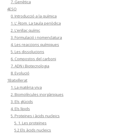
7. Genètica
4ESO
0. Introducció a la química
1. L’ Àtom. La taula periòdica
2. L’enllaç químic
3. Formulació i nomenclatura
4. Les reaccions químiques
5. Les dissolucions
6. Compostos del carboni
7. ADN i Biotecnologia
8. Evolució
1Batxillerat
1. La matèria viva
2. Biomolècules inorgàniques
3. Els glúcids
4. Els lípids
5. Proteïnes i àcids nucleics
5. 1. Les proteïnes
5.2 Els àcids nucleics