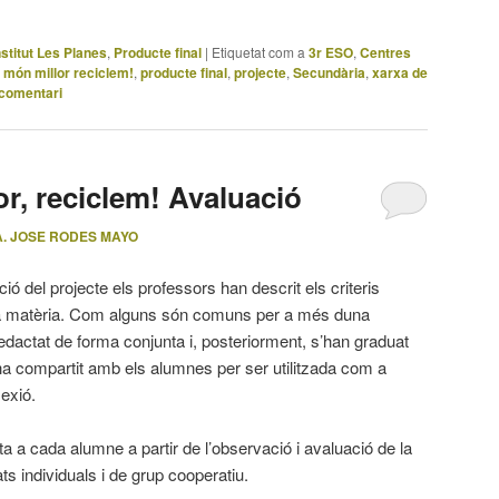
nstitut Les Planes
,
Producte final
|
Etiquetat com a
3r ESO
,
Centres
 món millor reciclem!
,
producte final
,
projecte
,
Secundària
,
xarxa de
 comentari
r, reciclem! Avaluació
. JOSE RODES MAYO
ó del projecte els professors han descrit els criteris
da matèria. Com alguns són comuns per a més duna
 redactat de forma conjunta i, posteriorment, s’han graduat
a compartit amb els alumnes per ser utilitzada com a
lexió.
a a cada alumne a partir de l’observació i avaluació de la
ats individuals i de grup cooperatiu.