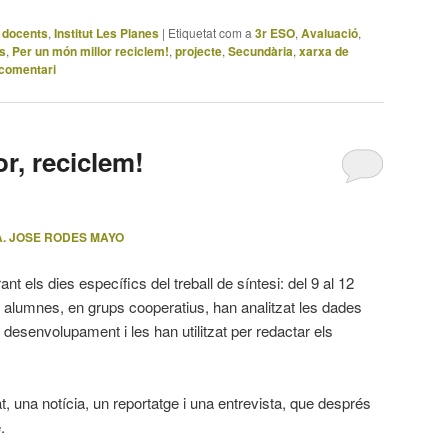
 docents
,
Institut Les Planes
|
Etiquetat com a
3r ESO
,
Avaluació
,
es
,
Per un món millor reciclem!
,
projecte
,
Secundària
,
xarxa de
 comentari
r, reciclem!
. JOSE RODES MAYO
ant els dies específics del treball de síntesi: del 9 al 12
ls alumnes, en grups cooperatius, han analitzat les dades
e desenvolupament i les han utilitzat per redactar els
, una notícia, un reportatge i una entrevista, que després
.