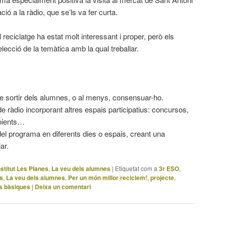
ció a la ràdio, que se’ls va fer curta.
reciclatge ha estat molt interessant i proper, però els
elecció de la temàtica amb la qual treballar.
de sortir dels alumnes, o al menys, consensuar-ho.
 ràdio incorporant altres espais participatius: concursos,
 oients…
 del programa en diferents dies o espais, creant una
ar.
nstitut Les Planes
,
La veu dels alumnes
|
Etiquetat com a
3r ESO
,
es
,
La veu dels alumnes
,
Per un món millor reciclem!
,
projecte
,
s bàsiques
|
Deixa un comentari