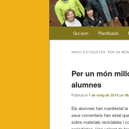
Menú
Qui som
Planificació
Aneu
Aneu
principal
al
al
ARXIU D'ETIQUETES:
PER UN MÓN
contingut
contingut
Per un món millo
principal
secundari
alumnes
Publicat el
1 de maig de 2019
per
M
Els alumnes han manifestat la 
seus comentaris han estat que
sobre materials reciclables i c
periodístics. Han valorat de fo