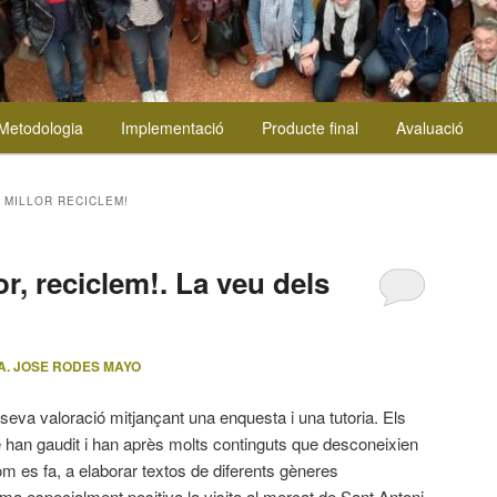
Metodologia
Implementació
Producte final
Avaluació
 MILLOR RECICLEM!
r, reciclem!. La veu dels
A. JOSE RODES MAYO
seva valoració mitjançant una enquesta i una tutoria. Els
 han gaudit i han après molts continguts que desconeixien
om es fa, a elaborar textos de diferents gèneres
rma especialment positiva la visita al mercat de Sant Antoni