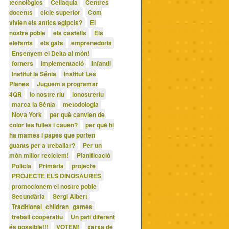
tecnològics
Celiaquia
Centres
docents
cicle superior
Com
vivien els antics egipcis?
El
nostre poble
els castells
Els
elefants
els gats
emprenedoria
Ensenyem el Delta al món!
forners
implementació
Infantil
Institut la Sénia
Institut Les
Planes
Juguem a programar
4QR
lo nostre riu
lonostreriu
marca la Sénia
metodologia
Nova York
per què canvien de
color les fulles i cauen?
per què hi
ha mames i papes que porten
guants per a treballar?
Per un
món millor reciclem!
Planificació
Policia
Primària
projecte
PROJECTE ELS DINOSAURES
promocionem el nostre poble
Secundària
Sergi Albert
Traditional_children_games
treball cooperatiu
Un pati diferent
és possible!!!
VOTEM!
xarxa de