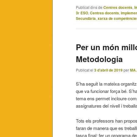
Publicat dins de
Centres docents
,
I
3r ESO
,
Centres docents
,
implemen
Secundària
,
xarxa de competèncie
Per un món millo
Metodologia
Publicat el
3 d'abril de 2019
per
MA.
S’ha seguit la mateixa organitz
que va funcionar força bé. S’ha
tema ens permet incloure compet
assignatures del nivell i treb
Tots els professors han proposa
faran de manera que es treballi
tasca final: fer un programa de