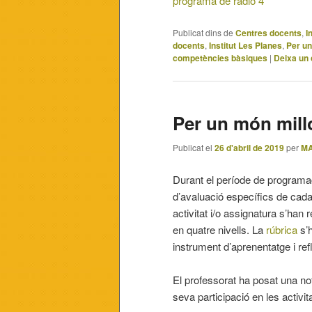
programa de ràdio 4
Publicat dins de
Centres docents
,
I
docents
,
Institut Les Planes
,
Per un
competències bàsiques
|
Deixa un
Per un món millo
Publicat el
26 d'abril de 2019
per
MA
Durant el període de programaci
d’avaluació específics de ca
activitat i/o assignatura s’han
en quatre nivells. La
rúbrica
s’h
instrument d’aprenentatge i ref
El professorat ha posat una not
seva participació en les activit