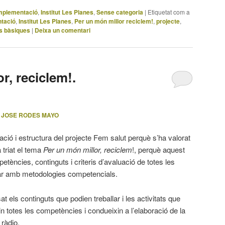
mplementació
,
Institut Les Planes
,
Sense categoria
|
Etiquetat com a
tació
,
Institut Les Planes
,
Per un món millor reciclem!
,
projecte
,
s bàsiques
|
Deixa un comentari
r, reciclem!.
 JOSE RODES MAYO
ació i estructura del projecte Fem salut perquè s’ha valorat
 triat el tema
Per un món millor, reciclem
!, perquè aquest
ències, continguts i criteris d’avaluació de totes les
allar amb metodologies competencials.
t els continguts que podien treballar i les activitats que
n totes les competències i condueixin a l’elaboració de la
 ràdio.