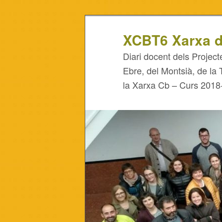
XCBT6 Xarxa d
Diari docent dels Project
Ebre, del Montsià, de la 
la Xarxa Cb – Curs 2018