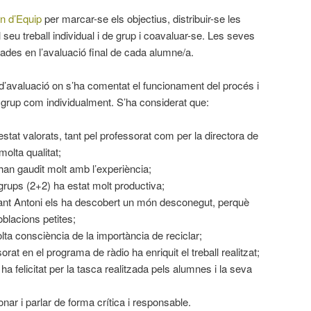
n d’Equip
per marcar-se els objectius, distribuir-se les
 seu treball individual i de grup i coavaluar-se. Les seves
ades en l’avaluació final de cada alumne/a.
 d’avaluació on s’ha comentat el funcionament del procés i
n grup com individualment. S’ha considerat que:
estat valorats, tant pel professorat com per la directora de
olta qualitat;
han gaudit molt amb l’experiència;
 grups (2+2) ha estat molt productiva;
Sant Antoni els ha descobert un món desconegut, perquè
blacions petites;
ta consciència de la importància de reciclar;
sorat en el programa de ràdio ha enriquit el treball realitzat;
a felicitat per la tasca realitzada pels alumnes i la seva
nar i parlar de forma crítica i responsable.