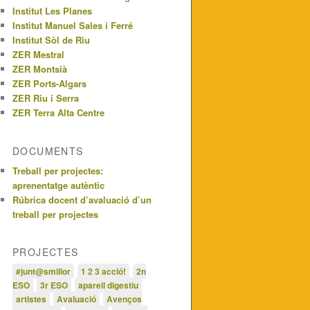
Institut Les Planes
Institut Manuel Sales i Ferré
Institut Sòl de Riu
ZER Mestral
ZER Montsià
ZER Ports-Algars
ZER Riu i Serra
ZER Terra Alta Centre
DOCUMENTS
Treball per projectes:
aprenentatge autèntic
Rúbrica docent d’avaluació d’un
treball per projectes
PROJECTES
#junt@smillor
1 2 3 acció!
2n
ESO
3r ESO
aparell digestiu
artistes
Avaluació
Avenços