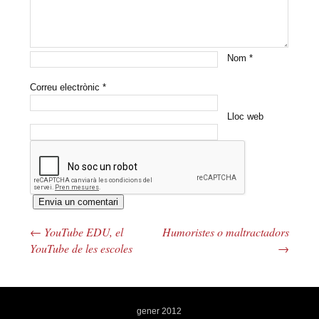
Nom
*
Correu electrònic
*
Lloc web
←
YouTube EDU, el
Humoristes o maltractadors
Navegació pels articles
YouTube de les escoles
→
gener 2012