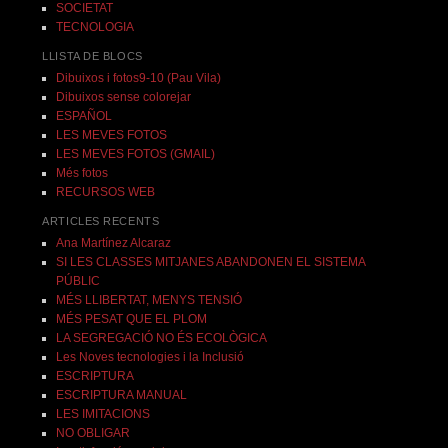
SOCIETAT
TECNOLOGIA
LLISTA DE BLOCS
Dibuixos i fotos9-10 (Pau Vila)
Dibuixos sense colorejar
ESPAÑOL
LES MEVES FOTOS
LES MEVES FOTOS (GMAIL)
Més fotos
RECURSOS WEB
ARTICLES RECENTS
Ana Martínez Alcaraz
SI LES CLASSES MITJANES ABANDONEN EL SISTEMA
PÚBLIC
MÉS LLIBERTAT, MENYS TENSIÓ
MÉS PESAT QUE EL PLOM
LA SEGREGACIÓ NO ÉS ECOLÒGICA
Les Noves tecnologies i la Inclusió
ESCRIPTURA
ESCRIPTURA MANUAL
LES IMITACIONS
NO OBLIGAR