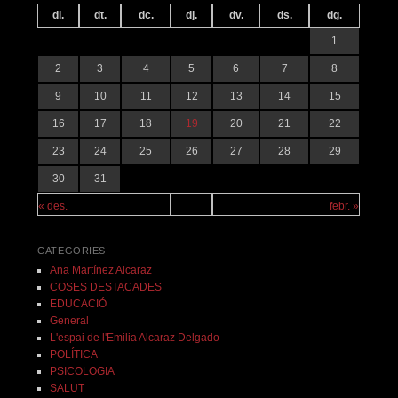
dl.
dt.
dc.
dj.
dv.
ds.
dg.
1
2
3
4
5
6
7
8
9
10
11
12
13
14
15
16
17
18
19
20
21
22
23
24
25
26
27
28
29
30
31
« des.
febr. »
CATEGORIES
Ana Martínez Alcaraz
COSES DESTACADES
EDUCACIÓ
General
L'espai de l'Emilia Alcaraz Delgado
POLÍTICA
PSICOLOGIA
SALUT