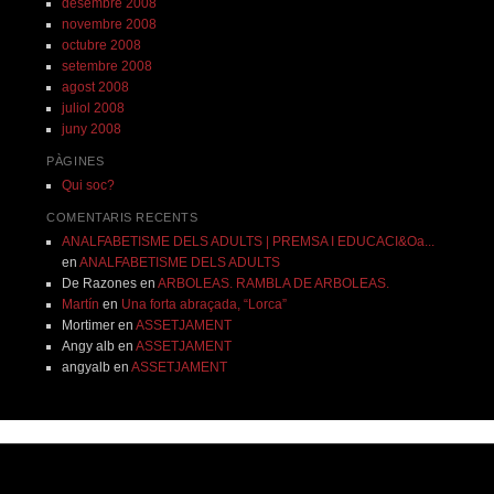
desembre 2008
novembre 2008
octubre 2008
setembre 2008
agost 2008
juliol 2008
juny 2008
PÀGINES
Qui soc?
COMENTARIS RECENTS
ANALFABETISME DELS ADULTS | PREMSA I EDUCACI&Oa...
en
ANALFABETISME DELS ADULTS
De Razones
en
ARBOLEAS. RAMBLA DE ARBOLEAS.
Martín
en
Una forta abraçada, “Lorca”
Mortimer
en
ASSETJAMENT
Angy alb
en
ASSETJAMENT
angyalb
en
ASSETJAMENT