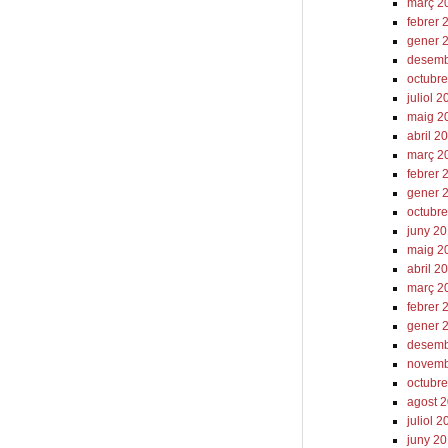
març 2
febrer 
gener 
desemb
octubr
juliol 
maig 2
abril 2
març 2
febrer 
gener 
octubr
juny 2
maig 2
abril 2
març 2
febrer 
gener 
desemb
novemb
octubr
agost 
juliol 2
juny 2