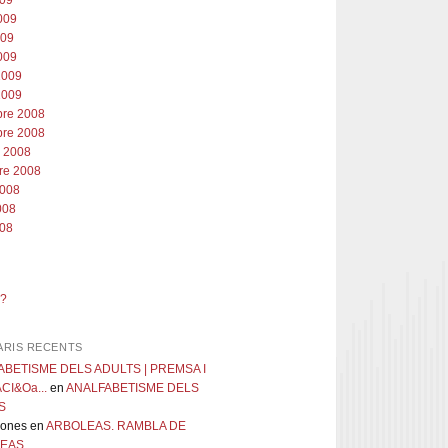
009
009
009
009
2009
2009
re 2008
re 2008
e 2008
re 2008
2008
2008
008
c?
RIS RECENTS
ABETISME DELS ADULTS | PREMSA I
I&Oa...
en
ANALFABETISME DELS
S
ones
en
ARBOLEAS. RAMBLA DE
EAS.