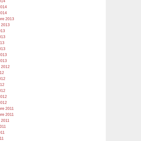
014
2014
2014
re 2013
e 2013
2013
013
013
013
2013
2013
e 2012
012
012
012
012
2012
2012
re 2011
re 2011
e 2011
2011
011
011