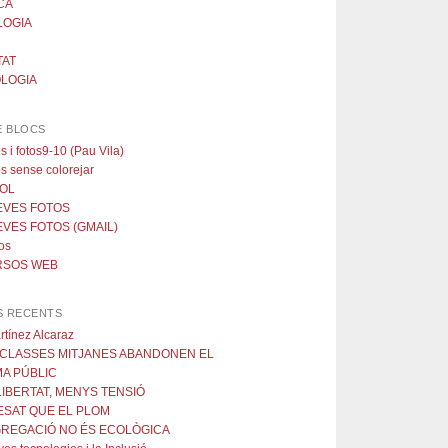
CA
LOGIA
TAT
LOGIA
E BLOCS
s i fotos9-10 (Pau Vila)
s sense colorejar
OL
EVES FOTOS
EVES FOTOS (GMAIL)
os
RSOS WEB
S RECENTS
tínez Alcaraz
S CLASSES MITJANES ABANDONEN EL
MA PÚBLIC
LIBERTAT, MENYS TENSIÓ
ESAT QUE EL PLOM
GREGACIÓ NO ÉS ECOLÒGICA