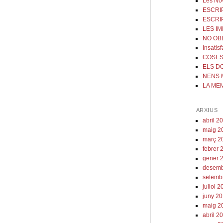
Les Nov
ESCRI
ESCRI
LES IM
NO OB
Insatis
COSES
ELS D
NENS 
LA ME
ARXIUS
abril 2
maig 2
març 2
febrer 
gener 
desemb
setemb
juliol 
juny 2
maig 2
abril 2