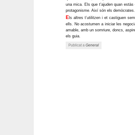
una mica. Els que t’ajuden quan estàs 
protagonisme. Així són els demòcrates.
E
ls altres t’utilitzen i et castiguen s
ells. No acostumen a iniciar les negoc
amable, amb un somriure, doncs, aspire
els guia.
Publicat a
General
Navegació pels articles