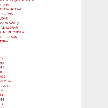
es tecnologies i la Inclusió
PTURA
PTURA MANUAL
ITACIONS
LIGAR
facción social y ….
 A MILLORAR
OFINS DE CRIMEA
MAL ATESOS
MÒRIA
019
015
015
2015
2015
re 2014
re 2014
2014
014
014
014