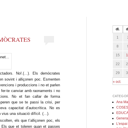
dl.
d
1
EMÒCRATES
8
15
22
29
tadors. No!.(…). Els demòcrates
n sovint i alliçonen poc. Esmenten
« oct.
vencions i produccions i no et parlen
n fer-te canviar amb raonaments i no
CATEGOR
acions. No et fan callar de forma
Ana Mar
eren que se te passi la crisi, per
COSES
eva capacitat d’autocrítica. No es
EDUCA
 vius una situació dífícil. (…).
Genera
colten, els que t’alliçonen poc, els
L'espai
. Els que et toleren quan et passes