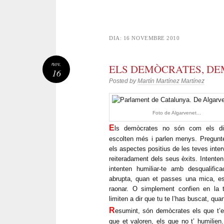
DIA:
16 NOVEMBRE 2010
nov.
ELS DEMÒCRATES, D
16
Posted by
Martín Martínez Martínez
Foto de Algarvenet...
E
ls demòcrates no són com els dic
escolten més i parlen menys. Pregunte
els aspectes positius de les teves inter
reiteradament dels seus èxits. Intente
intenten humiliar-te amb desqualific
abrupta, quan et passes una mica, esp
raonar. O simplement confien en la t
limiten a dir que tu te l’has buscat, quan
R
esumint, són demòcrates els que t’es
que et valoren, els que no t’ humilien