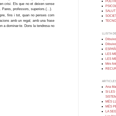
POLÍTI
en crisi. Els que no et deixen sense
PSICO
. Pares, professors, superiors.(…).
SALUT
empre, fins i tot, quan no penses com
SOCIE
iacions amb un regal, amb una frase
TECNO
n a dominar-te. Dons la tendresa no
LLISTA D
Dibuixo
Dibuixo
ESPAÑ
LES M
LES M
Més fot
RECU
ARTICLE
Ana Mar
SI LE
SISTE
MÉS L
MÉS P
LA SE