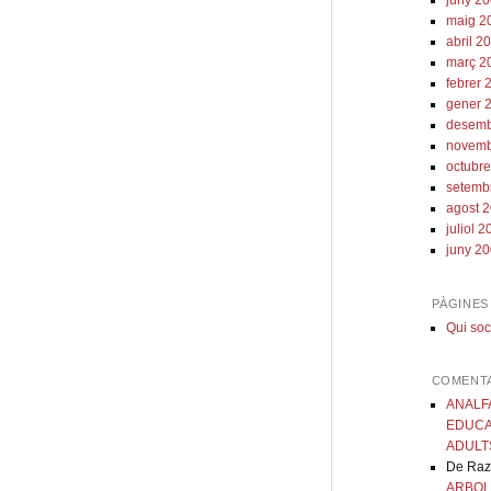
juny 2
maig 2
abril 2
març 2
febrer 
gener 
desemb
novemb
octubr
setemb
agost 
juliol 
juny 2
PÀGINES
Qui so
COMENTA
ANALF
EDUCAC
ADULT
De Raz
ARBOL