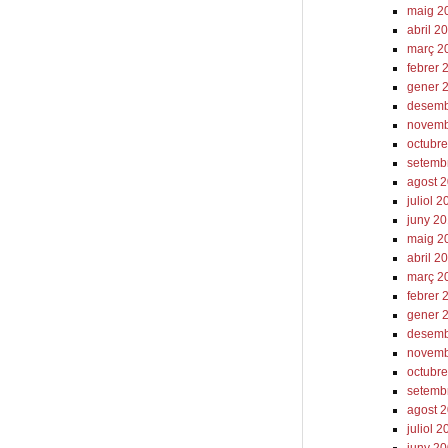
maig 2
abril 2
març 2
febrer 
gener 
desemb
novemb
octubr
setemb
agost 
juliol 
juny 2
maig 2
abril 2
març 2
febrer 
gener 
desemb
novemb
octubr
setemb
agost 
juliol 