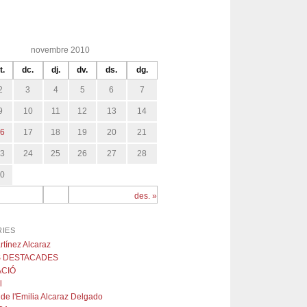
novembre 2010
t.
dc.
dj.
dv.
ds.
dg.
2
3
4
5
6
7
9
10
11
12
13
14
16
17
18
19
20
21
23
24
25
26
27
28
30
des. »
IES
tínez Alcaraz
 DESTACADES
CIÓ
l
 de l'Emilia Alcaraz Delgado