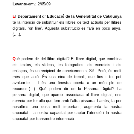
Levante
-emv, 2/05/09
E
l
Departament d’ Educació de la Generalitat de Catalunya
té la intenció de substituir els llibres de text actuals per llibres
digitals, “on line”. Aquesta substitució es farà en pocs anys.
(….).
Q
uè podem dir del llibre digital? El llibre digital, que combina
els textos, els vídeos, les fotografies, els exercicis i els
enllaços, és un recipient de coneixements..Si!.. Però, és molt
més que això: És una eina de treball, que fins i tot pot
avaluar-te…. I és una finestra oberta a un món ple de
recursos.(…).
Q
uè podem dir de la Pissarra Digital? La
pissarra digital, que apareix associada al llibre digital, ens
serveix per fer allò que fem amb l’altra pissarra. I amés, fa per
nosaltres una cosa molt important, augmenta la nostra
capacitat: La nostra capacitat per captar l’atenció i la nostra
capacitat per transmetre informació.