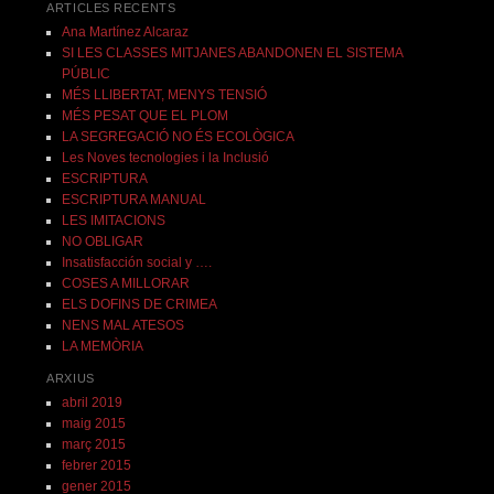
ARTICLES RECENTS
Ana Martínez Alcaraz
SI LES CLASSES MITJANES ABANDONEN EL SISTEMA
PÚBLIC
MÉS LLIBERTAT, MENYS TENSIÓ
MÉS PESAT QUE EL PLOM
LA SEGREGACIÓ NO ÉS ECOLÒGICA
Les Noves tecnologies i la Inclusió
ESCRIPTURA
ESCRIPTURA MANUAL
LES IMITACIONS
NO OBLIGAR
Insatisfacción social y ….
COSES A MILLORAR
ELS DOFINS DE CRIMEA
NENS MAL ATESOS
LA MEMÒRIA
ARXIUS
abril 2019
maig 2015
març 2015
febrer 2015
gener 2015