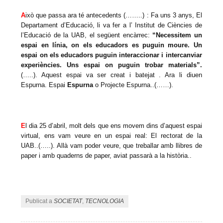
A
ixò que passa ara té antecedents (……..) : Fa uns 3 anys, El
Departament d’Educació, li va fer a l’ Institut de Ciències de
l’Educació de la UAB, el següent encàrrec:
“Necessitem un
espai en línia, on els educadors es puguin moure. Un
espai on els educadors puguin interaccionar i intercanviar
experiències. Uns espai on puguin trobar materials”.
(…..). Aquest espai va ser creat i batejat . Ara li diuen
Espurna. Espai
Espurna
o Projecte Espurna..(……).
E
l dia 25 d’abril, molt dels que ens movem dins d’aquest espai
virtual, ens vam veure en un espai real: El rectorat de la
UAB..(…..). Allà vam poder veure, que treballar amb llibres de
paper i amb quaderns de paper, aviat passarà a la història..
Publicat a
SOCIETAT
,
TECNOLOGIA