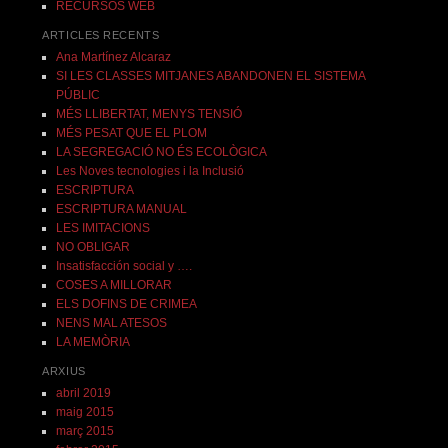
RECURSOS WEB
ARTICLES RECENTS
Ana Martínez Alcaraz
SI LES CLASSES MITJANES ABANDONEN EL SISTEMA
PÚBLIC
MÉS LLIBERTAT, MENYS TENSIÓ
MÉS PESAT QUE EL PLOM
LA SEGREGACIÓ NO ÉS ECOLÒGICA
Les Noves tecnologies i la Inclusió
ESCRIPTURA
ESCRIPTURA MANUAL
LES IMITACIONS
NO OBLIGAR
Insatisfacción social y ….
COSES A MILLORAR
ELS DOFINS DE CRIMEA
NENS MAL ATESOS
LA MEMÒRIA
ARXIUS
abril 2019
maig 2015
març 2015