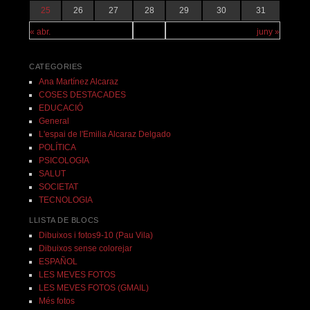
25
26
27
28
29
30
31
« abr.
juny »
CATEGORIES
Ana Martínez Alcaraz
COSES DESTACADES
EDUCACIÓ
General
L'espai de l'Emilia Alcaraz Delgado
POLÍTICA
PSICOLOGIA
SALUT
SOCIETAT
TECNOLOGIA
LLISTA DE BLOCS
Dibuixos i fotos9-10 (Pau Vila)
Dibuixos sense colorejar
ESPAÑOL
LES MEVES FOTOS
LES MEVES FOTOS (GMAIL)
Més fotos