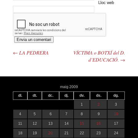
Lloc web
←
LA PEDRERA
VÍCTIMA o BOTXÍ del D.
Navegació pels articles
d’EDUCACIÓ.
→
maig 2009
dl.
dt.
dc.
dj.
dv.
ds.
dg.
1
2
3
4
5
6
7
8
9
10
11
12
13
14
15
16
17
18
19
20
21
22
23
24