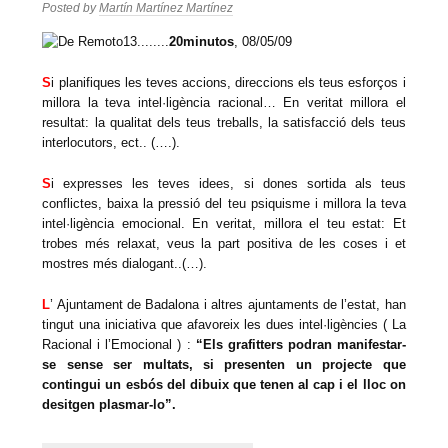
Posted by
Martín Martínez Martínez
20minutos
, 08/05/09
S
i planifiques les teves accions, direccions els teus esforços i
millora la teva intel·ligència racional… En veritat millora el
resultat: la qualitat dels teus treballs, la satisfacció dels teus
interlocutors, ect.. (….).
S
i expresses les teves idees, si dones sortida als teus
conflictes, baixa la pressió del teu psiquisme i millora la teva
intel·ligència emocional. En veritat, millora el teu estat: Et
trobes més relaxat, veus la part positiva de les coses i et
mostres més dialogant..(…).
L
’ Ajuntament de Badalona i altres ajuntaments de l’estat, han
tingut una iniciativa que afavoreix les dues intel·ligències ( La
Racional i l’Emocional ) :
“Els grafitters podran manifestar-
se sense ser multats, si presenten un projecte que
contingui un esbós del dibuix que tenen al cap i el lloc on
desitgen plasmar-lo”.