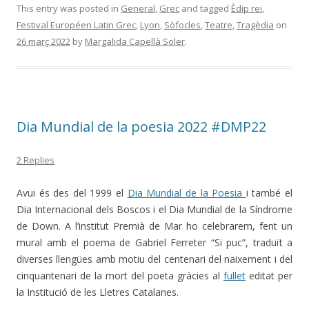
This entry was posted in
General
,
Grec
and tagged
Èdip rei
,
Festival Européen Latin Grec
,
Lyon
,
Sòfocles
,
Teatre
,
Tragèdia
on
26 març 2022
by
Margalida Capellà Soler
.
Dia Mundial de la poesia 2022 #DMP22
2 Replies
Avui és des del 1999 el
Dia Mundial de la Poesia
i també el
Dia Internacional dels Boscos i el Dia Mundial de la Síndrome
de Down. A l’institut Premià de Mar ho celebrarem, fent un
mural amb el poema de Gabriel Ferreter “Si puc”, traduït a
diverses llengües amb motiu del centenari del naixement i del
cinquantenari de la mort del poeta gràcies al
fullet
editat per
la Institució de les Lletres Catalanes.