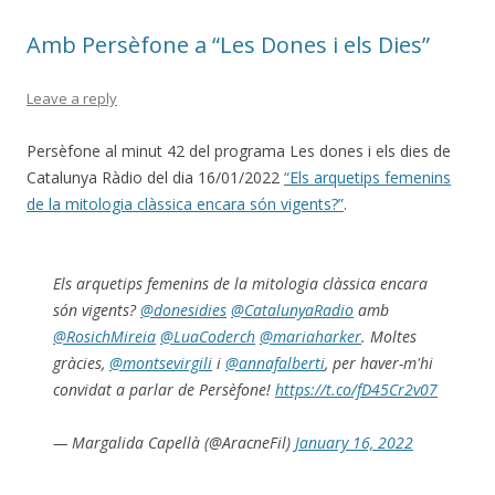
Amb Persèfone a “Les Dones i els Dies”
Leave a reply
Persèfone al minut 42 del programa Les dones i els dies de
Catalunya Ràdio del dia 16/01/2022
“Els arquetips femenins
de la mitologia clàssica encara són vigents?”
.
Els arquetips femenins de la mitologia clàssica encara
són vigents?
@donesidies
@CatalunyaRadio
amb
@RosichMireia
@LuaCoderch
@mariaharker
. Moltes
gràcies,
@montsevirgili
i
@annafalberti
, per haver-m'hi
convidat a parlar de Persèfone!
https://t.co/fD45Cr2v07
— Margalida Capellà (@AracneFil)
January 16, 2022