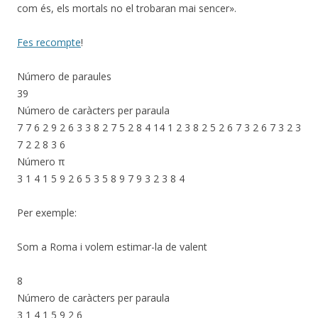
com és, els mortals no el trobaran mai sencer».
Fes recompte
!
Número de paraules
39
Número de caràcters per paraula
7 7 6 2 9 2 6 3 3 8 2 7 5 2 8 4 14 1 2 3 8 2 5 2 6 7 3 2 6 7 3 2 3
7 2 2 8 3 6
Número π
3 1 4 1 5 9 2 6 5 3 5 8 9 7 9 3 2 3 8 4
Per exemple:
Som a Roma i volem estimar-la de valent
8
Número de caràcters per paraula
3 1 4 1 5 9 2 6