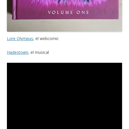
Lore Olympus
, el webcomic
Hadestown
, el musical