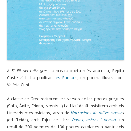
A
El Fil del mite grec
, la nostra poeta més aràcnida, Pepita
Castellví, hi ha publicat
Les Parques
, un poema il·lustrat per
Valèria Cuní.
A classe de Grec recitarem els versos de les poetes gregues
(Safo, Ànite, Erinna, Nossis…) i a Llatí de 4t insistirem amb els
itineraris més ovidians, arran de
Narracions de mites clàssic
s
(ed. Teide), amb l’ajut del llibre
Dones, arbres i poesia
, un
recull de 300 poemes de 130 poetes catalanes a partir dels