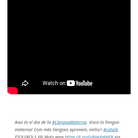
Avui és el dia de la
#LlenguaMaterna
. Visca la llengua
materna! Com més llengües aprenem, millor!
#català
ESQUIROLS XXI Mots.wmv
https://t.co/GdHwYabbDt
via