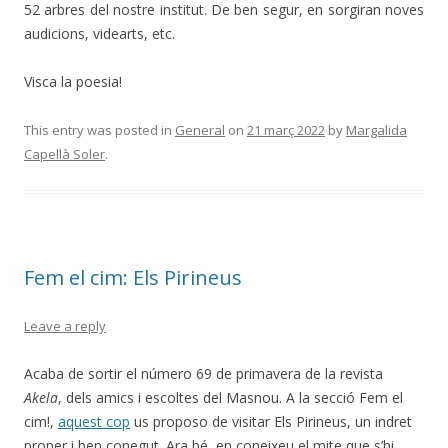
52 arbres del nostre institut. De ben segur, en sorgiran noves
audicions, videarts, etc.
Visca la poesia!
This entry was posted in
General
on
21 març 2022
by
Margalida
Capellà Soler
.
Fem el cim: Els Pirineus
Leave a reply
Acaba de sortir el número 69 de primavera de la revista
Akela
, dels amics i escoltes del Masnou. A la secció Fem el
cim!,
aquest cop
us proposo de visitar Els Pirineus, un indret
proper i ben conegut. Ara bé, en coneixeu el mite que s’hi