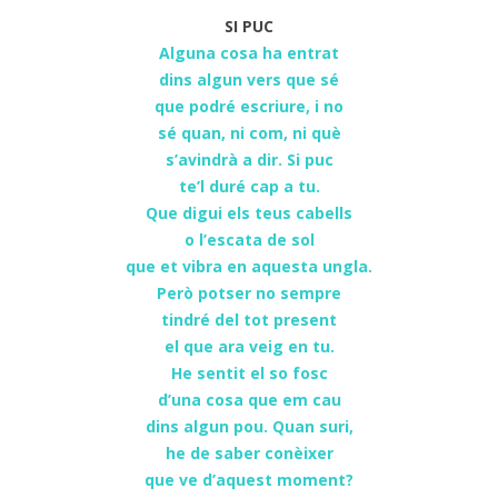
SI PUC
Alguna cosa ha entrat
dins algun vers que sé
que podré escriure, i no
sé quan, ni com, ni què
s’avindrà a dir. Si puc
te’l duré cap a tu.
Que digui els teus cabells
o l’escata de sol
que et vibra en aquesta ungla.
Però potser no sempre
tindré del tot present
el que ara veig en tu.
He sentit el so fosc
d’una cosa que em cau
dins algun pou. Quan suri,
he de saber conèixer
que ve d’aquest moment?