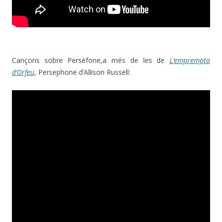
Cançons sobre Persèfone,a més de les de
L’emprempta
d’Orfeu
, Persephone d’Allison Russell: