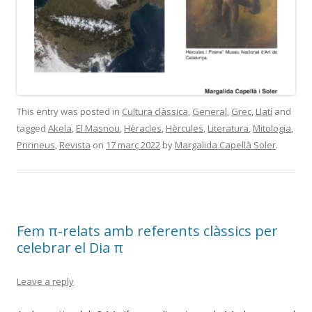
This entry was posted in
Cultura clàssica
,
General
,
Grec
,
Llatí
and
tagged
Akela
,
El Masnou
,
Hèracles
,
Hèrcules
,
Literatura
,
Mitologia
,
Pririneus
,
Revista
on
17 març 2022
by
Margalida Capellà Soler
.
Fem π-relats amb referents clàssics per
celebrar el Dia π
Leave a reply