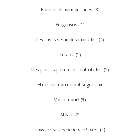
Humans deixem petjades. (3)
Vergonyós. (1)
Les cases seran deshabitades. (4)
Tristos. (1)
I les plantes ploren descontrolades. (5)
El nostre món no pot seguir així.
Voleu morir? (9)
Al llatí: (2)
si vis occidere mundum est mori,
(6)