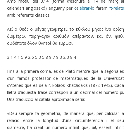
Amb motiu del 3.14 (forma d’escriure el 14 de març al
calendari anglosaxó) enguany per
celebrar-lo
farem
π-relats
amb referents clàssics.
Αεί ο θεός ο μέγας γεωμετρεί, το κύκλου μήκος ίνα ορίση
διαμέτρω, παρήγαγεν αριθμόν απέραντον, καί όν, φεύ,
ουδέποτε όλον θνητοί θα εύρωσι.
3 1 4 1 5 9 2 6 5 3 5 8 9 7 9 3 2 3 8 4
Fins a la primera coma, és de Plató mentre que la segona és
d’un famós professor de matemàtiques de la Universitat
d’Atenes que es deia Nikólaos Khatzidakis (1872-1942). Cada
lletra d’aquesta frase correspon a un decimal del número pi.
Una traducció al català aproximada seria:
«Déu sempre fa geometria, de manera que, per calcular la
relació entre la longitud d’una circumferència i el seu
diàmetre, ha creat un número infinit que, ai!, essent infinit