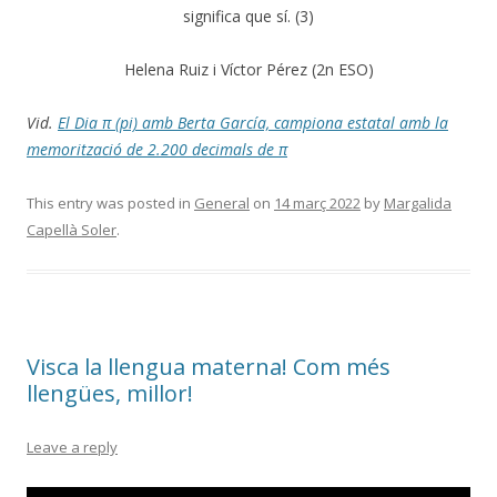
significa que sí. (3)
Helena Ruiz i Víctor Pérez (2n ESO)
Vid.
El Dia π (pi) amb Berta García, campiona estatal amb la
memorització de 2.200 decimals de π
This entry was posted in
General
on
14 març 2022
by
Margalida
Capellà Soler
.
Visca la llengua materna! Com més
llengües, millor!
Leave a reply