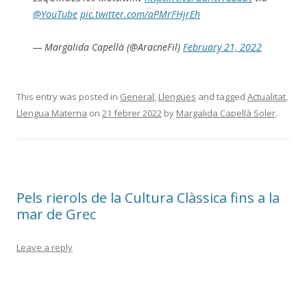
@YouTube
pic.twitter.com/aPMrFHjrEh
— Margalida Capellà (@AracneFil)
February 21, 2022
This entry was posted in
General
,
Llengües
and tagged
Actualitat
,
Llengua Materna
on
21 febrer 2022
by
Margalida Capellà Soler
.
Pels rierols de la Cultura Clàssica fins a la
mar de Grec
Leave a reply