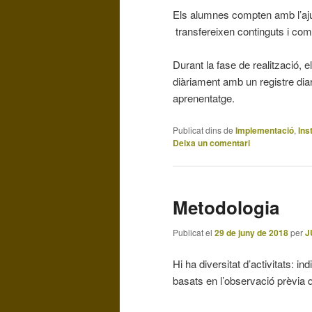
Els alumnes compten amb l’ajud
transfereixen continguts i comp
Durant la fase de realització,
diàriament amb un registre diari
aprenentatge.
Publicat dins de
Implementació
,
Ins
Deixa un comentari
Metodologia
Publicat el
29 de juny de 2018
per
J
Hi ha diversitat d’activitats: i
basats en l’observació prèvia q