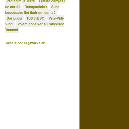
Protegim la Terra
Quatre canyes i
un cordill
Recapacicla't
Si no
beguéssim llet tindríem dents?
Sor Lucia
TdS 3rESO
Veni-Vidi-
Vinci
Volem conèixer a Francesco
Tonucci
Tweets por el @xarxaCb.