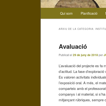
Menú
Qui som
Planificació
Aneu
Aneu
principal
al
al
ARXIU DE LA CATEGORIA:
INSTIT
contingut
contingut
Avaluació
principal
secundari
Publicat el
29 de juny de 2018
per
J
L’avaluació del projecte es fa m
d’actitud. La fase d’exploració 
Es valoren activitats individuals
l’exposició oral. A més, el ma
comparteix amb el professorat o
companys i al material, si s’ha 
mitjançant rúbriques, sempre 