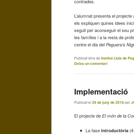
contrades.
L’alumnat presenta el project
els expliquen quines idees inic
seguit per aconseguir el seu p
les famílies i a la resta de pr
centre el dia del
Peguera’s Nigh
Publicat dins de
Institut Lluís de Pe
Deixa un comentari
Implementació
Publicat el
29 de juny de 2018
per
J
El projecte de
El món de la Co
La fase
introductòria
(4 