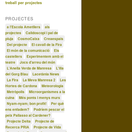
treball per projectes
PROJECTES
a l'Escola Ametllers
als
projectes
Calidoscopi i pal de
pluja
CosmoCaixa
Creaespais
Del projecte
El cavall de la Fira
El món de la comunicació
Els
castellers
Experimentem amb el
teatre
Jocs d'arreu del món
L'Anella Verda de Manresa
L'illa
del Gorg Blau
Lacetània News
La Fira
La Meva Manresa 2
Les
Hortes de Cardona
Meteorologia
Metròpolis
Microorganismes a la
cuina
Més ponts i menys murs
Nyam-nyam; bon profit!
Per què
ens enfadem?
Podríem pescar el
peix Pallasso al Cardener?
Projecte Delta
Projecte de
Recerca PRIA
Projecte de Vida