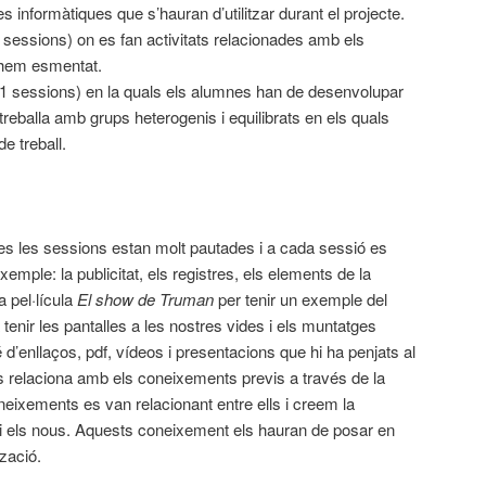
s informàtiques que s’hauran d’utilitzar durant el projecte.
sessions) on es fan activitats relacionades amb els
 hem esmentat.
1 sessions) en la quals els alumnes han de desenvolupar
 treballa amb grups heterogenis i equilibrats en els quals
de treball.
otes les sessions estan molt pautades i a cada sessió es
emple: la publicitat, els registres, els elements de la
pel·lícula
El show de Truman
per tenir un exemple del
tenir les pantalles a les nostres vides i els muntatges
 d’enllaços, pdf, vídeos i presentacions que hi ha penjats al
 relaciona amb els coneixements previs a través de la
oneixements es van relacionant entre ells i creem la
is i els nous. Aquests coneixement els hauran de posar en
tzació.