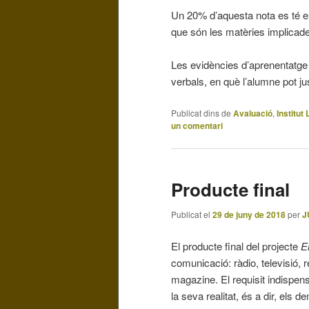
Un 20% d’aquesta nota es té en 
que són les matèries implicade
Les evidències d’aprenentatge
verbals, en què l’alumne pot ju
Publicat dins de
Avaluació
,
Institut
un comentari
Producte final
Publicat el
29 de juny de 2018
per
J
El producte final del projecte
E
comunicació: ràdio, televisió, 
magazine. El requisit indispens
la seva realitat, és a dir, els 