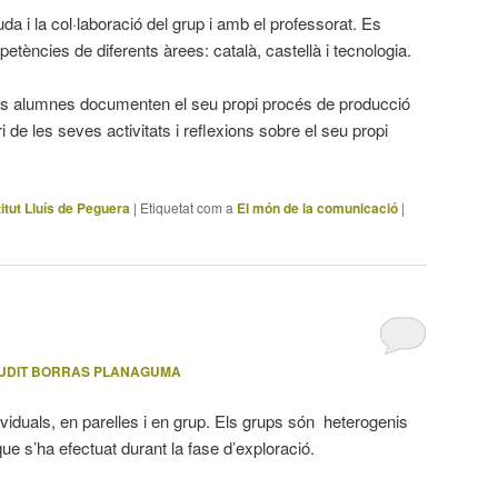
a i la col·laboració del grup i amb el professorat. Es
etències de diferents àrees: català, castellà i tecnologia.
 els alumnes documenten el seu propi procés de producció
 de les seves activitats i reflexions sobre el seu propi
titut Lluís de Peguera
|
Etiquetat com a
El món de la comunicació
|
UDIT BORRAS PLANAGUMA
ndividuals, en parelles i en grup. Els grups són heterogenis
ue s’ha efectuat durant la fase d’exploració.