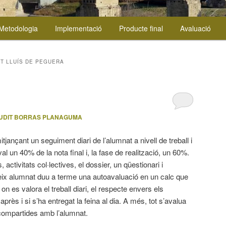
Metodologia
Implementació
Producte final
Avaluació
UT LLUÍS DE PEGUERA
UDIT BORRAS PLANAGUMA
itjançant un seguiment diari de l’alumnat a nivell de treball i
val un 40% de la nota final i, la fase de realització, un 60%.
, activitats col·lectives, el dossier, un qüestionari i
teix alumnat duu a terme una autoavaluació en un calc que
n es valora el treball diari, el respecte envers els
après i si s’ha entregat la feina al dia. A més, tot s’avalua
compartides amb l’alumnat.