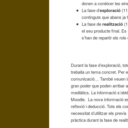
donen a conèixer les eine
La fase d’
exploració
(11 
continguts que abans ja
La fase de
realització
(1
el seu producte final. Es
s’han de repartir els rols 
Durant la fase d’exploració, t
treballa un tema concret. Per ex
comunicació… També veuen la 
gran poder que poden arribar a 
mediàtics. La informació s’obté
Moodle. La nova informació es
reflexió i deducció. Tots els c
necessitat d’utilitzar els prev
pràctica durant la fase de reali