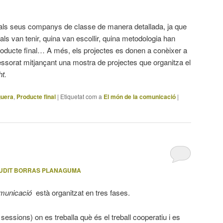
e als seus companys de classe de manera detallada, ja que
ials van tenir, quina van escollir, quina metodologia han
roducte final… A més, els projectes es donen a conèixer a
ofessorat mitjançant una mostra de projectes que organitza el
t.
guera
,
Producte final
|
Etiquetat com a
El món de la comunicació
|
UDIT BORRAS PLANAGUMA
municació
està organitzat en tres fases.
sessions) on es treballa què és el treball cooperatiu i es