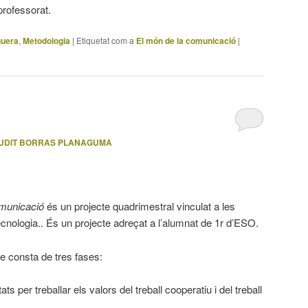
 professorat.
guera
,
Metodologia
|
Etiquetat com a
El món de la comunicació
|
UDIT BORRAS PLANAGUMA
municació
és un projecte quadrimestral vinculat a les
tecnologia.. És un projecte adreçat a l’alumnat de 1r d’ESO.
te consta de tres fases:
tats per treballar els valors del treball cooperatiu i del treball