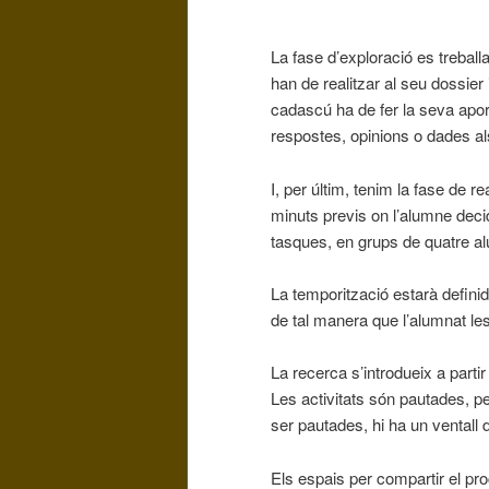
La fase d’exploració es treballa
han de realitzar al seu dossier
cadascú ha de fer la seva aporta
respostes, opinions o dades a
I, per últim, tenim la fase de r
minuts previs on l’alumne deci
tasques, en grups de quatre alu
La temporització estarà defin
de tal manera que l’alumnat les
La recerca s’introdueix a partir 
Les activitats són pautades, p
ser pautades, hi ha un ventall d
Els espais per compartir el pro