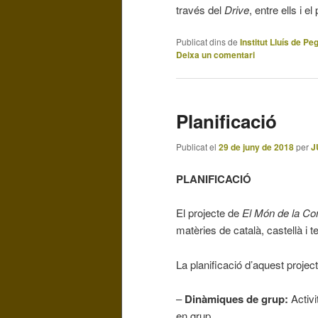
través del
Drive
, entre ells i el
Publicat dins de
Institut Lluís de Pe
Deixa un comentari
Planificació
Publicat el
29 de juny de 2018
per
J
PLANIFICACIÓ
El projecte de
El Món de la Co
matèries de català, castellà i 
La planificació d’aquest projec
–
Dinàmiques de grup:
Activi
en grup.