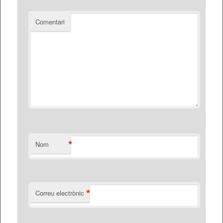
Comentari
*
Nom
*
Correu electrònic