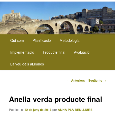
Menú
Aneu
Qui som
Planificació
Metodologia
principal
al
Implementació
Producte final
Avaluació
contingut
La veu dels alumnes
principal
Navegació
←
Anteriors
Següents
→
pels
articles
Anella verda producte final
Publicat el
12 de juny de 2018
per
ANNA PLA BENLLIURE