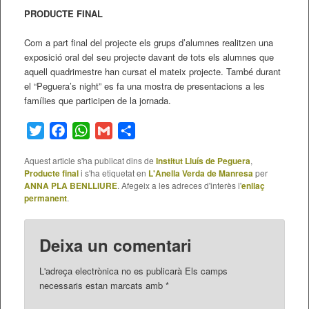
PRODUCTE FINAL
Com a part final del projecte els grups d’alumnes realitzen una
exposició oral del seu projecte davant de tots els alumnes que
aquell quadrimestre han cursat el mateix projecte. També durant
el “Peguera’s night” es fa una mostra de presentacions a les
famílies que participen de la jornada.
Twitter
Facebook
WhatsApp
Gmail
Comparteix
Aquest article s'ha publicat dins de
Institut Lluís de Peguera
,
Producte final
i s'ha etiquetat en
L'Anella Verda de Manresa
per
ANNA PLA BENLLIURE
. Afegeix a les adreces d'interès l'
enllaç
permanent
.
Deixa un comentari
L'adreça electrònica no es publicarà
Els camps
necessaris estan marcats amb
*