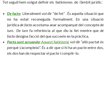
Tot seguit hem volgut definir els llatinismes de l’àmbit jurídic:
De facto
: Literalment vol dir “de fet” . És aquella situació que
no ha estat reconeguda formalment. En una situació
jurídica
de facto
acostuma anar acompanyat del concepte
de
iure.
De iure
fa referència al que diu la llei mentre que
de
facto
designa l’acció del que succeeix en la pràctica.
Pacta sunt seruanda
:
Aquest llatinisme
vol dir “allò pactat és
perquè s’acompleixi”. És a dir que si hi ha un pacte entre dos,
els dos han de respectar el pacte i complir-lo.