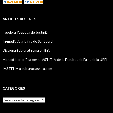
ARTICLES RECENTS
Teodora, l’esposa de Justinià
In-mediatio a la fira de Sant Jordi!
Diccionari de dret romà en línia
Menció Honorífica per a IVSTITIA de la Facultat de Dret de la UPF!
IVSTITIA a culturaclassica.com
CATEGORIES
C
a
t