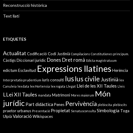
Reconstrucció històrica
Text llatí
ETIQUETES
Actualitat
Codificació
Codi Justinià
Compilacions
Constitutiones principum.
Dones
Dret romà
Càstigs
Diccionari jurídic
Edicta magistratuum
Expressions llatines
edictum
Esclavitud
Herència
Ius
Ius civile
Justinià
iuris consulti
Interpretatio prudentium
lex
Llei de les XII Taules
Canuleia
lex data
lex Hortensia
lex rogata
Llegat
Lleis
Món
LLei XII Taules
Matrimoni
mandata
Mores maiorum
jurídic
Pervivència
Part didàctica
Penes
plebiscita
plebiscits
Propietat
Simbologia
praetor urbanus
Toga
Presentació
Senatusconsulta
Valoració
Ulpià
Wikispaces