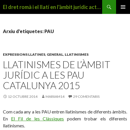
Cerca
El dret romà i el llatí en l'àmbit jurídic actual
VÉS
MENÚ
AL
PRINCI
CONTINGUT
Arxiu d'etiquetes: PAU
EXPRESSIONS LLATINES
,
GENERAL
,
LLATINISMES
LLATINISMES DE L’ÀMBIT
JURÍDIC A LES PAU
CATALUNYA 2015
12 OCTUBRE 2014
MARIIAM14
29 COMENTARIS
Com cada any a les PAU entren llatinismes de diferents àmbits.
En
El Fil de les Clàssiques
podem trobar els diferents
llatinismes.