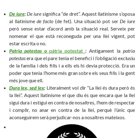
De iure
:
De iure
significa “de dret”. Aquest llatinisme s’oposa
al llatinisme
de facto
(de fet).
Una situació pot ser
De iure
però sense estar d’acord amb la situació real. Serveix per
nomenar el que està reconeguda per una llei vigent, pot
estar escrita o no.
Patria potestas o
pàtria potestat
:
Antigament la
patria
potestas
era que el pare tenia el benefici i l’obligació exclusiu
de la família i dels fills i a ells els hi devia protecció. Era un
poder que tenia l’home més gran sobre els seus fills i la gent
més jove que ell.
Dura lex, sed lex
:
Literalment vol dir “La llei és dura però és
la llei”. Aquest llatinisme el que diu és que encara que la llei
sigui dura i estigui en contra de nosaltres, l’hem de respectar
i complir, no anar en contra de la llei, perquè l’únic que
aconseguirem serà perjudicar-nos a nosaltres mateixos.