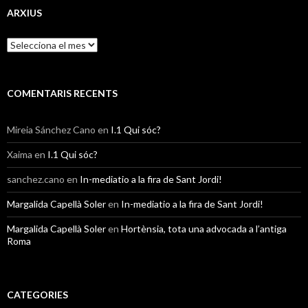
e
g
ARXIUS
o
r
A
i
r
e
x
s
i
u
COMENTARIS RECENTS
s
Mireia Sánchez Cano
en
I.1 Qui sóc?
Xaima
en
I.1 Qui sóc?
sanchez.cano
en
In-mediatio a la fira de Sant Jordi!
Margalida Capellà Soler
en
In-mediatio a la fira de Sant Jordi!
Margalida Capellà Soler
en
Hortènsia, tota una advocada a l’antiga
Roma
CATEGORIES