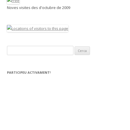
Noves visites des d'octubre de 2009
C
e
r
c
PARTICIPEU ACTIVAMENT!
a
: