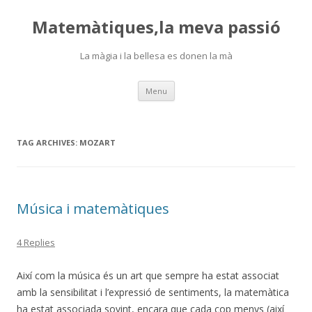
Matemàtiques,la meva passió
La màgia i la bellesa es donen la mà
Skip
Menu
to
content
TAG ARCHIVES:
MOZART
Música i matemàtiques
4 Replies
Així com la música és un art que sempre ha estat associat
amb la sensibilitat i l’expressió de sentiments, la matemàtica
ha estat associada sovint, encara que cada cop menys (així