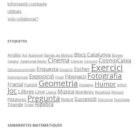
Informació i contacte
Utilitats
Vols col·laborar?
ETIQUETES
Blocs Catalunya
Anglès
Art
Aubanell
Banda de Möbius
Borges
Cinema
CosmoCaixa
Cangur
Catalunya Ràdio
Ciència
Concurs
Exercici
Enquesta
Escher
Dibuixos animats
Equació
Fotografia
Exposició
Fibonacci
Exponencial
Festa
Geometria
Humor
Fractal
Funció
Hexàgon
Infinit
Joc
Llibres
Música
Límit
Nombres
Lògica
Paradoxa
Pintura
Pregunta
Successió
Pitàgores
Robot
Teorema
Topologia
Àlgebra
Triangle
Trivial
SAMARRETES MATEMÀTIQUES