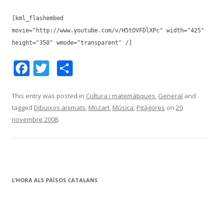
[kml_flashembed
movie="http://www.youtube.com/v/H5tOVFDlXPc" width="425"
height="350" wmode="transparent" /]
F
T
C
ac
w
o
e
itt
m
This entry was posted in
Cultura i matemàtiques
,
General
and
tagged
Dibuixos animats
,
Mozart
,
Música
,
Pitàgores
on
20
b
er
p
novembre 2008
.
o
ar
o
te
k
ix
L’HORA ALS PAÏSOS CATALANS