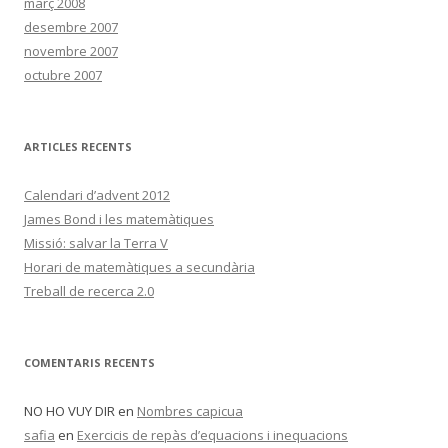
març 2008
desembre 2007
novembre 2007
octubre 2007
ARTICLES RECENTS
Calendari d’advent 2012
James Bond i les matemàtiques
Missió: salvar la Terra V
Horari de matemàtiques a secundària
Treball de recerca 2.0
COMENTARIS RECENTS
NO HO VUY DIR
en
Nombres capicua
safia
en
Exercicis de repàs d’equacions i inequacions