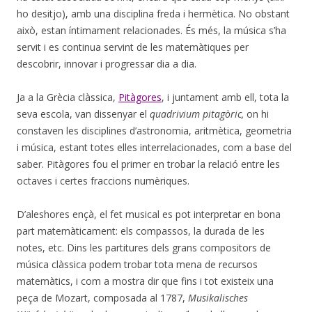
ho desitjo), amb una disciplina freda i hermètica. No obstant
això, estan íntimament relacionades. És més, la música s’ha
servit i es continua servint de les matemàtiques per
descobrir, innovar i progressar dia a dia.
Ja a la Grècia clàssica,
Pitàgores
, i juntament amb ell, tota la
seva escola, van dissenyar el
quadrivium pitagòric,
on hi
constaven les disciplines d’astronomia, aritmètica, geometria
i música, estant totes elles interrelacionades, com a base del
saber. Pitàgores fou el primer en trobar la relació entre les
octaves i certes fraccions numèriques.
D’aleshores ençà, el fet musical es pot interpretar en bona
part matemàticament: els compassos, la durada de les
notes, etc. Dins les partitures dels grans compositors de
música clàssica podem trobar tota mena de recursos
matemàtics, i com a mostra dir que fins i tot existeix una
peça de Mozart, composada al 1787,
Musikalisches