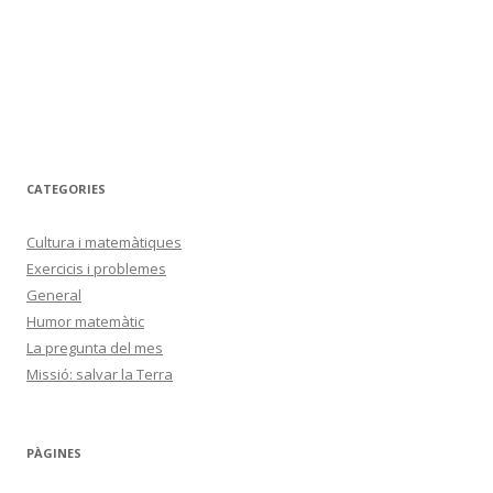
CATEGORIES
Cultura i matemàtiques
Exercicis i problemes
General
Humor matemàtic
La pregunta del mes
Missió: salvar la Terra
PÀGINES