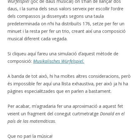
Würfelspiel
(joc de daus musical) on s’han de llançar dos
daus, i la suma dels seus valors serveix per escollir l’ordre
dels compassos ja dissenyats segons una taula
predeterminada on n’hi ha distribuïts 176, setze per fer un
minuet i la resta per fer un trio, creant així una composició
musical diferent cada vegada.
Si cliqueu aquí fareu una simulació d’aquest mètode de
composició:
Musikalisches Würfelspiel.
A banda de tot això, hi ha moltes altres consideracions, però
és impossible fer aquí una llista exhaustiva, per això ja hi ha
pàgines especialitzades que en parlen a bastament.
Per acabar, m’agradaria fer una aproximació a aquest fet
veient un fragment del conegut curtmetratge
Donald en el
país de las matemáticas
.
Que no pari la música!