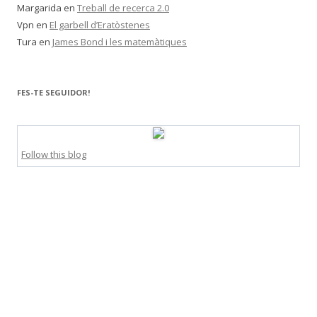
Margarida
en
Treball de recerca 2.0
Vpn
en
El garbell d’Eratòstenes
Tura
en
James Bond i les matemàtiques
FES-TE SEGUIDOR!
Follow this blog