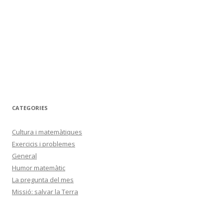
CATEGORIES
Cultura i matemàtiques
Exercicis i problemes
General
Humor matemàtic
La pregunta del mes
Missió: salvar la Terra