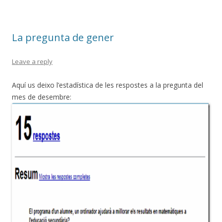
o
te
k
ix
La pregunta de gener
Leave a reply
Aquí us deixo l’estadística de les respostes a la pregunta del
mes de desembre: