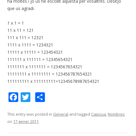
ha moltes i jo us he escollit aquesta per vosaltres. Desitjo
que us agradi.
1 x 1 = 1
11 x 11 = 121
111 x 111 = 12321
1111 x 1111 = 1234321
11111 x 11111 = 123454321
111111 x 111111 = 12345654321
1111111 x 1111111 = 1234567654321
11111111 x 11111111 = 123456787654321
111111111 x 111111111=12345678987654321
F
T
C
ac
w
o
e
itt
m
This entry was posted in
General
and tagged
Capicua
,
Nombres
on
17 gener 2011
.
b
er
p
o
ar