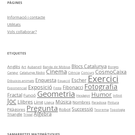
PÀGINES
Informació i contacte
Utilitats
Vols col·laborar?
ETIQUETES
Blocs Catalunya
Anglès
Art
Aubanell
Banda de Möbius
Borges
Cinema
CosmoCaixa
Cangur
Catalunya Ràdio
Ciència
Concurs
Exercici
Enquesta
Escher
Dibuixos animats
Equació
Fotografia
Exposició
Fibonacci
Exponencial
Festa
Geometria
Humor
Fractal
Funció
Hexàgon
Infinit
Joc
Llibres
Música
Límit
Nombres
Lògica
Paradoxa
Pintura
Pregunta
Successió
Pitàgores
Robot
Teorema
Topologia
Àlgebra
Triangle
Trivial
SAMARRETES MATEMÀTIQUES