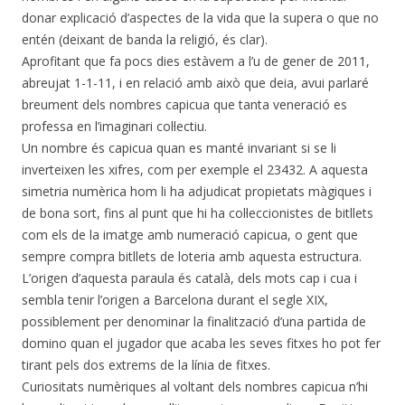
donar explicació d’aspectes de la vida que la supera o que no
entén (deixant de banda la religió, és clar).
Aprofitant que fa pocs dies estàvem a l’u de gener de 2011,
abreujat 1-1-11, i en relació amb això que deia, avui parlaré
breument dels nombres capicua que tanta veneració es
professa en l’imaginari col·lectiu.
Un nombre és capicua quan es manté invariant si se li
inverteixen les xifres, com per exemple el 23432. A aquesta
simetria numèrica hom li ha adjudicat propietats màgiques i
de bona sort, fins al punt que hi ha col·leccionistes de bitllets
com els de la imatge amb numeració capicua, o gent que
sempre compra bitllets de loteria amb aquesta estructura.
L’origen d’aquesta paraula és català, dels mots cap i cua i
sembla tenir l’origen a Barcelona durant el segle XIX,
possiblement per denominar la finalització d’una partida de
domino quan el jugador que acaba les seves fitxes ho pot fer
tirant pels dos extrems de la línia de fitxes.
Curiositats numèriques al voltant dels nombres capicua n’hi