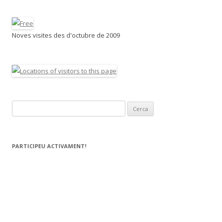
Noves visites des d'octubre de 2009
C
e
r
c
PARTICIPEU ACTIVAMENT!
a
: