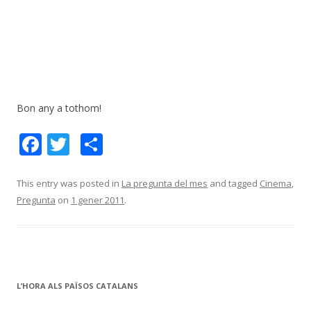
Bon any a tothom!
F
T
C
ac
w
o
e
itt
m
This entry was posted in
La pregunta del mes
and tagged
Cinema
,
Pregunta
on
1 gener 2011
.
b
er
p
o
ar
o
te
k
ix
L’HORA ALS PAÏSOS CATALANS