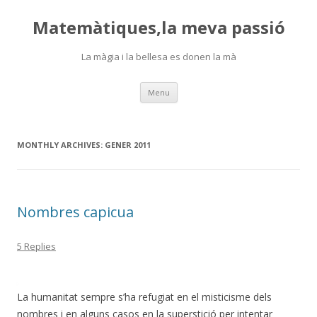
Matemàtiques,la meva passió
La màgia i la bellesa es donen la mà
Skip
Menu
to
content
MONTHLY ARCHIVES:
GENER 2011
Nombres capicua
5 Replies
La humanitat sempre s’ha refugiat en el misticisme dels
nombres i en alguns casos en la superstició per intentar