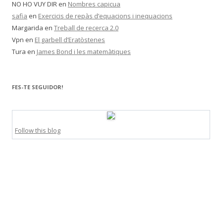
NO HO VUY DIR
en
Nombres capicua
safia
en
Exercicis de repàs d’equacions i inequacions
Margarida
en
Treball de recerca 2.0
Vpn
en
El garbell d’Eratòstenes
Tura
en
James Bond i les matemàtiques
FES-TE SEGUIDOR!
Follow this blog