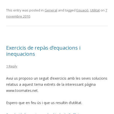
ac
w
o
e
itt
m
This entry was posted in
General
and tagged
Equació
,
Utilitat
on
7
novembre 2010
.
b
er
p
o
ar
o
te
k
ix
Exercicis de repàs d’equacions i
inequacions
1 Reply
Avui us proposo un seguit d’exercicis amb les seves solucions
relatius a aquest tema extrets de la interessant pàgina
www.toomates.net.
Espero que en feu ús i que us resultin d’utilitat.