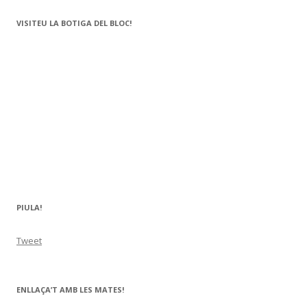
VISITEU LA BOTIGA DEL BLOC!
PIULA!
Tweet
ENLLAÇA’T AMB LES MATES!