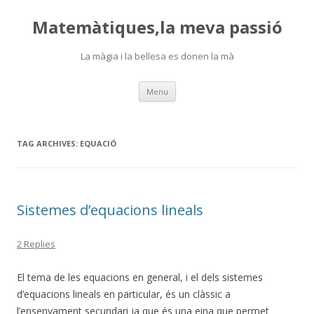
Matemàtiques,la meva passió
La màgia i la bellesa es donen la mà
Skip
Menu
to
content
TAG ARCHIVES:
EQUACIÓ
Sistemes d’equacions lineals
2 Replies
El tema de les equacions en general, i el dels sistemes
d’equacions lineals en particular, és un clàssic a
l’ensenyament secundari ja que és una eina que permet