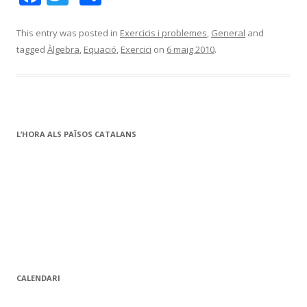
ac
w
o
e
itt
m
This entry was posted in
Exercicis i problemes
,
General
and
tagged
Àlgebra
,
Equació
,
Exercici
on
6 maig 2010
.
b
er
p
o
ar
o
te
k
ix
L’HORA ALS PAÏSOS CATALANS
CALENDARI