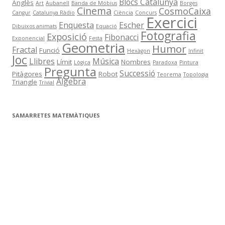
Blocs Catalunya
Anglès
Art
Aubanell
Banda de Möbius
Borges
Cinema
CosmoCaixa
Cangur
Catalunya Ràdio
Ciència
Concurs
Exercici
Enquesta
Escher
Dibuixos animats
Equació
Fotografia
Exposició
Fibonacci
Exponencial
Festa
Geometria
Humor
Fractal
Funció
Hexàgon
Infinit
Joc
Llibres
Música
Límit
Nombres
Lògica
Paradoxa
Pintura
Pregunta
Successió
Pitàgores
Robot
Teorema
Topologia
Àlgebra
Triangle
Trivial
SAMARRETES MATEMÀTIQUES