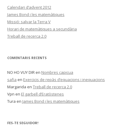
Calendari d’advent 2012
James Bond i les matemàtiques
Missió: salvar la Terra V
Horari de matemàtiques a secundària
Treball de recerca 2.0
COMENTARIS RECENTS
NO HO VUY DIR
en
Nombres capicua
safia
en
Exercicis de repàs d’equacions i inequacions
Margarida
en
Treball de recerca 2.0
Vpn
en
El garbell d’Eratòstenes
Tura
en
James Bond i les matemàtiques
FES-TE SEGUIDOR!