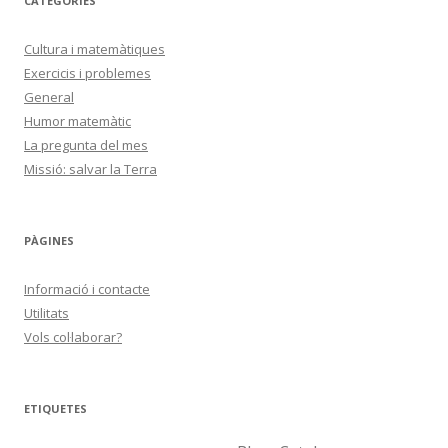
CATEGORIES
Cultura i matemàtiques
Exercicis i problemes
General
Humor matemàtic
La pregunta del mes
Missió: salvar la Terra
PÀGINES
Informació i contacte
Utilitats
Vols col·laborar?
ETIQUETES