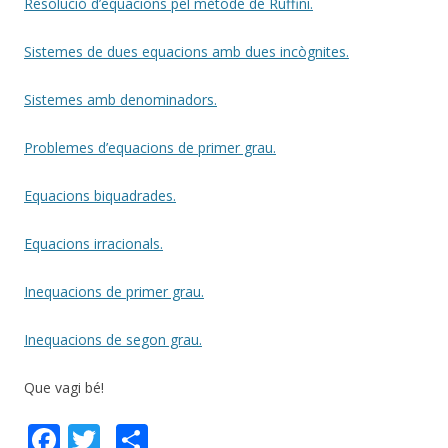
Resolució d’equacions pel mètode de Ruffini.
Sistemes de dues equacions amb dues incògnites.
Sistemes amb denominadors.
Problemes d’equacions de primer grau.
Equacions biquadrades.
Equacions irracionals.
Inequacions de primer grau.
Inequacions de segon grau.
Que vagi bé!
F
T
C