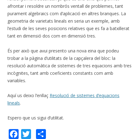
afrontar i resoldre un nombrós ventall de problemes, tant
purament algebraics com d’aplicació en altres branques. La
geometria de varietats lineals en seria un exemple, amb
l’estudi de les seves posicions relatives que es fa a batxillerat
tant en dimensió dos com en dimensió tres.
És per això que avui presento una nova eina que podeu
trobar a la pàgina d’utilitats de la capçalera del bloc: la
resolució automàtica de sistemes de tres equacions amb tres
incògnites, tant amb coeficients constants com amb
variables.
Aquí us deixo l’enllaç
Resolució de sistemes d’equacions
lineals
.
Espero que us sigui d’utilitat.
F
T
C