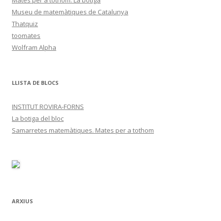
Mates per a tothom. La botiga
Museu de matemàtiques de Catalunya
Thatquiz
toomates
Wolfram Alpha
LLISTA DE BLOCS
INSTITUT ROVIRA-FORNS
La botiga del bloc
Samarretes matemàtiques. Mates per a tothom
ARXIUS