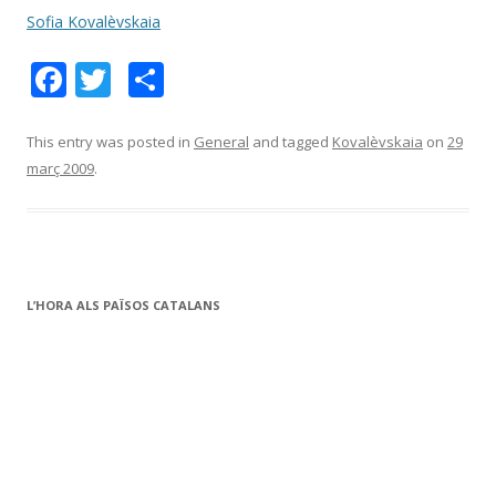
Sofia Kovalèvskaia
F
T
C
ac
w
o
e
itt
m
This entry was posted in
General
and tagged
Kovalèvskaia
on
29
març 2009
.
b
er
p
o
ar
o
te
k
ix
L’HORA ALS PAÏSOS CATALANS