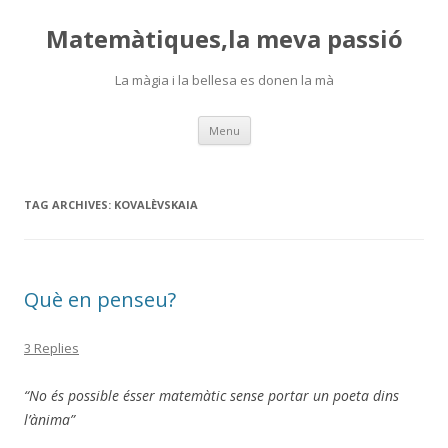
Matemàtiques,la meva passió
La màgia i la bellesa es donen la mà
Skip
Menu
to
content
TAG ARCHIVES:
KOVALÈVSKAIA
Què en penseu?
3 Replies
“No és possible ésser matemàtic sense portar un poeta dins
l’ànima”