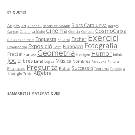
ETIQUETES
Blocs Catalunya
Anglès
Art
Aubanell
Banda de Möbius
Borges
Cinema
CosmoCaixa
Cangur
Catalunya Ràdio
Ciència
Concurs
Exercici
Enquesta
Escher
Dibuixos animats
Equació
Fotografia
Exposició
Fibonacci
Exponencial
Festa
Geometria
Humor
Fractal
Funció
Hexàgon
Infinit
Joc
Llibres
Música
Límit
Nombres
Lògica
Paradoxa
Pintura
Pregunta
Successió
Pitàgores
Robot
Teorema
Topologia
Àlgebra
Triangle
Trivial
SAMARRETES MATEMÀTIQUES