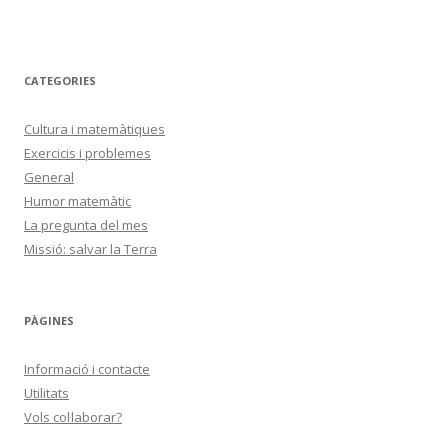
CATEGORIES
Cultura i matemàtiques
Exercicis i problemes
General
Humor matemàtic
La pregunta del mes
Missió: salvar la Terra
PÀGINES
Informació i contacte
Utilitats
Vols col·laborar?