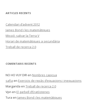
ARTICLES RECENTS
Calendari d’advent 2012
James Bond i les matemàtiques
Missió: salvar la Terra V
Horari de matemàtiques a secundària
Treball de recerca 2.0
COMENTARIS RECENTS
NO HO VUY DIR
en
Nombres capicua
safia
en
Exercicis de repàs d’equacions i inequacions
Margarida
en
Treball de recerca 2.0
Vpn
en
El garbell d’Eratòstenes
Tura
en
James Bond i les matemàtiques