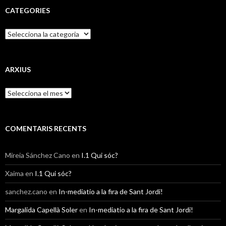
CATEGORIES
C
a
t
e
g
ARXIUS
o
r
A
i
r
e
x
s
i
u
COMENTARIS RECENTS
s
Mireia Sánchez Cano
en
I.1 Qui sóc?
Xaima
en
I.1 Qui sóc?
sanchez.cano
en
In-mediatio a la fira de Sant Jordi!
Margalida Capellà Soler
en
In-mediatio a la fira de Sant Jordi!