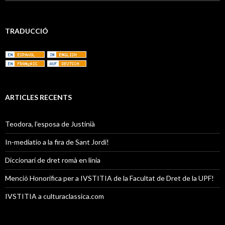
e
r
c
a
TRADUCCIÓ
:
ARTICLES RECENTS
Teodora, l’esposa de Justinià
In-mediatio a la fira de Sant Jordi!
Diccionari de dret romà en línia
Menció Honorífica per a IVSTITIA de la Facultat de Dret de la UPF!
IVSTITIA a culturaclassica.com