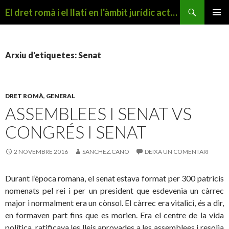
Cerca
El dret romà i el llatí en l'àmbit jurídic actual
VÉS
MENÚ
AL
PRINCI
CONTINGUT
Arxiu d'etiquetes: Senat
DRET ROMÀ
,
GENERAL
ASSEMBLEES I SENAT VS
CONGRÉS I SENAT
2 NOVEMBRE 2016
SANCHEZ.CANO
DEIXA UN COMENTARI
Durant l’època romana, el senat estava format per 300 patricis
nomenats pel rei i per un president que esdevenia un càrrec
major i normalment era un cònsol. El càrrec era vitalici, és a dir,
en formaven part fins que es morien. Era el centre de la vida
política, ratificava les lleis aprovades a les assemblees i resolia