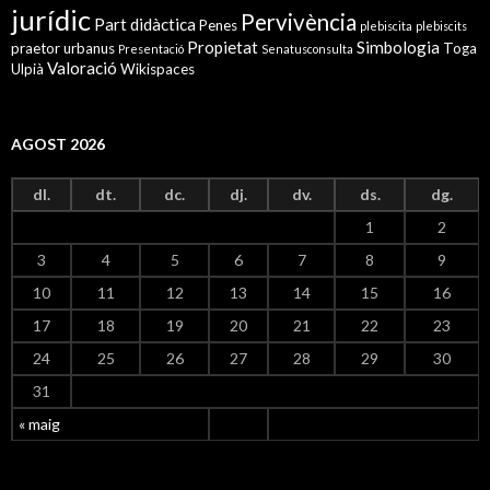
jurídic
Pervivència
Part didàctica
Penes
plebiscita
plebiscits
Propietat
Simbologia
praetor urbanus
Toga
Presentació
Senatusconsulta
Valoració
Ulpià
Wikispaces
AGOST 2026
dl.
dt.
dc.
dj.
dv.
ds.
dg.
1
2
3
4
5
6
7
8
9
10
11
12
13
14
15
16
17
18
19
20
21
22
23
24
25
26
27
28
29
30
31
« maig