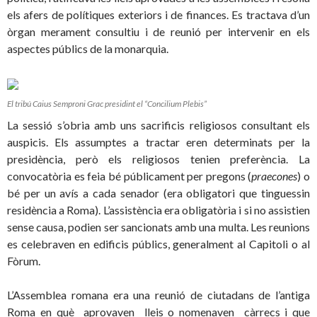
els afers de polítiques exteriors i de finances. Es tractava d’un
òrgan merament consultiu i de reunió per intervenir en els
aspectes públics de la monarquia.
El tribú Caius Semproni Grac presidint el “Concilium Plebis”
La sessió s’obria amb uns sacrificis religiosos consultant els
auspicis. Els assumptes a tractar eren determinats per la
presidència, però els religiosos tenien preferència. La
convocatòria es feia bé públicament per pregons (
praecones
) o
bé per un avís a cada senador (era obligatori que tinguessin
residència a Roma). L’assistència era obligatòria i si no assistien
sense causa, podien ser sancionats amb una multa. Les reunions
es celebraven en edificis públics, generalment al Capitoli o al
Fòrum.
L’Assemblea romana era una reunió de ciutadans de l’antiga
Roma en què aprovaven lleis o nomenaven càrrecs i que