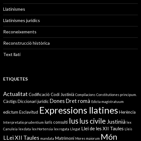
Llatinismes
Llatinismes jurídics
Reconeixements
Reconstrucció històrica
Text llatí
ETIQUETES
Actualitat
Codificació
Codi Justinià
Compilacions
Constitutiones principum.
Dones
Dret romà
Càstigs
Diccionari jurídic
Edicta magistratuum
Expressions llatines
edictum
Esclavitud
Herència
Ius
Ius civile
Justinià
iuris consulti
Interpretatio prudentium
lex
Llei de les XII Taules
Canuleia
lex data
lex Hortensia
lex rogata
Llegat
Lleis
Món
LLei XII Taules
Matrimoni
mandata
Mores maiorum