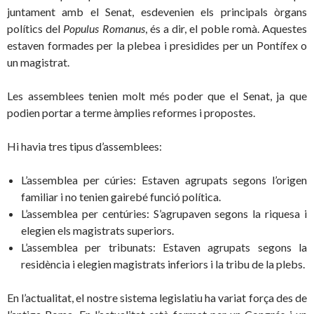
juntament amb el Senat, esdevenien els principals òrgans
polítics del
Populus Romanus
, és a dir, el poble romà. Aquestes
estaven formades per la plebea i presidides per un Pontífex o
un magistrat.
Les assemblees tenien molt més poder que el Senat, ja que
podien portar a terme àmplies reformes i propostes.
Hi havia tres tipus d’assemblees:
L’assemblea per cúries: Estaven agrupats segons l’origen
familiar i no tenien gairebé funció política.
L’assemblea per centúries: S’agrupaven segons la riquesa i
elegien els magistrats superiors.
L’assemblea per tribunats: Estaven agrupats segons la
residència i elegien magistrats inferiors i la tribu de la plebs.
En l’actualitat, el nostre sistema legislatiu ha variat força des de