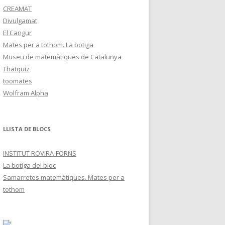
CREAMAT
Divulgamat
El Cangur
Mates per a tothom. La botiga
Museu de matemàtiques de Catalunya
Thatquiz
toomates
Wolfram Alpha
LLISTA DE BLOCS
INSTITUT ROVIRA-FORNS
La botiga del bloc
Samarretes matemàtiques. Mates per a
tothom