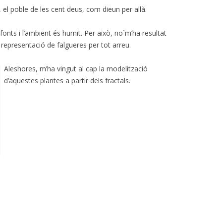
 el poble de les cent deus, com dieun per allà.
fonts i l’ambient és humit. Per això, no´m’ha resultat
epresentació de falgueres per tot arreu.
Aleshores, m’ha vingut al cap la modelització
d’aquestes plantes a partir dels fractals.