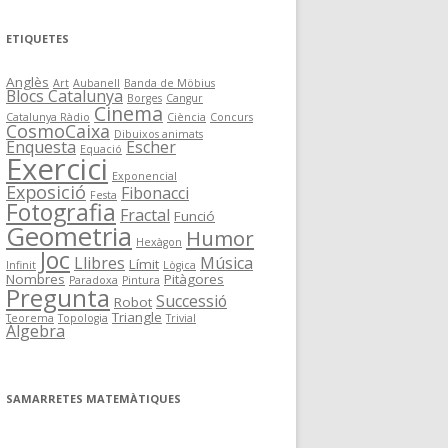
ETIQUETES
Anglès
Art
Aubanell
Banda de Möbius
Blocs Catalunya
Borges
Cangur
Cinema
Catalunya Ràdio
Ciència
Concurs
CosmoCaixa
Dibuixos animats
Enquesta
Escher
Equació
Exercici
Exponencial
Exposició
Fibonacci
Festa
Fotografia
Fractal
Funció
Geometria
Humor
Hexàgon
Joc
Llibres
Música
Límit
Infinit
Lògica
Nombres
Pitàgores
Paradoxa
Pintura
Pregunta
Successió
Robot
Triangle
Teorema
Topologia
Trivial
Àlgebra
SAMARRETES MATEMÀTIQUES