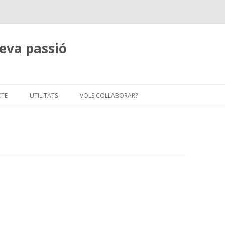
eva passió
Skip
to
CTE
UTILITATS
VOLS COL·LABORAR?
content