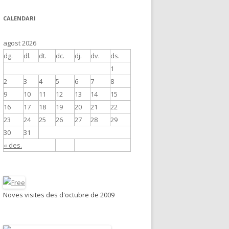
CALENDARI
agost 2026
dg.
dl.
dt.
dc.
dj.
dv.
ds.
1
2
3
4
5
6
7
8
9
10
11
12
13
14
15
16
17
18
19
20
21
22
23
24
25
26
27
28
29
30
31
« des.
Noves visites des d'octubre de 2009