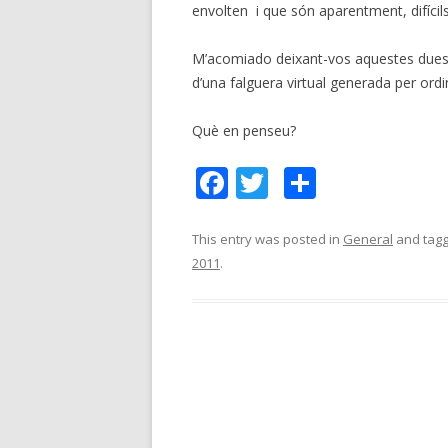
envolten i que són aparentment, difícil
M’acomiado deixant-vos aquestes dues fot
d’una falguera virtual generada per ordi
Què en penseu?
F
T
C
ac
w
o
e
itt
m
This entry was posted in
General
and tag
2011
.
b
er
p
o
ar
o
te
k
ix