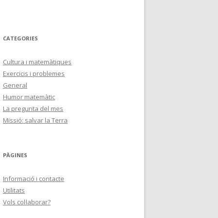
CATEGORIES
Cultura i matemàtiques
Exercicis i problemes
General
Humor matemàtic
La pregunta del mes
Missió: salvar la Terra
PÀGINES
Informació i contacte
Utilitats
Vols col·laborar?