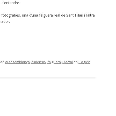
s d’entendre.
ografies, una d’una falguera real de Sant Hilari i l’altra
nador.
ged
autosemblança
,
dimensió
,
falguera
,
Fractal
on
8 agost