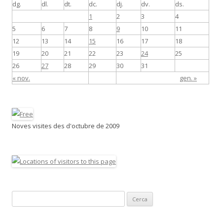
dg.
dl.
dt.
dc.
dj.
dv.
ds.
1
2
3
4
5
6
7
8
9
10
11
12
13
14
15
16
17
18
19
20
21
22
23
24
25
26
27
28
29
30
31
« nov.
gen. »
Noves visites des d'octubre de 2009
C
e
r