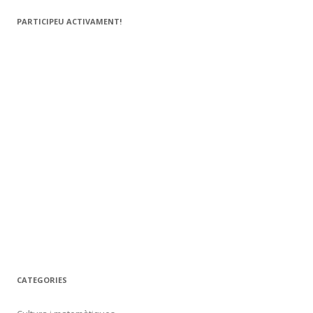
c
PARTICIPEU ACTIVAMENT!
a
:
CATEGORIES