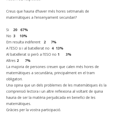
Creus que hauria d’haver més hores setmanals de
matemàtiques a l’ensenyament secundari?
Si
20 67%
No
3 10%
Em resulta indiferent
2 7%
A l’ESO si i al batxillerat no
4 13%
Al batxillerat si però a l’ESO no
1 3%
Altres
2 7%
La majoria de persones creuen que calen més hores de
matemàtiques a secundària, principalment en el tram
obligatori.
Una opina que un dels problemes de les matemàtiques és la
comprensió lectora i un altre reflexiona al voltant de quina
hauria de ser la matèria perjudicada en benefici de les
matemàtiques.
Gràcies per la vostra participació.