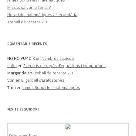
James Bond i les matemàtiques
Missió: salvar la Terra V
Horari de matemàtiques a secundària
Treball de recerca 2.0
COMENTARIS RECENTS
NO HO VUY DIR
en
Nombres capicua
safia
en
Exercicis de repàs d’equacions i inequacions
Margarida
en
Treball de recerca 2.0
Vpn
en
El garbell d’Eratòstenes
Tura
en
James Bond i les matemàtiques
FES-TE SEGUIDOR!
Follow this blog