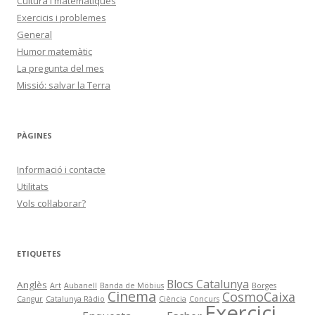
Cultura i matemàtiques
Exercicis i problemes
General
Humor matemàtic
La pregunta del mes
Missió: salvar la Terra
PÀGINES
Informació i contacte
Utilitats
Vols col·laborar?
ETIQUETES
Blocs Catalunya
Anglès
Art
Aubanell
Banda de Möbius
Borges
Cinema
CosmoCaixa
Cangur
Catalunya Ràdio
Ciència
Concurs
Exercici