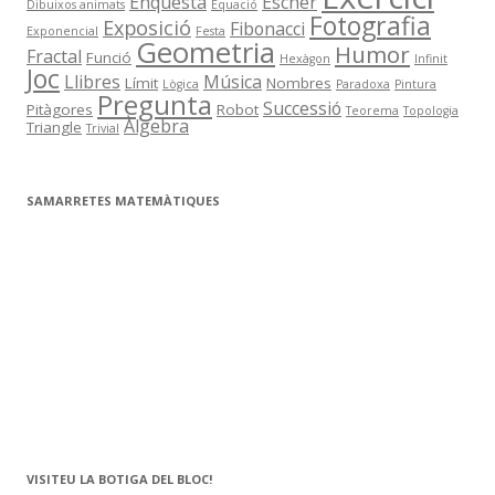
Enquesta
Escher
Dibuixos animats
Equació
Fotografia
Exposició
Fibonacci
Exponencial
Festa
Geometria
Humor
Fractal
Funció
Hexàgon
Infinit
Joc
Llibres
Música
Límit
Nombres
Lògica
Paradoxa
Pintura
Pregunta
Successió
Pitàgores
Robot
Teorema
Topologia
Àlgebra
Triangle
Trivial
SAMARRETES MATEMÀTIQUES
VISITEU LA BOTIGA DEL BLOC!