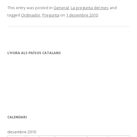
ac
w
o
e
itt
m
This entry was posted in
General
,
La pregunta del mes
and
tagged
Ordinador
,
Pregunta
on
1 desembre 2010
.
b
er
p
o
ar
o
te
k
ix
L’HORA ALS PAÏSOS CATALANS
CALENDARI
desembre 2010