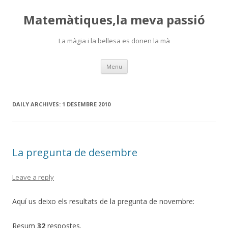
Matemàtiques,la meva passió
La màgia i la bellesa es donen la mà
Skip
Menu
to
content
DAILY ARCHIVES:
1 DESEMBRE 2010
La pregunta de desembre
Leave a reply
Aquí us deixo els resultats de la pregunta de novembre:
Resum
32
respostes.