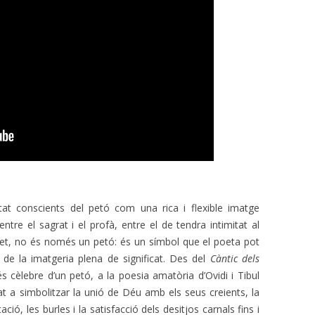
at conscients del petó com una rica i flexible imatge
 entre el sagrat i el profà, entre el de tendra intimitat al
fet, no és només un petó: és un símbol que el poeta pot
ió de la imatgeria plena de significat. Des del
Càntic dels
s cèlebre d’un petó, a la poesia amatòria d’Ovidi i Tibul
ibat a simbolitzar la unió de Déu amb els seus creients, la
ció, les burles i la satisfacció dels desitjos carnals fins i