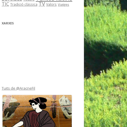
TV
TIC
Tradició clàssica
Valors
Viatges
XARXES
Tuits de @AracneFil