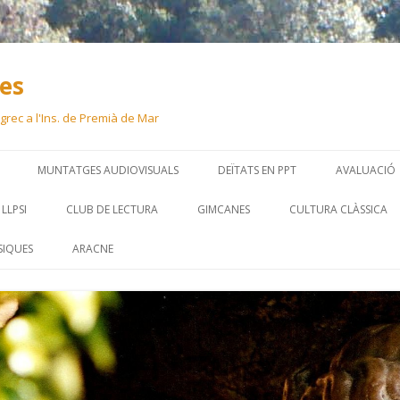
ues
 i grec a l'Ins. de Premià de Mar
Skip
to
MUNTATGES AUDIOVISUALS
DEÏTATS EN PPT
AVALUACIÓ
content
LLPSI
CLUB DE LECTURA
GIMCANES
CULTURA CLÀSSICA
SIQUES
ARACNE