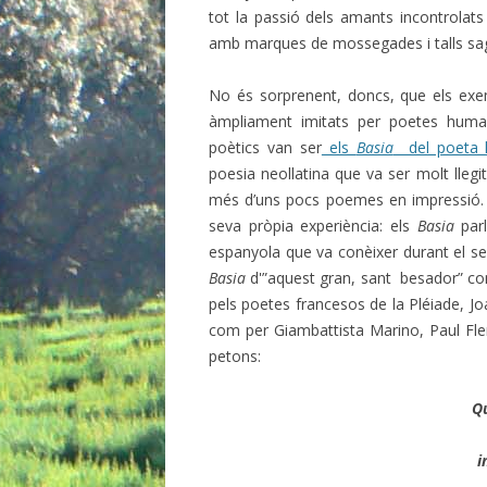
tot la passió dels amants incontrolats 
amb marques de mossegades i talls sa
No és sorprenent, doncs, que els exe
àmpliament imitats per poetes humani
poètics van ser
els
Basia
del poeta h
poesia neollatina que va ser molt llegi
més d’uns pocs poemes en impressió. I
seva pròpia experiència: els
Basia
parl
espanyola que va conèixer durant el seu
Basia
d'”aquest gran, sant besador” com
pels poetes francesos de la Pléiade, Jo
com per Giambattista Marino, Paul Flemi
petons:
Qu
i