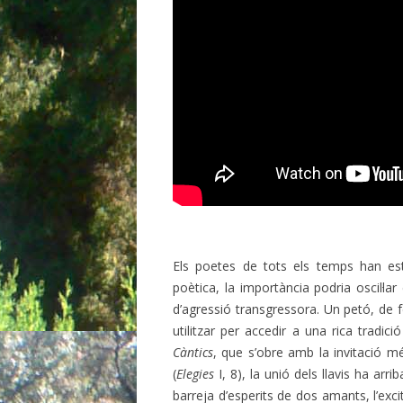
Els poetes de tots els temps han est
poètica, la importància podria oscil·lar
d’agressió transgressora. Un petó, de 
utilitzar per accedir a una rica tradic
Càntics
, que s’obre amb la invitació mé
(
Elegies
I, 8), la unió dels llavis ha arr
barreja d’esperits de dos amants, l’excita