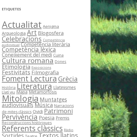
ETIQUETES
Actualitat
Aenigma
Art
Blogosfera
Arqueologia
Celebracions
Competència
Competència literària
audiovisual
Competència lèxica
Coneixement del medi
Cuina
Cultura romana
Dones
Etimologia
Exposicions
Festivitats
Filmografia
Foment Lectura
Grècia
Literatura
Llatinismes
Història
Mapa
Metamorfosis
Llatí viu
Mitologia
Muntatges
Música
audiovisuals
Narracions
Patrimoni
Ovidi
de mites clàssics
Pervivència
Poesia
Premis
Reconstruccions històriques
Referents clàssics
Ràdio
Textos llatins
Sortides
Teatre