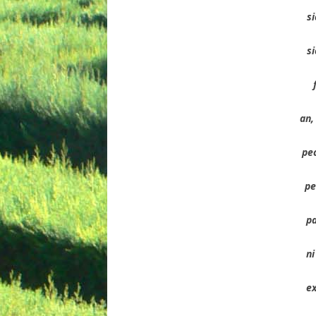
s
si
an,
pe
pe
pa
ni
e