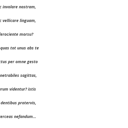
ic involare nostram,
c vellicare linguam,
ferociente morsu?
 quas tot unus abs te
ctus per omne gesto
netrabiles sagittas,
rum videntur? istis
 dentibus protervis,
xerceas nefandum…