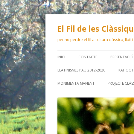
El Fil de les Clàssiq
per no perdre el fil a cultura clàssica, llatí
INICI
CONTACTE
PRESENTACIÓ
LLATINISMES PAU 2012-2020
KAHOOT 
MONIMENTA MANENT
PROJECTE CLÀS