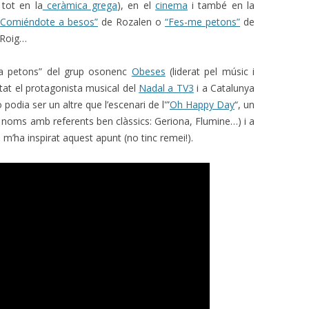
 tot en la
ceràmica grega
), en el
cinema
i també en la
“Comiéndote a besos”
de Rozalen o
“Fes-me petons”
de
 Roig…
ala petons” del grup osonenc
Obeses
(liderat pel músic i
at el protagonista musical del
Nadal a TV3
i a Catalunya
o podia ser un altre que l’escenari de l'”
Oh Happy Day
“, un
 noms amb referents ben clàssics: Geriona, Flumine…) i a
m’ha inspirat aquest apunt (no tinc remei!).