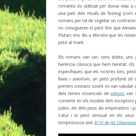
romàntic és utilitzat per donar vida a
una part dels rituals de festeig (com 
romans per tal de segellar un contracte
no conegueren el petó fins que Alexandre
Plutarc ens diu a
Moralia
que les núvie
petó al marit.
Els romans van ser, sens dubte, uns 
herència clàssica que hem heretat. Els
específiques que els nostres bes, pet
llavis i
savolium
, un petó profund (el
primers cristians sovint es van saluda
dels temes essencials de
petons
van s
convertir en els models dels escriptors 
Judes, els dels peus als emperadors i pa
Catul i el petó sensual en els seu
tempestuosa (
vid
.
El Fil de les Clàssique