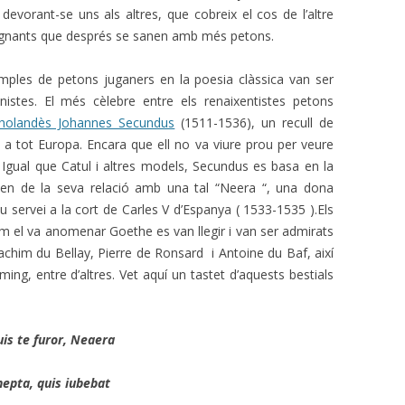
devorant-se uns als altres, que cobreix el cos de l’altre
gnants que després se sanen amb més petons.
mples de petons juganers en la poesia clàssica van ser
stes. El més cèlebre entre els renaixentistes petons
olandès Johannes Secundus
(1511-1536), un recull de
t a tot Europa. Encara que ell no va viure prou per veure
gual que Catul i altres models, Secundus es basa en la
en de la seva relació amb una tal “Neera “, una dona
 servei a la cort de Carles V d’Espanya ( 1533-1535 ).Els
 el va anomenar Goethe es van llegir i van ser admirats
achim du Bellay, Pierre de Ronsard i Antoine du Baf, així
ng, entre d’altres. Vet aquí un tastet d’aquests bestials
is te furor, Neaera
nepta, quis iubebat