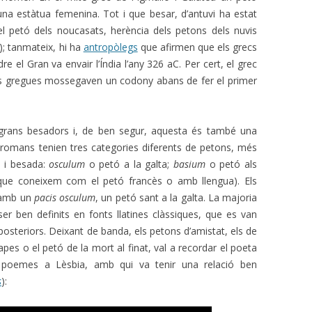
 una estàtua femenina. Tot i que besar, d’antuvi ha estat
el petó dels noucasats, herència dels petons dels nuvis
); tanmateix, hi ha
antropòlegs
que afirmen que els grecs
 el Gran va envair l’Índia l’any 326 aC. Per cert, el grec
s gregues mossegaven un codony abans de fer el primer
grans besadors i, de ben segur, aquesta és també una
 romans tenien tres categories diferents de petons, més
ó i besada:
osculum
o petó a la galta;
basium
o petó als
 que coneixem com el petó francès o amb llengua). Els
r amb un
pacis osculum
, un petó sant a la galta. La majoria
er ben definits en fonts llatines clàssiques, que es van
posteriors. Deixant de banda, els petons d’amistat, els de
pes o el petó de la mort al finat, val a recordar el poeta
s poemes a Lèsbia, amb qui va tenir una relació ben
s
):