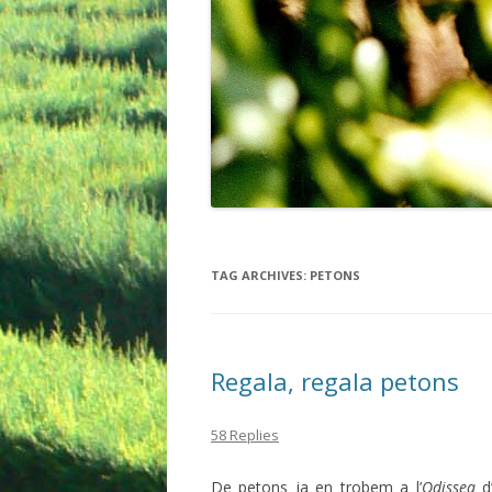
TAG ARCHIVES:
PETONS
Regala, regala petons
58 Replies
De petons ja en trobem a l’
Odissea
d’