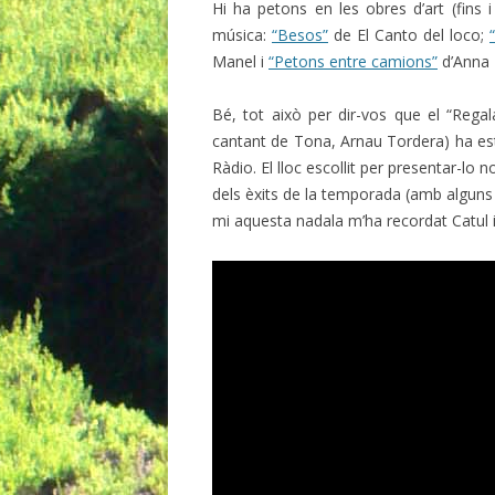
Hi ha petons en les obres d’art (fins i
música:
“Besos”
de El Canto del loco;
Manel i
“Petons entre camions”
d’Anna
Bé, tot això per dir-vos que el “Reg
cantant de Tona, Arnau Tordera) ha est
Ràdio. El lloc escollit per presentar-lo n
dels èxits de la temporada (amb alguns
mi aquesta nadala m’ha recordat Catul i 