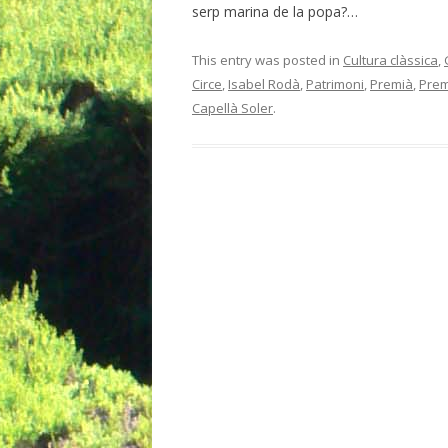
serp marina de la popa?…
This entry was posted in
Cultura clàssica
,
Circe
,
Isabel Rodà
,
Patrimoni
,
Premià
,
Prem
Capellà Soler
.