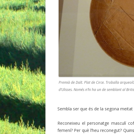
Premià de Dalt. Plat de Circe. Troballa arqueol
d’Ulisses. Només n’hi ha un de semblant al Bri
Sembla ser que és de la segona meitat d
Reconeixeu el personatge masculí c
femení? Per què l’heu reconegut? Quins