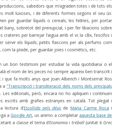
roduccions, sabedors que m’agraden totes i de tots els
a les molt luxoses, i de diferents formes segons el seu ús:
ien per guardar líquids o cereals; les hídries, per portar
del bany, sobretot del prenupcial, i per fer libacions sobre
rateres per barrejar l’aigua amb el vi; la cílix, l’escifos i
er servir els líquids; petits flascons per als perfums com
es, com la píxide, per guardar joies i cosmètics, etc.
 un bon testimoni per estudiar la vida quotidiana o el
atalà el nom de les peces no sempre apareix ben transcrit i
t i que fa molts anys que Joan Alberich i Montserrat Ros
ia a
“Transcripció i transliteració dels noms dels principals
 Les editorials, però, encara no ho apliquen i continuen
s escrits amb grafies estranyes en català. Tot plegat i
 lectura d’
Escollida pels déus
de
Maria Carme Roca
i
rega a
Google Art
, us animo a completar
aquesta base de
tant a classe el tema d’
Economia i treball
(unitat 6
Grec