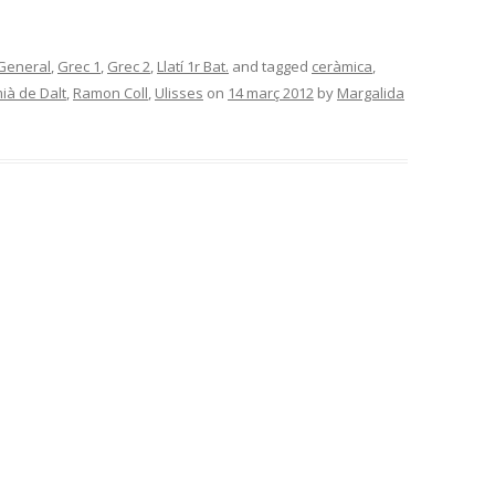
General
,
Grec 1
,
Grec 2
,
Llatí 1r Bat.
and tagged
ceràmica
,
ià de Dalt
,
Ramon Coll
,
Ulisses
on
14 març 2012
by
Margalida