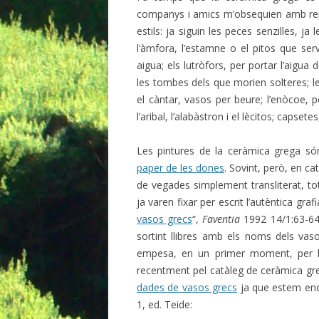
companys i amics m’obsequien amb rep
estils: ja siguin les peces senzilles, j
l’àmfora, l’estamne o el pitos que serv
aigua; els lutròfors, per portar l’aigua 
les tombes dels que morien solteres; les c
el càntar, vasos per beure; l’enòcoe, p
l’aribal, l’alabàstron i el lècitos; capset
Les pintures de la ceràmica grega són
paper de les dones
. Sovint, però, en c
de vegades simplement transliterat, to
ja varen fixar per escrit l’autèntica graf
vasos grecs
“,
Faventia
1992 14/1:63-64.
sortint llibres amb els noms dels vaso
empesa, en un primer moment, per la
recentment pel catàleg de ceràmica g
dades de vasos grecs
ja que estem ence
1, ed. Teide: