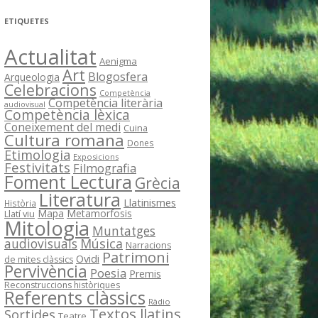
ETIQUETES
Actualitat
Aenigma
Art
Blogosfera
Arqueologia
Celebracions
Competència
Competència literària
audiovisual
Competència lèxica
Coneixement del medi
Cuina
Cultura romana
Dones
Etimologia
Exposicions
Festivitats
Filmografia
Foment Lectura
Grècia
Literatura
Llatinismes
Història
Mapa
Metamorfosis
Llatí viu
Mitologia
Muntatges
Música
audiovisuals
Narracions
Patrimoni
Ovidi
de mites clàssics
Pervivència
Poesia
Premis
Reconstruccions històriques
Referents clàssics
Ràdio
Textos llatins
Sortides
Teatre