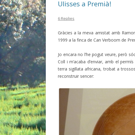
Ulisses a Premià!
6 Replies
Gràcies a la meva amistat amb Ramon Co
1999 a la finca de Can Verboom de Pre
Jo encara no l’he pogut veure, però só
Coll i m’acaba d’enviar, amb el permís
terra sigillata africana, trobat a tro
reconstruir sencer: