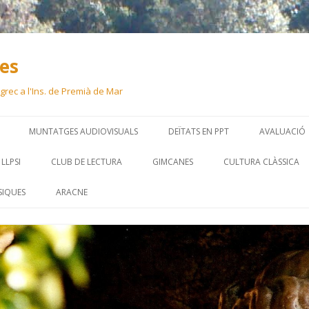
ues
 i grec a l'Ins. de Premià de Mar
Skip
to
MUNTATGES AUDIOVISUALS
DEÏTATS EN PPT
AVALUACIÓ
content
LLPSI
CLUB DE LECTURA
GIMCANES
CULTURA CLÀSSICA
SIQUES
ARACNE