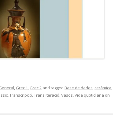
General
,
Grec 1
,
Grec 2
and tagged
Base de dades
,
ceràmica
,
ssic
,
Transcripció
,
Transliteració
,
Vasos
,
Vida quotidiana
on