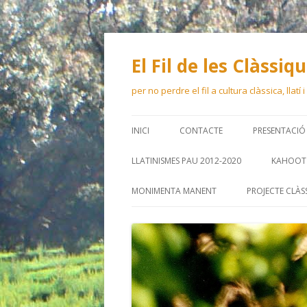
El Fil de les Clàssiq
per no perdre el fil a cultura clàssica, llatí
INICI
CONTACTE
PRESENTACIÓ
LLATINISMES PAU 2012-2020
KAHOOT 
MONIMENTA MANENT
PROJECTE CLÀS