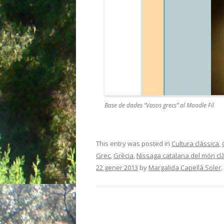
Base de dades “Vasos grecs” al Moodle Fil
This entry was posted in
Cultura clàssica
,
Grec
,
Grècia
,
Nissaga catalana del món clà
22 gener 2013
by
Margalida Capellà Soler
.