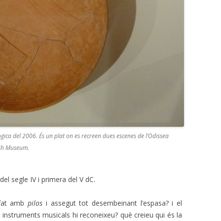
ògica del 2006. És un plat on es recreen dues escenes de l’Odissea
tish Museum.
el segle IV i primera del V dC.
ofat amb
pilos
i assegut tot desembeinant l’espasa? i el
 instruments musicals hi reconeixeu? què creieu qui és la