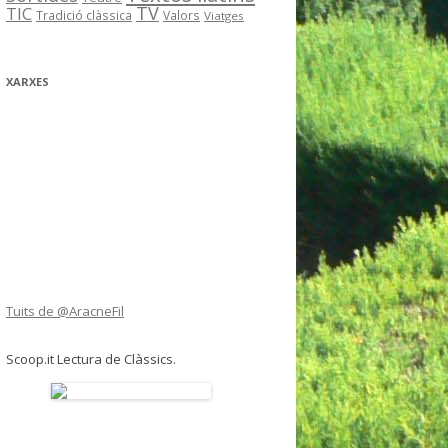
TV
TIC
Tradició clàssica
Valors
Viatges
XARXES
Tuits de @AracneFil
Scoop.it Lectura de Clàssics.