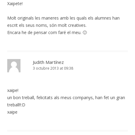
Xaipete!
Molt originals les maneres amb les quals els alumnes han
escrit els seus noms, són molt creatives.
Encara he de pensar com faré el meu. 🙂
Judith Martínez
3 octubre 2013 at 09:38
xaipe!
un bon treball, felicitats als meus companys, han fet un gran
treball!!:D
xaipe