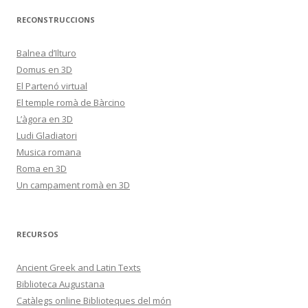
RECONSTRUCCIONS
Balnea d’Ilturo
Domus en 3D
El Partenó virtual
El temple romà de Bàrcino
L’àgora en 3D
Ludi Gladiatori
Musica romana
Roma en 3D
Un campament romà en 3D
RECURSOS
Ancient Greek and Latin Texts
Biblioteca Augustana
Catàlegs online Biblioteques del món