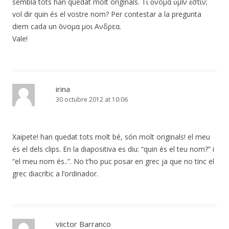
sembla tots han quedat molt originals. Τί ὂνομα ὑμῖν ἐστιν;
vol dir quin és el vostre nom? Per contestar a la pregunta
diem cada un ὂνομα μοι Ανδρεα.
Vale!
irina
30 octubre 2012 at 10:06
Xaipete! han quedat tots molt bé, són molt originals! el meu
és el dels clips. En la diapositiva es diu: “quin és el teu nom?” i
“el meu nom és..”. No t’ho puc posar en grec ja que no tinc el
grec diacrític a l’ordinador.
viictor Barranco