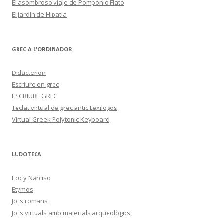
El asombroso viaje de Pomponio Flato
El jardín de Hipatia
GREC A L'ORDINADOR
Didacterion
Escriure en grec
ESCRIURE GREC
Teclat virtual de grec antic Lexilogos
Virtual Greek Polytonic Keyboard
LUDOTECA
Eco y Narciso
Etymos
Jocs romans
Jocs virtuals amb materials arqueològics