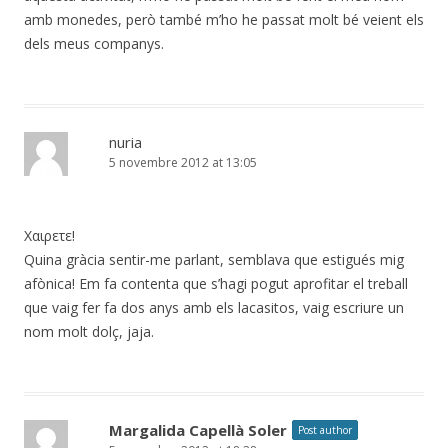
amb monedes, però també m’ho he passat molt bé veient els
dels meus companys.
nuria
5 novembre 2012 at 13:05
Χαιρετε!
Quina gràcia sentir-me parlant, semblava que estigués mig
afònica! Em fa contenta que s’hagi pogut aprofitar el treball
que vaig fer fa dos anys amb els lacasitos, vaig escriure un
nom molt dolç, jaja.
Margalida Capellà Soler
Post author