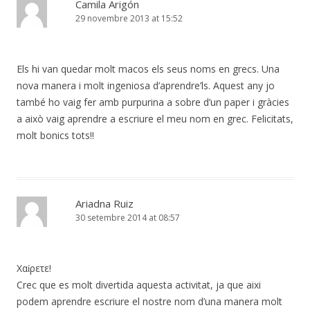
Camila Arigón
29 novembre 2013 at 15:52
Els hi van quedar molt macos els seus noms en grecs. Una
nova manera i molt ingeniosa d’aprendre’ls. Aquest any jo
també ho vaig fer amb purpurina a sobre d’un paper i gràcies
a això vaig aprendre a escriure el meu nom en grec. Felicitats,
molt bonics tots!!
Ariadna Ruiz
30 setembre 2014 at 08:57
Χαίρετε!
Crec que es molt divertida aquesta activitat, ja que aixi
podem aprendre escriure el nostre nom d’una manera molt