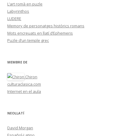
L’art romà en puzle
Labyrinthos
LUDERE
Memory de personatges històrics romans
Mots encreuats en llatí d’Ephemeris
Puzle d’un temple grec
MEMBRE DE
Chiron
culturaclasica.com
Internet en el aula
NEOLLATÍ
David Morgan
Español-Latino