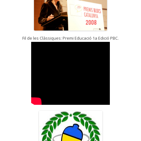
Fil de les Clàssiques: Premi Educació 1a Edició PBC.