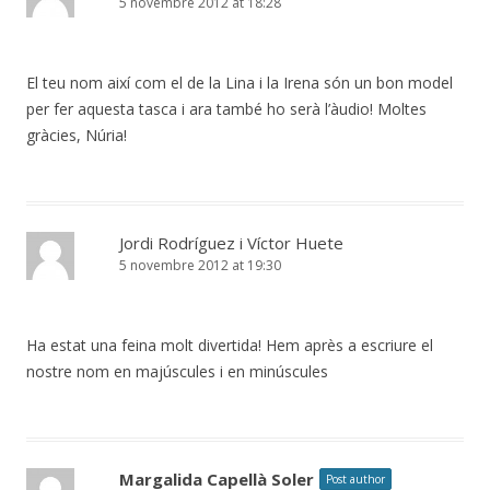
5 novembre 2012 at 18:28
El teu nom així com el de la Lina i la Irena són un bon model
per fer aquesta tasca i ara també ho serà l’àudio! Moltes
gràcies, Núria!
Jordi Rodríguez i Víctor Huete
5 novembre 2012 at 19:30
Ha estat una feina molt divertida! Hem après a escriure el
nostre nom en majúscules i en minúscules
Margalida Capellà Soler
Post author