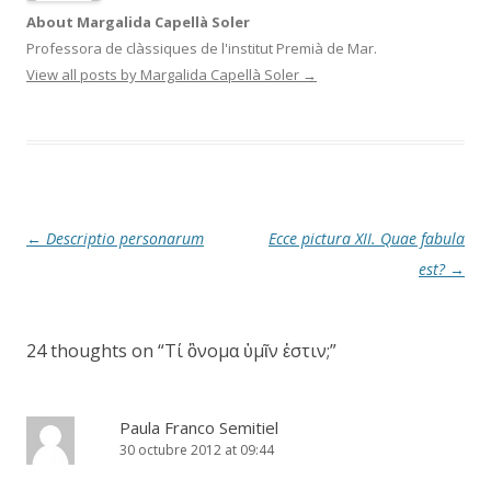
About Margalida Capellà Soler
Professora de clàssiques de l'institut Premià de Mar.
View all posts by Margalida Capellà Soler
→
Post
←
Descriptio personarum
Ecce pictura XII. Quae fabula
navigation
est?
→
24 thoughts on “
Τί ὂνομα ὑμῖν ἐστιν;
”
Paula Franco Semitiel
30 octubre 2012 at 09:44