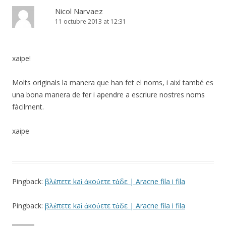
Nicol Narvaez
11 octubre 2013 at 12:31
xaipe!
Molts originals la manera que han fet el noms, i aixì també es
una bona manera de fer i apendre a escriure nostres noms
fàcilment.
xaipe
Pingback:
βλέπετε kaὶ ἀκούετε τάδε | Aracne fila i fila
Pingback:
βλέπετε kaὶ ἀκούετε τάδε | Aracne fila i fila