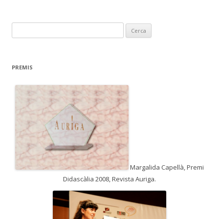
C
e
r
c
PREMIS
a
:
Margalida Capellà, Premi
Didascàlia 2008, Revista Auriga.