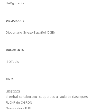
illARgonauta
DICCIONARIS
Diccionario Griego-Español (DGE)
DOCUMENTS
ISOTools
EINES
Diogenes
El treball col·laboratiu i cooperatiu a l'aula de clàssiques
FLICKR de CHIRON
Google docs El Fil