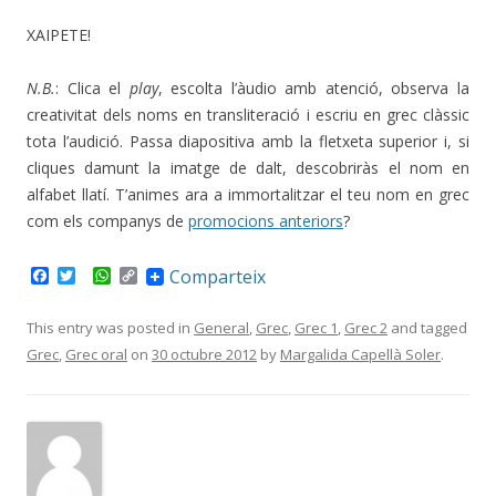
ΧΑΙΡΕΤΕ!
N.B.
: Clica el
play
, escolta l’àudio amb atenció, observa la
creativitat dels noms en transliteració i escriu en grec clàssic
tota l’audició. Passa diapositiva amb la fletxeta superior i, si
cliques damunt la imatge de dalt, descobriràs el nom en
alfabet llatí. T’animes ara a immortalitzar el teu nom en grec
com els companys de
promocions anteriors
?
F
T
W
C
Comparteix
a
w
h
o
c
i
a
p
e
t
t
y
This entry was posted in
General
,
Grec
,
Grec 1
,
Grec 2
and tagged
b
t
s
L
Grec
,
Grec oral
on
30 octubre 2012
by
Margalida Capellà Soler
.
o
e
A
i
o
r
p
n
k
p
k