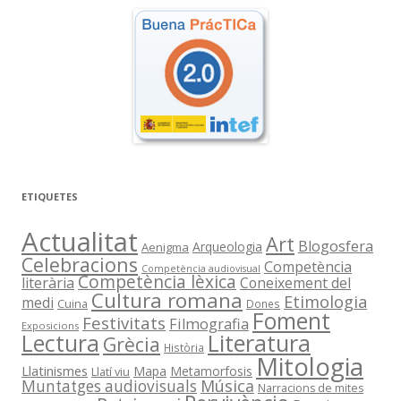
ETIQUETES
Actualitat
Art
Blogosfera
Arqueologia
Aenigma
Celebracions
Competència
Competència audiovisual
Competència lèxica
literària
Coneixement del
Cultura romana
Etimologia
medi
Cuina
Dones
Foment
Festivitats
Filmografia
Exposicions
Literatura
Lectura
Grècia
Història
Mitologia
Llatinismes
Mapa
Metamorfosis
Llatí viu
Música
Muntatges audiovisuals
Narracions de mites