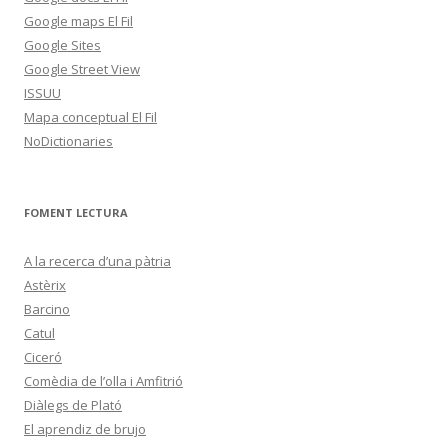
Google maps El Fil
Google Sites
Google Street View
ISSUU
Mapa conceptual El Fil
NoDictionaries
FOMENT LECTURA
A la recerca d’una pàtria
Astèrix
Barcino
Catul
Ciceró
Comèdia de l’olla i Amfitrió
Diàlegs de Plató
El aprendiz de brujo