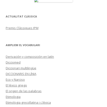
ACTUALITAT CLÀSSICA
Premis Clàssiques IPM
AMPLIEM EL VOCABULARI
Derivación y composición en latín
Dicciomed
Diccionari multilingüe
DICCIONARIS EN LÍNIA
Eco y Narciso
El léxico griego
El origen de las palabras
Etimologia
Etimologia grecollatina i c.lèxica