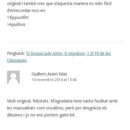
original i també crec que d’aquesta manera es més fàcil
d’enrecordar-nos-en.
>Έρρωσθε!
>Αριάδνα
Pingback:
Τί ὂνομα ὑμῖν ἐστιν; τί σημαίνει; | El Fil de les
Clàssiques
Guillem Acien Mas
14 novembre 2014 at 13:46
Molt original, felicitats. M’agradaria tenir tanta facilitat amb
les manualitats com vosaltres, però per desgràcia els
dibuixos i jo no ens portem gaire bé.