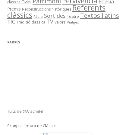
Pervivència
Patrimoni
Poesia
Ovidi
clàssics
Referents
Premis
Reconstruccions històriques
clàssics
Textos llatins
Sortides
Teatre
Ràdio
TV
TIC
Tradició clàssica
Valors
Viatges
XARXES
Tuits de @AracneFil
Scoop.it Lectura de Clàssics.