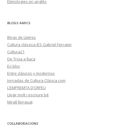
Etimologies en anglès
BLOGS AMICS
Blogs de Lletres
Cultura clàssica IES Gabriel Ferrater
Cultura21
De Troia a Ítaca
En bloc
Entre clásicos y modernos
Jornadas de Cultura Clásica.com
L’EMPREMTA D’ORFEU
Llegir molt i escriure bé
Mirall llenguat
COL·LABORACIONS