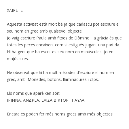
ΧΑΙΡΕΤΕ!
Aquesta activitat està molt bé ja que cadascú pot escriure el
seu nom en grec amb qualsevol objecte.
Jo vaig escriure Paula amb fitxes de Dòmino i la gràcia és que
totes les peces encaixen, com si estigués jugant una partida.
Hi ha gent que ha escrit es seu nom en minúscules, jo en
majúscules.
He observat que hi ha molt mètodes d’escriure el nom en
grec, amb: Monedes, botons, llaminadures i clips.
Els noms que aparèixen són:
ΙΡΙΝΝΑ, ΑΝΔΡΕΑ, ΕΛΙΣΑ,ΒΙΚΤΟΡ i ΠΑΥΛΑ.
Encara es poden fer més noms grecs amb més objectes!