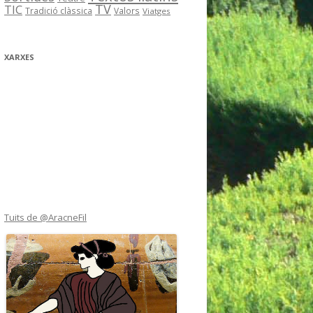
TV
TIC
Tradició clàssica
Valors
Viatges
XARXES
Tuits de @AracneFil