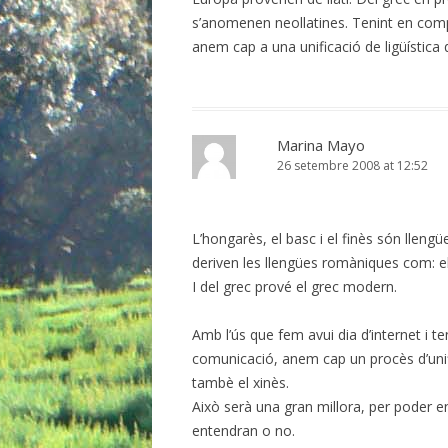
s’anomenen neollatines. Tenint en comp
anem cap a una unificació de ligüística
Marina Mayo
26 setembre 2008 at 12:52
L’hongarès, el basc i el finès són lleng
deriven les llengües romàniques com: el
I del grec prové el grec modern.
Amb l’ús que fem avui dia d’internet i t
comunicació, anem cap un procès d’unific
tambè el xinès.
Això serà una gran millora, per poder en
entendran o no.