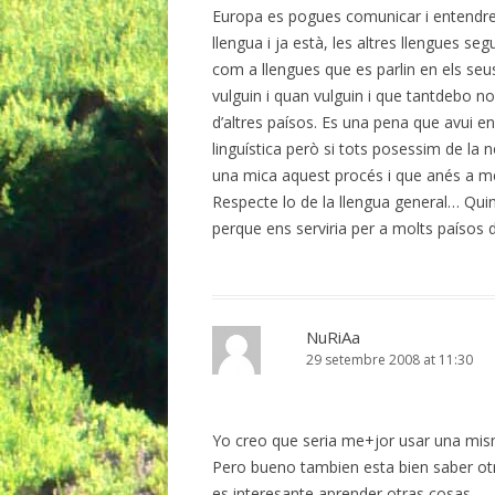
Europa es pogues comunicar i entendre
llengua i ja està, les altres llengues se
com a llengues que es parlin en els seus
vulguin i quan vulguin i que tantdebo n
d’altres paísos. Es una pena que avui e
linguística però si tots posessim de la
una mica aquest procés i que anés a m
Respecte lo de la llengua general… Quin
perque ens serviria per a molts paísos 
NuRiAa
29 setembre 2008 at 11:30
Yo creo que seria me+jor usar una mis
Pero bueno tambien esta bien saber otr
es interesante aprender otras cosas…