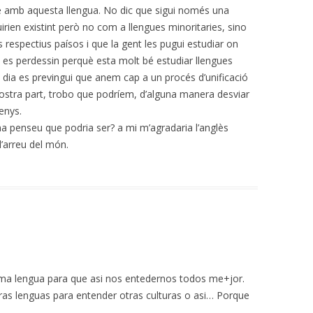
 amb aquesta llengua. No dic que sigui només una
guirien existint però no com a llengues minoritaries, sino
 respectius paísos i que la gent les pugui estudiar on
o es perdessin perquè esta molt bé estudiar llengues
n dia es previngui que anem cap a un procés d’unificació
 nostra part, trobo que podríem, d’alguna manera desviar
enys.
a penseu que podria ser? a mi m’agradaria l’anglès
d’arreu del món.
ma lengua para que asi nos entedernos todos me+jor.
as lenguas para entender otras culturas o asi… Porque