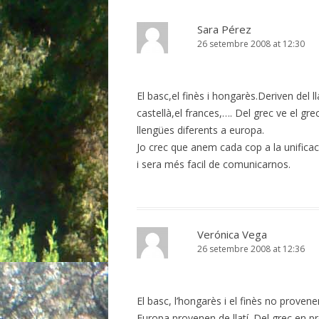
Sara Pérez
26 setembre 2008 at 12:30
El basc,el finès i hongarès.Deriven del l
castellà,el frances,…. Del grec ve el gr
llengües diferents a europa.
Jo crec que anem cada cop a la unificac
i sera més facil de comunicarnos.
Verónica Vega
26 setembre 2008 at 12:36
El basc, l’hongarès i el finès no proven
Europa provenen de llatí. Del grec en p