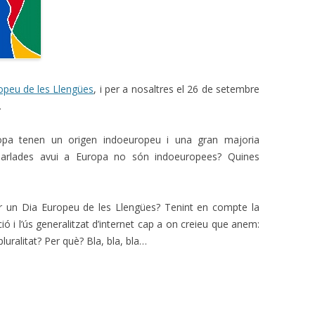
opeu de les Llengües
, i per a nosaltres el 26 de setembre
.
ropa tenen un origen indoeuropeu i una gran majoria
 parlades avui a Europa no són indoeuropees? Quines
ar un Dia Europeu de les Llengües? Tenint en compte la
ó i l’ús generalitzat d’internet cap a on creieu que anem:
 pluralitat? Per què? Bla, bla, bla…