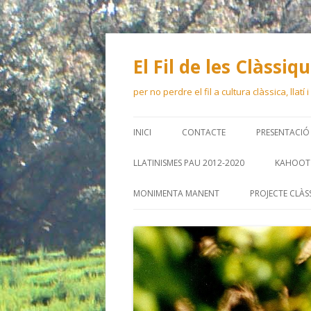
El Fil de les Clàssiq
per no perdre el fil a cultura clàssica, llatí
INICI
CONTACTE
PRESENTACIÓ
LLATINISMES PAU 2012-2020
KAHOOT 
MONIMENTA MANENT
PROJECTE CLÀS