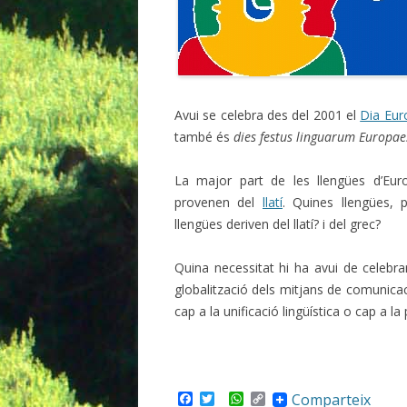
Avui se celebra des del 2001 el
Dia Eur
també és
dies festus linguarum Europae
La major part de les llengües d’Eu
provenen del
llatí
. Quines llengües,
llengües deriven del llatí? i del grec?
Quina necessitat hi ha avui de celebr
globalització dels mitjans de comunicaci
cap a la unificació lingüística o cap a la
F
T
W
C
Comparteix