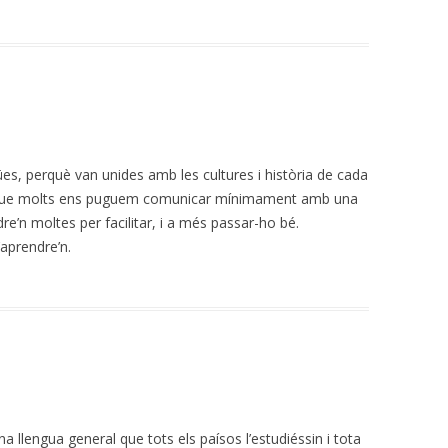
es, perquè van unides amb les cultures i història de cada
é que molts ens puguem comunicar mínimament amb una
e’n moltes per facilitar, i a més passar-ho bé.
’aprendre’n.
a llengua general que tots els paísos l’estudiéssin i tota