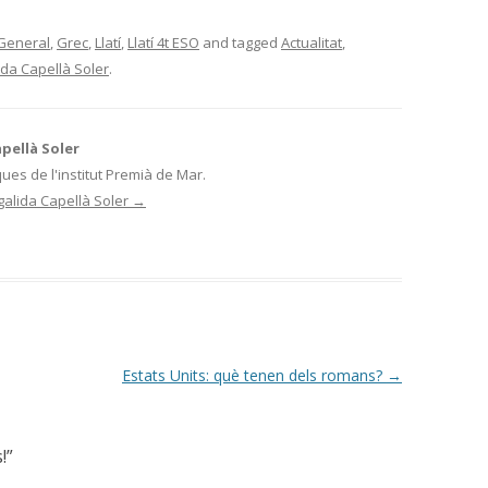
General
,
Grec
,
Llatí
,
Llatí 4t ESO
and tagged
Actualitat
,
da Capellà Soler
.
pellà Soler
ues de l'institut Premià de Mar.
galida Capellà Soler
→
Estats Units: què tenen dels romans?
→
!
”