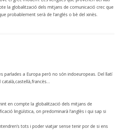
te la globalització dels mitjans de comunicació crec que
 que probablement serà de l’anglés o bè del xinès.
ües parlades a Europa però no són indoeuropeas. Del llatí
 català,castellà,francès…
enint en compte la globalització dels mitjans de
ació lingüística, on predominarà l’anglès i qui sap si
tendren’s tots i poder viatjar sense tenir por de si ens