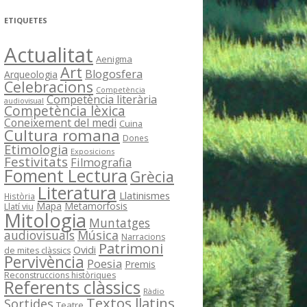
ETIQUETES
Actualitat
Aenigma
Art
Blogosfera
Arqueologia
Celebracions
Competència
Competència literària
audiovisual
Competència lèxica
Coneixement del medi
Cuina
Cultura romana
Dones
Etimologia
Exposicions
Festivitats
Filmografia
Foment Lectura
Grècia
Literatura
Llatinismes
Història
Mapa
Metamorfosis
Llatí viu
Mitologia
Muntatges
Música
audiovisuals
Narracions
Patrimoni
Ovidi
de mites clàssics
Pervivència
Poesia
Premis
Reconstruccions històriques
Referents clàssics
Ràdio
Textos llatins
Sortides
Teatre