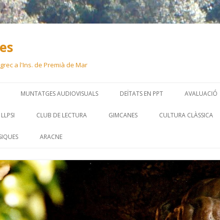
ues
 i grec a l'Ins. de Premià de Mar
Skip
to
MUNTATGES AUDIOVISUALS
DEÏTATS EN PPT
AVALUACIÓ
content
LLPSI
CLUB DE LECTURA
GIMCANES
CULTURA CLÀSSICA
SIQUES
ARACNE