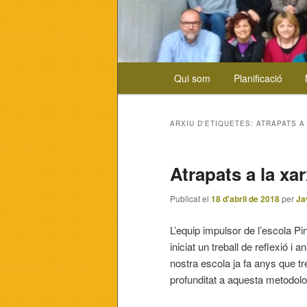
Menú
Qui som
Planificació
Aneu
Aneu
principal
al
al
ARXIU D'ETIQUETES:
ATRAPATS A
contingut
contingut
Atrapats a la xa
principal
secundari
Publicat el
18 d'abril de 2018
per
Ja
L’equip impulsor de l’escola P
iniciat un treball de reflexió i 
nostra escola ja fa anys que tr
profunditat a aquesta metodolo