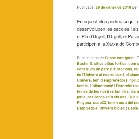
Publicat el
29 de gener de 2018
per
En aquest bloc podreu seguir en
desenvolupen les escoles i els 
el Pla d’Urgell, l’Urgell, el Pa
participen a la Xarxa de Comp
Publicat dins de
Sense categoria
|
E
Bastim!!
,
citius altius fortius
,
com s
construïm un parc d'atraccions
,
cu
de l'Univers al nostre barri
,
el cine
Univers
,
fem d'emprenedors
,
hort 
kòmic
,
L'alimentació i l'exercici físi
feines de les nostres famílies
,
les 
patis
,
per llepar-se'n els dits
,
Què e
Pinyana
,
suso33
,
tenim cura del no
Baix Segrià
,
Univers biotec
|
Deixa