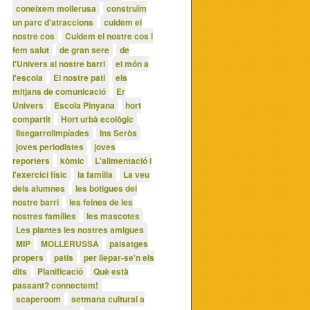
coneixem mollerusa
construïm
un parc d'atraccions
cuidem el
nostre cos
Cuidem el nostre cos i
fem salut
de gran sere
de
l'Univers al nostre barri
el món a
l'escola
El nostre pati
els
mitjans de comunicació
Er
Univers
Escola Pinyana
hort
compartit
Hort urbà ecològic
IIsegarrolimpíades
Ins Seròs
joves periodistes
joves
reporters
kòmic
L'alimentació i
l'exercici físic
la família
La veu
dels alumnes
les botigues del
nostre barri
les feines de les
nostres famílies
les mascotes
Les plantes les nostres amigues
MIP
MOLLERUSSA
paisatges
propers
patis
per llepar-se'n els
dits
Planificació
Què està
passant? connectem!
scaperoom
setmana cultural a