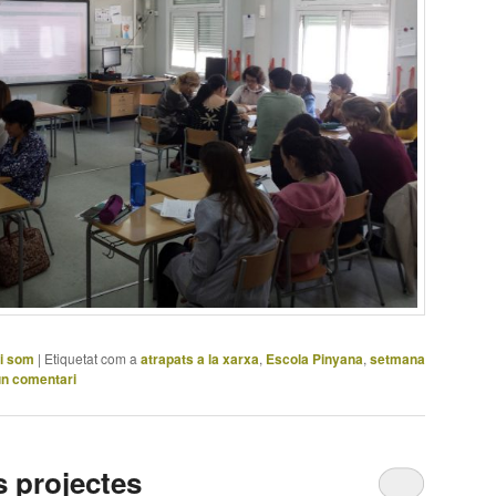
i som
|
Etiquetat com a
atrapats a la xarxa
,
Escola Pinyana
,
setmana
un comentari
s projectes