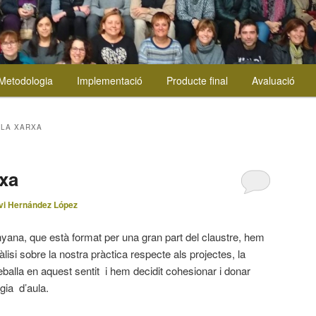
Metodologia
Implementació
Producte final
Avaluació
 LA XARXA
rxa
vi Hernández López
inyana, que està format per una gran part del claustre, hem
anàlisi sobre la nostra pràctica respecte als projectes, la
eballa en aquest sentit i hem decidit cohesionar i donar
gia d’aula.