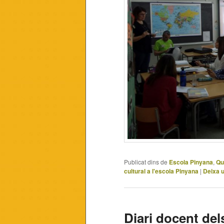
Publicat dins de
Escola Pinyana
,
Qu
cultural a l'escola Pinyana
|
Deixa 
Diari docent del