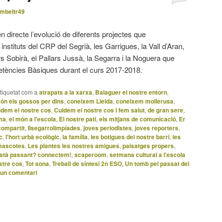
mbeltr49
 directe l’evolució de diferents projectes que
instituts del CRP del Segrià, les Garrigues, la Vall d’Aran,
llars Sobirà, el Pallars Jussà, la Segarra i la Noguera que
etències Bàsiques durant el curs 2017-2018.
tiquetat com a
atrapats a la xarxa
,
Balaguer el nostre entorn
,
ón els gossos per dins
,
coneixem Lleida
,
coneixem mollerusa
,
idem el nostre cos
,
Cuidem el nostre cos i fem salut
,
de gran sere
,
ma
,
el món a l'escola
,
El nostre pati
,
els mitjans de comunicació
,
Er
compartit
,
IIsegarrolimpíades
,
joves periodistes
,
joves reporters
,
c
,
l'hort urbà ecològic
,
la família
,
les botigues del nostre barri
,
les
mascotes
,
Les plantes les nostres amigues
,
paisatges propers
,
stà passant? connectem!
,
scaperoom
,
setmana cultural a l'escola
stre cos
,
Tot sona
,
Treball de síntesi 2n ESO
,
Un tomb pel passat del
 un comentari