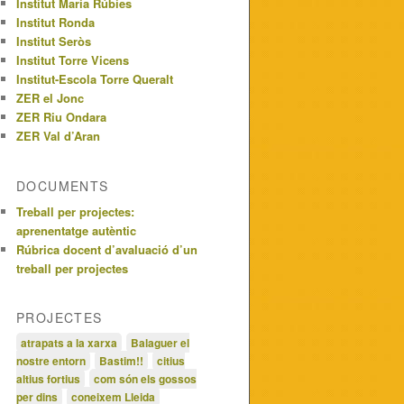
Institut Maria Rúbies
Institut Ronda
Institut Seròs
Institut Torre Vicens
Institut-Escola Torre Queralt
ZER el Jonc
ZER Riu Ondara
ZER Val d’Aran
DOCUMENTS
Treball per projectes:
aprenentatge autèntic
Rúbrica docent d’avaluació d’un
treball per projectes
PROJECTES
atrapats a la xarxa
Balaguer el
nostre entorn
Bastim!!
citius
altius fortius
com són els gossos
per dins
coneixem Lleida