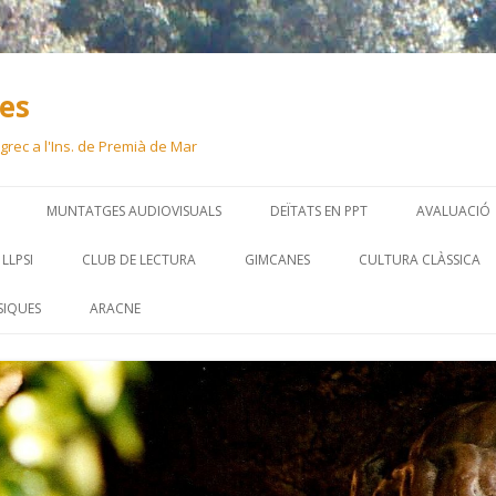
ues
 i grec a l'Ins. de Premià de Mar
Skip
to
MUNTATGES AUDIOVISUALS
DEÏTATS EN PPT
AVALUACIÓ
content
LLPSI
CLUB DE LECTURA
GIMCANES
CULTURA CLÀSSICA
SIQUES
ARACNE