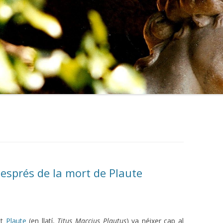
esprés de la mort de Plaute
it
Plaute
(en llatí,
Titus Maccius Plautus
) va néixer cap al