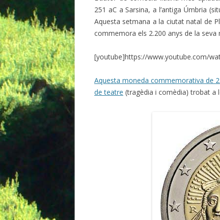
251 aC a Sarsina, a l’antiga Úmbria (s
Aquesta setmana a la ciutat natal de P
commemora els 2.200 anys de la seva 
[youtube]https://www.youtube.com/wa
Aquesta moneda commemorativa de 2
de teatre
(tragèdia i comèdia) trobat a 