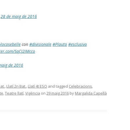
)
28 de maig de 2016
locosebelle
con
#divisionale
#Plauto
#esclusiva
tter.com/SqCJ2IMcco
maig de 2016
Bat.
,
Llatí 2n Bat.
,
Llatí 4t ESO
and tagged
Celebracions
,
te
,
Teatre llatí
,
Vigència
on
29 maig 2016
by
Margalida Capellà