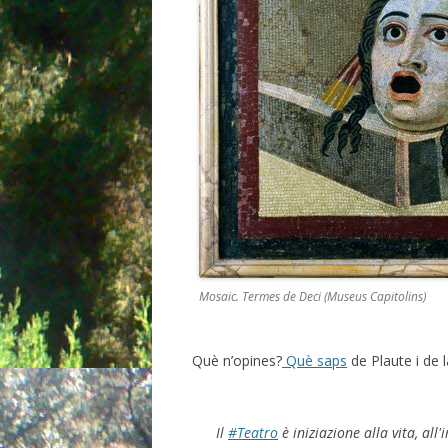
Mosaic. Termes de Deci (Museus Capitolins)
Què n’opines?
Què saps
de Plaute i de l
Il
#Teatro
è iniziazione alla vita, all