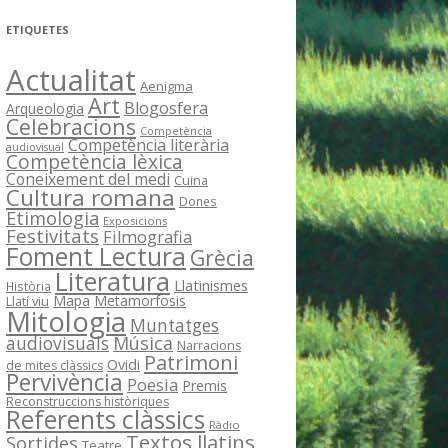
ETIQUETES
Actualitat
Aenigma
Art
Blogosfera
Arqueologia
Celebracions
Competència
Competència literària
audiovisual
Competència lèxica
Coneixement del medi
Cuina
Cultura romana
Dones
Etimologia
Exposicions
Festivitats
Filmografia
Foment Lectura
Grècia
Literatura
Llatinismes
Història
Mapa
Metamorfosis
Llatí viu
Mitologia
Muntatges
Música
audiovisuals
Narracions
Patrimoni
Ovidi
de mites clàssics
Pervivència
Poesia
Premis
Reconstruccions històriques
Referents clàssics
Ràdio
Textos llatins
Sortides
Teatre