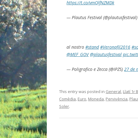
https://t.co/vmQlfNZMDk
— Plautus Festival (@plautusfestival
al nostro
#stand
#Veronafil2016
#so
@MEF_GOV
@plautusfestival
pic.twi
— Poligrafico e Zecca (@IPZS)
27 de 
This entry was posted in
General
,
Llatí 1r 
Comèdia
,
Euro
,
Moneda
,
Pervivència
,
Plau
Soler
.