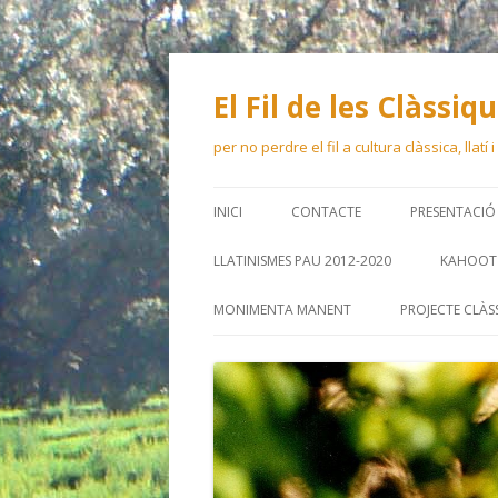
El Fil de les Clàssiq
per no perdre el fil a cultura clàssica, llatí
INICI
CONTACTE
PRESENTACIÓ
LLATINISMES PAU 2012-2020
KAHOOT 
MONIMENTA MANENT
PROJECTE CLÀS