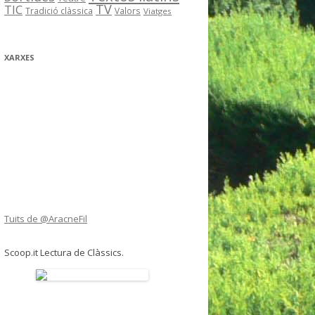
TV
TIC
Tradició clàssica
Valors
Viatges
XARXES
Tuits de @AracneFil
Scoop.it Lectura de Clàssics.