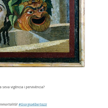
a seva vigència i pervivència?
'immortalità!
#GiorgioAlbertazzi