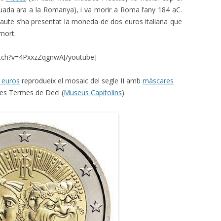
ituada ara a la Romanya), i va morir a Roma l’any 184 aC.
laute s’ha presentat la moneda de dos euros italiana que
mort.
tch?v=4PxxzZqgnwA[/youtube]
 euros
reprodueix el mosaic del segle II amb
màscares
les Termes de Deci (
Museus Capitolins
).