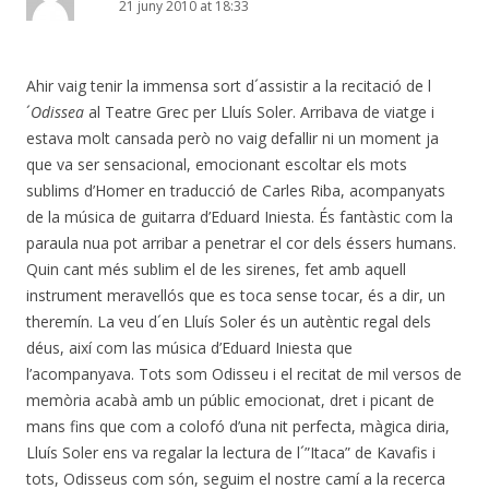
21 juny 2010 at 18:33
Ahir vaig tenir la immensa sort d´assistir a la recitació de l
´
Odissea
al Teatre Grec per Lluís Soler. Arribava de viatge i
estava molt cansada però no vaig defallir ni un moment ja
que va ser sensacional, emocionant escoltar els mots
sublims d’Homer en traducció de Carles Riba, acompanyats
de la música de guitarra d’Eduard Iniesta. És fantàstic com la
paraula nua pot arribar a penetrar el cor dels éssers humans.
Quin cant més sublim el de les sirenes, fet amb aquell
instrument meravellós que es toca sense tocar, és a dir, un
theremín. La veu d´en Lluís Soler és un autèntic regal dels
déus, així com las música d’Eduard Iniesta que
l’acompanyava. Tots som Odisseu i el recitat de mil versos de
memòria acabà amb un públic emocionat, dret i picant de
mans fins que com a colofó d’una nit perfecta, màgica diria,
Lluís Soler ens va regalar la lectura de l´”Itaca” de Kavafis i
tots, Odisseus com són, seguim el nostre camí a la recerca