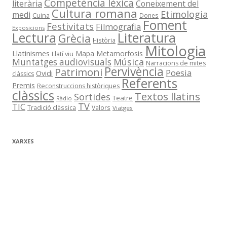
Competència lèxica
literària
Coneixement del
Cultura romana
Etimologia
medi
Cuina
Dones
Foment
Festivitats
Filmografia
Exposicions
Literatura
Lectura
Grècia
Història
Mitologia
Llatinismes
Mapa
Metamorfosis
Llatí viu
Música
Muntatges audiovisuals
Narracions de mites
Pervivència
Patrimoni
Poesia
Ovidi
clàssics
Referents
Premis
Reconstruccions històriques
clàssics
Textos llatins
Sortides
Teatre
Ràdio
TV
TIC
Tradició clàssica
Valors
Viatges
XARXES