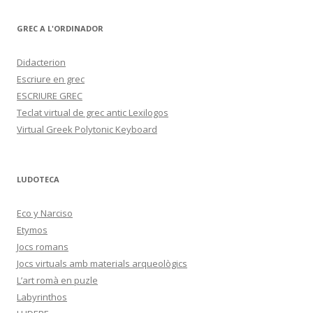
GREC A L'ORDINADOR
Didacterion
Escriure en grec
ESCRIURE GREC
Teclat virtual de grec antic Lexilogos
Virtual Greek Polytonic Keyboard
LUDOTECA
Eco y Narciso
Etymos
Jocs romans
Jocs virtuals amb materials arqueològics
L’art romà en puzle
Labyrinthos