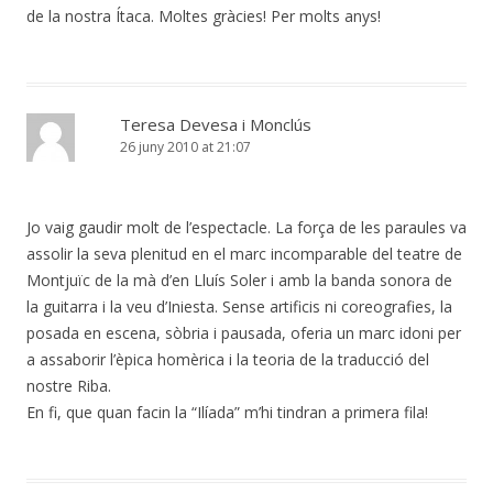
de la nostra Ítaca. Moltes gràcies! Per molts anys!
Teresa Devesa i Monclús
26 juny 2010 at 21:07
Jo vaig gaudir molt de l’espectacle. La força de les paraules va
assolir la seva plenitud en el marc incomparable del teatre de
Montjuïc de la mà d’en Lluís Soler i amb la banda sonora de
la guitarra i la veu d’Iniesta. Sense artificis ni coreografies, la
posada en escena, sòbria i pausada, oferia un marc idoni per
a assaborir l’èpica homèrica i la teoria de la traducció del
nostre Riba.
En fi, que quan facin la “Ilíada” m’hi tindran a primera fila!