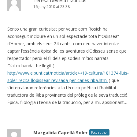
Teresa Devesa i Monclús
16 juny 2010 at 23:38
Sento una gran curiositat per veure com Rosich ha
aconseguit incloure en un sol espectacle tota l'”Odissea”
d’Homer, amb els seus 24 cants, com deu haver intentar
captar l’essència èpica de les aventures d’Odisseu sense que
l’espectador perdi el fil dels episodeis mítics narrats.
D’altra banda, he llegit (
http://www.elpunt.cat/noticia/article/-/19-cultura/181374-lluis-
soler-recita-llodissear-revisada-per-carles-riba.html
) que
s’intercalaran referències a la tècnica poètica i l’habilitat
traductora de Riba provinents del pròleg de la seva traducció.
Èpica, filologia i teoria de la traducció, per a mi, apssionant…
Margalida Capellà Soler
Post author