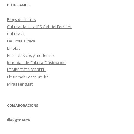
BLOGS AMICS
Blogs de Lletres
Cultura clàssica IES Gabriel Ferrater
Cultura21
De Troia a Ítaca
En bloc
Entre clásicos y modernos
Jornadas de Cultura Clásica.com
L’EMPREMTA D’ORFEU
Llegir molt i escriure bé
Mirall llenguat
COL·LABORACIONS
illARgonauta