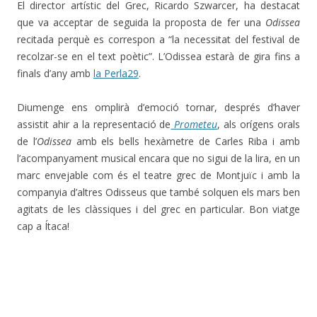
El director artístic del Grec, Ricardo Szwarcer, ha destacat
que va acceptar de seguida la proposta de fer una
Odissea
recitada perquè es correspon a “la necessitat del festival de
recolzar-se en el text poètic”. L’Odissea estarà de gira fins a
finals d’any amb
la Perla29
.
Diumenge ens omplirà d’emoció tornar, després d’haver
assistit ahir a la representació de
Prometeu
, als orígens orals
de l’
Odissea
amb els bells hexàmetre de Carles Riba i amb
l’acompanyament musical encara que no sigui de la lira, en un
marc envejable com és el teatre grec de Montjuïc i amb la
companyia d’altres Odisseus que també solquen els mars ben
agitats de les clàssiques i del grec en particular. Bon viatge
cap a Ítaca!