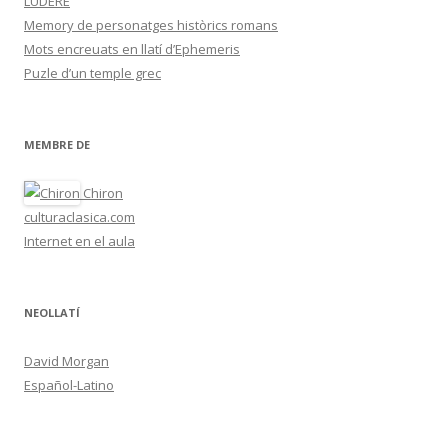
LUDERE
Memory de personatges històrics romans
Mots encreuats en llatí d’Ephemeris
Puzle d’un temple grec
MEMBRE DE
Chiron
culturaclasica.com
Internet en el aula
NEOLLATÍ
David Morgan
Español-Latino