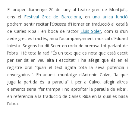
El proper diumenge 20 de juny al teatre grec de Montjuïc,
dins el
Festival Grec de Barcelona
, en
una única funció
podrem sentir recitar l’
Odissea
d’Homer en traducció al català
de Carles Riba i en boca de l’actor
Lluís Soler
, com si d’un
aede grec es tractés, amb l’acompanyament musical d’Eduard
Iniesta. Segons ha dit Soler en roda de premsa tot parlant de
l’obra i té tota la raó “És un text que es nota que està escrit
per ser dit en veu alta i escoltat” i ha afegit que és en el
registre oral “quan el text agafa tota la seva potència i
envergadura”. En aquest muntatge d’Antonio Calvo, “la que
juga la partida és la paraula” i, per a Calvo, afegir altres
elements seria “fer trampa i no aprofitar la paraula de Riba”,
en referència a la traducció de Carles Riba en la qual es basa
l’obra.