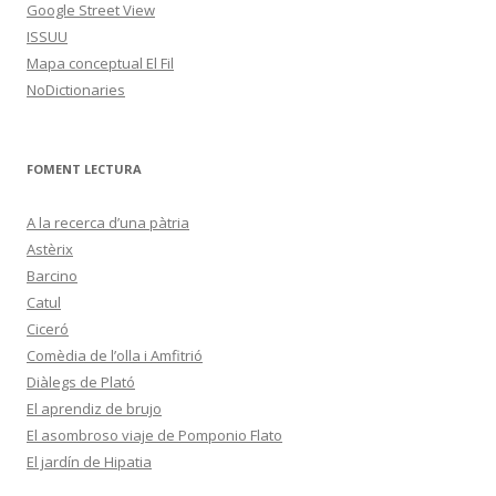
Google Street View
ISSUU
Mapa conceptual El Fil
NoDictionaries
FOMENT LECTURA
A la recerca d’una pàtria
Astèrix
Barcino
Catul
Ciceró
Comèdia de l’olla i Amfitrió
Diàlegs de Plató
El aprendiz de brujo
El asombroso viaje de Pomponio Flato
El jardín de Hipatia