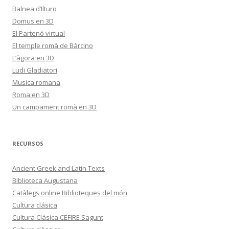
Balnea d’Ilturo
Domus en 3D
El Partenó virtual
El temple romà de Bàrcino
L’àgora en 3D
Ludi Gladiatori
Musica romana
Roma en 3D
Un campament romà en 3D
RECURSOS
Ancient Greek and Latin Texts
Biblioteca Augustana
Catàlegs online Biblioteques del món
Cultura clásica
Cultura Clásica CEFIRE Sagunt