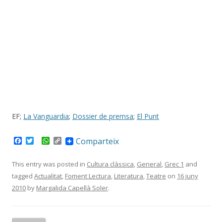
EF;
La Vanguardia
;
Dossier de premsa
;
El Punt
F
T
W
C
Comparteix
a
w
h
o
c
i
a
p
e
t
t
y
This entry was posted in
Cultura clàssica
,
General
,
Grec 1
and
b
t
s
L
tagged
Actualitat
,
Foment Lectura
,
Literatura
,
Teatre
on
16 juny
o
e
A
i
o
r
p
n
2010
by
Margalida Capellà Soler
.
k
p
k