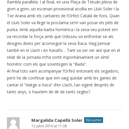
Rambla paral·lela. I al final, en una Plaça de Tetuán plena de
gom a gom, un escenari provisional acollia en Lluís Soler i la
Txe Arana amb els cantaires de l’Orfeó Català de fons. Quan
el Lluís Soler va llegir la proclama se’m van posar els pèls de
punta. Amb aquella barba homèrica i la seva veu potent em
va recordar la força amb què Odisseu va enfrontar-se als
designis divins per aconseguir la seva Ítaca. Vaig pensar
també en el Llach i en Kavafis… Tant va ser ser així que en el
relat de la jornada m’ha sortit espontàniament un símil
homèric com els que sovintegen la “Ilíada”.
Al final tots vam acompanyar l’Orfeó entonant els segadors,
però he de confesar que em vaig quedar amb les ganes de
cantar el “Viatge a ïtaca” d’en Llach, tan vigent després de
tants anys, o hauríem de dir de tants segles?
Margalida Capellà Soler
Post author
12 juliol 2010 at 11:38