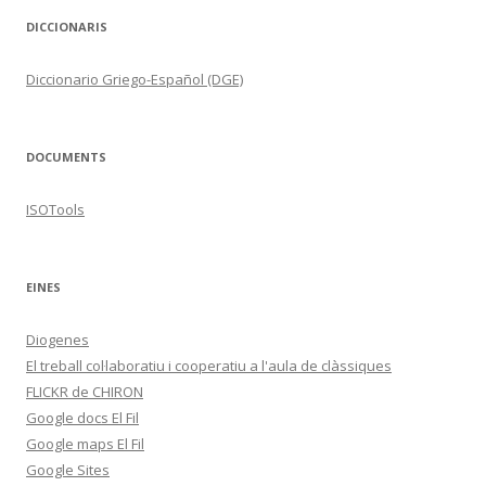
DICCIONARIS
Diccionario Griego-Español (DGE)
DOCUMENTS
ISOTools
EINES
Diogenes
El treball col·laboratiu i cooperatiu a l'aula de clàssiques
FLICKR de CHIRON
Google docs El Fil
Google maps El Fil
Google Sites