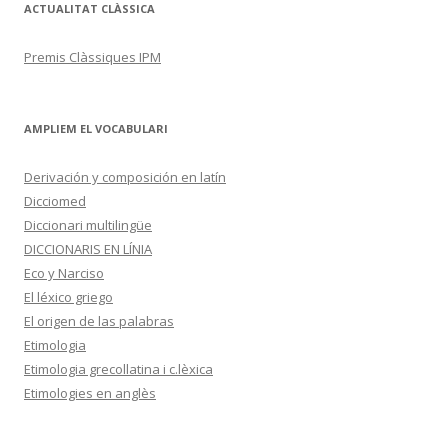
ACTUALITAT CLÀSSICA
Premis Clàssiques IPM
AMPLIEM EL VOCABULARI
Derivación y composición en latín
Dicciomed
Diccionari multilingüe
DICCIONARIS EN LÍNIA
Eco y Narciso
El léxico griego
El origen de las palabras
Etimologia
Etimologia grecollatina i c.lèxica
Etimologies en anglès