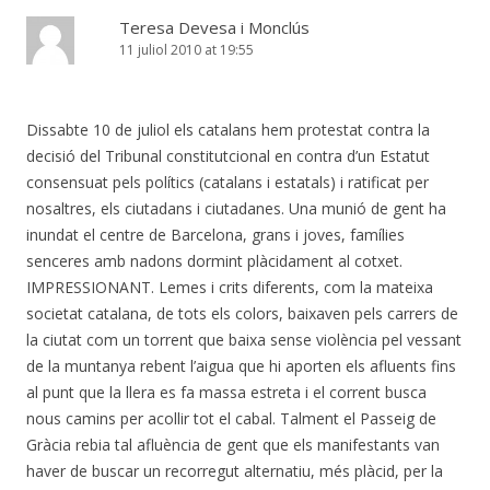
Teresa Devesa i Monclús
11 juliol 2010 at 19:55
Dissabte 10 de juliol els catalans hem protestat contra la
decisió del Tribunal constitutcional en contra d’un Estatut
consensuat pels polítics (catalans i estatals) i ratificat per
nosaltres, els ciutadans i ciutadanes. Una munió de gent ha
inundat el centre de Barcelona, grans i joves, famílies
senceres amb nadons dormint plàcidament al cotxet.
IMPRESSIONANT. Lemes i crits diferents, com la mateixa
societat catalana, de tots els colors, baixaven pels carrers de
la ciutat com un torrent que baixa sense violència pel vessant
de la muntanya rebent l’aigua que hi aporten els afluents fins
al punt que la llera es fa massa estreta i el corrent busca
nous camins per acollir tot el cabal. Talment el Passeig de
Gràcia rebia tal afluència de gent que els manifestants van
haver de buscar un recorregut alternatiu, més plàcid, per la