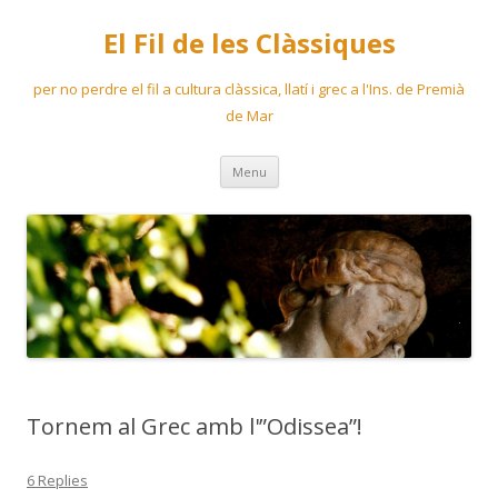
El Fil de les Clàssiques
per no perdre el fil a cultura clàssica, llatí i grec a l'Ins. de Premià
de Mar
Skip
Menu
to
content
Tornem al Grec amb l'”Odissea”!
6 Replies