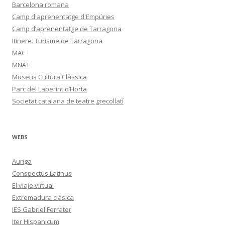
Barcelona romana
Camp d'aprenentatge d'Empúries
Camp d’aprenentatge de Tarragona
Itinere. Turisme de Tarragona
MAC
MNAT
Museus Cultura Clàssica
Parc del Laberint d’Horta
Societat catalana de teatre grecollatí
WEBS
Auriga
Conspectus Latinus
El viaje virtual
Extremadura clásica
IES Gabriel Ferrater
Iter Hispanicum