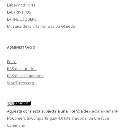
Laberint d’Horta
LABYRINTHUS
LATINE LOQUERE
Mosaics de la villa romana de Olmeda
ADMINISTRACIÓ
Entra
RSS
dels articles
RSS
dels comentaris
WordPress.org
Aquesta obra està subjecta a una llicència de
Reconeixement-
NoComercial-CompartirIgual 4.0 Internacional de Creative
Commons