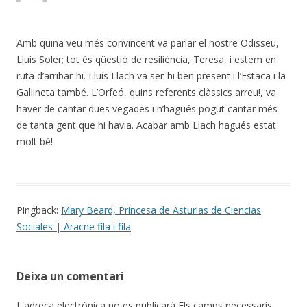
Amb quina veu més convincent va parlar el nostre Odisseu,
Lluís Soler; tot és qüestió de resiliència, Teresa, i estem en
ruta d’arribar-hi. Lluís Llach va ser-hi ben present i l’Estaca i la
Gallineta també. L’Orfeó, quins referents clàssics arreu!, va
haver de cantar dues vegades i n’hagués pogut cantar més
de tanta gent que hi havia. Acabar amb Llach hagués estat
molt bé!
Pingback:
Mary Beard, Princesa de Asturias de Ciencias
Sociales | Aracne fila i fila
Deixa un comentari
L'adreça electrònica no es publicarà
Els camps necessaris