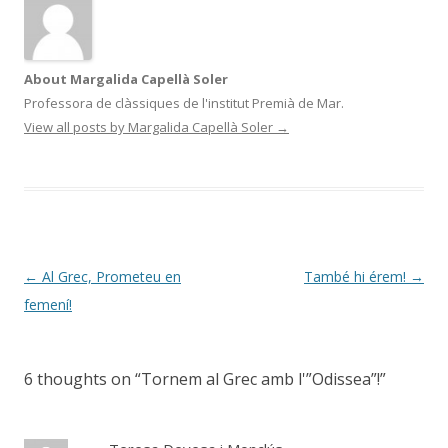
About Margalida Capellà Soler
Professora de clàssiques de l'institut Premià de Mar.
View all posts by Margalida Capellà Soler
→
Post
←
Al Grec, Prometeu en
També hi érem!
→
navigation
femení!
6 thoughts on “
Tornem al Grec amb l'”Odissea”!
”