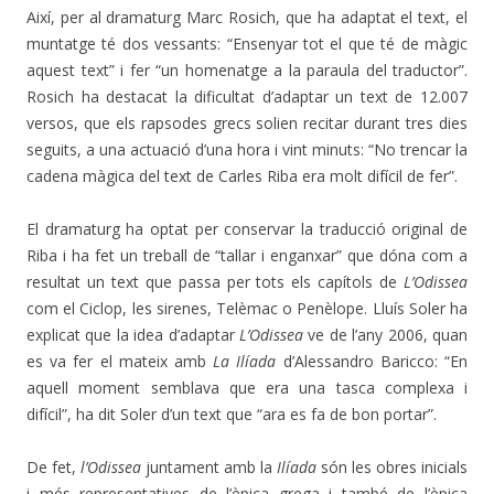
Així, per al dramaturg Marc Rosich, que ha adaptat el text, el
muntatge té dos vessants: “Ensenyar tot el que té de màgic
aquest text” i fer “un homenatge a la paraula del traductor”.
Rosich ha destacat la dificultat d’adaptar un text de 12.007
versos, que els rapsodes grecs solien recitar durant tres dies
seguits, a una actuació d’una hora i vint minuts: “No trencar la
cadena màgica del text de Carles Riba era molt difícil de fer”.
El dramaturg ha optat per conservar la traducció original de
Riba i ha fet un treball de “tallar i enganxar” que dóna com a
resultat un text que passa per tots els capítols de
L’Odissea
com el Ciclop, les sirenes, Telèmac o Penèlope. Lluís Soler ha
explicat que la idea d’adaptar
L’Odissea
ve de l’any 2006, quan
es va fer el mateix amb
La Ilíada
d’Alessandro Baricco: “En
aquell moment semblava que era una tasca complexa i
difícil”, ha dit Soler d’un text que “ara es fa de bon portar”.
De fet,
l’Odissea
juntament amb la
Ilíada
són les obres inicials
i més representatives de l’èpica grega i també de l’èpica