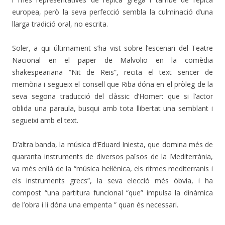
europea, però la seva perfecció sembla la culminació d’una
llarga tradició oral, no escrita.
Soler, a qui últimament s’ha vist sobre l’escenari del Teatre
Nacional en el paper de Malvolio en la comèdia
shakespeariana “Nit de Reis”, recita el text sencer de
memòria i segueix el consell que Riba dóna en el pròleg de la
seva segona traducció del clàssic d’Homer: que si l’actor
oblida una paraula, busqui amb tota llibertat una semblant i
segueixi amb el text.
D’altra banda, la música d’Eduard Iniesta, que domina més de
quaranta instruments de diversos països de la Mediterrània,
va més enllà de la “música hel·lènica, els ritmes mediterranis i
els instruments grecs”, la seva elecció més òbvia, i ha
compost “una partitura funcional “que” impulsa la dinàmica
de l’obra i li dóna una empenta ” quan és necessari.