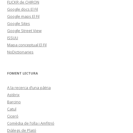
FLICKR de CHIRON
Google docs El Fil
Google maps El Fil
Google Sites
Google Street View
ISSUU
Mapa conceptual El Fil
NoDictionaries
FOMENT LECTURA
A la recerca d’una pàtria
Astèrix
Barcino
Catul
Ciceró
Comèdia de l’olla i Amfitrió
Diàlegs de Plató