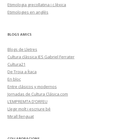
Etimologia grecollatina i c.lèxica
Etimologies en anglès
BLOGS AMICS
Blogs de Lletres
Cultura clàssica IES Gabriel Ferrater
Cultura21
De Troia a Ítaca
En bloc
Entre clásicos y modernos
Jornadas de Cultura Clásica.com
L’EMPREMTA D’ORFEU
Llegir molt i escriure bé
Mirall llenguat
COL·LABORACIONS