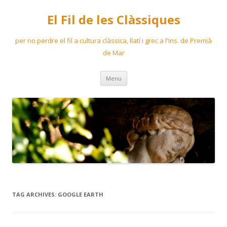
El Fil de les Clàssiques
per no perdre el fil a cultura clàssica, llatí i grec a l'Ins. de Premià
de Mar
Skip
Menu
to
content
TAG ARCHIVES:
GOOGLE EARTH