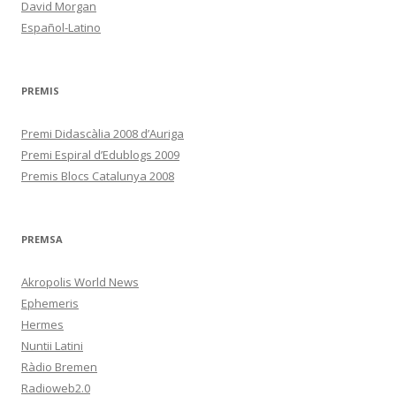
David Morgan
Español-Latino
PREMIS
Premi Didascàlia 2008 d’Auriga
Premi Espiral d’Edublogs 2009
Premis Blocs Catalunya 2008
PREMSA
Akropolis World News
Ephemeris
Hermes
Nuntii Latini
Ràdio Bremen
Radioweb2.0