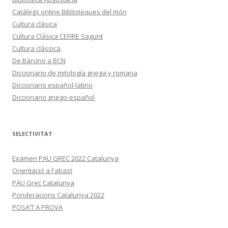
Catàlegs online Biblioteques del món
Cultura clásica
Cultura Clásica CEFIRE Sagunt
Cultura clàssica
De Bàrcino a BCN
Diccionario de mitología griega y romana
Diccionario español-latino
Diccionario griego-español
SELECTIVITAT
Examen PAU GREC 2022 Catalunya
Orientació a l'abast
PAU Grec Catalunya
Ponderacions Catalunya 2022
POSA’T A PROVA