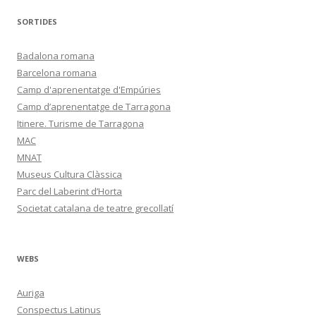
SORTIDES
Badalona romana
Barcelona romana
Camp d'aprenentatge d'Empúries
Camp d’aprenentatge de Tarragona
Itinere. Turisme de Tarragona
MAC
MNAT
Museus Cultura Clàssica
Parc del Laberint d’Horta
Societat catalana de teatre grecollatí
WEBS
Auriga
Conspectus Latinus