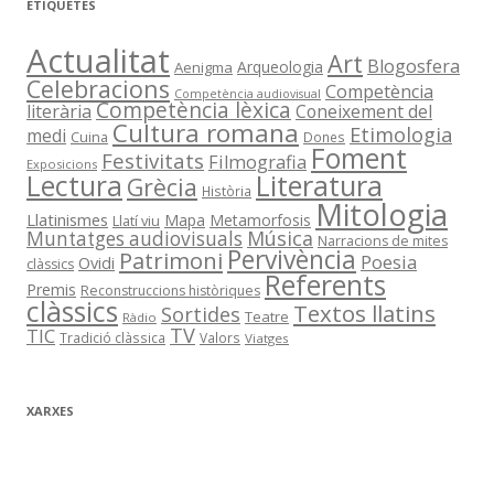
ETIQUETES
Actualitat
Art
Blogosfera
Arqueologia
Aenigma
Celebracions
Competència
Competència audiovisual
Competència lèxica
literària
Coneixement del
Cultura romana
Etimologia
medi
Cuina
Dones
Foment
Festivitats
Filmografia
Exposicions
Literatura
Lectura
Grècia
Història
Mitologia
Llatinismes
Mapa
Metamorfosis
Llatí viu
Música
Muntatges audiovisuals
Narracions de mites
Pervivència
Patrimoni
Poesia
Ovidi
clàssics
Referents
Premis
Reconstruccions històriques
clàssics
Textos llatins
Sortides
Teatre
Ràdio
TV
TIC
Tradició clàssica
Valors
Viatges
XARXES