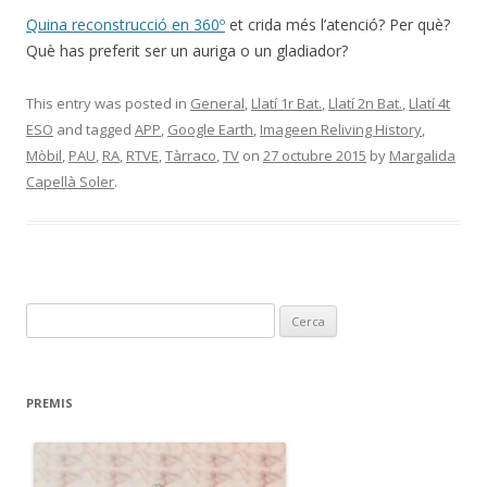
Quina reconstrucció en 360º
et crida més l’atenció? Per què?
Què has preferit ser un auriga o un gladiador?
This entry was posted in
General
,
Llatí 1r Bat.
,
Llatí 2n Bat.
,
Llatí 4t
ESO
and tagged
APP
,
Google Earth
,
Imageen Reliving History
,
Mòbil
,
PAU
,
RA
,
RTVE
,
Tàrraco
,
TV
on
27 octubre 2015
by
Margalida
Capellà Soler
.
C
e
r
c
PREMIS
a
: