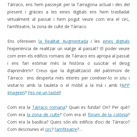
Tàrraco, ens hem passejat per la Tarragona actual i des del
present i gràcies a les eines digitals ens hem traslladat
virtualment al passat i hem pogut veure com era el circ,
l’amfiteatre, la zona de culte de Tàrraco.
Ens ofereixen
la Realitat Augmentada
i les
eines digitals
l’experiència de realitzar un viatge al passat? El poder veure
com eren els edificis romans de Tàrraco ens apropa al passat
i ens fan estimar més la història o suscitar el desig
d’aprendre’n? Creus que la digitalització del patrimoni de
Tàrraco ens desperta més interès per conèixer-lo
in situ
i
visitar-lo amb la tauleta o el mòbil a la mà i amb l’
APP
Imageen
?
Fes-ne un tastet
!
Com era la
Tàrraco romana
? Quan es funda? On? Per què?
Com era
la zona de culte
? Com era el
fòrum de la colònia
?
Com era la basílica? Quins són els edificis d’oci de Tàrraco?
Com descriuries el
circ
?
l’amfiteatre
?…