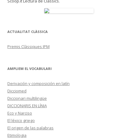
Scoop.it Lectura de Clàssics.
ACTUALITAT CLÀSSICA
Premis Clàssiques IPM
AMPLIEM EL VOCABULARI
Derivación y composición en latín
Dicciomed
Diccionari multilingüe
DICCIONARIS EN LÍNIA
Eco y Narciso
El léxico griego
El origen de las palabras
Etimologia