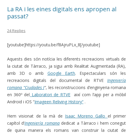
La RA i les eines digitals ens apropen al
passat?
24 Replies
[youtube]https://youtu.be/f8AjruPLx_8[/youtube]
Aquests dies són notícia les diferents recreacions virtuals de
la ciutat de Tàrraco, ja sigui amb Realitat Augmentada (RA),
amb 3D o amb
Google Earth
. Espectaculars són les
recreacions digitals del documental de RTVE
Ingeniería
romana “Ciudades I
“
, les reconstruccions d’enginyeria romana
en 360º del
Laboratori de RTVE
així com l’app per a mòbil
Android i iOS “
Imageen Reliving History
“
.
Hem visionat de la mà de
Isaac Moreno Gallo
el primer
capítol d’
Ingeniería romana
dedicat a Tàrraco i hem conegut
de quina manera els romans van construir la ciutat de