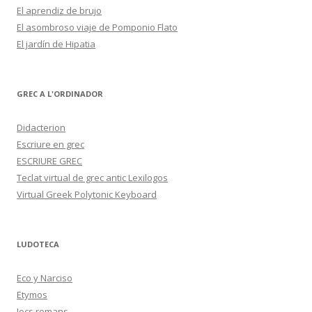
El aprendiz de brujo
El asombroso viaje de Pomponio Flato
El jardín de Hipatia
GREC A L'ORDINADOR
Didacterion
Escriure en grec
ESCRIURE GREC
Teclat virtual de grec antic Lexilogos
Virtual Greek Polytonic Keyboard
LUDOTECA
Eco y Narciso
Etymos
Jocs romans