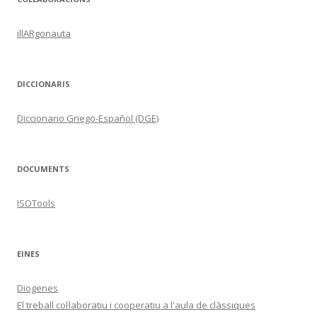
illARgonauta
DICCIONARIS
Diccionario Griego-Español (DGE)
DOCUMENTS
ISOTools
EINES
Diogenes
El treball col·laboratiu i cooperatiu a l'aula de clàssiques