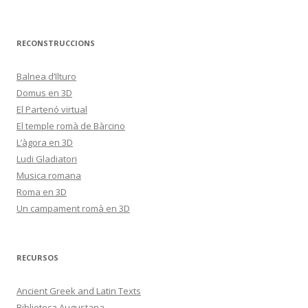
RECONSTRUCCIONS
Balnea d’Ilturo
Domus en 3D
El Partenó virtual
El temple romà de Bàrcino
L’àgora en 3D
Ludi Gladiatori
Musica romana
Roma en 3D
Un campament romà en 3D
RECURSOS
Ancient Greek and Latin Texts
Biblioteca Augustana