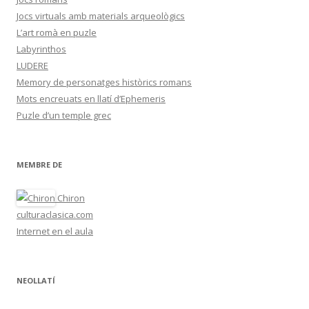
Jocs virtuals amb materials arqueològics
L’art romà en puzle
Labyrinthos
LUDERE
Memory de personatges històrics romans
Mots encreuats en llatí d’Ephemeris
Puzle d’un temple grec
MEMBRE DE
Chiron
culturaclasica.com
Internet en el aula
NEOLLATÍ