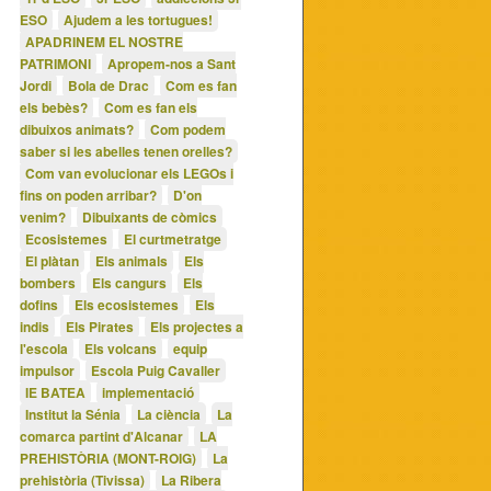
ESO
Ajudem a les tortugues!
APADRINEM EL NOSTRE
PATRIMONI
Apropem-nos a Sant
Jordi
Bola de Drac
Com es fan
els bebès?
Com es fan els
dibuixos animats?
Com podem
saber si les abelles tenen orelles?
Com van evolucionar els LEGOs i
fins on poden arribar?
D'on
venim?
Dibuixants de còmics
Ecosistemes
El curtmetratge
El plàtan
Els animals
Els
bombers
Els cangurs
Els
dofins
Els ecosistemes
Els
indis
Els Pirates
Els projectes a
l'escola
Els volcans
equip
impulsor
Escola Puig Cavaller
IE BATEA
implementació
Institut la Sénia
La ciència
La
comarca partint d'Alcanar
LA
PREHISTÒRIA (MONT-ROIG)
La
prehistòria (Tivissa)
La Ribera