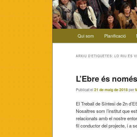
Menú
Qui som
Planificació
Aneu
Aneu
principal
al
al
ARXIU D'ETIQUETES:
LO RIU ÉS V
contingut
contingut
L’Ebre és només
principal
secundari
Publicat el
21 de maig de 2018
per
El Treball de Síntesi de 2n d’E
Nosaltres som l’institut que est
relacionats amb el nostre ent
fil conductor del projecte, i a s