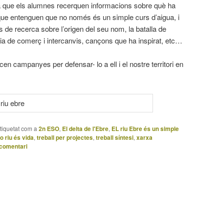
 a que els alumnes recerquen informacions sobre què ha
, que entenguen que no només és un simple curs d’aigua, i
 de recerca sobre l’origen del seu nom, la batalla de
 via de comerç i intercanvis, cançons que ha inspirat, etc…
en campanyes per defensar- lo a ell i el nostre territori en
tiquetat com a
2n ESO
,
El delta de l'Ebre
,
EL riu Ebre és un simple
lo riu és vida
,
treball per projectes
,
treball síntesi
,
xarxa
 comentari