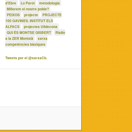
d'Ebre
Lo Parot
metodologia
Millorem el nostre poble?
PEIXOS
projecte
PROJECTE
100 GAVINES. INSTITUT ELS
ALFACS
projectes Ulldecona
QUI ÉS MONTSE GISBERT
Ràdio
a la ZER Montsià
xarxa
competències bàsiques
Tweets por el @xarxaCb.