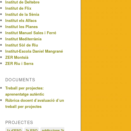
Institut de Deltebre
Institut de Flix
Institut de la Sènia
Institut els Alfacs
Institut les Planes
Institut Manuel Sales i Ferré
Institut Mediterrània
Institut Sòl de Riu
Institut-Escola Daniel Mangrané
ZER Montsià
ZER Riu i Serra
DOCUMENTS
Treball per projectes:
aprenentatge autèntic
Rúbrica docent d’avaluació d’un
treball per projectes
PROJECTES
1r d'ESO
3r ESO
addiccions 3r