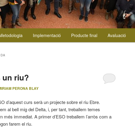
Metodologia
Implementació
Producte final
Avaluació
IDA
 un riu?
MIRIAM PERONA BLAY
SO d’aquest curs serà un projecte sobre el riu Ebre.
em al bell mig del Delta, i, per tant, treballem temes
orn més immediat. A primer d’ESO treballem l’arròs com a
egon farem el riu.