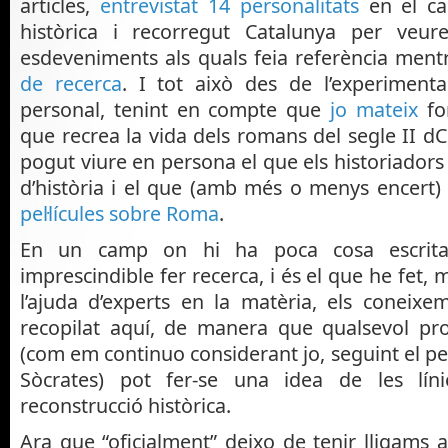
articles,
entrevistat 14 personalitats
en el ca
històrica i recorregut Catalunya per veu
esdeveniments als quals feia referència mentr
de recerca
. I tot això des de l’experiment
personal, tenint en compte que
jo mateix
fo
que recrea la vida dels romans del segle II 
pogut viure en persona el que els historiadors 
d’història i el que (amb més o menys encert) su
pel·lícules sobre Roma
.
En un camp on hi ha poca cosa escrita
imprescindible fer recerca, i és el que he fet,
l’ajuda d’experts en la matèria, els coneixe
recopilat aquí, de manera que qualsevol pr
(com em continuo considerant jo, seguint el 
Sòcrates) pot fer-se una idea de les lín
reconstrucció històrica.
Ara que “oficialment” deixo de tenir lligams a