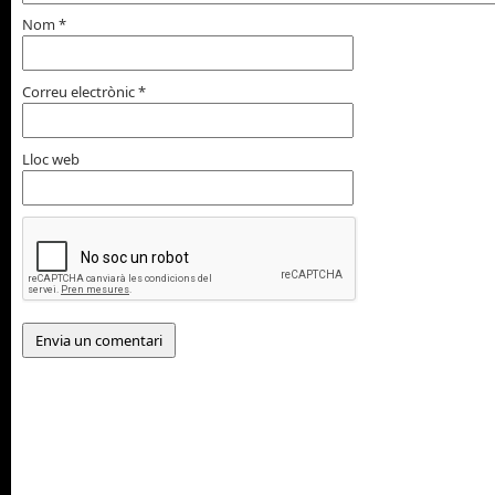
Nom
*
Correu electrònic
*
Lloc web