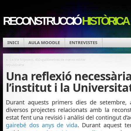
RECONSTRUCCIÓ
HISTÒRICA
INICI
AULA MOODLE
ENTREVISTES
«
La Via Scipionis, 450 quilòmetres de marxa militar
republicana
Una reflexió necessàri
l’institut i la Universita
Durant aquests primers dies de setembre, 
diversos projectes relacionats amb la reconst
estat fent una revisió i anàlisi del contingut d’
gairebé dos anys de vida
. Durant aquest te