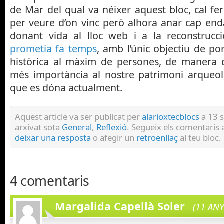
de Mar del qual va néixer aquest bloc, cal f
per veure d’on vinc però alhora anar cap end
donant vida al lloc web i a la reconstrucci
prometia fa temps
, amb l’únic objectiu de po
històrica al màxim de persones, de manera 
més importància al nostre patrimoni arqueolò
que es dóna actualment.
Aquest article va ser publicat per
alarioxtecblocs
a 13 
arxivat sota
General
,
Reflexió
. Segueix els comentaris
deixar una resposta
o afegir un
retroenllaç
al teu bloc.
4 comentaris
Margalida Capellà Soler
(11 ANY