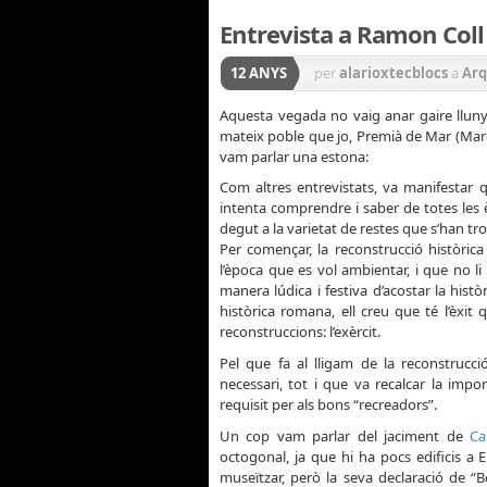
Entrevista a Ramon Coll
12 ANYS
per
alarioxtecblocs
a
Arq
Aquesta vegada no vaig anar gaire llun
mateix poble que jo, Premià de Mar (Mar
vam parlar una estona:
Com altres entrevistats, va manifestar qu
intenta comprendre i saber de totes les 
degut a la varietat de restes que s’han tr
Per començar, la reconstrucció històrica
l’època que es vol ambientar, i que no 
manera lúdica i festiva d’acostar la hist
històrica romana, ell creu que té l’èxi
reconstruccions: l’exèrcit.
Pel que fa al lligam de la reconstrucci
necessari, tot i que va recalcar la impor
requisit per als bons “recreadors”.
Un cop vam parlar del jaciment de
Ca
octogonal, ja que hi ha pocs edificis a
museïtzar, però la seva declaració de “Bé