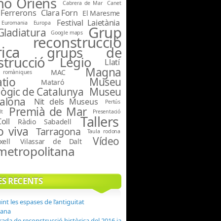
no Oriens
Cabrera de Mar
Canet
 Ferrerons
Clara Forn
El Maresme
Festival Laietània
Euromania
Europa
Grup
Gladiatura
Google maps
reconstrucció
rica
grups de
strucció
Legio
Llatí
Magna
MAC
romàniques
tio
Museu
Mataró
ògic de Catalunya
Museu
alona
Nit dels Museus
Pertús
Premià de Mar
lt
Presentació
Tallers
oll
Ràdio
Sabadell
o viva
Tarragona
Taula rodona
Vídeo
xell
Vilassar de Dalt
metropolitana
ES RECENTS
nt les espases de l’antiguitat
ana
ada de reconstrucció històrica del 2016 ja