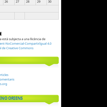
26
27
28
29
30
 està subjecta a una llicència de
nt-NoComercial-CompartirIgual 4.0
al de Creative Commons
rticles
comentaris
s.org
INO ORIENS