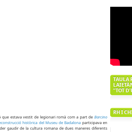
TAULA 
LAIETÀ
“TOT D
RH I C
inó que estava vestit de legionari romà com a part de
Barcino
econstrucció històrica del Museu de Badalona
participava en
der gaudir de la cultura romana de dues maneres diferents