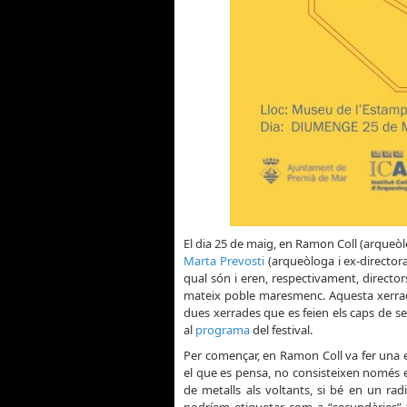
El dia 25 de maig, en Ramon Coll (arqueòl
Marta Prevosti
(arqueòloga i ex-director
qual són i eren, respectivament, directors
mateix poble maresmenc. Aquesta xerrada
dues xerrades que es feien els caps de s
al
programa
del festival.
Per començar, en Ramon Coll va fer una ex
el que es pensa, no consisteixen només en
de metalls als voltants, si bé en un rad