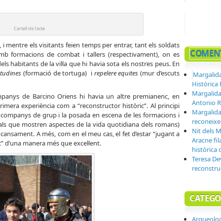
Cartell de l’acte
 i mentre els visitants feien temps per entrar, tant els soldats
COMENT
amb formacions de combat i tallers (respectivament), on es
ls habitants de la vil·la que hi havia sota els nostres peus. En
studines
(formació de tortuga)
i
repelere equites
(mur d’escuts
Margalida
Històric
Margalida
mpanys de Barcino Oriens hi havia un altre premianenc, en
Antonio R
primera experiència com a “reconstructor històric”. Al principi
Margalida
s companys de grup i la posada en escena de les formacions i
reconeix
rals que mostren aspectes de la vida quotidiana dels romans)
Nit dels 
el cansament. A més, com en el meu cas, el fet d’estar “jugant a
Aracne fila
oc” d’una manera més que excel·lent.
històrica 
Teresa D
reconstru
CATEGO
Arqueolo