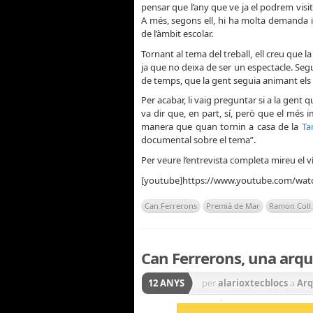
pensar que l’any que ve ja el podrem visita
A més, segons ell, hi ha molta demanda i
de l’àmbit escolar.
Tornant al tema del treball, ell creu que l
ja que no deixa de ser un espectacle. Segu
de temps, que la gent seguia animant el
Per acabar, li vaig preguntar si a la gent 
va dir que, en part, sí, però que el més 
manera que quan tornin a casa de la
Ta
documental sobre el tema”.
Per veure l’entrevista completa mireu el v
[youtube]https://www.youtube.com/wat
Can Ferrerons
Premià de Mar
Ramon Coll
Can Ferrerons, una arq
12 ANYS
per
alarioxtecblocs
a
Arq
històrica
,
General