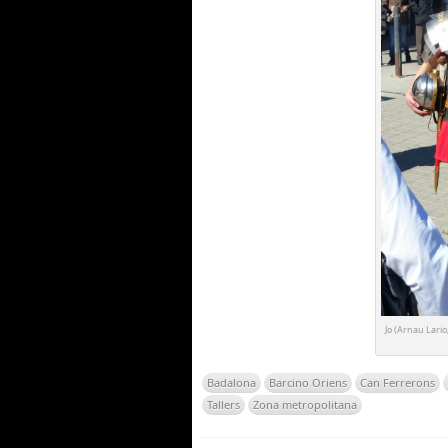
Jo (Arnau Lario,
Badalona
Barcino Oriens
Can Ferrerons
Tallers
Zona metropolitana