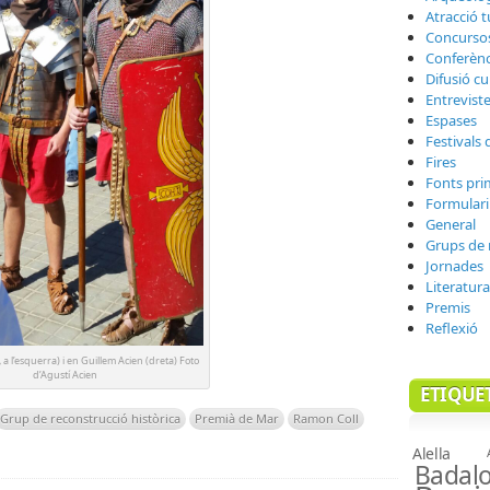
Atracció t
Concurso
Conferènc
Difusió cu
Entrevist
Espases
Festivals 
Fires
Fonts pri
Formulari
General
Grups de 
Jornades
Literatura
Premis
Reflexió
 a l’esquerra) i en Guillem Acien (dreta) Foto
d’Agustí Acien
ETIQUE
Grup de reconstrucció històrica
Premià de Mar
Ramon Coll
Alella
Badal