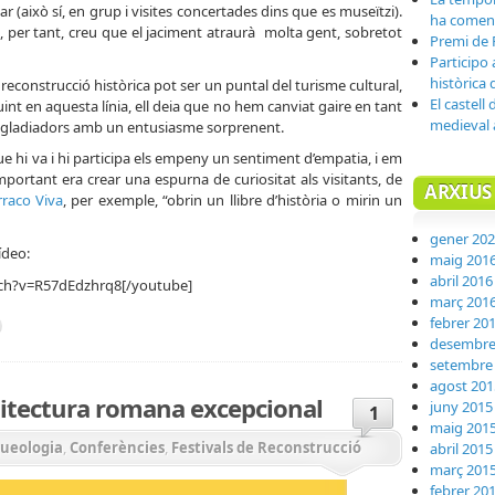
r (això sí, en grup i visites concertades dins que es museïtzi).
ha comen
, per tant, creu que el jaciment atraurà molta gent, sobretot
Premi de 
Participo 
històrica 
a reconstrucció històrica pot ser un puntal del turisme cultural,
El castell
int en aquesta línia, ell deia que no hem canviat gaire en tant
medieval a
s gladiadors amb un entusiasme sorprenent.
que hi va i hi participa els empeny un sentiment d’empatia, i em
important era crear una espurna de curiositat als visitants, de
ARXIUS
rraco Viva
, per exemple, “obrin un llibre d’història o mirin un
gener 20
ídeo:
maig 201
abril 2016
ch?v=R57dEdzhrq8[/youtube]
març 201
febrer 20
desembre
setembre
agost 201
uitectura romana excepcional
juny 2015
1
maig 201
ueologia
,
Conferències
,
Festivals de Reconstrucció
abril 2015
març 201
febrer 20