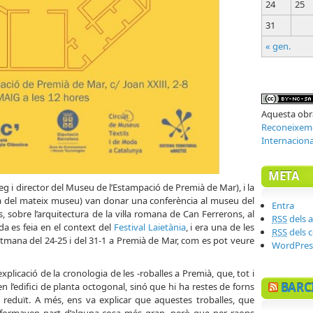
24
25
31
« gen.
Aquesta obra
Reconeixeme
Internacion
META
eg i director del Museu de l’Estampació de Premià de Mar), i la
a del mateix museu) van donar una conferència al museu del
Entra
, sobre l’arquitectura de la vil·la romana de Can Ferrerons, al
RSS
dels a
 es feia en el context del
Festival Laietània
, i era una de les
RSS
dels 
etmana del 24-25 i del 31-1 a Premià de Mar, com es pot veure
WordPres
plicació de la cronologia de les -roballes a Premià, que, tot i
BARC
 l’edifici de planta octogonal, sinó que hi ha restes de forns
i reduït. A més, ens va explicar que aquestes troballes, que