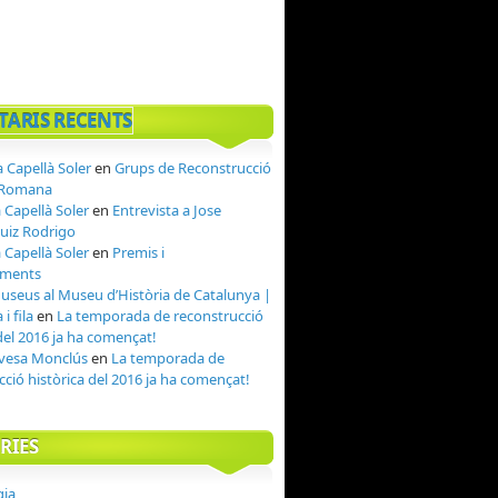
ARIS RECENTS
 Capellà Soler
en
Grups de Reconstrucció
a Romana
 Capellà Soler
en
Entrevista a Jose
uiz Rodrigo
 Capellà Soler
en
Premis i
ements
Museus al Museu d’Història de Catalunya |
 i fila
en
La temporada de reconstrucció
del 2016 ja ha començat!
evesa Monclús
en
La temporada de
cció històrica del 2016 ja ha començat!
RIES
gia