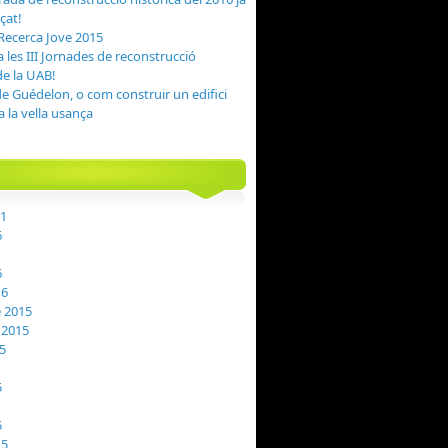
çat!
Recerca Jove 2015
a les III Jornades de reconstrucció
de la UAB!
 de Guédelon, o com construir un edifici
 la vella usança
21
6
6
16
 2015
 2015
5
5
5
15