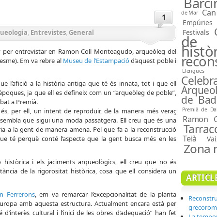
Barci
Can
de Mar
1
Empúries
Festivals
ueologia
,
Entrevistes
,
General
de 
histò
y per entrevistar en Ramon Coll Monteagudo, arqueòleg del
recon
esme). Em va rebre al
Museu de l’Estampació
d’aquest poble i
Llengües 
Celebra
e l’afició a la història antiga que té és innata, tot i que ell
Arqueol
èpoques, ja que ell es defineix com un “arqueòleg de poble”,
de Bad
obat a Premià.
Premià de Da
 és, per ell, un intent de reproduir, de la manera més veraç
Ramon C
li sembla que sigui una moda passatgera. Ell creu que és una
Tarrac
òria a la gent de manera amena. Pel que fa a la reconstrucció
Teià
t que té perquè conté l’aspecte que la gent busca més en les
Vai
Zona 
ó històrica i els jaciments arqueològics, ell creu que no és
tància de la rigorositat històrica, cosa que ell considera un
ARTICL
n Ferrerons
, em va remarcar l’excepcionalitat de la planta
Reconstrui
 Europa amb aquesta estructura. Actualment encara està per
grecorom
 d’interès cultural i l’inici de les obres d’adequació” han fet
La tempor