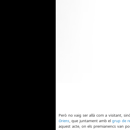
Però no vaig ser allà com a visitant, s
Oriens
, que juntament amb el
grup de r
aquest acte, on els premianencs van po