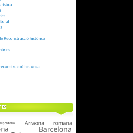
urística
s
ies
ltural
es
de Reconstrucció històrica
màries
reconstrucció històrica
TES
Arraona romana
Argentona
Barcelona
ona