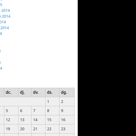
15
 2014
 2014
014
 2014
4
4
4
14
dc.
dj.
dv.
ds.
dg.
1
2
5
6
7
8
9
12
13
14
15
16
19
20
21
22
23