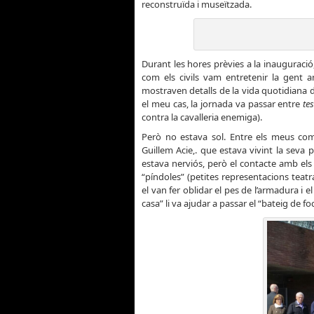
reconstruïda i museïtzada.
Durant les hores prèvies a la inauguració,
com els civils vam entretenir la gent 
mostraven detalls de la vida quotidiana de
el meu cas, la jornada va passar entre
te
contra la cavalleria enemiga).
Però no estava sol. Entre els meus co
Guillem Acie,. que estava vivint la seva 
estava nerviós, però el contacte amb el
“píndoles” (petites representacions teat
el van fer oblidar el pes de l’armadura i 
casa” li va ajudar a passar el “bateig de f