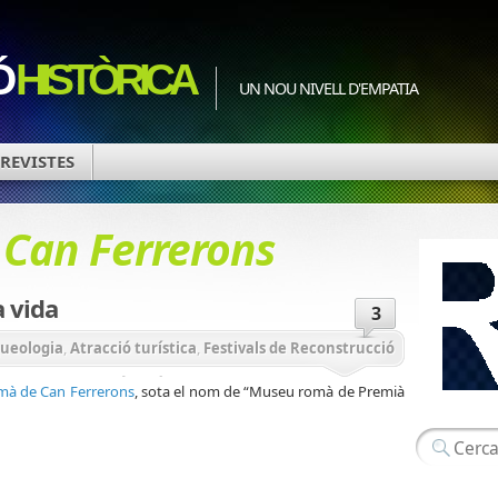
Ó
HISTÒRICA
UN NOU NIVELL D'EMPATIA
REVISTES
d
Can Ferrerons
a vida
3
ueologia
,
Atracció turística
,
Festivals de Reconstrucció
 de reconstrucció històrica
omà de Can Ferrerons
, sota el nom de “Museu romà de Premià