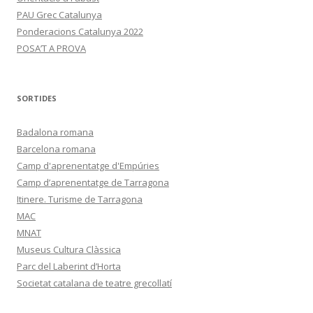
PAU Grec Catalunya
Ponderacions Catalunya 2022
POSA’T A PROVA
SORTIDES
Badalona romana
Barcelona romana
Camp d'aprenentatge d'Empúries
Camp d’aprenentatge de Tarragona
Itinere. Turisme de Tarragona
MAC
MNAT
Museus Cultura Clàssica
Parc del Laberint d’Horta
Societat catalana de teatre grecollatí