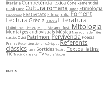
Competència lèxica
literària
Coneixement del
Cultura romana
Etimologia
medi
Cuina
Dones
Foment
Festivitats
Filmografia
Exposicions
Literatura
Lectura
Grècia
Història
Mitologia
Llatinismes
Mapa
Metamorfosis
Llatí viu
Música
Muntatges audiovisuals
Narracions de mites
Pervivència
Patrimoni
Poesia
Ovidi
clàssics
Referents
Premis
Reconstruccions històriques
clàssics
Textos llatins
Sortides
Teatre
Ràdio
TV
TIC
Tradició clàssica
Valors
Viatges
XARXES