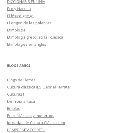
DICCIONARIS EN LÍNIA
Eco y Narciso
El léxico griego
El origen de las palabras
Etimologia
Etimologia grecollatina i c.lèxica
Etimologies en anglès
BLOGS AMICS
Blogs de Lletres
Cultura clàssica IES Gabriel Ferrater
Cultura21
De Troia a Ítaca
En bloc
Entre clásicos y modernos
Jornadas de Cultura Clásica.com
L’EMPREMTA D’ORFEU