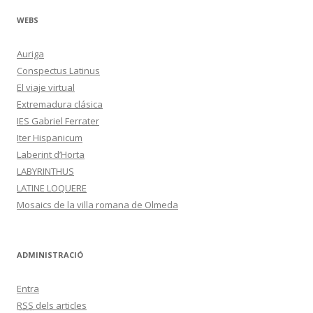
WEBS
Auriga
Conspectus Latinus
El viaje virtual
Extremadura clásica
IES Gabriel Ferrater
Iter Hispanicum
Laberint d’Horta
LABYRINTHUS
LATINE LOQUERE
Mosaics de la villa romana de Olmeda
ADMINISTRACIÓ
Entra
RSS
dels articles