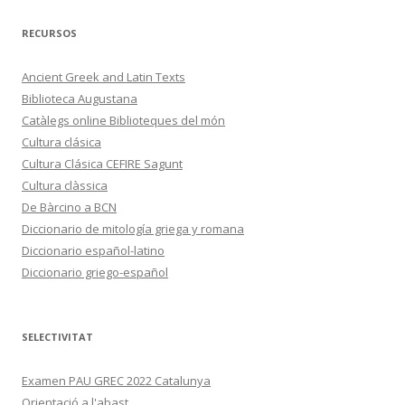
RECURSOS
Ancient Greek and Latin Texts
Biblioteca Augustana
Catàlegs online Biblioteques del món
Cultura clásica
Cultura Clásica CEFIRE Sagunt
Cultura clàssica
De Bàrcino a BCN
Diccionario de mitología griega y romana
Diccionario español-latino
Diccionario griego-español
SELECTIVITAT
Examen PAU GREC 2022 Catalunya
Orientació a l'abast