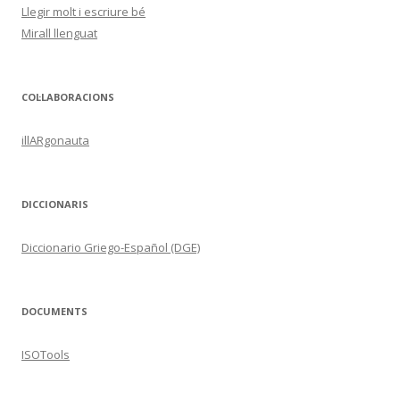
Llegir molt i escriure bé
Mirall llenguat
COL·LABORACIONS
illARgonauta
DICCIONARIS
Diccionario Griego-Español (DGE)
DOCUMENTS
ISOTools