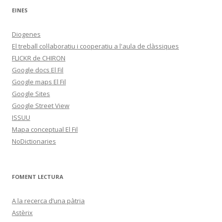
EINES
Diogenes
El treball col·laboratiu i cooperatiu a l'aula de clàssiques
FLICKR de CHIRON
Google docs El Fil
Google maps El Fil
Google Sites
Google Street View
ISSUU
Mapa conceptual El Fil
NoDictionaries
FOMENT LECTURA
A la recerca d’una pàtria
Astèrix