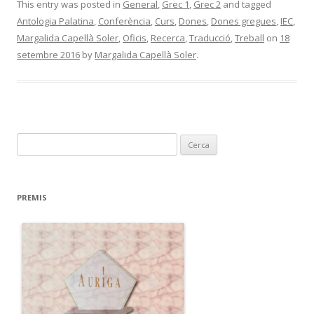
This entry was posted in
General
,
Grec 1
,
Grec 2
and tagged
Antologia Palatina
,
Conferència
,
Curs
,
Dones
,
Dones gregues
,
IEC
,
Margalida Capellà Soler
,
Oficis
,
Recerca
,
Traducció
,
Treball
on
18
setembre 2016
by
Margalida Capellà Soler
.
C
e
r
c
PREMIS
a
: