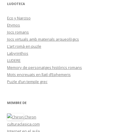
LUDOTECA
Eco y Narciso
Etymos
Jocs romans
Jocs virtuals amb materials arqueològics
L’art romà en puzle
Labyrinthos
LUDERE
Memory de personatges històrics romans
Mots encreuats en llatí d’Ephemeris
Puzle d’un temple grec
MEMBRE DE
Chiron
culturaclasica.com
Internet en el aula