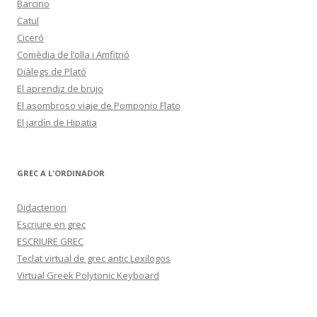
Barcino
Catul
Ciceró
Comèdia de l’olla i Amfitrió
Diàlegs de Plató
El aprendiz de brujo
El asombroso viaje de Pomponio Flato
El jardín de Hipatia
GREC A L'ORDINADOR
Didacterion
Escriure en grec
ESCRIURE GREC
Teclat virtual de grec antic Lexilogos
Virtual Greek Polytonic Keyboard