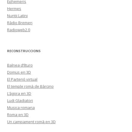
Ephemeris
Hermes
Nuntii Latini
Ràdio Bremen
Radioweb2.0
RECONSTRUCCIONS
Balnea d’Ilturo
Domus en 3D
El Partenó virtual
El temple romà de Bàrcino
L’àgora en 3D
Ludi Gladiatori
Musica romana
Roma en 3D
Un campament romà en 3D