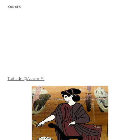
XARXES
Tuits de @AracneFil