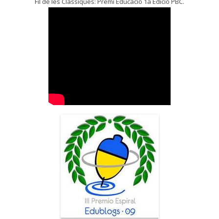
Fil de les Clàssiques: Premi Educació 1a Edició PBC.