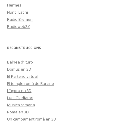
Hermes
Nuntii Latini
Ràdio Bremen
Radioweb2.0
RECONSTRUCCIONS
Balnea d’Ilturo
Domus en 3D
El Partenó virtual
El temple romà de Bàrcino
L’àgora en 3D
Ludi Gladiatori
Musica romana
Roma en 3D
Un campament romà en 3D