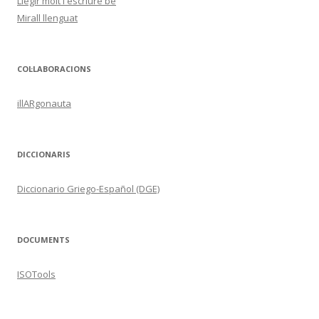
Llegir molt i escriure bé
Mirall llenguat
COL·LABORACIONS
illARgonauta
DICCIONARIS
Diccionario Griego-Español (DGE)
DOCUMENTS
ISOTools