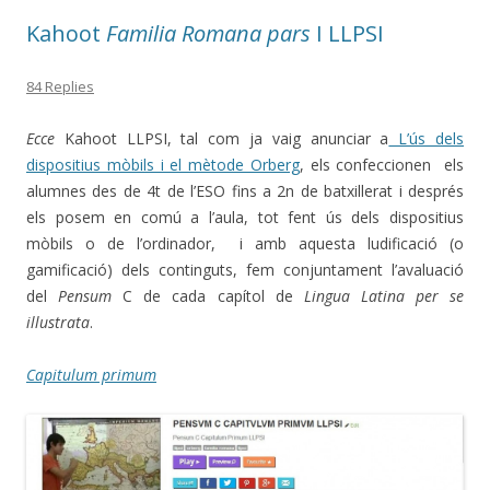
Kahoot
Familia Romana pars
I LLPSI
84 Replies
Ecce
Kahoot LLPSI, tal com ja vaig anunciar a
L’ús dels
dispositius mòbils i el mètode Orberg
, els confeccionen els
alumnes des de 4t de l’ESO fins a 2n de batxillerat i després
els posem en comú a l’aula, tot fent ús dels dispositius
mòbils o de l’ordinador, i amb aquesta ludificació (o
gamificació) dels continguts, fem conjuntament l’avaluació
del
Pensum
C de cada capítol de
Lingua Latina per se
illustrata
.
Capitulum primum