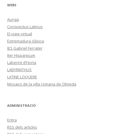
WEBS
Auriga
Conspectus Latinus
El viaje virtual
Extremadura clásica
IES Gabriel Ferrater
Iter Hispanicum
Laberint d’Horta
LABYRINTHUS
LATINE LOQUERE
Mosaics de la villa romana de Olmeda
ADMINISTRACIÓ
Entra
RSS
dels articles