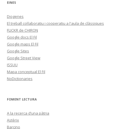
EINES
Diogenes
El treball col·laboratiu i cooperatiu a l'aula de clàssiques
FLICKR de CHIRON
Google docs El Fil
Google maps El Fil
Google Sites
Google Street View
ISSUU
Mapa conceptual El Fil
NoDictionaries
FOMENT LECTURA
A la recerca d’una pàtria
Astèrix
Barcino