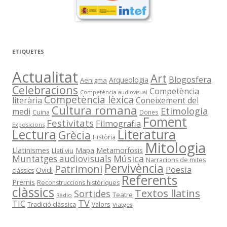
ETIQUETES
Actualitat
Art
Blogosfera
Arqueologia
Aenigma
Celebracions
Competència
Competència audiovisual
Competència lèxica
literària
Coneixement del
Cultura romana
Etimologia
medi
Cuina
Dones
Foment
Festivitats
Filmografia
Exposicions
Literatura
Lectura
Grècia
Història
Mitologia
Llatinismes
Mapa
Metamorfosis
Llatí viu
Música
Muntatges audiovisuals
Narracions de mites
Pervivència
Patrimoni
Poesia
Ovidi
clàssics
Referents
Premis
Reconstruccions històriques
clàssics
Textos llatins
Sortides
Teatre
Ràdio
TV
TIC
Tradició clàssica
Valors
Viatges