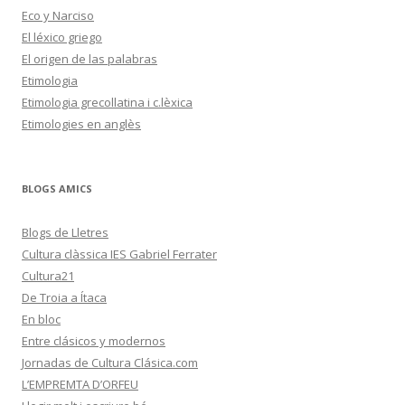
Eco y Narciso
El léxico griego
El origen de las palabras
Etimologia
Etimologia grecollatina i c.lèxica
Etimologies en anglès
BLOGS AMICS
Blogs de Lletres
Cultura clàssica IES Gabriel Ferrater
Cultura21
De Troia a Ítaca
En bloc
Entre clásicos y modernos
Jornadas de Cultura Clásica.com
L’EMPREMTA D’ORFEU