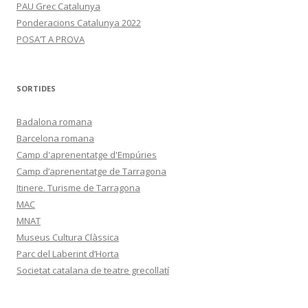
PAU Grec Catalunya
Ponderacions Catalunya 2022
POSA’T A PROVA
SORTIDES
Badalona romana
Barcelona romana
Camp d'aprenentatge d'Empúries
Camp d’aprenentatge de Tarragona
Itinere. Turisme de Tarragona
MAC
MNAT
Museus Cultura Clàssica
Parc del Laberint d’Horta
Societat catalana de teatre grecollatí