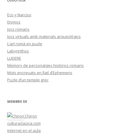
LUDOTECA
Eco y Narciso
Etymos
Jocs romans
Jocs virtuals amb materials arqueològics
L’art romà en puzle
Labyrinthos
LUDERE
Memory de personatges històrics romans
Mots encreuats en llatí d’Ephemeris
Puzle d’un temple grec
MEMBRE DE
Chiron
culturaclasica.com
Internet en el aula