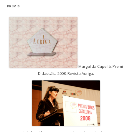
c
PREMIS
a
:
Margalida Capellà, Premi
Didascàlia 2008, Revista Auriga.