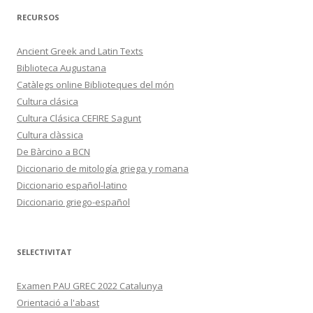
RECURSOS
Ancient Greek and Latin Texts
Biblioteca Augustana
Catàlegs online Biblioteques del món
Cultura clásica
Cultura Clásica CEFIRE Sagunt
Cultura clàssica
De Bàrcino a BCN
Diccionario de mitología griega y romana
Diccionario español-latino
Diccionario griego-español
SELECTIVITAT
Examen PAU GREC 2022 Catalunya
Orientació a l'abast