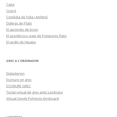
Catul
Ciceró
Comèdia de l’olla i Amfitrió
Diàlegs de Plató
El aprendiz de brujo
El asombroso viaje de Pomponio Flato
El jardín de Hipatia
GREC A L'ORDINADOR
Didacterion
Escriure en grec
ESCRIURE GREC
Teclat virtual de grec antic Lexilogos
Virtual Greek Polytonic Keyboard