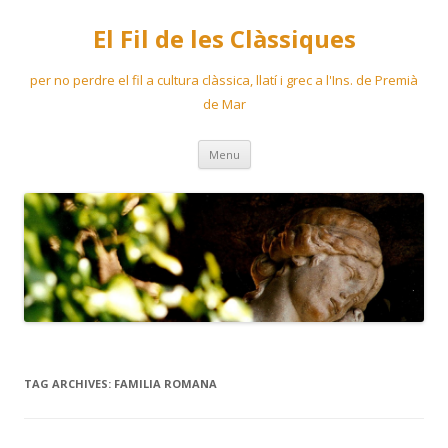
El Fil de les Clàssiques
per no perdre el fil a cultura clàssica, llatí i grec a l'Ins. de Premià
de Mar
Skip
Menu
to
content
TAG ARCHIVES:
FAMILIA ROMANA