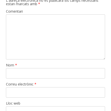
L'adreça electrònica no es publicarà
Els camps necessaris
estan marcats amb
*
Comentari
Nom
*
Correu electrònic
*
Lloc web