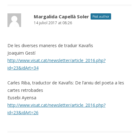
Margalida Capellà Soler
Post author
14 juliol 2017 at 08:26
De les diverses maneres de traduir Kavafis
Joaquim Gestí
http://www.visat.cat/newsletter/article_2016.php?
id=23&idArt=34
Carles Riba, traductor de Kavafis: De l’arxiu del poeta a les
cartes retrobades
Eusebi Ayensa
http://www.visat.cat/newsletter/article_2016.php?
id=23&idArt=26