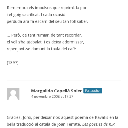
Rememora els impulsos que reprimí, la por
i el goig sacrificat. I cada ocasió
perduda ara fa escarn del seu tan foll saber.
… Però, de tant rumiar, de tant recordar,
el vell s’ha atabalat. I es deixa adormissar,
repenjant-se damunt la taula del cafè.
(1897)
Margalida Capellà Soler
Post author
4 novembre 2008 at 17:27
Gràcies, Jordi, per deixar-nos aquest poema de Kavafis en la
bella traducció al català de Joan Ferraté,
Les poesies de K.P.