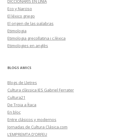
DICCIONARIS EN LÍNIA
Eco y Narciso
El léxico griego
El origen de las palabras
Etimologia
Etimologia grecollatina i c.lèxica
Etimologies en anglès
BLOGS AMICS
Blogs de Lletres
Cultura clàssica IES Gabriel Ferrater
Cultura21
De Troia a Ítaca
En bloc
Entre clásicos y modernos
Jornadas de Cultura Clásica.com
L’EMPREMTA D’ORFEU