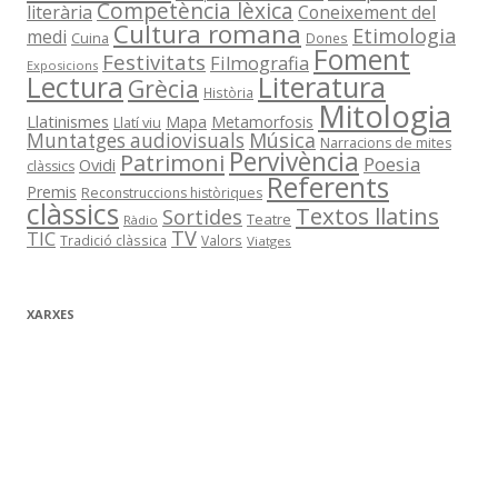
Competència lèxica
literària
Coneixement del
Cultura romana
Etimologia
medi
Cuina
Dones
Foment
Festivitats
Filmografia
Exposicions
Literatura
Lectura
Grècia
Història
Mitologia
Llatinismes
Mapa
Metamorfosis
Llatí viu
Música
Muntatges audiovisuals
Narracions de mites
Pervivència
Patrimoni
Poesia
Ovidi
clàssics
Referents
Premis
Reconstruccions històriques
clàssics
Textos llatins
Sortides
Teatre
Ràdio
TV
TIC
Tradició clàssica
Valors
Viatges
XARXES