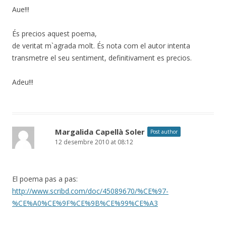
Aue!!!
És precios aquest poema,
de veritat m`agrada molt. És nota com el autor intenta
transmetre el seu sentiment, definitivament es precios.
Adeu!!!
Margalida Capellà Soler
Post author
12 desembre 2010 at 08:12
El poema pas a pas:
http://www.scribd.com/doc/45089670/%CE%97-
%CE%A0%CE%9F%CE%9B%CE%99%CE%A3