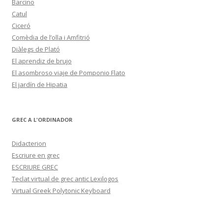
Barcino
Catul
Ciceró
Comèdia de l’olla i Amfitrió
Diàlegs de Plató
El aprendiz de brujo
El asombroso viaje de Pomponio Flato
El jardín de Hipatia
GREC A L'ORDINADOR
Didacterion
Escriure en grec
ESCRIURE GREC
Teclat virtual de grec antic Lexilogos
Virtual Greek Polytonic Keyboard