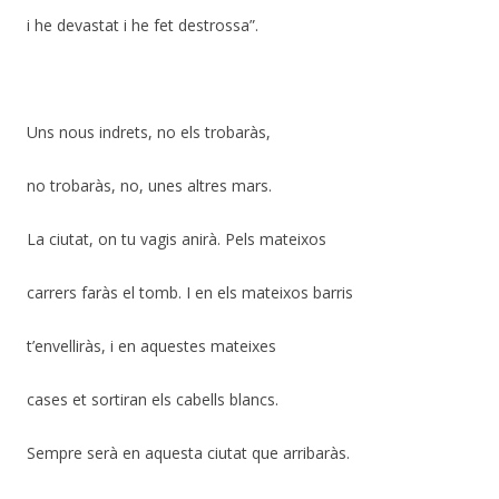
i he devastat i he fet destrossa”.
Uns nous indrets, no els trobaràs,
no trobaràs, no, unes altres mars.
La ciutat, on tu vagis anirà. Pels mateixos
carrers faràs el tomb. I en els mateixos barris
t’envelliràs, i en aquestes mateixes
cases et sortiran els cabells blancs.
Sempre serà en aquesta ciutat que arribaràs.