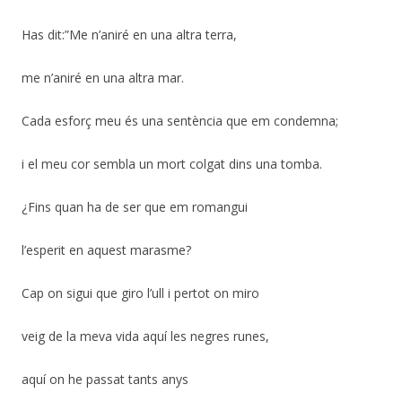
Has dit:”Me n’aniré en una altra terra,
me n’aniré en una altra mar.
Cada esforç meu és una sentència que em condemna;
i el meu cor sembla un mort colgat dins una tomba.
¿Fins quan ha de ser que em romangui
l’esperit en aquest marasme?
Cap on sigui que giro l’ull i pertot on miro
veig de la meva vida aquí les negres runes,
aquí on he passat tants anys