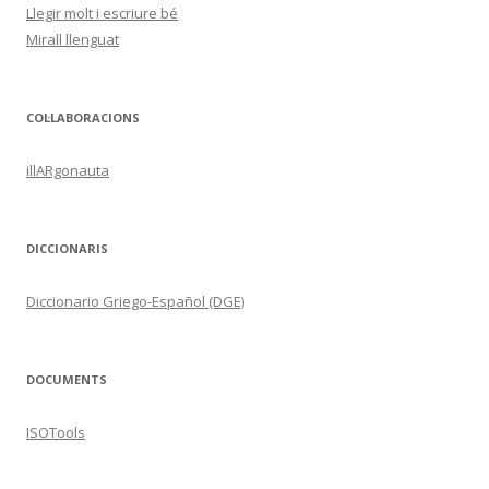
Llegir molt i escriure bé
Mirall llenguat
COL·LABORACIONS
illARgonauta
DICCIONARIS
Diccionario Griego-Español (DGE)
DOCUMENTS
ISOTools