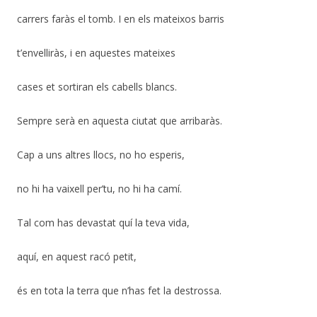
carrers faràs el tomb. I en els mateixos barris
t’envelliràs, i en aquestes mateixes
cases et sortiran els cabells blancs.
Sempre serà en aquesta ciutat que arribaràs.
Cap a uns altres llocs, no ho esperis,
no hi ha vaixell per’tu, no hi ha camí.
Tal com has devastat quí la teva vida,
aquí, en aquest racó petit,
és en tota la terra que n’has fet la destrossa.