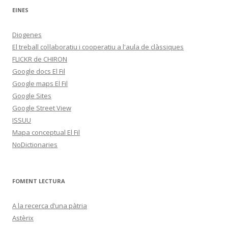
EINES
Diogenes
El treball col·laboratiu i cooperatiu a l'aula de clàssiques
FLICKR de CHIRON
Google docs El Fil
Google maps El Fil
Google Sites
Google Street View
ISSUU
Mapa conceptual El Fil
NoDictionaries
FOMENT LECTURA
A la recerca d’una pàtria
Astèrix