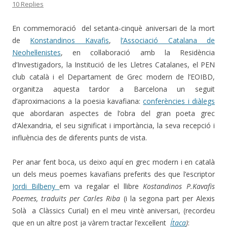
10 Replies
En commemoració del setanta-cinquè aniversari de la mort
de
Konstandinos Kavafis
,
l’Associació Catalana de
Neohel·lenistes
, en col·laboració amb la Residència
d’Investigadors, la Institució de les Lletres Catalanes, el PEN
club català i el Departament de Grec modern de l’EOIBD,
organitza aquesta tardor a Barcelona un seguit
d’aproximacions a la poesia kavafiana:
conferències i diàlegs
que abordaran aspectes de l’obra del gran poeta grec
d’Alexandria, el seu significat i importància, la seva recepció i
influència des de diferents punts de vista.
Per anar fent boca, us deixo aquí en grec modern i en català
un dels meus poemes kavafians preferits des que l’escriptor
Jordi Bilbeny
em va regalar el llibre
Kostandinos P.Kavafis
Poemes, traduïts per Carles Riba
(i la segona part per Alexis
Solà a Clàssics Curial) en el meu vintè aniversari, (recordeu
que en un altre post ja vàrem tractar l’excel·lent
Ítaca
)
: