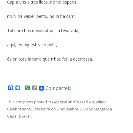
Cap a uns altres llocs, no ho esperis,
no hi ha vaixell per’tu, no hi ha camí.
Tal com has devastat quí la teva vida,
aquí, en aquest racó petit,
és en tota la terra que n’has fet la destrossa.
F
T
W
C
Comparteix
a
w
h
o
c
i
a
p
e
t
t
y
This entry was posted in
General
and tagged
Actualitat
,
b
t
s
L
Celebracions
,
Literatura
on
2 novembre 2008
by
Margalida
o
e
A
i
o
r
p
n
Capellà Soler
.
k
p
k