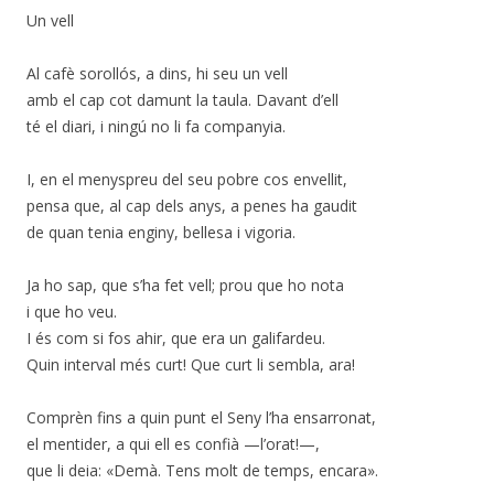
Un vell
Al cafè sorollós, a dins, hi seu un vell
amb el cap cot damunt la taula. Davant d’ell
té el diari, i ningú no li fa companyia.
I, en el menyspreu del seu pobre cos envellit,
pensa que, al cap dels anys, a penes ha gaudit
de quan tenia enginy, bellesa i vigoria.
Ja ho sap, que s’ha fet vell; prou que ho nota
i que ho veu.
I és com si fos ahir, que era un galifardeu.
Quin interval més curt! Que curt li sembla, ara!
Comprèn fins a quin punt el Seny l’ha ensarronat,
el mentider, a qui ell es confià —l’orat!—,
que li deia: «Demà. Tens molt de temps, encara».