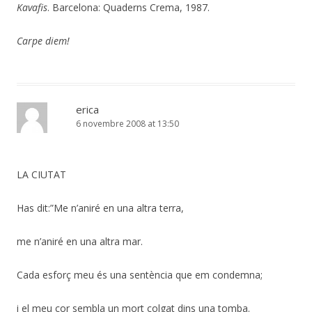
Kavafis
. Barcelona: Quaderns Crema, 1987.
Carpe diem!
erica
6 novembre 2008 at 13:50
LA CIUTAT
Has dit:”Me n’aniré en una altra terra,
me n’aniré en una altra mar.
Cada esforç meu és una sentència que em condemna;
i el meu cor sembla un mort colgat dins una tomba.