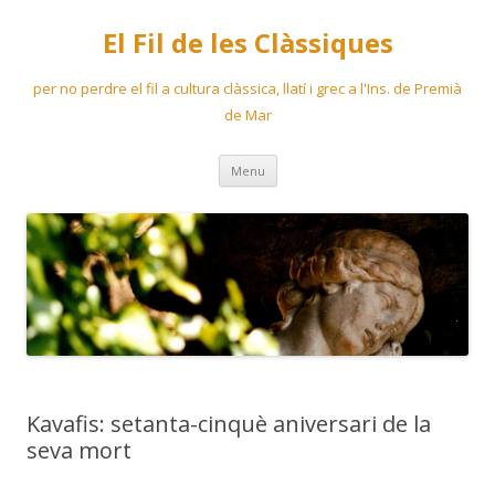
El Fil de les Clàssiques
per no perdre el fil a cultura clàssica, llatí i grec a l'Ins. de Premià
de Mar
Skip
Menu
to
content
Kavafis: setanta-cinquè aniversari de la
seva mort