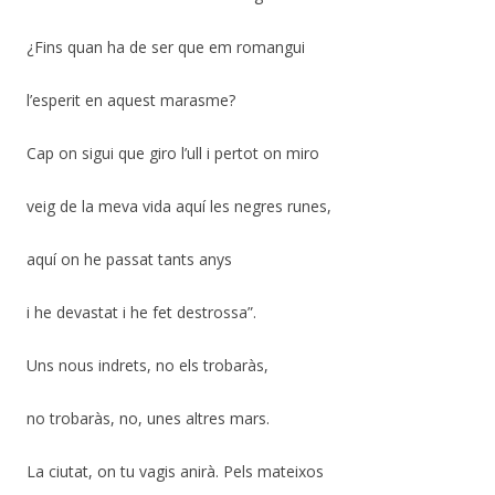
¿Fins quan ha de ser que em romangui
l’esperit en aquest marasme?
Cap on sigui que giro l’ull i pertot on miro
veig de la meva vida aquí les negres runes,
aquí on he passat tants anys
i he devastat i he fet destrossa”.
Uns nous indrets, no els trobaràs,
no trobaràs, no, unes altres mars.
La ciutat, on tu vagis anirà. Pels mateixos