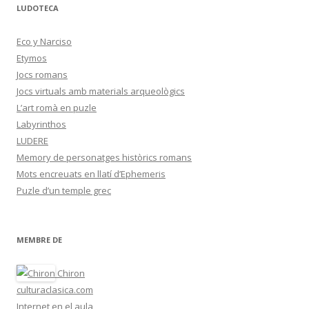
LUDOTECA
Eco y Narciso
Etymos
Jocs romans
Jocs virtuals amb materials arqueològics
L’art romà en puzle
Labyrinthos
LUDERE
Memory de personatges històrics romans
Mots encreuats en llatí d’Ephemeris
Puzle d’un temple grec
MEMBRE DE
Chiron
culturaclasica.com
Internet en el aula