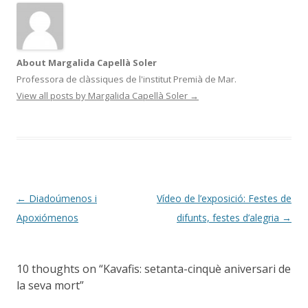
About Margalida Capellà Soler
Professora de clàssiques de l'institut Premià de Mar.
View all posts by Margalida Capellà Soler
→
Post
←
Diadoúmenos i
Vídeo de l’exposició: Festes de
navigation
Apoxiómenos
difunts, festes d’alegria
→
10 thoughts on “
Kavafis: setanta-cinquè aniversari de
la seva mort
”