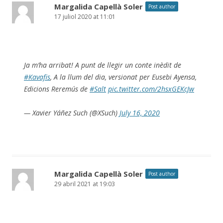
Margalida Capellà Soler
Post author
17 juliol 2020 at 11:01
Ja m’ha arribat! A punt de llegir un conte inèdit de
#Kavafis
, A la llum del dia, versionat per Eusebi Ayensa,
Edicions Reremús de
#Salt
pic.twitter.com/2hsxGEKcJw
— Xavier Yáñez Such (@XSuch)
July 16, 2020
Margalida Capellà Soler
Post author
29 abril 2021 at 19:03