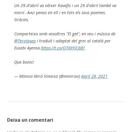
Un 29 d'abril va néixer Kavafis i un 29 d'abril també va
morir. Avui penso en ell i en tots els seus poemes.
Gràcies.
Comparteixo amb vosaltres "El gat", en veu i música de
@TeroJosep
i traduït i adaptat del grec al català per
Eusebi Ayensa.
https://t.co/Q7KXYJC6B1
Que bonic!
— Mònica Miró Vinaixa (@mmirovi)
April 29, 2021
Deixa un comentari